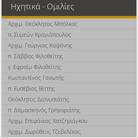
Ηχητικά - Ομιλίες
Αρχιμ. Θεόκλητος Μπόλκας
π. Συμεών Κραγιόπουλος
Αρχιμ. Γεώργιος Καψάνης
π. Σάββας Φιλοθεΐτης
γ. Εφραίμ Φιλοθεΐτης
Κωσταντίνος Γανωτής
π. Ευσέβιος Βίττης
Θεόκλητος Διονυσιάτης
π. Δαμασκηνός Γρηγοριάτης
Αρχιμ. Επιφάνιος Χατζηγιάγκου
Αρχιμ. Δωρόθεος Τζεβελέκας