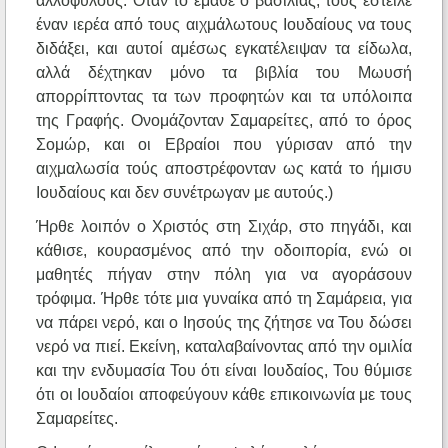
αλλόφυλους. Όταν το έμαθε ο βασιλιάς, τους έστειλε
έναν ιερέα από τους αιχμάλωτους Ιουδαίους να τους
διδάξει, και αυτοί αμέσως εγκατέλειψαν τα είδωλα,
αλλά δέχτηκαν μόνο τα βιβλία του Μωυσή
απορρίπτοντας τα των προφητών και τα υπόλοιπα
της Γραφής. Ονομάζονταν Σαμαρείτες, από το όρος
Σομώρ, και οι Εβραίοι που γύρισαν από την
αιχμαλωσία τούς αποστρέφονταν ως κατά το ήμισυ
Ιουδαίους και δεν συνέτρωγαν με αυτούς.)
Ήρθε λοιπόν ο Χριστός στη Σιχάρ, στο πηγάδι, και
κάθισε, κουρασμένος από την οδοιπορία, ενώ οι
μαθητές πήγαν στην πόλη για να αγοράσουν
τρόφιμα. Ήρθε τότε μια γυναίκα από τη Σαμάρεια, για
να πάρει νερό, και ο Ιησούς της ζήτησε να Του δώσει
νερό να πιεί. Εκείνη, καταλαβαίνοντας από την ομιλία
και την ενδυμασία Του ότι είναι Ιουδαίος, Του θύμισε
ότι οι Ιουδαίοι αποφεύγουν κάθε επικοινωνία με τους
Σαμαρείτες.