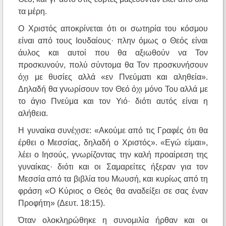
τα μέρη.
Ο Χριστός αποκρίνεται ότι οι σωτηρία του κόσμου
είναι από τους Ιουδαίους· πλην όμως ο Θεός είναι
άυλος και αυτοί που θα αξιωθούν να Τον
προσκυνούν, πολύ σύντομα θα Τον προσκυνήσουν
όχι με θυσίες αλλά «εν Πνεύματι και αληθεία».
Δηλαδή θα γνωρίσουν τον Θεό όχι μόνο Του αλλά με
το άγιο Πνεύμα και τον Υιό· διότι αυτός είναι η
αλήθεια.
Η γυναίκα συνέχισε: «Ακούμε από τις Γραφές ότι θα
έρθει ο Μεσσίας, δηλαδή ο Χριστός». «Εγώ είμαι»,
λέει ο Ιησούς, γνωρίζοντας την καλή προαίρεση της
γυναίκας· διότι και οι Σαμαρείτες ήξεραν για τον
Μεσσία από τα βιβλία του Μωυσή, και κυρίως από τη
φράση «Ο Κύριος ο Θεός θα αναδείξει σε σας έναν
Προφήτη» (Δευτ. 18:15).
Όταν ολοκληρώθηκε η συνομιλία ήρθαν και οι