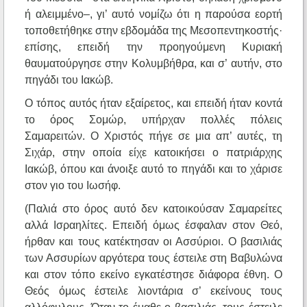
ή αλειμμένο–, γι’ αυτό νομίζω ότι η παρούσα εορτή
τοποθετήθηκε στην εβδομάδα της Μεσοπεντηκοστής·
επίσης, επειδή την προηγούμενη Κυριακή
θαυματούργησε στην Κολυμβήθρα, και σ’ αυτήν, στο
πηγάδι του Ιακώβ.
Ο τόπος αυτός ήταν εξαίρετος, και επειδή ήταν κοντά
το όρος Σομώρ, υπήρχαν πολλές πόλεις
Σαμαρειτών. Ο Χριστός πήγε σε μια απ’ αυτές, τη
Σιχάρ, στην οποία είχε κατοικήσει ο πατριάρχης
Ιακώβ, όπου και άνοιξε αυτό το πηγάδι και το χάρισε
στον γιο του Ιωσήφ.
(Παλιά στο όρος αυτό δεν κατοικούσαν Σαμαρείτες
αλλά Ισραηλίτες. Επειδή όμως έσφαλαν στον Θεό,
ήρθαν και τους κατέκτησαν οι Ασσύριοι. Ο βασιλιάς
των Ασσυρίων αργότερα τους έστειλε στη Βαβυλώνα
και στον τόπο εκείνο εγκατέστησε διάφορα έθνη. Ο
Θεός όμως έστειλε λιοντάρια σ’ εκείνους τους