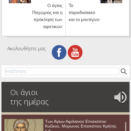
Ο άγιος
Το
Παχώμιος και η
παραδοσιακό
πρόκληση των
και το μοντέρνο
αιρετικών
Ακολουθήστε μας
Οι άγιοι
της ημέρας
Των Αγίων Αιμιλιανού Επισκόπου
Κυζίκου, Μύρωνος Επισκόπου Κρήτης
κ.ά.