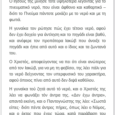
Ο Ιησούς της μίλησε τότε υψηλότερα λέγοντας για το
πνευματικό νερό, που είναι άφθονο και καθαρτικό –
διότι το Πνεύμα πάντοτε μοιάζει με το νερό και με τη
φωτιά.
Η γυναίκα τον ρώτησε πώς έχει τέτοιο νερό, αφού
δεν έχει δοχείο για άντληση και το πηγάδι είναι βαθύ,
και ανέφερε τον προπάτορα Ιακώβ που άνοιξε το
πηγάδι και ήπιε από αυτό και ο ίδιος και τα ζωντανά
του.
Ο Χριστός, αποφεύγοντας να πει ότι είναι ανώτερος
από τον Ιακώβ, για να μη τη φοβίσει, της λέει πάλι για
το νερό δείχνοντας τον υπερφυσικό του χαρακτήρα,
αφού όποιος πίνει από αυτό δεν διψά καθόλου.
Η γυναίκα τού ζητά αυτό τό νερό, και ο Χριστός της
λέει να φωνάξει τόν άντρα της. «Δεν έχω άντρα»,
απαντά εκείνη, και ο Παντογνώστης της λέει: «Σωστά
είπες· διότι πέντε άντρες πήρες, όπως λέει ο Νόμος,
και ο έκτος που έχεις τώρα, κατά παράβαση του