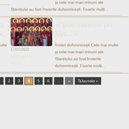
și cele mai mari minuni ale
Starețului au fost învierile duhovnicești. Foarte mulți…
α
«Προσποιήσου για
ός
λίγο…»
ulte
Învieri duhovnicești Cele mai multe
17/07/2022
și cele mai mari minuni ale
Μαρτυρία και
Starețului au fost învierile
διδαχή
duhovnicești. Foarte mulți…
.
2
3
4
5
6
...
»
Τελευταία »