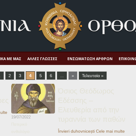
ΙΚΆ ΜΕ ΜΑΣ
ΆΛΛΕΣ ΓΛΏΣΣΕΣ
ΕΝΣΩΜΆΤΩΣΗ ΆΡΘΡΩΝ
ΕΠΙΚΟΙΝ
.
2
3
4
5
6
...
»
Τελευταία »
Όσιος Θεόδωρος
ρες
Εδέσσης –
Ελευθερία από την
ulte
19/07/2022
τυραννία των παθών
Πατερικό
Învieri duhovnicești Cele mai multe
ανθολόγιο