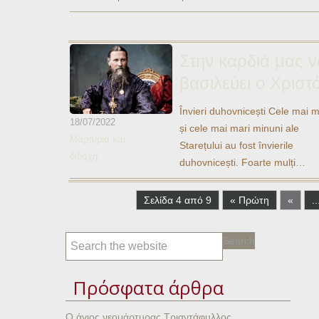
Ηχητικά
Στην καρδιά μας ν
βασιλεύει ο Χριστ
Învieri duhovnicești Cele mai m
18/07/2022
și cele mai mari minuni ale
Μαρτυρία και
Starețului au fost învierile
διδαχή
duhovnicești. Foarte mulți…
Σελίδα 4 από 9
« Πρώτη
«
..
Πρόσφατα άρθρα
Ο άγιος νεομάρτυρας Τριαντάφυλλος