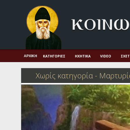
Αρχική
Πνευματική ζωή
Μαρτυρία και διδαχή
Λατρεία και προσευχή
Πατερικό ανθολόγιο
ΚΑΤΗΓΟΡΊΕΣ
ΗΧΗΤΙΚΆ
VIDEO
ΣΧΕΤ
ΑΡΧΙΚΉ
Αγιολόγιο – Εορτολόγιο
Χωρίς κατηγορία
-
Μαρτυρία
Γέροντες
Η πίστη στην εποχή μας
Ορθόδοξη οικογένεια
Ορθόδοξο προσκυνητάριο
Σκέψεις-προβληματισμοί