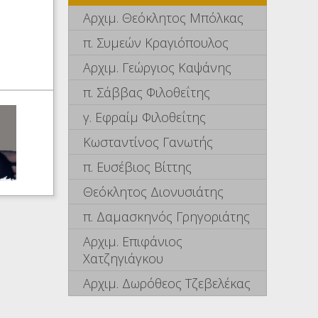
Αρχιμ. Θεόκλητος Μπόλκας
π. Συμεών Κραγιόπουλος
Αρχιμ. Γεώργιος Καψάνης
π. Σάββας Φιλοθεΐτης
γ. Εφραίμ Φιλοθεΐτης
Κωσταντίνος Γανωτής
π. Ευσέβιος Βίττης
Θεόκλητος Διονυσιάτης
π. Δαμασκηνός Γρηγοριάτης
Αρχιμ. Επιφάνιος
Χατζηγιάγκου
Αρχιμ. Δωρόθεος Τζεβελέκας