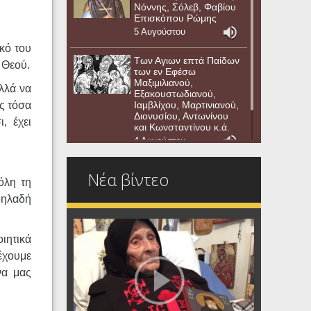
Νόννης, Σόλεβ, Φαβίου
Επισκόπου Ρώμης
5 Αυγούστου
ικό του
Των Αγιων επτά Παίδων
υ Θεού.
των εν Εφέσω
Μαξιμιλιανού,
λλά να
Εξακουστωδιανού,
ς τόσα
Ιαμβλίχου, Μαρτινιανού,
Διονυσίου, Αντωνίνου
, έχει
και Κωνσταντίνου κ.ά.
4 Αυγούστου
Νέα βίντεο
όλη τη
δηλαδή
ιητικά
έχουμε
να μας