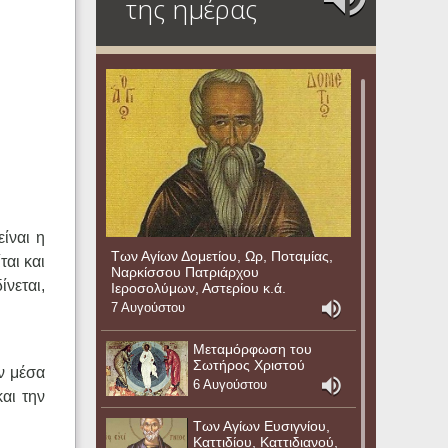
της ημέρας
ίναι η
Των Αγίων Δομετίου, Ωρ, Ποταμίας,
αι και
Ναρκίσσου Πατριάρχου
νεται,
Ιεροσολύμων, Αστερίου κ.ά.
7 Αυγούστου
Μεταμόρφωση του
Σωτήρος Χριστού
ν μέσα
6 Αυγούστου
και την
Των Αγίων Ευσιγνίου,
Καττιδίου, Καττιδιανού,