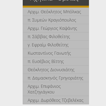
Αρχιμ. Θεόκλητος Μπόλκας
π. Συμεών Κραγιόπουλος
Αρχιμ. Γεώργιος Καψάνης
π. Σάββας Φιλοθεΐτης
γ. Εφραίμ Φιλοθεΐτης
Κωσταντίνος Γανωτής
π. Ευσέβιος Βίττης
Θεόκλητος Διονυσιάτης
π. Δαμασκηνός Γρηγοριάτης
Αρχιμ. Επιφάνιος
Χατζηγιάγκου
Αρχιμ. Δωρόθεος Τζεβελέκας