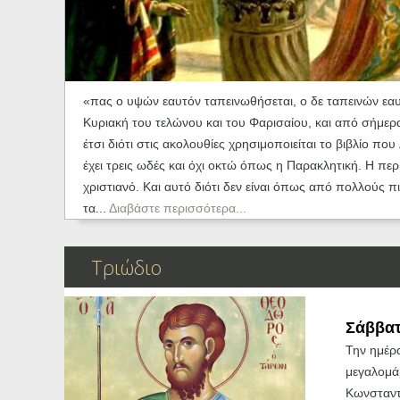
Ηχητικά
«πας ο υψών εαυτόν ταπεινωθήσεται, ο δε ταπεινών εαυ
Κυριακή του τελώνου και του Φαρισαίου, και από σήμερα
έτσι διότι στις ακολουθίες χρησιμοποιείται το βιβλίο πο
έχει τρεις ωδές και όχι οκτώ όπως η Παρακλητική. Η περ
χριστιανό. Και αυτό διότι δεν είναι όπως από πολλούς π
τα...
Διαβάστε περισσότερα...
Tριώδιο
Σάββατ
Την ημέρ
μεγαλομά
Κωνσταντί