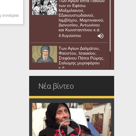
Των Αγιων επτά Παίδων
των εν Εφέσω
Μαξιμιλιανού,
Εξακουστωδιανού,
η συνέχεια
Ιαμβλίχου, Μαρτινιανού,
Διονυσίου, Αντωνίνου
και Κωνσταντίνου κ.ά.
4 Αυγούστου
Των Αγίων Δαλμάτου,
Φαύστου, Ισαακίου,
Στεφάνου Πάπα Ρώμης,
Σαλώμης μυροφόρου
κ.ά.
3 Αυγούστου
Νέα βίντεο