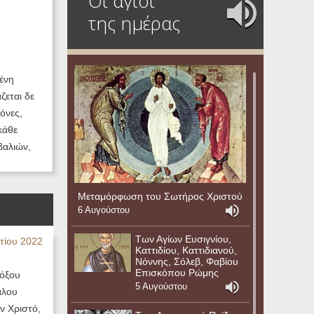
Οι άγιοι
της ημέρας
ένη
ζεται δε
όνες,
κάθε
βαλιών,
Μεταμόρφωση του Σωτήρος Χριστού
6 Αυγούστου
Των Αγίων Ευσιγνίου,
τίου 2022
Καττιδίου, Καττιδιανού,
Νόννης, Σόλεβ, Φαβίου
Επισκόπου Ρώμης
δόξου
5 Αυγούστου
άλου
ν Χριστό,