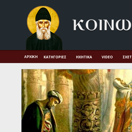
Αρχική
Πνευματική ζωή
Μαρτυρία και διδαχή
Λατρεία και προσευχή
Πατερικό ανθολόγιο
ΚΑΤΗΓΟΡΊΕΣ
ΗΧΗΤΙΚΆ
VIDEO
ΣΧΕΤ
ΑΡΧΙΚΉ
Αγιολόγιο – Εορτολόγιο
Γέροντες
Η πίστη στην εποχή μας
Ορθόδοξη οικογένεια
Ορθόδοξο προσκυνητάριο
Σκέψεις-προβληματισμοί