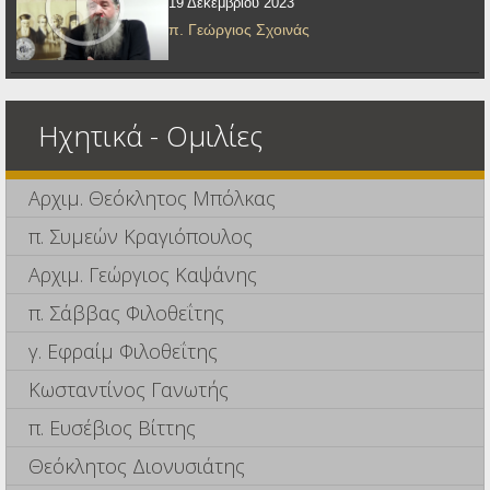
19 Δεκεμβρίου 2023
π. Γεώργιος Σχοινάς
Ηχητικά - Ομιλίες
Αρχιμ. Θεόκλητος Μπόλκας
π. Συμεών Κραγιόπουλος
Αρχιμ. Γεώργιος Καψάνης
π. Σάββας Φιλοθεΐτης
γ. Εφραίμ Φιλοθεΐτης
Κωσταντίνος Γανωτής
π. Ευσέβιος Βίττης
Θεόκλητος Διονυσιάτης