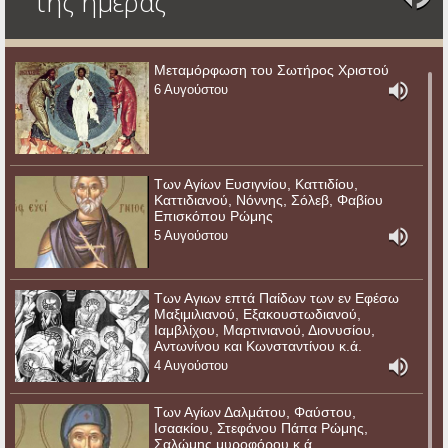
της ημέρας
Μεταμόρφωση του Σωτήρος Χριστού
6 Αυγούστου
Των Αγίων Ευσιγνίου, Καττιδίου,
Καττιδιανού, Νόννης, Σόλεβ, Φαβίου
Επισκόπου Ρώμης
5 Αυγούστου
Των Αγιων επτά Παίδων των εν Εφέσω
Μαξιμιλιανού, Εξακουστωδιανού,
Ιαμβλίχου, Μαρτινιανού, Διονυσίου,
Αντωνίνου και Κωνσταντίνου κ.ά.
4 Αυγούστου
Των Αγίων Δαλμάτου, Φαύστου,
Ισαακίου, Στεφάνου Πάπα Ρώμης,
Σαλώμης μυροφόρου κ.ά.