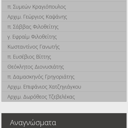
π. Συμεών Κραγιόπουλος
Αρχιμ. Γεώργιος Καψάνης
π. Σάββας Φιλοθεΐτης
γ. Εφραίμ Φιλοθεΐτης
Κωσταντίνος Γανωτής
π. Ευσέβιος Βίττης
Θεόκλητος Διονυσιάτης
π. Δαμασκηνός Γρηγοριάτης
Αρχιμ. Επιφάνιος Χατζηγιάγκου
Αρχιμ. Δωρόθεος Τζεβελέκας
Αναγνώσματα