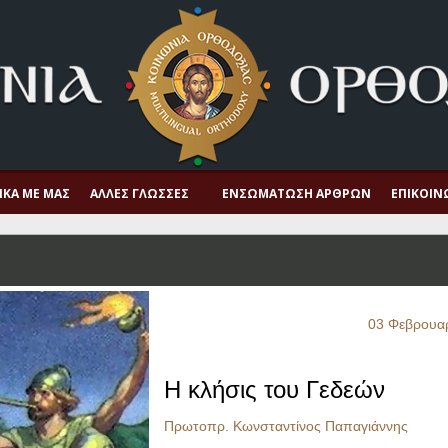
ΙΚΆ ΜΕ ΜΑΣ
ΆΛΛΕΣ ΓΛΏΣΣΕΣ
ΕΝΣΩΜΆΤΩΣΗ ΆΡΘΡΩΝ
ΕΠΙΚΟΙΝ
03 Φεβρουα
Η κλήσις του Γεδεών
Πρωτοπρ. Κωνσταντίνος Παπαγιάννης