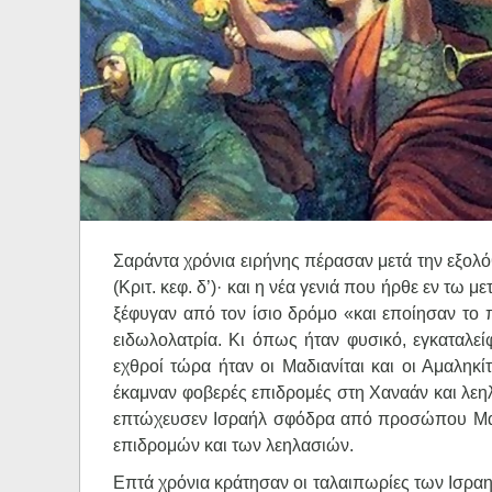
Ηχητικά
Σαράντα χρόνια ειρήνης πέρασαν μετά την εξολό
(Κριτ. κεφ. δ’)· και η νέα γενιά που ήρθε εν τω
ξέφυγαν από τον ίσιο δρόμο «και εποίησαν το 
ειδωλολατρία. Κι όπως ήταν φυσικό, εγκαταλεί
εχθροί τώρα ήταν οι Μαδιανίται και οι Αμαληκί
έκαμναν φοβερές επιδρομές στη Χαναάν και λεη
επτώχευσεν Ισραήλ σφόδρα από προσώπου Μαδιάμ
επιδρομών και των λεηλασιών.
Επτά χρόνια κράτησαν οι ταλαιπωρίες των Ισραηλ