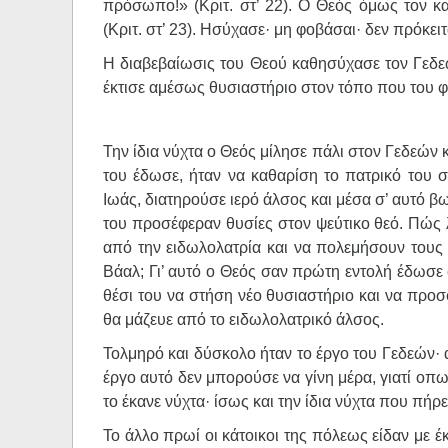
πρόσωπο!» (Κριτ. στ’ 22). Ο Θεός όμως τον κ
(Κριτ. στ’ 23). Ησύχασε· μη φοβάσαι· δεν πρόκει
Η διαβεβαίωσις του Θεού καθησύχασε τον Γεδεώ
έκτισε αμέσως θυσιαστήριο στον τόπο που του φ
Την ίδια νύχτα ο Θεός μίλησε πάλι στον Γεδεών 
του έδωσε, ήταν να καθαρίση το πατρικό του σ
Ιωάς, διατηρούσε ιερό άλσος και μέσα σ’ αυτό β
του προσέφεραν θυσίες στον ψεύτικο θεό. Πώς
από την ειδωλολατρία και να πολεμήσουν τους 
Βάαλ; Γι’ αυτό ο Θεός σαν πρώτη εντολή έδωσε
θέσι του να στήση νέο θυσιαστήριο και να προ
θα μάζευε από το ειδωλολατρικό άλσος.
Τολμηρό και δύσκολο ήταν το έργο του Γεδεών· 
έργο αυτό δεν μπορούσε να γίνη μέρα, γιατί οπ
το έκανε νύχτα· ίσως και την ίδια νύχτα που πήρ
Το άλλο πρωί οι κάτοικοι της πόλεως είδαν με έ