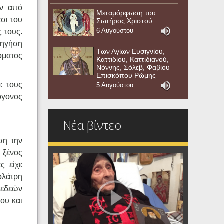
ον από
Μεταμόρφωση του
σι του
Σωτήρος Χριστού
6 Αυγούστου
ς τους.
οδηγήση
Των Αγίων Ευσιγνίου,
όματος
Καττιδίου, Καττιδιανού,
Νόννης, Σόλεβ, Φαβίου
Επισκόπου Ρώμης
ε τους
5 Αυγούστου
όγονος
Νέα βίντεο
ση την
 ξένος
ς είχε
λολάτρη
 Γεδεών
του και