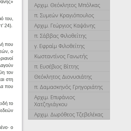
θάνης»
Αρχιμ. Θεόκλητος Μπόλκας
π. Συμεών Κραγιόπουλος
ό του,
Αρχιμ. Γεώργιος Καψάνης
’ 24).
π. Σάββας Φιλοθεΐτης
ολή που
γ. Εφραίμ Φιλοθεΐτης
εών, ο
Κωσταντίνος Γανωτής
ωριανοί
π. Ευσέβιος Βίττης
λαγούν
ύη τον
Θεόκλητος Διονυσιάτης
αι στη
π. Δαμασκηνός Γρηγοριάτης
λα που
Αρχιμ. Επιφάνιος
Χατζηγιάγκου
ιδή το
Γεδεών
Αρχιμ. Δωρόθεος Τζεβελέκας
μένο· ο