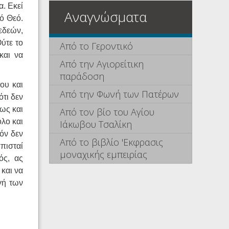
α. Εκεί
Αναγνώσματα
ό Θεό.
εδεών,
ύτε το
Από το Γεροντικό
και να
Από την Αγιορείτικη
παράδοση
ου και
Από την Φωνή των Πατέρων
τι δεν
ως και
Από τον βίο του Αγίου
λο και
Ιάκωβου Τσαλίκη
όν δεν
Από το βιβλίο 'Εκφρασις
σπισταί
μοναχικής εμπειρίας
ός, ας
και να
γή των