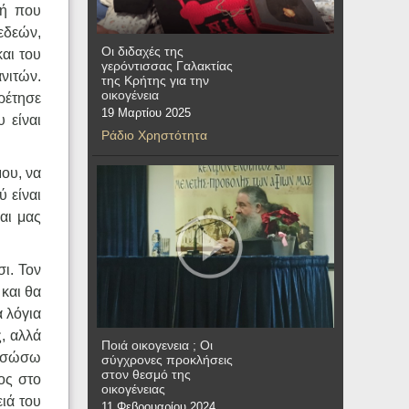
δή που
Γεδεών,
Οι διδαχές της
και του
γερόντισσας Γαλακτίας
νιτών.
της Κρήτης για την
οικογένεια
ρέτησε
19 Μαρτίου 2025
 είναι
Ράδιο Χρηστότητα
μου, να
ύ είναι
αι μας
ι. Τον
 και θα
 λόγια
, αλλά
Ποιά οικογενεια ; Οι
α σώσω
σύγχρονες προκλήσεις
στον θεσμό της
ος στο
οικογένειας
ειά του
11 Φεβρουαρίου 2024