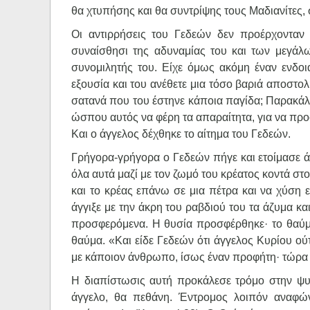
θα χτυπήσης και θα συντρίψης τους Μαδιανίτες, σα
Οι αντιρρήσεις του Γεδεών δεν προέρχονταν
συναίσθησι της αδυναμίας του και των μεγάλ
συνομιλητής του. Είχε όμως ακόμη έναν ενδο
εξουσία και του ανέθετε μια τόσο βαριά αποστ
σατανά που του έστηνε κάποια παγίδα; Παρακάλε
ώσπου αυτός να φέρη τα απαραίτητα, για να προ
Και ο άγγελος δέχθηκε το αίτημα του Γεδεών.
Γρήγορα-γρήγορα ο Γεδεών πήγε και ετοίμασε άζ
όλα αυτά μαζί με τον ζωμό του κρέατος κοντά στ
και το κρέας επάνω σε μια πέτρα και να χύση
άγγιξε με την άκρη του ραβδιού του τα άζυμα κα
προσφερόμενα. Η θυσία προσφέρθηκε· το θαύμα 
θαύμα. «Και είδε Γεδεών ότι άγγελος Κυρίου ούτο
με κάποιον άνθρωπο, ίσως έναν προφήτη· τώρα δε
Η διαπίστωσις αυτή προκάλεσε τρόμο στην ψυχή
άγγελο, θα πεθάνη. Έντρομος λοιπόν αναφ