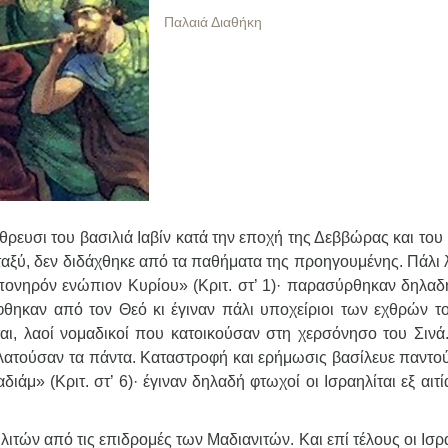
Παλαιά Διαθήκη
θρευσι του βασιλιά Ιαβίν κατά την εποχή της Δεββώρας και του
 μεταξύ, δεν διδάχθηκε από τα παθήματα της προηγουμένης. Πάλι
πονηρόν ενώπιον Κυρίου» (Κριτ. στ’ 1)· παρασύρθηκαν δηλαδ
φθηκαν από τον Θεό κι έγιναν πάλι υποχείριοι των εχθρών το
ται, λαοί νομαδικοί που κατοικούσαν στη χερσόνησο του Σινά.
λατούσαν τα πάντα. Καταστροφή και ερήμωσις βασίλευε παντού
» (Κριτ. στ’ 6)· έγιναν δηλαδή φτωχοί οι Ισραηλίται εξ αιτί
ιτών από τις επιδρομές των Μαδιανιτών. Και επί τέλους οι Ισρ