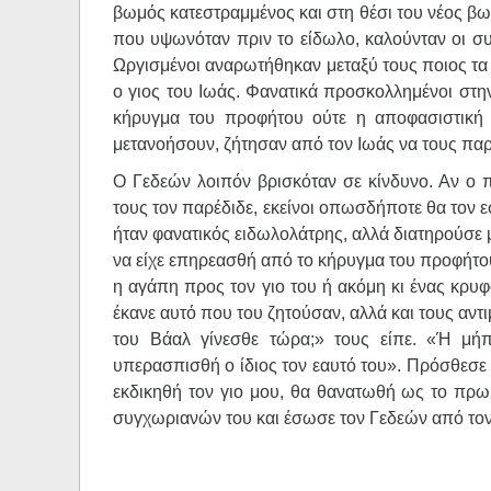
βωμός κατεστραμμένος και στη θέσι του νέος βωμό
που υψωνόταν πριν το είδωλο, καλούνταν οι σ
Ωργισμένοι αναρωτήθηκαν μεταξύ τους ποιος τα 
ο γιος του Ιωάς. Φανατικά προσκολλημένοι στη
κήρυγμα του προφήτου ούτε η αποφασιστική 
μετανοήσουν, ζήτησαν από τον Ιωάς να τους πα
Ο Γεδεών λοιπόν βρισκόταν σε κίνδυνο. Αν ο 
τους τον παρέδιδε, εκείνοι οπωσδήποτε θα τον
ήταν φανατικός ειδωλολάτρης, αλλά διατηρούσε 
να είχε επηρεασθή από το κήρυγμα του προφήτου
η αγάπη προς τον γιο του ή ακόμη κι ένας κρυφ
έκανε αυτό που του ζητούσαν, αλλά και τους αντ
του Βάαλ γίνεσθε τώρα;» τους είπε. «Ή μήπ
υπερασπισθή ο ίδιος τον εαυτό του». Πρόσθεσε 
εκδικηθή τον γιο μου, θα θανατωθή ως το πρωί
συγχωριανών του και έσωσε τον Γεδεών από τον