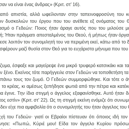
ν να είναι ένας άνδρας» (Κριτ. στ’ 16).
 από απιστία, αλλά ωφείλονταν στην ταπεινοφροσύνη του κ
ων δυσκολιών του έργου που του ανέθετε εξ ονόματος του 
ιασμό ο Γεδεών: Ποιος ήταν άραγε αυτός που του μιλούσε μ
ολή; Ήταν πράγματι απεσταλμένος του Θεού, ή μήπως ήταν όργα
σε λοιπόν τον συνομιλητή του να περιμένη εκεί, κάτω από το δ
σφέρουν μαζί θυσία στον Θεό για το ευχάριστο μήνυμα που του 
υμα, έσφαξε και μαγείρεψε ένα μικρό τρυφερό κατσικάκι και τα
ον ξένο. Εκείνος τότε παρήγγειλε στον Γεδεών να τοποθετήση τ
 επάνω τους τον ζωμό. Ο Γεδεών συμμορφώθηκε. Και τότε ο ά
ι το κρέας, κι αμέσως ξεπήδησε φωτιά από την πέτρα και κατέ
έγινε. Την ίδια στιγμή ο άγγελος εξαφανίσθηκε. Αυτό ήταν δ
ς εστίν» (Κριτ. στ’ 22). Ως τη στιγμή εκείνη ενόμιζε ότι συνω
ν είχε πια αμφιβολία ότι ο συνομιλητής του ήταν άγγελος του 
 του Γεδεών· γιατί οι Εβραίοι πίστευαν ότι όποιος ιδή τον
ώνησε: «Πωπώ, Κύριέ μου! Είδα τον άγγελο Κυρίου πρόσ