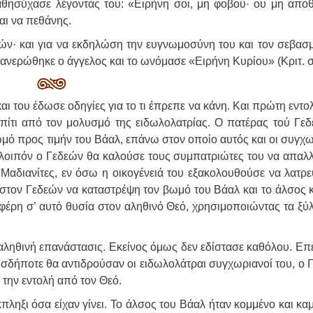
αθησύχασε λέγοντάς του: «Ειρήνη σοι, μη φοβού· ου μη απο
ται να πεθάνης.
ν· και για να εκδηλώση την ευγνωμοσύνη του και τον σεβασμ
ανερώθηκε ο άγγελος και το ωνόμασε «Ειρήνη Κυρίου» (Κριτ. στ
και του έδωσε οδηγίες για το τι έπρεπε να κάνη. Και πρώτη εντ
πίτι από τον μολυσμό της ειδωλολατρίας. Ο πατέρας τού Γεδ
ωμό προς τιμήν του Βάαλ, επάνω στον οποίο αυτός και οι συγχ
 λοιπόν ο Γεδεών θα καλούσε τους συμπατριώτες του να απαλ
Μαδιανίτες, εν όσω η οικογένειά του εξακολουθούσε να λατρε
 στον Γεδεών να καταστρέψη τον βωμό του Βάαλ και το άλσος κ
σφέρη σ’ αυτό θυσία στον αληθινό Θεό, χρησιμοποιώντας τα ξύ
αληθινή επανάστασις. Εκείνος όμως δεν εδίστασε καθόλου. Επε
ωσδήποτε θα αντιδρούσαν οι ειδωλολάτραι συγχωριανοί του, ο 
ε την εντολή από τον Θεό.
κπληξι όσα είχαν γίνει. Το άλσος του Βάαλ ήταν κομμένο και κα