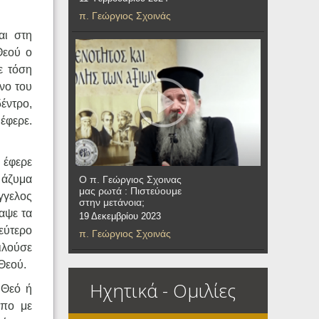
π. Γεώργιος Σχοινάς
αι στη
Θεού ο
ε τόση
νο του
έντρο,
έφερε.
 έφερε
α άζυμα
Ο π. Γεώργιος Σχοινας
μας ρωτά : Πιστεύουμε
γγελος
στην μετάνοια;
καψε τα
19 Δεκεμβρίου 2023
εύτερο
π. Γεώργιος Σχοινάς
μιλούσε
Θεού.
Ηχητικά - Ομιλίες
 Θεό ή
ωπο με