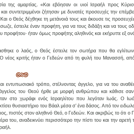
ία της αμαρτίας. «Και εβόησαν οι υιοί Ισραήλ προς Κύρι
 και συντετριμμένοι ζήτησαν με δυνατές προσευχές την επέμβα
Και ο Θεός δέχθηκε τη μετάνοιά τους και άκουσε τις προσευχέ
σωζε, έστειλε έναν προφήτη, για να τους διδάξη και να τους 
του προφήτου· ήταν όμως προφήτης αληθινός και εκήρυττε εξ ον
σθηκε ο λαός, ο Θεός έστειλε τον σωτήρα που θα εγλίτων
. Ο νέος κριτής ήταν ο Γεδεών από τη φυλή του Μανασσή, απ
και εντυπωσιακό τρόπο, στέλνοντας άγγελο, για να του αναθέ
άγγελος του Θεού ήρθε με μορφή ανθρώπου και κάθισε σαν
αν στο χωράφι ενός Ισραηλίτου που λεγόταν Ιωάς. Ο Ιωά
κτίσει θυσιαστήριο του Βάαλ μέσα σ’ ένα δάσος. Από τον ειδω
ος, πιστός στον αληθινό Θεό, ο Γεδεών. Και ακριβώς το ότι ο
α του, αναδεικνύει περισσότερο την πίστι του και την αρετή 
σραήλ.