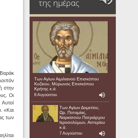
της ημέρας
 Βαράκ
Των Αγίων Αιμιλιανού Επισκόπου
 λοιπόν
Κυζίκου, Μύρωνος Επισκόπου
ή στην
Κρήτης κ.ά.
8 Αυγούστου
υς. Οι
 Αυτοί
Των Αγίων Δομετίου,
. «Και
Ωρ, Ποταμίας,
Ναρκίσσου Πατριάρχου
ας των
Ιεροσολύμων, Αστερίου
κ.ά.
7 Αυγούστου
αηλίται