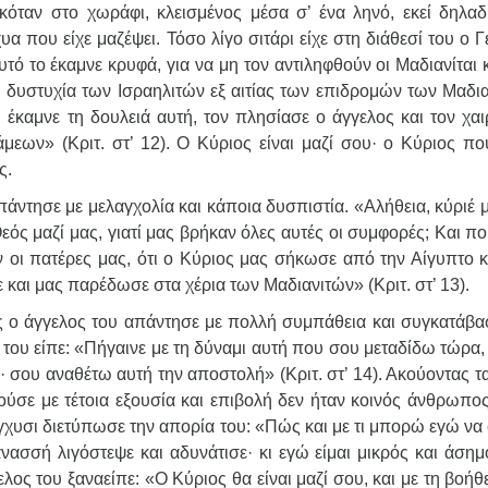
όταν στο χωράφι, κλεισμένος μέσα σ’ ένα ληνό, εκεί δηλα
υα που είχε μαζέψει. Τόσο λίγο σιτάρι είχε στη διάθεσί του ο 
τό το έκαμνε κρυφά, για να μη τον αντιληφθούν οι Μαδιανίται 
η δυστυχία των Ισραηλιτών εξ αιτίας των επιδρομών των Μαδια
έκαμνε τη δουλειά αυτή, τον πλησίασε ο άγγελος και τον χαι
μεων» (Κριτ. στ’ 12). Ο Κύριος είναι μαζί σου· ο Κύριος που
ς.
άντησε με μελαγχολία και κάποια δυσπιστία. «Αλήθεια, κύριέ 
εός μαζί μας, γιατί μας βρήκαν όλες αυτές οι συμφορές; Και πο
 οι πατέρες μας, ότι ο Κύριος μας σήκωσε από την Αίγυπτο κ
και μας παρέδωσε στα χέρια των Μαδιανιτών» (Κριτ. στ’ 13).
ς ο άγγελος του απάντησε με πολλή συμπάθεια και συγκατάβασ
ι του είπε: «Πήγαινε με τη δύναμι αυτή που σου μεταδίδω τώρα,
 σου αναθέτω αυτή την αποστολή» (Κριτ. στ’ 14). Ακούοντας τα
ούσε με τέτοια εξουσία και επιβολή δεν ήταν κοινός άνθρωπος
ύγχυσι διετύπωσε την απορία του: «Πώς και με τι μπορώ εγώ ν
νασσή λιγόστεψε και αδυνάτισε· κι εγώ είμαι μικρός και άσημ
ελος του ξαναείπε: «Ο Κύριος θα είναι μαζί σου, και με τη βοήθ