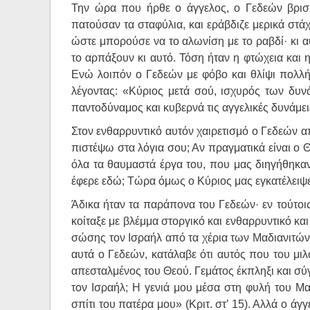
Την ώρα που ήρθε ο άγγελος, ο Γεδεών βρισκ
πατούσαν τα σταφύλια, και εράβδιζε μερικά στάχ
ώστε μπορούσε να το αλωνίση με το ραβδί· κι αυ
το αρπάξουν κι αυτό. Τόση ήταν η φτώχεια και 
Ενώ λοιπόν ο Γεδεών με φόβο και θλίψι πολλή 
λέγοντας: «Κύριος μετά σού, ισχυρός των δυνά
παντοδύναμος και κυβερνά τις αγγελικές δυνάμει
Στον ενθαρρυντικό αυτόν χαιρετισμό ο Γεδεών απ
πιστέψω στα λόγια σου; Αν πραγματικά είναι ο Θ
όλα τα θαυμαστά έργα του, που μας διηγήθηκαν
έφερε εδώ; Τώρα όμως ο Κύριος μας εγκατέλειψε 
Άδικα ήταν τα παράπονα του Γεδεών· εν τούτοι
κοίταξε με βλέμμα στοργικό και ενθαρρυντικό κα
σώσης τον Ισραήλ από τα χέρια των Μαδιανιτών·
αυτά ο Γεδεών, κατάλαβε ότι αυτός που του μιλ
απεσταλμένος του Θεού. Γεμάτος έκπληξι και σ
τον Ισραήλ; Η γενιά μου μέσα στη φυλή του Μα
σπίτι του πατέρα μου» (Κριτ. στ’ 15). Αλλά ο άγγ