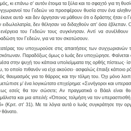
ς, κι επάνω σ’ αυτόν έτοιμα τα ξύλα και το σφαχτό για τη θυσί
υγχωριανοί του Γεδεών να προσφέρουν θυσία στον ένα αληθιν
έκανε αυτά· και δεν άργησαν να μάθουν ότι ο δράστης ήταν ο Γ
ν ειδωλολατρία, δεν θέλησαν να διδαχθούν απ’ όσα έβλεπαν. Ο
ενέργεια του Γεδεών τους συγκίνησαν. Αντί να συνέλθουν 
ραδώση τον Γεδεών, για να τον σκοτώσουν.
πατέρας του υποχωρούσε στις απαιτήσεις των συγχωριανών τ
 εσκότωναν. Παραδόξως όμως ο Ιωάς δεν υποχώρησε. Φαίνεται ό
μέσα στην ψυχή του κάποια υπολείμματα της ορθής πίστεως· ίσ
, το οποίο πιθανόν να είχε ακούσει· ασφαλώς έπαιξε κάποιο ρό
ός θαυμασμός για το θάρρος και την τόλμη του. Όχι μόνο λοιπ
ιμετώπισε μ’ ένα λογικώτατο επιχείρημα: «Συνήγοροι και υπερα
ως εσείς θα τον σώσετε; Αν πραγματικά ο Βάαλ είναι θε
μάλιστα και μια απειλή: «Όποιος τολμήση να τον υπερασπισθή 
» (Κριτ. στ’ 31). Με τα λόγια αυτά ο Ιωάς συγκράτησε την ορ
 θάνατο.