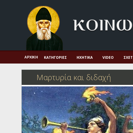
Αρχική
Πνευματική ζωή
Μαρτυρία και διδαχή
Λατρεία και προσευχή
Πατερικό ανθολόγιο
ΚΑΤΗΓΟΡΊΕΣ
ΗΧΗΤΙΚΆ
VIDEO
ΣΧΕΤ
ΑΡΧΙΚΉ
Αγιολόγιο – Εορτολόγιο
Μαρτυρία και διδαχή
Γέροντες
Η πίστη στην εποχή μας
Ορθόδοξη οικογένεια
Ορθόδοξο προσκυνητάριο
Σκέψεις-προβληματισμοί