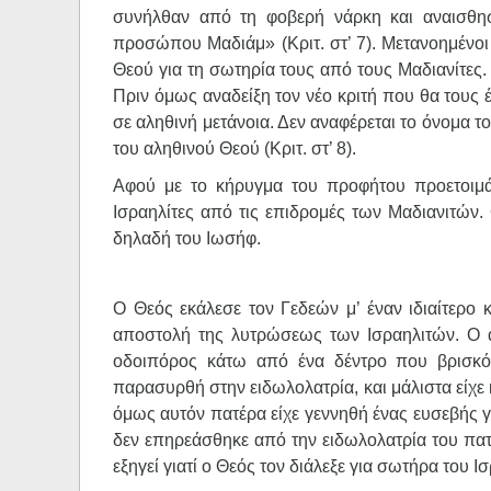
συνήλθαν από τη φοβερή νάρκη και αναισθησ
προσώπου Μαδιάμ» (Κριτ. στ’ 7). Μετανοημένοι
Θεού για τη σωτηρία τους από τους Μαδιανίτες. 
Πριν όμως αναδείξη τον νέο κριτή που θα τους έ
σε αληθινή μετάνοια. Δεν αναφέρεται το όνομα 
του αληθινού Θεού (Κριτ. στ’ 8).
Αφού με το κήρυγμα του προφήτου προετοιμά
Ισραηλίτες από τις επιδρομές των Μαδιανιτών
δηλαδή του Ιωσήφ.
Ο Θεός εκάλεσε τον Γεδεών μ’ έναν ιδιαίτερο 
αποστολή της λυτρώσεως των Ισραηλιτών. Ο 
οδοιπόρος κάτω από ένα δέντρο που βρισκότ
παρασυρθή στην ειδωλολατρία, και μάλιστα είχε 
όμως αυτόν πατέρα είχε γεννηθή ένας ευσεβής γι
δεν επηρεάσθηκε από την ειδωλολατρία του πατέρ
εξηγεί γιατί ο Θεός τον διάλεξε για σωτήρα του Ι