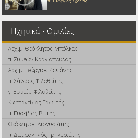
π. Γεώργιος Σχοινάς
Ηχητικά - Ομιλίες
Αρχιμ. Θεόκλητος Μπόλκας
π. Συμεών Κραγιόπουλος
Αρχιμ. Γεώργιος Καψάνης
π. Σάββας Φιλοθεΐτης
γ. Εφραίμ Φιλοθεΐτης
Κωσταντίνος Γανωτής
π. Ευσέβιος Βίττης
Θεόκλητος Διονυσιάτης
π. Δαμασκηνός Γρηγοριάτης