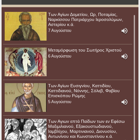
Των Αγίων Δομετίου, Ωρ, Ποταμίας,
Ναρκίσσου Πατριάρχου Ιεροσολύμων,
Αστερίου κ.ά.
7 Αυγούστου
Μεταμόρφωση του Σωτήρος Χριστού
6 Αυγούστου
Των Αγίων Ευσιγνίου, Καττιδίου,
Καττιδιανού, Νόννης, Σόλεβ, Φαβίου
Επισκόπου Ρώμης
5 Αυγούστου
Των Αγιων επτά Παίδων των εν Εφέσω
Μαξιμιλιανού, Εξακουστωδιανού,
Ιαμβλίχου, Μαρτινιανού, Διονυσίου,
Αντωνίνου και Κωνσταντίνου κ.ά.