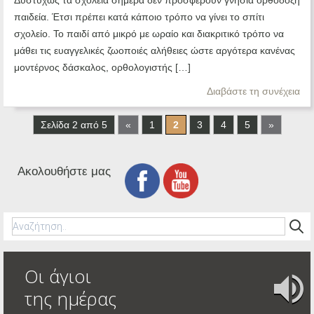
Δυστυχώς τα σχολεία σήμερα δεν προσφέρουν γνήσια ορθόδοξη
παιδεία. Έτσι πρέπει κατά κάποιο τρόπο να γίνει το σπίτι
σχολείο. Το παιδί από μικρό με ωραίο και διακριτικό τρόπο να
μάθει τις ευαγγελικές ζωοποιές αλήθειες ώστε αργότερα κανένας
μοντέρνος δάσκαλος, ορθολογιστής […]
Διαβάστε τη συνέχεια
Σελίδα 2 από 5
«
1
2
3
4
5
»
Ακολουθήστε μας
Οι άγιοι
της ημέρας