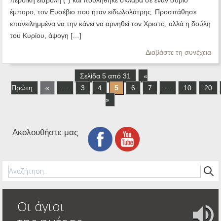
περσική εισβολή (*) και πουλήθηκε σκλάβα σε έναν σύριο
έμπορο, τον Ευσέβιο που ήταν ειδωλολάτρης. Προσπάθησε
επανειλημμένα να την κάνει να αρνηθεί τον Χριστό, αλλά η δούλη
του Κυρίου, άψογη […]
Διαβάστε τη συνέχεια
Σελίδα 5 από 31
«
Πρώτη
«
...
3
4
5
6
7
...
10
20
»
Ακολουθήστε μας
Οι άγιοι