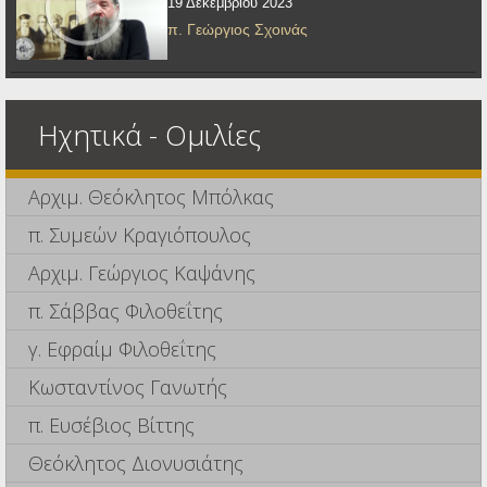
19 Δεκεμβρίου 2023
π. Γεώργιος Σχοινάς
Ηχητικά - Ομιλίες
Αρχιμ. Θεόκλητος Μπόλκας
π. Συμεών Κραγιόπουλος
Αρχιμ. Γεώργιος Καψάνης
π. Σάββας Φιλοθεΐτης
γ. Εφραίμ Φιλοθεΐτης
Κωσταντίνος Γανωτής
π. Ευσέβιος Βίττης
Θεόκλητος Διονυσιάτης