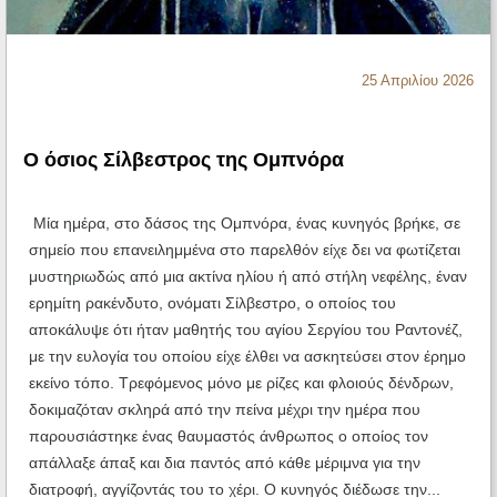
Ηχητικά
25 Απριλίου 2026
Ο όσιος Σίλβεστρος της Ομπνόρα
Μία ημέρα, στο δάσος της Ομπνόρα, ένας κυνηγός βρήκε, σε
σημείο που επανειλημμένα στο παρελθόν είχε δει να φωτίζεται
μυστηριωδώς από μια ακτίνα ηλίου ή από στήλη νεφέλης, έναν
ερημίτη ρακένδυτο, ονόματι Σίλβεστρο, ο οποίος του
αποκάλυψε ότι ήταν μαθητής του αγίου Σεργίου του Ραντονέζ,
με την ευλογία του οποίου είχε έλθει να ασκητεύσει στον έρημο
εκείνο τόπο. Τρεφόμενος μόνο με ρίζες και φλοιούς δένδρων,
δοκιμαζόταν σκληρά από την πείνα μέχρι την ημέρα που
παρουσιάστηκε ένας θαυμαστός άνθρωπος ο οποίος τον
απάλλαξε άπαξ και δια παντός από κάθε μέριμνα για την
διατροφή, αγγίζοντάς του το χέρι. Ο κυνηγός διέδωσε την...