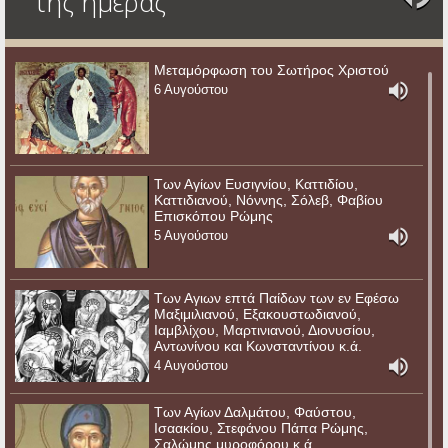
της ημέρας
Μεταμόρφωση του Σωτήρος Χριστού
6 Αυγούστου
Των Αγίων Ευσιγνίου, Καττιδίου,
Καττιδιανού, Νόννης, Σόλεβ, Φαβίου
Επισκόπου Ρώμης
5 Αυγούστου
Των Αγιων επτά Παίδων των εν Εφέσω
Μαξιμιλιανού, Εξακουστωδιανού,
Ιαμβλίχου, Μαρτινιανού, Διονυσίου,
Αντωνίνου και Κωνσταντίνου κ.ά.
4 Αυγούστου
Των Αγίων Δαλμάτου, Φαύστου,
Ισαακίου, Στεφάνου Πάπα Ρώμης,
Σαλώμης μυροφόρου κ.ά.