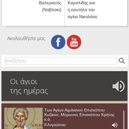
Βαλεριανός
Καρσλίδης και
(Νοβίτσκι)
η καντήλα του
αγίου Νικολάου
Ακολουθήστε μας
Οι άγιοι
της ημέρας
Των Αγίων Αιμιλιανού Επισκόπου
Κυζίκου, Μύρωνος Επισκόπου Κρήτης
κ.ά.
8 Αυγούστου