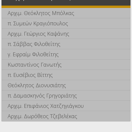
Αρχιμ. Θεόκλητος Μπόλκας
π. Συμεών Κραγιόπουλος
Αρχιμ. Γεώργιος Καψάνης
π. Σάββας Φιλοθεΐτης
γ. Εφραίμ Φιλοθεΐτης
Κωσταντίνος Γανωτής
π. Ευσέβιος Βίττης
Θεόκλητος Διονυσιάτης
π. Δαμασκηνός Γρηγοριάτης
Αρχιμ. Επιφάνιος Χατζηγιάγκου
Αρχιμ. Δωρόθεος Τζεβελέκας