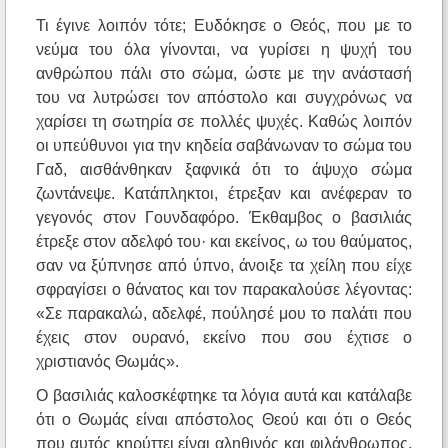
Τι έγινε λοιπόν τότε; Ευδόκησε ο Θεός, που με το
νεύμα του όλα γίνονται, να γυρίσει η ψυχή του
ανθρώπου πάλι στο σώμα, ώστε με την ανάστασή
του να λυτρώσει τον απόστολο και συγχρόνως να
χαρίσει τη σωτηρία σε πολλές ψυχές. Καθώς λοιπόν
οι υπεύθυνοι για την κηδεία σαβάνωναν το σώμα του
Γαδ, αισθάνθηκαν ξαφνικά ότι το άψυχο σώμα
ζωντάνεψε. Κατάπληκτοι, έτρεξαν και ανέφεραν το
γεγονός στον Γουνδαφόρο. Έκθαμβος ο βασιλιάς
έτρεξε στον αδελφό του· και εκείνος, ω του θαύματος,
σαν να ξύπνησε από ύπνο, άνοιξε τα χείλη που είχε
σφραγίσει ο θάνατος και τον παρακαλούσε λέγοντας:
«Σε παρακαλώ, αδελφέ, πούλησέ μου το παλάτι που
έχεις στον ουρανό, εκείνο που σου έχτισε ο
χριστιανός Θωμάς».
Ο βασιλιάς καλοσκέφτηκε τα λόγια αυτά και κατάλαβε
ότι ο Θωμάς είναι απόστολος Θεού και ότι ο Θεός
που αυτός κηρύττει είναι αληθινός και φιλάνθρωπος.