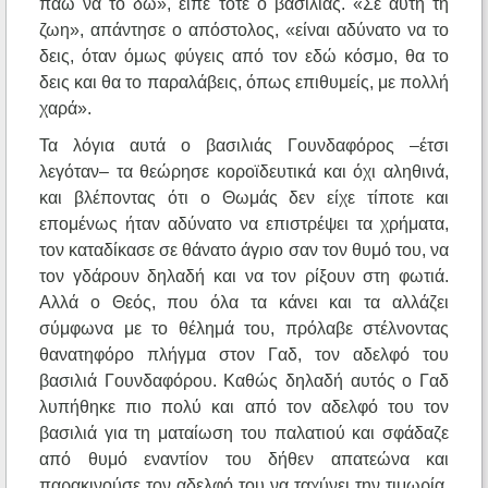
πάω να το δω», είπε τότε ο βασιλιάς. «Σε αυτή τη
ζωη», απάντησε ο απόστολος, «είναι αδύνατο να το
δεις, όταν όμως φύγεις από τον εδώ κόσμο, θα το
δεις και θα το παραλάβεις, όπως επιθυμείς, με πολλή
χαρά».
Τα λόγια αυτά ο βασιλιάς Γουνδαφόρος –έτσι
λεγόταν– τα θεώρησε κοροϊδευτικά και όχι αληθινά,
και βλέποντας ότι ο Θωμάς δεν είχε τίποτε και
επομένως ήταν αδύνατο να επιστρέψει τα χρήματα,
τον καταδίκασε σε θάνατο άγριο σαν τον θυμό του, να
τον γδάρουν δηλαδή και να τον ρίξουν στη φωτιά.
Αλλά ο Θεός, που όλα τα κάνει και τα αλλάζει
σύμφωνα με το θέλημά του, πρόλαβε στέλνοντας
θανατηφόρο πλήγμα στον Γαδ, τον αδελφό του
βασιλιά Γουνδαφόρου. Καθώς δηλαδή αυτός ο Γαδ
λυπήθηκε πιο πολύ και από τον αδελφό του τον
βασιλιά για τη ματαίωση του παλατιού και σφάδαζε
από θυμό εναντίον του δήθεν απατεώνα και
παρακινούσε τον αδελφό του να ταχύνει την τιμωρία,