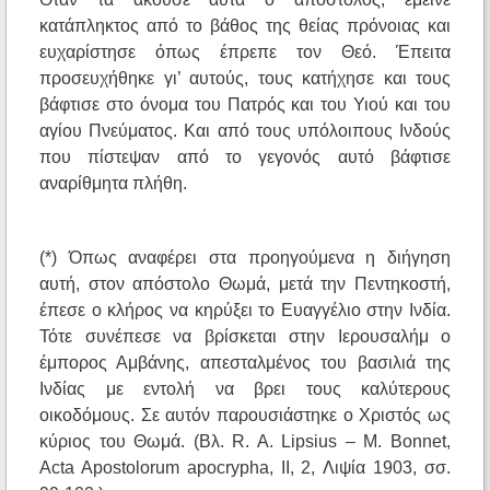
κατάπληκτος από το βάθος της θείας πρόνοιας και
ευχαρίστησε όπως έπρεπε τον Θεό. Έπειτα
προσευχήθηκε γι’ αυτούς, τους κατήχησε και τους
βάφτισε στο όνομα του Πατρός και του Υιού και του
αγίου Πνεύματος. Και από τους υπόλοιπους Ινδούς
που πίστεψαν από το γεγονός αυτό βάφτισε
αναρίθμητα πλήθη.
(*) Όπως αναφέρει στα προηγούμενα η διήγηση
αυτή, στον απόστολο Θωμά, μετά την Πεντηκοστή,
έπεσε ο κλήρος να κηρύξει το Ευαγγέλιο στην Ινδία.
Τότε συνέπεσε να βρίσκεται στην Ιερουσαλήμ ο
έμπορος Αμβάνης, απεσταλμένος του βασιλιά της
Ινδίας με εντολή να βρει τους καλύτερους
οικοδόμους. Σε αυτόν παρουσιάστηκε ο Χριστός ως
κύριος του Θωμά. (Βλ. R. A. Lipsius – M. Bonnet,
Acta Apostolorum apocrypha, II, 2, Λιψία 1903, σσ.