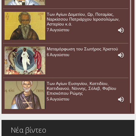
Των Αγίων Δομετίου, Ωρ, Ποταμίας,
Ναρκίσσου Πατριάρχου Ιεροσολύμων,
Αστερίου κ.ά.
7 Αυγούστου
Μεταμόρφωση του Σωτήρος Χριστού
6 Αυγούστου
Των Αγίων Ευσιγνίου, Καττιδίου,
Καττιδιανού, Νόννης, Σόλεβ, Φαβίου
Επισκόπου Ρώμης
5 Αυγούστου
Νέα βίντεο