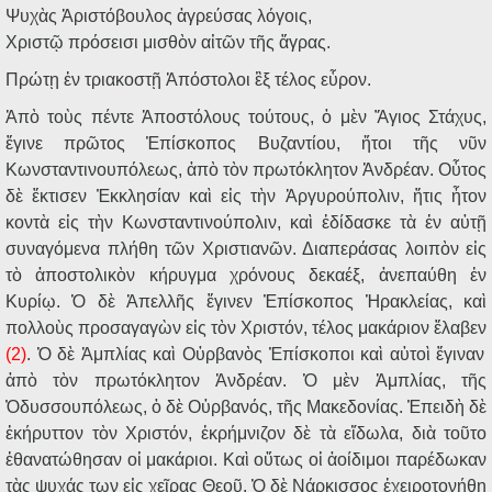
Ψυχὰς Ἀριστόβουλος ἀγρεύσας λόγοις,
Χριστῷ πρόσεισι μισθὸν αἰτῶν τῆς ἄγρας.
Πρώτῃ ἐν τριακοστῇ Ἀπόστολοι ἓξ τέλος εὗρον.
Ἀπὸ τοὺς πέντε Ἀποστόλους τούτους, ὁ μὲν Ἅγιος Στάχυς,
ἔγινε πρῶτος Ἐπίσκοπος Βυζαντίου, ἤτοι τῆς νῦν
Κωνσταντινουπόλεως, ἀπὸ τὸν πρωτόκλητον Ἀνδρέαν. Οὗτος
δὲ ἔκτισεν Ἐκκλησίαν καὶ εἰς τὴν Ἀργυρούπολιν, ἥτις ἦτον
κοντὰ εἰς τὴν Κωνσταντινούπολιν, καὶ ἐδίδασκε τὰ ἐν αὐτῇ
συναγόμενα πλήθη τῶν Χριστιανῶν. Διαπεράσας λοιπὸν εἰς
τὸ ἀποστολικὸν κήρυγμα χρόνους δεκαέξ, ἀνεπαύθη ἐν
Κυρίῳ. Ὁ δὲ Ἀπελλῆς ἔγινεν Ἐπίσκοπος Ἡρακλείας, καὶ
πολλοὺς προσαγαγὼν εἰς τὸν Χριστόν, τέλος μακάριον ἔλαβεν
(2)
. Ὁ δὲ Ἀμπλίας καὶ Οὐρβανὸς Ἐπίσκοποι καὶ αὐτοὶ ἔγιναν
ἀπὸ τὸν πρωτόκλητον Ἀνδρέαν. Ὁ μὲν Ἀμπλίας, τῆς
Ὀδυσσουπόλεως, ὁ δὲ Οὐρβανός, τῆς Μακεδονίας. Ἐπειδὴ δὲ
ἐκήρυττον τὸν Χριστόν, ἐκρήμνιζον δὲ τὰ εἴδωλα, διὰ τοῦτο
ἐθανατώθησαν οἱ μακάριοι. Καὶ οὕτως οἱ ἀοίδιμοι παρέδωκαν
τὰς ψυχάς των εἰς χεῖρας Θεοῦ. Ὁ δὲ Νάρκισσος ἐχειροτονήθη