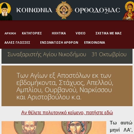
Αρχική
Πνευματική ζωή
Μαρτυρία και διδαχή
ΚΑΤΗΓΟΡΊΕΣ
ΗΧΗΤΙΚΆ
VIDEO
ΣΧΕΤΙΚΆ ΜΕ ΜΑΣ
ΑΡΧΙΚΉ
Λατρεία και προσευχή
ΆΛΛΕΣ ΓΛΏΣΣΕΣ
ΕΝΣΩΜΆΤΩΣΗ ΆΡΘΡΩΝ
ΕΠΙΚΟΙΝΩΝΊΑ
Συναξαριστής Αγίου Νικοδήμου
31 Οκτωβρίου
Πατερικό ανθολόγιο
Αγιολόγιο – Εορτολόγιο
Των Αγίων εξ Αποστόλων εκ των
Γέροντες
εβδομήκοντα, Στάχυος, Απελλού,
Αμπλίου, Ουρβανού, Ναρκίσσου
Η πίστη στην εποχή μας
και Αριστοβούλου κ.α.
Ορθόδοξη οικογένεια
Αν θέλετε πολυτον
ικό κείμενο, πατήστε εδώ
Ορθόδοξο προσκυνητάριο
Τω αυτώ
Σκέψεις-προβληματισμοί
μηνί ΛΑ’,