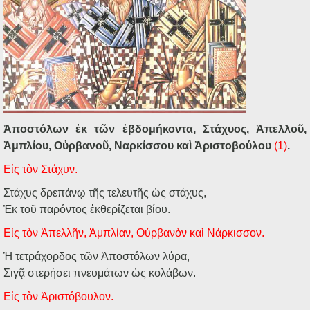
Ἀποστόλων ἐκ τῶν ἑβδομήκοντα, Στάχυος, Ἀπελλοῦ,
Ἀμπλίου, Οὐρβανοῦ, Ναρκίσσου καὶ Ἀριστοβούλου
(1)
.
Εἰς τὸν Στάχυν.
Στάχυς δρεπάνῳ τῆς τελευτῆς ὡς στάχυς,
Ἐκ τοῦ παρόντος ἐκθερίζεται βίου.
Εἰς τὸν Ἀπελλῆν, Ἀμπλίαν, Οὐρβανὸν καὶ Νάρκισσον.
Ἡ τετράχορδος τῶν Ἀποστόλων λύρα,
Σιγᾷ στερήσει πνευμάτων ὡς κολάβων.
Εἰς τὸν Ἀριστόβουλον.