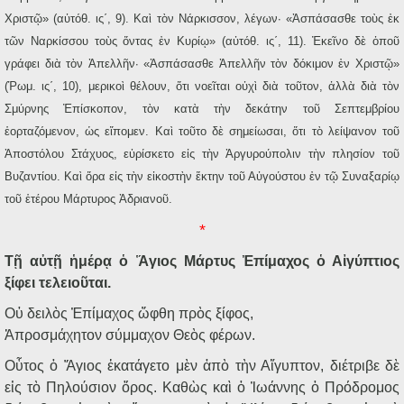
Χριστῷ» (αὐτόθ. ις΄, 9). Καὶ τὸν Νάρκισσον, λέγων· «Ἀσπάσασθε τοὺς ἐκ
τῶν Ναρκίσσου τοὺς ὄντας ἐν Κυρίῳ» (αὐτόθ. ις΄, 11). Ἐκεῖνο δὲ ὁποῦ
γράφει διὰ τὸν Ἀπελλῆν· «Ἀσπάσασθε Ἀπελλῆν τὸν δόκιμον ἐν Χριστῷ»
(Ῥωμ. ις΄, 10), μερικοὶ θέλουν, ὅτι νοεῖται οὐχὶ διὰ τοῦτον, ἀλλὰ διὰ τὸν
Σμύρνης Ἐπίσκοπον, τὸν κατὰ τὴν δεκάτην τοῦ Σεπτεμβρίου
ἑορταζόμενον, ὡς εἴπομεν. Καὶ τοῦτο δὲ σημείωσαι, ὅτι τὸ λείψανον τοῦ
Ἀποστόλου Στάχυος, εὑρίσκετο εἰς τὴν Ἀργυρούπολιν τὴν πλησίον τοῦ
Βυζαντίου. Καὶ ὅρα εἰς τὴν εἰκοστὴν ἕκτην τοῦ Αὐγούστου ἐν τῷ Συναξαρίῳ
τοῦ ἑτέρου Μάρτυρος Ἀδριανοῦ.
*
Τῇ αὐτῇ ἡμέρᾳ ὁ Ἅγιος Μάρτυς Ἐπίμαχος ὁ Αἰγύπτιος
ξίφει τελειοῦται.
Οὐ δειλὸς Ἐπίμαχος ὤφθη πρὸς ξίφος,
Ἀπροσμάχητον σύμμαχον Θεὸς φέρων.
Οὗτος ὁ Ἅγιος ἐκατάγετο μὲν ἀπὸ τὴν Αἴγυπτον, διέτριβε δὲ
εἰς τὸ Πηλούσιον ὄρος. Καθὼς καὶ ὁ Ἰωάννης ὁ Πρόδρομος