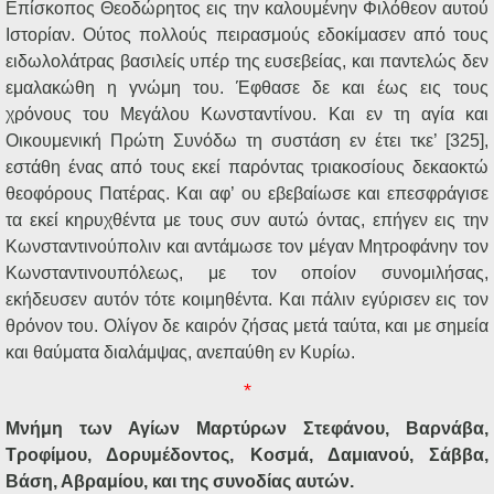
Επίσκοπος Θεοδώρητος εις την καλουμένην Φιλόθεον αυτού
Ιστορίαν. Ούτος πολλούς πειρασμούς εδοκίμασεν από τους
ειδωλολάτρας βασιλείς υπέρ της ευσεβείας, και παντελώς δεν
εμαλακώθη η γνώμη του. Έφθασε δε και έως εις τους
χρόνους του Μεγάλου Κωνσταντίνου. Και εν τη αγία και
Οικουμενική Πρώτη Συνόδω τη συστάση εν έτει τκε’ [325],
εστάθη ένας από τους εκεί παρόντας τριακοσίους δεκαοκτώ
θεοφόρους Πατέρας. Και αφ’ ου εβεβαίωσε και επεσφράγισε
τα εκεί κηρυχθέντα με τους συν αυτώ όντας, επήγεν εις την
Κωνσταντινούπολιν και αντάμωσε τον μέγαν Μητροφάνην τον
Κωνσταντινουπόλεως, με τον οποίον συνομιλήσας,
εκήδευσεν αυτόν τότε κοιμηθέντα. Και πάλιν εγύρισεν εις τον
θρόνον του. Ολίγον δε καιρόν ζήσας μετά ταύτα, και με σημεία
και θαύματα διαλάμψας, ανεπαύθη εν Κυρίω.
*
Μνήμη των Αγίων Μαρτύρων Στεφάνου, Βαρνάβα,
Τροφίμου, Δορυμέδοντος, Κοσμά, Δαμιανού, Σάββα,
Βάση, Αβραμίου, και της συνοδίας αυτών.