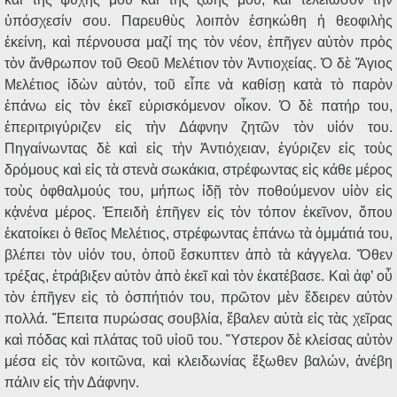
ὑπόσχεσίν σου. Παρευθὺς λοιπὸν ἐσηκώθη ἡ θεοφιλὴς
ἐκείνη, καὶ πέρνουσα μαζί της τὸν νέον, ἐπῆγεν αὐτὸν πρὸς
τὸν ἄνθρωπον τοῦ Θεοῦ Μελέτιον τὸν Ἀντιοχείας. Ὁ δὲ Ἅγιος
Μελέτιος ἰδὼν αὐτόν, τοῦ εἶπε νὰ καθίσῃ κατὰ τὸ παρὸν
ἐπάνω εἰς τὸν ἐκεῖ εὑρισκόμενον οἶκον. Ὁ δὲ πατήρ του,
ἐπεριτριγύριζεν εἰς τὴν Δάφνην ζητῶν τὸν υἱόν του.
Πηγαίνωντας δὲ καὶ εἰς τὴν Ἀντιόχειαν, ἐγύριζεν εἰς τοὺς
δρόμους καὶ εἰς τὰ στενὰ σωκάκια, στρέφωντας εἰς κάθε μέρος
τοὺς ὀφθαλμούς του, μήπως ἰδῇ τὸν ποθούμενον υἱὸν εἰς
κᾀνένα μέρος. Ἐπειδὴ ἐπῆγεν εἰς τὸν τόπον ἐκεῖνον, ὅπου
ἐκατοίκει ὁ θεῖος Μελέτιος, στρέφωντας ἐπάνω τὰ ὀμμάτιά του,
βλέπει τὸν υἱόν του, ὁποῦ ἔσκυπτεν ἀπὸ τὰ κάγγελα. Ὅθεν
τρέξας, ἐτράβιξεν αὐτὸν ἀπὸ ἐκεῖ καὶ τὸν ἐκατέβασε. Καὶ ἀφ’ οὗ
τὸν ἐπῆγεν εἰς τὸ ὁσπήτιόν του, πρῶτον μὲν ἔδειρεν αὐτὸν
πολλά. Ἔπειτα πυρώσας σουβλία, ἔβαλεν αὐτὰ εἰς τὰς χεῖρας
καὶ πόδας καὶ πλάτας τοῦ υἱοῦ του. Ὕστερον δὲ κλείσας αὐτὸν
μέσα εἰς τὸν κοιτῶνα, καὶ κλειδωνίας ἔξωθεν βαλών, ἀνέβη
πάλιν εἰς τὴν Δάφνην.