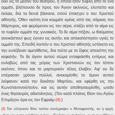
εκεί εις το μέσον του θεάτρου, η οποία ήτον τυφλή από το ένα
ομμάτι, βλέπουσα δε προς τον Άγιον ακλινώς, ελυπείτο και
έκλαιε, δια τα δεινά βάσανα, οπού έπασχεν ο του Χριστού
αθλητής. Όθεν εκόπη ένα κομμάτι κρέας από τας σάρκας του
Μάρτυρος, και φερόμενον εις τον αέρα, στάζει από το αίμα εις
το τυφλόν ομμάτι της γυναικός. Το δε αίμα πήξαν, ω θαύματος
ανεικάστου! φως έγινεν εις αυτήν, και απεκατέστησεν υγιές το
ομμάτι της. Επειδή λοιπόν ο του Χριστού αθλητής εστέκετο εις
την ευσέβειαν αμετάθετος, δια τούτο με το ξίφος απεκόπη την
κεφαλήν. Το δε άγιον αυτού σώμα ενταφιάσθη εντίμως και
ευλαβώς από τας χείρας των Χριστιανών εις τον τόπον
εκείνον, όπου και το μαρτυρικόν τέλος έλαβεν. Αφ’ ου δε
επέρασαν χρόνοι πολλοί, ανεκομίσθη το τίμιον αυτού
λείψανον κατά την δεκάτην Μαρτίου, και εφέρθη εις την
Κωνσταντινούπολιν, και εις αυτήν απεθησαυρίσθη, ωσάν
ένας θησαυρός αδαπάνητος. (Τον κατά πλάτος Βίον του Αγίου
Επιμάχου όρα εις τον Εφραίμ
(4)
.)
(4)
Τον ελληνικόν Βίον τούτου συνέγραψεν ο Μεταφραστής, ου η αρχή·