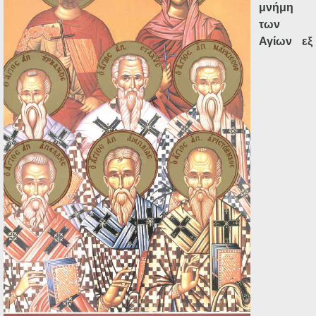
Ηχητικά
μνήμη
των
Αγίων εξ