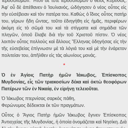
Ἱεροσολύμων. Ἦτον δὲ τότε Ἱεροσολύμων ὁ θεῖος Κύριλλος.
Ἀφ’ οὗ δὲ ἀπέθανεν ὁ Ἰουλιανός, ὡδήγησεν ὁ νέος οὗτος εἰς
τὴν εὐσέβειαν καὶ τὸν πατέρα του. Καθὼς ὁ ἴδιος οὗτος πατήρ
του, γέρων ἤδη ὤντας, τοῦτο ἐδιηγήθη εἰς ἡμᾶς, περιφέρων
ἀκόμη εἰς τὸ σῶμά του καὶ τὰ στίγματα καὶ σημάδια τῶν
πληγῶν, ὁποῦ ἔλαβε διὰ τὴν τοῦ Χριστοῦ πίστιν. Ὁ νέος
λοιπὸν οὗτος πολλοὺς καὶ ἄλλους Ἕλληνας ὁδηγήσας εἰς τὴν
τῆς εὐσεβείας ἐπίγνωσιν μὲ τὰ λόγιά του καὶ μὲ τὴν ἐνάρετον
πολιτείαν του, ἀπῆλθεν εἰς τὰς αἰωνίους μονάς.
*
Ὁ ἐν Ἁγίοις Πατὴρ ἡμῶν Ἰάκωβος, Ἐπίσκοπος
Μυγδονίας, εἷς τῶν τριακοσίων δέκα καὶ ὀκτὼ θεοφόρων
Πατέρων τῶν ἐν Νικαίᾳ, ἐν εἰρήνῃ τελειοῦται.
Ὁ Ἰάκωβος πτερνίσας σαρκὸς πάθη,
Φερώνυμος δέδεικται ἐκ τῶν πραγμάτων.
Οὗτος ὁ Ἅγιος Πατὴρ ἡμῶν Ἰάκωβος ἔγινεν Ἐπίσκοπος
Ἀντιοχείας τῆς Μυγδονίας, ἡ ὁποία ὀνομάζεται καὶ Νησίκη. Διὰ