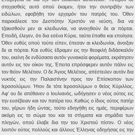
στοχασθείς αυτό οπού έκαμεν, ήτοι την συντριβήν των
ειδώλων, εφοβήθη τον ερχομόν του πατρός του. Όθεν
παρεκάλεσε τον Δεσπότην Χριστόν να νεύση, δια να
τζακισθούν μεν αι κλειδωνίαι, να ανοιχθούν δε αι πόρται.
Επειδή, έλεγεν, ότι δια εσένα Κύριε, ταύτα έπαθα και εποίησα.
Όθεν ευθύς οπού τούτο είπεν, έπεσαν αι κλειδωνίαι, άνοιξαν
δε αι πόρται. Και ευθύς έδραμεν εις την θεοφιλή διδάσκαλόν
του, εκείνη δε ενδύσασα αυτόν γυναικεία φορέματα, εκράτησεν
αυτόν εις τον οίκον της. Έπειτα επρόσφερεν αυτόν πάλιν εις
τον θείον Μελέτιον. Ο δε Άγιος Μελέτιος, απέστειλεν αυτόν δια
νυκτός εις την Παλαιστίνην προς τον Επίσκοπον των
Ιεροσολύμων. Ήτον δε τότε Ιεροσολύμων ο θείος Κύριλλος.
Αφ’ ου δε απέθανεν ο Ιουλιανός, ωδήγησεν ο νέος ούτος εις
την ευσέβειαν και τον πατέρα του. Καθώς ο ίδιος ούτος πατήρ
του, γέρων ήδη ώντας, τούτο εδιηγήθη εις ημάς, περιφέρων
ακόμη εις το σώμα του και τα στίγματα και σημάδια των
πληγών, οπού έλαβε δια την του Χριστού πίστιν. Ο νέος
λοιπόν ούτος πολλούς και άλλους Έλληνας οδηγήσας εις την