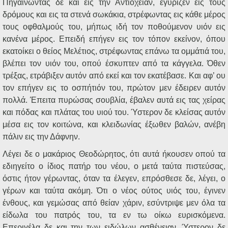
Πηγαίνωντας δε και εις την Αντιόχειαν, εγύριζεν εις τους
δρόμους και εις τα στενά σωκάκια, στρέφωντας εις κάθε μέρος
τους οφθαλμούς του, μήπως ιδή τον ποθούμενον υιόν εις
κανένα μέρος. Επειδή επήγεν εις τον τόπον εκείνον, όπου
εκατοίκει ο θείος Μελέτιος, στρέφωντας επάνω τα ομμάτιά του,
βλέπει τον υιόν του, οπού έσκυπτεν από τα κάγγελα. Όθεν
τρέξας, ετράβιξεν αυτόν από εκεί και τον εκατέβασε. Και αφ’ ου
τον επήγεν εις το οσπήτιόν του, πρώτον μεν έδειρεν αυτόν
πολλά. Έπειτα πυρώσας σουβλία, έβαλεν αυτά εις τας χείρας
και πόδας και πλάτας του υιού του. Ύστερον δε κλείσας αυτόν
μέσα εις τον κοιτώνα, και κλειδωνίας έξωθεν βαλών, ανέβη
πάλιν εις την Δάφνην.
Λέγει δε ο μακάριος Θεοδώρητος, ότι αυτά ήκουσεν οπού τα
εδιηγείτο ο ίδιος πατήρ του νέου, ο μετά ταύτα πιστεύσας,
όστις ήτον γέρωντας, όταν τα έλεγεν, επρόσθεσε δε, λέγει, ο
γέρων και ταύτα ακόμη. Ότι ο νέος ούτος υιός του, έγινεν
ένθους, και γεμώσας από θείαν χάριν, εσύντριψε μεν όλα τα
είδωλα του πατρός του, τα εν τω οίκω ευρισκόμενα.
Επεριγέλα δε και την των ειδώλων ασθένειαν. Ύστερον δε