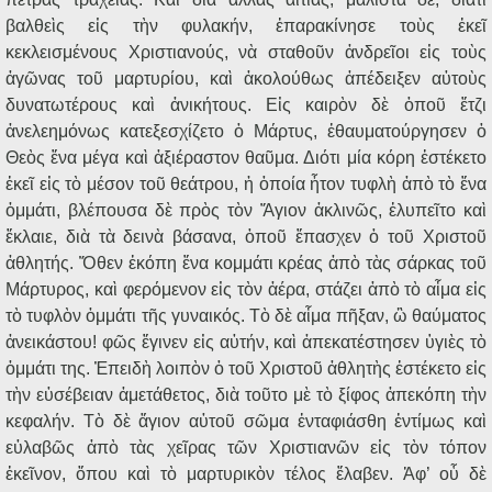
βαλθεὶς εἰς τὴν φυλακήν, ἐπαρακίνησε τοὺς ἐκεῖ
κεκλεισμένους Χριστιανούς, νὰ σταθοῦν ἀνδρεῖοι εἰς τοὺς
ἀγῶνας τοῦ μαρτυρίου, καὶ ἀκολούθως ἀπέδειξεν αὐτοὺς
δυνατωτέρους καὶ ἀνικήτους. Εἰς καιρὸν δὲ ὁποῦ ἔτζι
ἀνελεημόνως κατεξεσχίζετο ὁ Μάρτυς, ἐθαυματούργησεν ὁ
Θεὸς ἕνα μέγα καὶ ἀξιέραστον θαῦμα. Διότι μία κόρη ἐστέκετο
ἐκεῖ εἰς τὸ μέσον τοῦ θεάτρου, ἡ ὁποία ἦτον τυφλὴ ἀπὸ τὸ ἕνα
ὀμμάτι, βλέπουσα δὲ πρὸς τὸν Ἅγιον ἀκλινῶς, ἐλυπεῖτο καὶ
ἔκλαιε, διὰ τὰ δεινὰ βάσανα, ὁποῦ ἔπασχεν ὁ τοῦ Χριστοῦ
ἀθλητής. Ὅθεν ἐκόπη ἕνα κομμάτι κρέας ἀπὸ τὰς σάρκας τοῦ
Μάρτυρος, καὶ φερόμενον εἰς τὸν ἀέρα, στάζει ἀπὸ τὸ αἷμα εἰς
τὸ τυφλὸν ὀμμάτι τῆς γυναικός. Τὸ δὲ αἷμα πῆξαν, ὢ θαύματος
ἀνεικάστου! φῶς ἔγινεν εἰς αὐτήν, καὶ ἀπεκατέστησεν ὑγιὲς τὸ
ὀμμάτι της. Ἐπειδὴ λοιπὸν ὁ τοῦ Χριστοῦ ἀθλητὴς ἐστέκετο εἰς
τὴν εὐσέβειαν ἀμετάθετος, διὰ τοῦτο μὲ τὸ ξίφος ἀπεκόπη τὴν
κεφαλήν. Τὸ δὲ ἅγιον αὐτοῦ σῶμα ἐνταφιάσθη ἐντίμως καὶ
εὐλαβῶς ἀπὸ τὰς χεῖρας τῶν Χριστιανῶν εἰς τὸν τόπον
ἐκεῖνον, ὅπου καὶ τὸ μαρτυρικὸν τέλος ἔλαβεν. Ἀφ’ οὗ δὲ