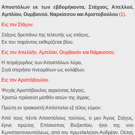
Αποστόλων εκ των εβδομήκοντα, Στάχυος, Απελλού,
Αμπλίου, Ουρβανού, Ναρκίσσου και Αριστοβούλου
(1)
.
Εις
τον
Στάχυν.
Στάχυς δρεπάνω της τελευτής ως στάχυς,
Εκ του παρόντος εκθερίζεται βίου.
Εις
τον
Απελλήν,
Αμπλίαν,
Ουρβανόν
και
Νάρκισσον.
Η τετράχορδος των Αποστόλων λύρα,
Σιγά στερήσει πνευμάτων ως κολάβων.
Εις
τον
Αριστόβουλον.
Ψυχάς Αριστόβουλος αγρεύσας λόγοις,
Χριστώ πρόσεισι μισθόν αιτών της άγρας.
Πρώτη εν τριακοστή Απόστολοι εξ τέλος εύρον.
Από τους πέντε Αποστόλους τούτους, ο μεν Άγιος Στάχυς,
έγινε πρώτος Επίσκοπος Βυζαντίου, ήτοι της νυν
Κωνσταντινουπόλεως, από τον πρωτόκλητον Ανδρέαν. Ούτος