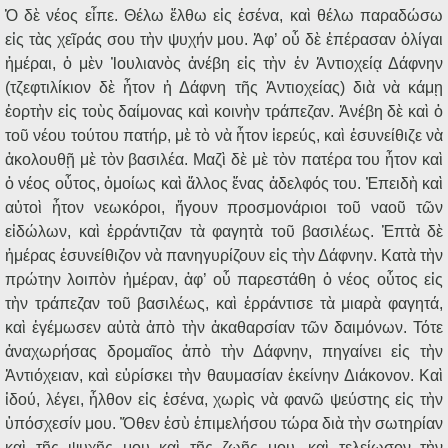
Ὁ δὲ νέος εἶπε. Θέλω ἔλθω εἰς ἐσένα, καὶ θέλω παραδώσω
εἰς τὰς χεῖράς σου τὴν ψυχήν μου. Ἀφ’ οὗ δὲ ἐπέρασαν ὀλίγαι
ἡμέραι, ὁ μὲν Ἰουλιανὸς ἀνέβη εἰς τὴν ἐν Ἀντιοχείᾳ Δάφνην
(τζεφτιλίκιον δὲ ἦτον ἡ Δάφνη τῆς Ἀντιοχείας) διὰ νὰ κάμῃ
ἑορτὴν εἰς τοὺς δαίμονας καὶ κοινὴν τράπεζαν. Ἀνέβη δὲ καὶ ὁ
τοῦ νέου τούτου πατήρ, μὲ τὸ νὰ ἦτον ἱερεύς, καὶ ἐσυνείθιζε νὰ
ἀκολουθῇ μὲ τὸν βασιλέα. Μαζὶ δὲ μὲ τὸν πατέρα του ἦτον καὶ
ὁ νέος οὗτος, ὁμοίως καὶ ἄλλος ἕνας ἀδελφός του. Ἐπειδὴ καὶ
αὐτοὶ ἦτον νεωκόροι, ἤγουν προσμονάριοι τοῦ ναοῦ τῶν
εἰδώλων, καὶ ἐρράντιζαν τὰ φαγητὰ τοῦ βασιλέως. Ἑπτὰ δὲ
ἡμέρας ἐσυνείθιζον νὰ πανηγυρίζουν εἰς τὴν Δάφνην. Κατὰ τὴν
πρώτην λοιπὸν ἡμέραν, ἀφ’ οὗ παρεστάθη ὁ νέος οὗτος εἰς
τὴν τράπεζαν τοῦ βασιλέως, καὶ ἐρράντισε τὰ μιαρὰ φαγητά,
καὶ ἐγέμωσεν αὐτὰ ἀπὸ τὴν ἀκαθαρσίαν τῶν δαιμόνων. Τότε
ἀναχωρήσας δρομαῖος ἀπὸ τὴν Δάφνην, πηγαίνει εἰς τὴν
Ἀντιόχειαν, καὶ εὑρίσκει τὴν θαυμασίαν ἐκείνην Διάκονον. Καὶ
ἰδού, λέγει, ἦλθον εἰς ἐσένα, χωρὶς νὰ φανῶ ψεύστης εἰς τὴν
ὑπόσχεσίν μου. Ὅθεν ἐσὺ ἐπιμελήσου τώρα διὰ τὴν σωτηρίαν
καὶ τῆς ψυχῆς μου καὶ τῆς ζωῆς μου, καὶ τελείωσον τὴν