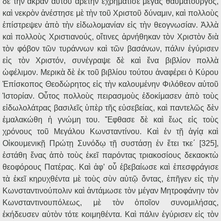
δὲ τὴν ἄκραν αὐτοῦ ἀρετὴν ἐχρημάτισε μέγας θαυματουργός,
καὶ νεκρὸν ἀνέστησε μὲ τὴν τοῦ Χριστοῦ δύναμιν, καὶ πολλοὺς
ἐπίστρεψεν ἀπὸ τὴν εἰδωλομανίαν εἰς τὴν θεογνωσίαν. Ἀλλὰ
καὶ πολλοὺς Χριστιανούς, οἵτινες ἀρνήθηκαν τὸν Χριστὸν διὰ
τὸν φόβον τῶν τυράννων καὶ τῶν βασάνων, πάλιν ἐγύρισεν
εἰς τὸν Χριστόν, συνέγραψε δὲ καὶ ἕνα βιβλίον πολλὰ
ὠφέλιμον. Μερικὰ δὲ ἐκ τοῦ βιβλίου τούτου ἀναφέρει ὁ Κύρου
Ἐπίσκοπος Θεοδώρητος εἰς τὴν καλουμένην Φιλόθεον αὐτοῦ
Ἱστορίαν. Οὗτος πολλοὺς πειρασμοὺς ἐδοκίμασεν ἀπὸ τοὺς
εἰδωλολάτρας βασιλεῖς ὑπὲρ τῆς εὐσεβείας, καὶ παντελῶς δὲν
ἐμαλακώθη ἡ γνώμη του. Ἔφθασε δὲ καὶ ἕως εἰς τοὺς
χρόνους τοῦ Μεγάλου Κωνσταντίνου. Καὶ ἐν τῇ ἁγίᾳ καὶ
Οἰκουμενικῇ Πρώτῃ Συνόδῳ τῇ συστάσῃ ἐν ἔτει τκε΄ [325],
ἐστάθη ἕνας ἀπὸ τοὺς ἐκεῖ παρόντας τριακοσίους δεκαοκτὼ
θεοφόρους Πατέρας. Καὶ ἀφ’ οὗ ἐβεβαίωσε καὶ ἐπεσφράγισε
τὰ ἐκεῖ κηρυχθέντα μὲ τοὺς σὺν αὐτῷ ὄντας, ἐπῆγεν εἰς τὴν
Κωνσταντινούπολιν καὶ ἀντάμωσε τὸν μέγαν Μητροφάνην τὸν
Κωνσταντινουπόλεως, μὲ τὸν ὁποῖον συνομιλήσας,
ἐκήδευσεν αὐτὸν τότε κοιμηθέντα. Καὶ πάλιν ἐγύρισεν εἰς τὸν