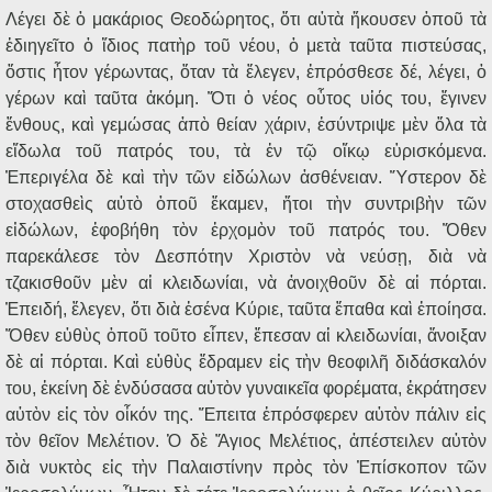
Λέγει δὲ ὁ μακάριος Θεοδώρητος, ὅτι αὐτὰ ἤκουσεν ὁποῦ τὰ
ἐδιηγεῖτο ὁ ἴδιος πατὴρ τοῦ νέου, ὁ μετὰ ταῦτα πιστεύσας,
ὅστις ἦτον γέρωντας, ὅταν τὰ ἔλεγεν, ἐπρόσθεσε δέ, λέγει, ὁ
γέρων καὶ ταῦτα ἀκόμη. Ὅτι ὁ νέος οὗτος υἱός του, ἔγινεν
ἔνθους, καὶ γεμώσας ἀπὸ θείαν χάριν, ἐσύντριψε μὲν ὅλα τὰ
εἴδωλα τοῦ πατρός του, τὰ ἐν τῷ οἴκῳ εὑρισκόμενα.
Ἐπεριγέλα δὲ καὶ τὴν τῶν εἰδώλων ἀσθένειαν. Ὕστερον δὲ
στοχασθεὶς αὐτὸ ὁποῦ ἔκαμεν, ἤτοι τὴν συντριβὴν τῶν
εἰδώλων, ἐφοβήθη τὸν ἐρχομὸν τοῦ πατρός του. Ὅθεν
παρεκάλεσε τὸν Δεσπότην Χριστὸν νὰ νεύσῃ, διὰ νὰ
τζακισθοῦν μὲν αἱ κλειδωνίαι, νὰ ἀνοιχθοῦν δὲ αἱ πόρται.
Ἐπειδή, ἔλεγεν, ὅτι διὰ ἐσένα Κύριε, ταῦτα ἔπαθα καὶ ἐποίησα.
Ὅθεν εὐθὺς ὁποῦ τοῦτο εἶπεν, ἔπεσαν αἱ κλειδωνίαι, ἄνοιξαν
δὲ αἱ πόρται. Καὶ εὐθὺς ἔδραμεν εἰς τὴν θεοφιλῆ διδάσκαλόν
του, ἐκείνη δὲ ἐνδύσασα αὐτὸν γυναικεῖα φορέματα, ἐκράτησεν
αὐτὸν εἰς τὸν οἶκόν της. Ἔπειτα ἐπρόσφερεν αὐτὸν πάλιν εἰς
τὸν θεῖον Μελέτιον. Ὁ δὲ Ἅγιος Μελέτιος, ἀπέστειλεν αὐτὸν
διὰ νυκτὸς εἰς τὴν Παλαιστίνην πρὸς τὸν Ἐπίσκοπον τῶν