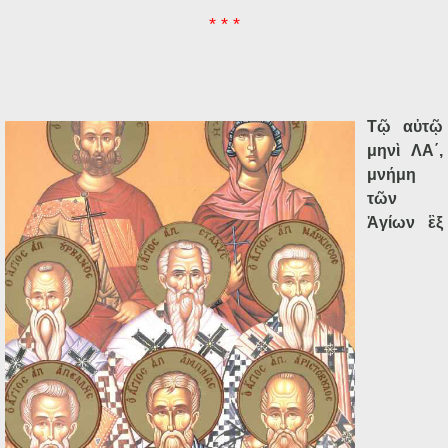
* * *
Τῷ αὐτῷ
μηνὶ ΛΑ΄,
μνήμη
τῶν
Ἁγίων ἓξ