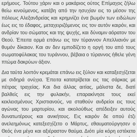
ερήμους. Τούτου χάριν και ο μακάριος ούτος Επίμαχος ζήλω
θείω κινούμενος, κατέβη από την ησυχίαν εις το μέσον της
πόλεως Αλεξανδρείας και κρημνίζει ένα βωμόν των ειδώλων
έως εις το έδαφος, μεταχειριζόμενος εις τον αυτόν καιρόν, και
ανδρίαν του σώματος και της ψυχής, και δύναμιν αόρατον του
Θεού. Έπειτα ορμά επάνω εις τον τύραννον Απελλιανόν με
θυμόν δίκαιον. Και αν δεν εμποδίζετο η οργή του από τους
σωματοφύλακας του τυράννου, βέβαια ο τύραννος ήθελε γένη
πτώμα δακρύων άξιον.
Δια ταύτα λοιπόν κρεμάται επάνω εις ξύλον και καταξεσχίζεται
με σιδηρά ονύχια. Έπειτα κατατρίβεται εις τας σάρκας με
πέτρας τραχείας. Και δια άλλας αιτίας, μάλιστα δε, διατί
βαλθείς εις την φυλακήν, επαρακίνησε τους εκεί
κεκλεισμένους Χριστιανούς, να σταθούν ανδρείοι εις τους
αγώνας του μαρτυρίου, και ακολούθως απέδειξεν αυτούς
δυνατωτέρους και ανικήτους. Εις καιρόν δε οπού έτζι
ανελεημόνως κατεξεσχίζετο ο Μάρτυς, εθαυματούργησεν ο
Θεός ένα μέγα και αξιέραστον θαύμα. Διότι μία κόρη εστέκετο