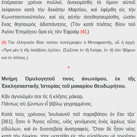
ἐπέρασαν χρόνοι πολλοί, ἀνεκομίσθη τὸ τίμιον αὐτοῦ
λείψανον κατὰ τὴν δεκάτην Μαρτίου, καὶ ἐφέρθη εἰς τὴν
Κωνσταντινούπολιν, καὶ εἰς αὐτὴν ἀπεθησαυρίσθη, ὡσὰν
ἕνας θησαυρὸς ἀδαπάνητος. (Τὸν κατὰ πλάτος Βίον τοῦ
Ἁγίου Ἐπιμάχου ὅρα εἰς τὸν Ἐφραίμ
(4)
.)
(4)
Τὸν ἑλληνικὸν Βίον τούτου συνέγραψεν ὁ Μεταφραστής, οὗ ἡ ἀρχή·
«Ἄρτι μὲν ἡ τῆς ἀσεβείας ἀχλύς». (Σῴζεται ἐν τῇ Λαύρᾳ, ἐν τῇ τῶν Ἰβήρων
καὶ ἐν ἄλλαις.)
*
Μνήμη Ὁμολογητοῦ τινος ἀνωνύμου, ἐκ τῆς
Ἐκκλησιαστικῆς Ἱστορίας τοῦ μακαρίου Θεοδωρήτου.
Κᾂν ἀγνοῶμέν σοι τίς ἡ κλῆσις μάκαρ,
Πάντως σὺ ζώντων εἶ βίβλῳ γεγραμμένος.
Κατὰ τοὺς χρόνους Ἰουλιανοῦ τοῦ παραβάτου ἐν ἔτει τξα΄
[361], ἦτον ὁ Ἅγιος οὗτος, υἱὸς γενόμενος ἑνὸς ἱερέως τῶν
εἰδώλων, καὶ ἐν δυσσεβείᾳ ἀνατραφείς. Ὅταν δὲ ἦτον νέος
κατὰ τὴν ἡλικίαν, τότε μετετέθη εἰς τὴν εὐσέβειαν μὲ τοιοῦτον