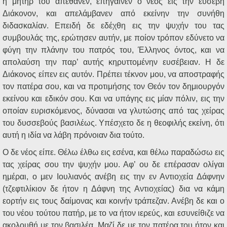
η μήτηρ του απέθανεν, επήγαινεν ο νέος εις την ευσεβή
Διάκονον, και απελάμβανεν από εκείνην την συνήθη
διδασκαλίαν. Επειδή δε εδέχθη εις την ψυχήν του τας
συμβουλάς της, ερώτησεν αυτήν, με ποίον τρόπον εδύνετο να
φύγη την πλάνην του πατρός του, Έλληνος όντος, και να
απολαύση την παρ’ αυτής κηρυττομένην ευσέβειαν. Η δε
Διάκονος είπεν εις αυτόν. Πρέπει τέκνον μου, να αποστραφής
τον πατέρα σου, και να προτιμήσης τον Θεόν τον δημιουργόν
εκείνου και εδικόν σου. Και να υπάγης εις μίαν πόλιν, εις την
οποίαν ευρισκόμενος, δύνασαι να γλυτώσης από τας χείρας
του δυσσεβούς βασιλέως. Υπέσχετο δε η θεοφιλής εκείνη, ότι
αυτή η ιδία να λάβη πρόνοιαν δια τούτο.
Ο δε νέος είπε. Θέλω έλθω εις εσένα, και θέλω παραδώσω εις
τας χείρας σου την ψυχήν μου. Αφ’ ου δε επέρασαν ολίγαι
ημέραι, ο μεν Ιουλιανός ανέβη εις την εν Αντιοχεία Δάφνην
(τζεφτιλίκιον δε ήτον η Δάφνη της Αντιοχείας) δια να κάμη
εορτήν εις τους δαίμονας και κοινήν τράπεζαν. Ανέβη δε και ο
του νέου τούτου πατήρ, με το να ήτον ιερεύς, και εσυνείθιζε να
ακολουθή με τον βασιλέα. Μαζί δε με τον πατέρα του ήτον και