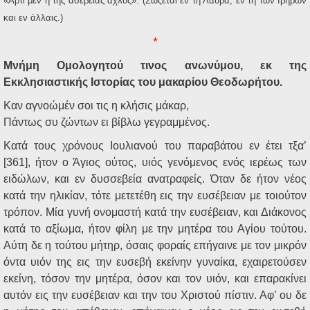
«Άρτι μεν η της ασεβείας αχλύς». (Σώζεται εν τη Λαύρα, εν τη των Ιβήρων
και εν άλλαις.)
*
Μνήμη Ομολογητού τινος ανωνύμου, εκ της
Εκκλησιαστικής Ιστορίας του μακαρίου Θεοδωρήτου.
Καν αγνοώμέν σοι τις η κλήσις μάκαρ,
Πάντως συ ζώντων ει βίβλω γεγραμμένος.
Κατά τους χρόνους Ιουλιανού του παραβάτου εν έτει τξα’
[361], ήτον ο Άγιος ούτος, υιός γενόμενος ενός ιερέως των
ειδώλων, και εν δυσσεβεία ανατραφείς. Όταν δε ήτον νέος
κατά την ηλικίαν, τότε μετετέθη εις την ευσέβειαν με τοιούτον
τρόπον. Μία γυνή ονομαστή κατά την ευσέβειαν, και Διάκονος
κατά το αξίωμα, ήτον φίλη με την μητέρα του Αγίου τούτου.
Αύτη δε η τούτου μήτηρ, όσαις φοραίς επήγαινε με τον μικρόν
όντα υιόν της εις την ευσεβή εκείνην γυναίκα, εχαιρετούσεν
εκείνη, τόσον την μητέρα, όσον και τον υιόν, και επαρακίνει
αυτόν εις την ευσέβειαν και την του Χριστού πίστιν. Αφ’ ου δε