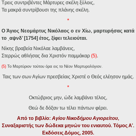
Τρεις συντριβέντες Μάρτυρες σκέλη ξύλοις,
Τα μακρά συντρίβουσι της πλάνης σκέλη.
*
Ο Άγιος Νεομάρτυς Νικόλαος ο εν Χίω, μαρτυρήσας κατά
το ͵αψνδ’ [1754] έτος, ξίφει τελειούται.
Νίκης βραβεία Νικόλαε λαμβάνεις,
Στερρώς αθλήσας δια Χριστόν παμμάκαρ
(5)
.
(5)
Το Μαρτύριον τούτου όρα εις το Νέον Μαρτυρολόγιον.
Ταις των σων Αγίων πρεσβείαις Χριστέ ο Θεός ελέησον ημάς.
*
Οκτώβριος μην, ώδε λαμβάνει τέλος,
Θεώ δε δόξαν τω τέλει πάντων φέρει.
Από το βιβλίο:
Αγίου Νικοδήμου Αγιορείτου
,
Συναξαριστής των δώδεκα μηνών του ενιαυτού. Τόμος Α’.
Εκδόσεις Δόμος, 2005.