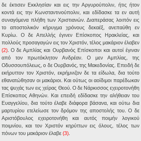
δε έκτισεν Εκκλησίαν και εις την Αργυρούπολιν, ήτις ήτον
κοντά εις την Κωνσταντινούπολιν, και εδίδασκε τα εν αυτή
συναγόμενα πλήθη των Χριστιανών. Διαπεράσας λοιπόν εις
το αποστολικόν κήρυγμα χρόνους δεκαέξ, ανεπαύθη εν
Κυρίω. Ο δε Απελλής έγινεν Επίσκοπος Ηρακλείας, και
πολλούς προσαγαγών εις τον Χριστόν, τέλος μακάριον έλαβεν
(2)
. Ο δε Αμπλίας και Ουρβανός Επίσκοποι και αυτοί έγιναν
από τον πρωτόκλητον Ανδρέαν. Ο μεν Αμπλίας, της
Οδυσσουπόλεως, ο δε Ουρβανός, της Μακεδονίας. Επειδή δε
εκήρυττον τον Χριστόν, εκρήμνιζον δε τα είδωλα, δια τούτο
εθανατώθησαν οι μακάριοι. Και ούτως οι αοίδιμοι παρέδωκαν
τας ψυχάς των εις χείρας Θεού. Ο δε Νάρκισσος εχειροτονήθη
Επίσκοπος Αθηνών. Και επειδή εδίδασκε την αλήθειαν του
Ευαγγελίου, δια τούτο έλαβε διάφορα βάσανα, και ούτω δια
μαρτυρίου ετελείωσε τον δρόμον της αποστολής του. Ο δε
Αριστόβουλος εχειροτονήθη και αυτός ποιμήν λογικού
ποιμνίου, και τον Χριστόν κηρύττων εις όλους, τέλος των
πόνων του μακάριον έλαβε
(3)
.