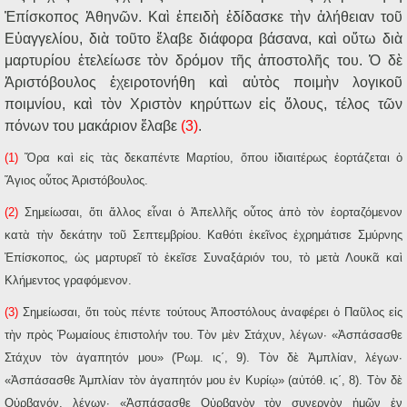
Ἐπίσκοπος Ἀθηνῶν. Καὶ ἐπειδὴ ἐδίδασκε τὴν ἀλήθειαν τοῦ
Εὐαγγελίου, διὰ τοῦτο ἔλαβε διάφορα βάσανα, καὶ οὕτω διὰ
μαρτυρίου ἐτελείωσε τὸν δρόμον τῆς ἀποστολῆς του. Ὁ δὲ
Ἀριστόβουλος ἐχειροτονήθη καὶ αὐτὸς ποιμὴν λογικοῦ
ποιμνίου, καὶ τὸν Χριστὸν κηρύττων εἰς ὅλους, τέλος τῶν
πόνων του μακάριον ἔλαβε
(3)
.
(1)
Ὅρα καὶ εἰς τὰς δεκαπέντε Μαρτίου, ὅπου ἰδιαιτέρως ἑορτάζεται ὁ
Ἅγιος οὗτος Ἀριστόβουλος.
(2)
Σημείωσαι, ὅτι ἄλλος εἶναι ὁ Ἀπελλῆς οὗτος ἀπὸ τὸν ἑορταζόμενον
κατὰ τὴν δεκάτην τοῦ Σεπτεμβρίου. Καθότι ἐκεῖνος ἐχρημάτισε Σμύρνης
Ἐπίσκοπος, ὡς μαρτυρεῖ τὸ ἐκεῖσε Συναξάριόν του, τὸ μετὰ Λουκᾶ καὶ
Κλήμεντος γραφόμενον.
(3)
Σημείωσαι, ὅτι τοὺς πέντε τούτους Ἀποστόλους ἀναφέρει ὁ Παῦλος εἰς
τὴν πρὸς Ῥωμαίους ἐπιστολήν του. Τὸν μὲν Στάχυν, λέγων· «Ἀσπάσασθε
Στάχυν τὸν ἀγαπητόν μου» (Ῥωμ. ις΄, 9). Τὸν δὲ Ἀμπλίαν, λέγων·
«Ἀσπάσασθε Ἀμπλίαν τὸν ἀγαπητόν μου ἐν Κυρίῳ» (αὐτόθ. ις΄, 8). Τὸν δὲ
Οὐρβανόν, λέγων· «Ἀσπάσασθε Οὐρβανὸν τὸν συνεργὸν ἡμῶν ἐν