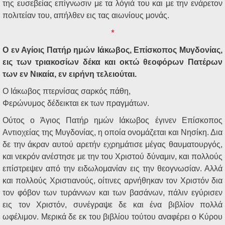
της ευσεβείας επίγνωσιν με τα λόγιά του και με την ενάρετον
πολιτείαν του, απήλθεν εις τας αιωνίους μονάς.
*
Ο εν Αγίοις Πατήρ ημών Ιάκωβος, Επίσκοπος Μυγδονίας,
εις των τριακοσίων δέκα και οκτώ θεοφόρων Πατέρων
των εν Νικαία, εν ειρήνη τελειούται.
Ο Ιάκωβος πτερνίσας σαρκός πάθη,
Φερώνυμος δέδεικται εκ των πραγμάτων.
Ούτος ο Άγιος Πατήρ ημών Ιάκωβος έγινεν Επίσκοπος
Αντιοχείας της Μυγδονίας, η οποία ονομάζεται και Νησίκη. Δια
δε την άκραν αυτού αρετήν εχρημάτισε μέγας θαυματουργός,
και νεκρόν ανέστησε με την του Χριστού δύναμιν, και πολλούς
επίστρεψεν από την ειδωλομανίαν εις την θεογνωσίαν. Αλλά
και πολλούς Χριστιανούς, οίτινες αρνήθηκαν τον Χριστόν δια
τον φόβον των τυράννων και των βασάνων, πάλιν εγύρισεν
εις τον Χριστόν, συνέγραψε δε και ένα βιβλίον πολλά
ωφέλιμον. Μερικά δε εκ του βιβλίου τούτου αναφέρει ο Κύρου