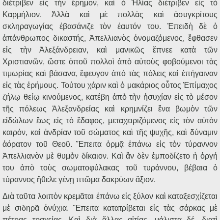
διέτριβεν εἰς τὴν ἔρημον, καὶ ὁ Ἠλίας διέτριβεν εἰς τὸ
Καρμήλιον. Ἀλλὰ καὶ μὲ πολλὰς καὶ ἀσυγκρίτους
σκληραγωγίας ἐβασάνιζε τὸν ἑαυτόν του. Ἐπειδὴ δὲ ὁ
ἀπάνθρωπος δικαστής, Ἀπελλιανὸς ὀνομαζόμενος, ἔφθασεν
εἰς τὴν Ἀλεξάνδρειαν, καὶ μανικῶς ἔπνεε κατὰ τῶν
Χριστιανῶν, ὥστε ὁποῦ πολλοὶ ἀπὸ αὐτοὺς φοβούμενοι τὰς
τιμωρίας καὶ βάσανα, ἔφευγον ἀπὸ τὰς πόλεις καὶ ἐπήγαιναν
εἰς τὰς ἐρήμους. Τούτου χάριν καὶ ὁ μακάριος οὗτος Ἐπίμαχος
ζήλῳ θείῳ κινούμενος, κατέβη ἀπὸ τὴν ἡσυχίαν εἰς τὸ μέσον
τῆς πόλεως Ἀλεξανδρείας καὶ κρημνίζει ἕνα βωμὸν τῶν
εἰδώλων ἕως εἰς τὸ ἔδαφος, μεταχειριζόμενος εἰς τὸν αὐτὸν
καιρόν, καὶ ἀνδρίαν τοῦ σώματος καὶ τῆς ψυχῆς, καὶ δύναμιν
ἀόρατον τοῦ Θεοῦ. Ἔπειτα ὁρμᾷ ἐπάνω εἰς τὸν τύραννον
Ἀπελλιανὸν μὲ θυμὸν δίκαιον. Καὶ ἂν δὲν ἐμποδίζετο ἡ ὀργή
του ἀπὸ τοὺς σωματοφύλακας τοῦ τυράννου, βέβαια ὁ
τύραννος ἤθελε γένῃ πτῶμα δακρύων ἄξιον.
Διὰ ταῦτα λοιπὸν κρεμᾶται ἐπάνω εἰς ξύλον καὶ καταξεσχίζεται
μὲ σιδηρᾶ ὀνύχια. Ἔπειτα κατατρίβεται εἰς τὰς σάρκας μὲ
πέτρας τραχείας. Καὶ διὰ ἄλλας αἰτίας, μάλιστα δέ, διατὶ