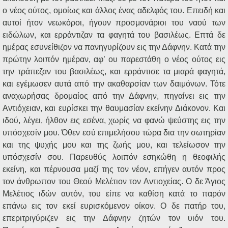
ο νέος ούτος, ομοίως και άλλος ένας αδελφός του. Επειδή και
αυτοί ήτον νεωκόροι, ήγουν προσμονάριοι του ναού των
ειδώλων, και ερράντιζαν τα φαγητά του βασιλέως. Επτά δε
ημέρας εσυνείθιζον να πανηγυρίζουν εις την Δάφνην. Κατά την
πρώτην λοιπόν ημέραν, αφ’ ου παρεστάθη ο νέος ούτος εις
την τράπεζαν του βασιλέως, και ερράντισε τα μιαρά φαγητά,
και εγέμωσεν αυτά από την ακαθαρσίαν των δαιμόνων. Τότε
αναχωρήσας δρομαίος από την Δάφνην, πηγαίνει εις την
Αντιόχειαν, και ευρίσκει την θαυμασίαν εκείνην Διάκονον. Και
ιδού, λέγει, ήλθον εις εσένα, χωρίς να φανώ ψεύστης εις την
υπόσχεσίν μου. Όθεν εσύ επιμελήσου τώρα δια την σωτηρίαν
και της ψυχής μου και της ζωής μου, και τελείωσον την
υπόσχεσίν σου. Παρευθύς λοιπόν εσηκώθη η θεοφιλής
εκείνη, και πέρνουσα μαζί της τον νέον, επήγεν αυτόν προς
τον άνθρωπον του Θεού Μελέτιον τον Αντιοχείας. Ο δε Άγιος
Μελέτιος ιδών αυτόν, του είπε να καθίση κατά το παρόν
επάνω εις τον εκεί ευρισκόμενον οίκον. Ο δε πατήρ του,
επεριτριγύριζεν εις την Δάφνην ζητών τον υιόν του.