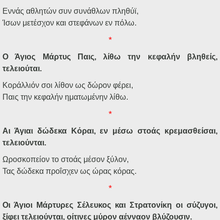
Εννάς αθλητών συν συνάθλων πληθύϊ,
Ίσων μετέσχον και στεφάνων εν πόλω.
*
Ο Άγιος Μάρτυς Παις, λίθω την κεφαλήν βληθείς,
τελειούται.
Κοράλλιόν σοι λίθον ως δώρον φέρει,
Παις την κεφαλήν ηματωμένην λίθω.
*
Αι Άγιαι δώδεκα Κόραι, εν μέσω στοάς κρεμασθείσαι,
τελειούνται.
Ωροσκοπείον το στοάς μέσον ξύλον,
Τας δώδεκα προΐσχεν ως ώρας κόρας.
*
Οι Άγιοι Μάρτυρες Σέλευκος και Στρατονίκη οι σύζυγοι,
ξίφει τελειούνται, οίτινες μύρον αένναον βλύζουσιν.