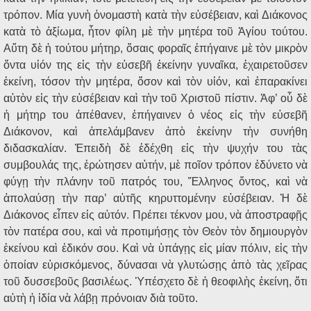
τρόπον. Μία γυνὴ ὀνομαστὴ κατὰ τὴν εὐσέβειαν, καὶ Διάκονος
κατὰ τὸ ἀξίωμα, ἦτον φίλη μὲ τὴν μητέρα τοῦ Ἁγίου τούτου.
Αὕτη δὲ ἡ τούτου μήτηρ, ὅσαις φοραῖς ἐπήγαινε μὲ τὸν μικρὸν
ὄντα υἱόν της εἰς τὴν εὐσεβῆ ἐκείνην γυναῖκα, ἐχαιρετοῦσεν
ἐκείνη, τόσον τὴν μητέρα, ὅσον καὶ τὸν υἱόν, καὶ ἐπαρακίνει
αὐτὸν εἰς τὴν εὐσέβειαν καὶ τὴν τοῦ Χριστοῦ πίστιν. Ἀφ’ οὗ δὲ
ἡ μήτηρ του ἀπέθανεν, ἐπήγαινεν ὁ νέος εἰς τὴν εὐσεβῆ
Διάκονον, καὶ ἀπελάμβανεν ἀπὸ ἐκείνην τὴν συνήθη
διδασκαλίαν. Ἐπειδὴ δὲ ἐδέχθη εἰς τὴν ψυχήν του τὰς
συμβουλάς της, ἐρώτησεν αὐτήν, μὲ ποῖον τρόπον ἐδύνετο νὰ
φύγῃ τὴν πλάνην τοῦ πατρός του, Ἕλληνος ὄντος, καὶ νὰ
ἀπολαύσῃ τὴν παρ’ αὐτῆς κηρυττομένην εὐσέβειαν. Ἡ δὲ
Διάκονος εἶπεν εἰς αὐτόν. Πρέπει τέκνον μου, νὰ ἀποστραφῇς
τὸν πατέρα σου, καὶ νὰ προτιμήσῃς τὸν Θεὸν τὸν δημιουργὸν
ἐκείνου καὶ ἐδικόν σου. Καὶ νὰ ὑπάγῃς εἰς μίαν πόλιν, εἰς τὴν
ὁποίαν εὑρισκόμενος, δύνασαι νὰ γλυτώσῃς ἀπὸ τὰς χεῖρας
τοῦ δυσσεβοῦς βασιλέως. Ὑπέσχετο δὲ ἡ θεοφιλὴς ἐκείνη, ὅτι
αὐτὴ ἡ ἰδία νὰ λάβῃ πρόνοιαν διὰ τοῦτο.