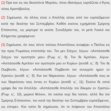
(1)
Όρα και εις τας δεκαπέντε Μαρτίου, όπου ιδιαιτέρως εορτάζεται ο Άγιος
ούτος Αριστόβουλος.
(2)
Σημείωσαι, ότι άλλος είναι ο Απελλής ούτος από τον εορταζόμενον
κατά την δεκάτην του Σεπτεμβρίου. Καθότι εκείνος εχρημάτισε Σμύρνης
Επίσκοπος, ως μαρτυρεί το εκείσε Συναξάριόν του, το μετά Λουκά και
Κλήμεντος γραφόμενον.
(3)
Σημείωσαι, ότι τους πέντε τούτους Αποστόλους αναφέρει ο Παύλος εις
την προς Ρωμαίους επιστολήν του. Τον μεν Στάχυν, λέγων· «Ασπάσασθε
Στάχυν τον αγαπητόν μου» (Ρωμ. ις’, 9). Τον δε Αμπλίαν, λέγων·
«Ασπάσασθε Αμπλίαν τον αγαπητόν μου εν Κυρίω» (αυτόθ. ις’, 8). Τον δε
Ουρβανόν, λέγων· «Ασπάσασθε Ουρβανόν τον συνεργόν ημών εν
Χριστώ» (αυτόθ. ις’, 9). Και τον Νάρκισσον, λέγων· «Ασπάσασθε τους εκ
των Ναρκίσσου τους όντας εν Κυρίω» (αυτόθ. ις’, 11). Εκείνο δε οπού
γράφει δια τον Απελλήν· «Ασπάσασθε Απελλήν τον δόκιμον εν Χριστώ»
(Ρωμ. ις’, 10), μερικοί θέλουν, ότι νοείται ουχί δια τούτον, αλλά δια τον
Σμύρνης Επίσκοπον, τον κατά την δεκάτην του Σεπτεμβρίου εορταζόμενον,
ως είπομεν. Και τούτο δε σημείωσαι, ότι το λείψανον του Αποστόλου