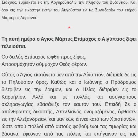
Στάχυος, ευρίσκετο εις την Αργυρούπολιν την πλησίον του Βυζαντίου. Και
όρα εις την εικοστήν έκτην του Αυγούστου εν τω Συναξαρίω του ετέρου
Μάρτυρος Αδριανού.
*
Τη αυτή ημέρα ο Άγιος Μάρτυς Επίμαχος ο Αιγύπτιος ξίφει
τελειούται.
Ου δειλός Επίμαχος ώφθη προς ξίφος,
Απροσμάχητον σύμμαχον Θεός φέρων.
Ούτος ο Άγιος εκατάγετο μεν από την Αίγυπτον, διέτριβε δε εις
το Πηλούσιον όρος. Καθώς και ο Ιωάννης ο Πρόδρομος
διέτριβεν εις την έρημον, και ο Ηλίας διέτριβεν εις το
Καρμήλιον. Αλλά και με πολλάς και ασυγκρίτους
σκληραγωγίας εβασάνιζε τον εαυτόν του. Επειδή δε ο
απάνθρωπος δικαστής, Απελλιανός ονομαζόμενος, έφθασεν
εις την Αλεξάνδρειαν, και μανικώς έπνεε κατά των Χριστιανών,
ώστε οπού πολλοί από αυτούς φοβούμενοι τας τιμωρίας και
βάσανα, έφευγον από τας πόλεις και επήγαιναν εις τας