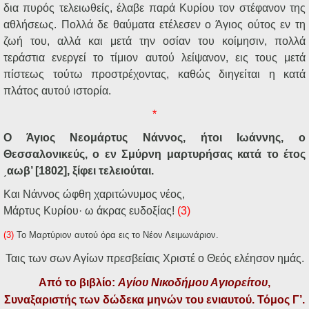
δια πυρός τελειωθείς, έλαβε παρά Κυρίου τον στέφανον της
αθλήσεως. Πολλά δε θαύματα ετέλεσεν ο Άγιος ούτος εν τη
ζωή του, αλλά και μετά την οσίαν του κοίμησιν, πολλά
τεράστια ενεργεί το τίμιον αυτού λείψανον, εις τους μετά
πίστεως τούτω προστρέχοντας, καθώς διηγείται η κατά
πλάτος αυτού ιστορία.
*
Ο Άγιος Νεομάρτυς Νάννος, ήτοι Ιωάννης, ο
Θεσσαλονικεύς, ο εν Σμύρνη μαρτυρήσας κατά το έτος
͵αωβ’ [1802], ξίφει τελειούται.
Και Νάννος ώφθη χαριτώνυμος νέος,
Μάρτυς Κυρίου· ω άκρας ευδοξίας!
(3)
(3)
Το Μαρτύριον αυτού όρα εις το Νέον Λειμωνάριον.
Ταις των σων Αγίων πρεσβείαις Χριστέ ο Θεός ελέησον ημάς.
Από το βιβλίο:
Αγίου Νικοδήμου Αγιορείτου
,
Συναξαριστής των δώδεκα μηνών του ενιαυτού. Τόμος Γ’.