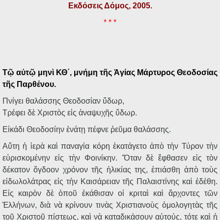
Εκδόσεις Δόμος, 2005.
* * *
Τῷ αὐτῷ μηνὶ ΚΘ΄, μνήμη τῆς Ἁγίας Μάρτυρος Θεοδοσίας
τῆς Παρθένου.
Πνίγει θαλάσσης Θεοδοσίαν ὕδωρ,
Τρέφει δὲ Χριστὸς εἰς ἀναψυχῆς ὕδωρ.
Εἰκάδι Θεοδοσίην ἐνάτῃ πέφνε ῥεῦμα θαλάσσης.
Αὕτη ἡ ἱερὰ καὶ παναγία κόρη ἐκατάγετο ἀπὸ τὴν Τύρον τὴν
εὑρισκομένην εἰς τὴν Φοινίκην. Ὅταν δὲ ἔφθασεν εἰς τὸν
δέκατον ὄγδοον χρόνον τῆς ἡλικίας της, ἐπιάσθη ἀπὸ τοὺς
εἰδωλολάτρας εἰς τὴν Καισάρειαν τῆς Παλαιστίνης καὶ ἐδέθη.
Εἰς καιρὸν δὲ ὁποῦ ἐκάθισαν οἱ κριταὶ καὶ ἄρχοντες τῶν
Ἑλλήνων, διὰ νὰ κρίνουν τινὰς Χριστιανοὺς ὁμολογητὰς τῆς
τοῦ Χριστοῦ πίστεως, καὶ νὰ καταδικάσουν αὐτούς, τότε καὶ ἡ