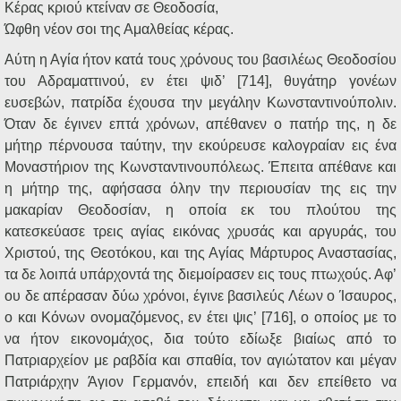
Κέρας κριού κτείναν σε Θεοδοσία,
Ώφθη νέον σοι της Αμαλθείας κέρας.
Αύτη η Αγία ήτον κατά τους χρόνους του βασιλέως Θεοδοσίου
του Αδραματτινού, εν έτει ψιδ’ [714], θυγάτηρ γονέων
ευσεβών, πατρίδα έχουσα την μεγάλην Κωνσταντινούπολιν.
Όταν δε έγινεν επτά χρόνων, απέθανεν ο πατήρ της, η δε
μήτηρ πέρνουσα ταύτην, την εκούρευσε καλογραίαν εις ένα
Μοναστήριον της Κωνσταντινουπόλεως. Έπειτα απέθανε και
η μήτηρ της, αφήσασα όλην την περιουσίαν της εις την
μακαρίαν Θεοδοσίαν, η οποία εκ του πλούτου της
κατεσκεύασε τρεις αγίας εικόνας χρυσάς και αργυράς, του
Χριστού, της Θεοτόκου, και της Αγίας Μάρτυρος Αναστασίας,
τα δε λοιπά υπάρχοντά της διεμοίρασεν εις τους πτωχούς. Αφ’
ου δε απέρασαν δύω χρόνοι, έγινε βασιλεύς Λέων ο Ίσαυρος,
ο και Κόνων ονομαζόμενος, εν έτει ψις’ [716], ο οποίος με το
να ήτον εικονομάχος, δια τούτο εδίωξε βιαίως από το
Πατριαρχείον με ραβδία και σπαθία, τον αγιώτατον και μέγαν
Πατριάρχην Άγιον Γερμανόν, επειδή και δεν επείθετο να