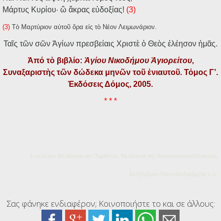
Μάρτυς Κυρίου· ὢ ἄκρας εὐδοξίας!
(3)
(3)
Τὸ Μαρτύριον αὐτοῦ ὅρα εἰς τὸ Νέον Λειμωνάριον.
Ταῖς τῶν σῶν Ἁγίων πρεσβείαις Χριστὲ ὁ Θεὸς ἐλέησον ἡμᾶς.
Ἀπό τὸ βιβλίο:
Ἁγίου Νικοδήμου Ἁγιορείτου
,
Συναξαριστὴς τῶν δώδεκα μηνῶν τοῦ ἐνιαυτοῦ. Τόμος Γ’.
Ἐκδόσεις Δόμος, 2005.
* * *
Των Αγίων Θεοδοσίας της Παρθένου, Θεοδοσίας της Κωνσταντινουπολιτίσσης,
Αλεξάνδρου Πάπα Αλεξανδρείας κ.ά.
Σας φάνηκε ενδιαφέρον; Κοινοποιήστε το και σε άλλους: