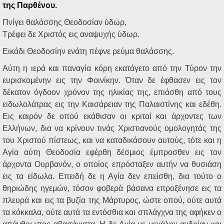
Ηχητικά
της Παρθένου.
Πνίγει θαλάσσης Θεοδοσίαν ύδωρ,
Τρέφει δε Χριστός εις αναψυχής ύδωρ.
Εικάδι Θεοδοσίην ενάτη πέφνε ρεύμα θαλάσσης.
Αύτη η ιερά και παναγία κόρη εκατάγετο από την Τύρον την
ευρισκομένην εις την Φοινίκην. Όταν δε έφθασεν εις τον
δέκατον όγδοον χρόνον της ηλικίας της, επιάσθη από τους
ειδωλολάτρας εις την Καισάρειαν της Παλαιστίνης και εδέθη.
Εις καιρόν δε οπού εκάθισαν οι κριταί και άρχοντες των
Ελλήνων, δια να κρίνουν τινάς Χριστιανούς ομολογητάς της
του Χριστού πίστεως, και να καταδικάσουν αυτούς, τότε και η
Αγία αύτη Θεοδοσία εφέρθη δέσμιος έμπροσθεν εις τον
άρχοντα Ουρβανόν, ο οποίος επρόσταξεν αυτήν να θυσιάση
εις τα είδωλα. Επειδή δε η Αγία δεν επείσθη, δια τούτο ο
θηριώδης ηγεμών, τόσον φοβερά βάσανα επροξένησε εις τα
πλευρά και εις τα βυζία της Μάρτυρος, ώστε οπού, ούτε αυτά
τα κόκκαλα, ούτε αυτά τα εντόσθια και σπλάγχνα της αφήκεν ο