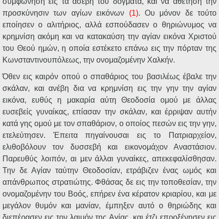
συμφωνήση εις τα ασεβή του δόγματα, και να αθετήση την
προσκύνησιν των αγίων εικόνων
(1)
. Ου μόνον δε τούτο
εποίησεν ο αλιτήριος, αλλά εσπούδασεν ο θηριώνυμος να
κρημνίση ακόμη και να κατακαύση την αγίαν εικόνα Χριστού
του Θεού ημών, η οποία εστέκετο επάνω εις την πόρταν της
Κωνσταντινουπόλεως, την ονομαζομένην Χαλκήν.
Όθεν εις καιρόν οπού ο σπαθάριος του βασιλέως έβαλε την
σκάλαν, και ανέβη δια να κρημνίση εις την γην την αγίαν
εικόνα, ευθύς η μακαρία αύτη Θεοδοσία ομού με άλλας
ευσεβείς γυναίκας, επίασαν την σκάλαν, και έρριψαν αυτήν
κατά γης ομού με τον σπαθάριον, ο οποίος πεσών εις την γην,
ετελεύτησεν. Έπειτα πηγαίνουσαι εις το Πατριαρχείον,
ελιθοβόλουν τον δυσσεβή και εικονομάχον Αναστάσιον.
Παρευθύς λοιπόν, αι μεν άλλαι γυναίκες, απεκεφαλίσθησαν.
Την δε Αγίαν ταύτην Θεοδοσίαν, ετράβιζεν ένας ωμός και
απάνθρωπος στρατιώτης. Φθάσας δε εις την τοποθεσίαν, την
ονομαζομένην του Βοός, επήρεν ένα κέρατον κριαρίου, και με
μεγάλον θυμόν και μανίαν, έμπηξεν αυτό ο θηριώδης και
διεπέρασεν εις τον λαιμόν της Αγίας, και έτζι επροξένησεν εις