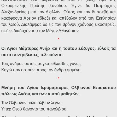
Οικουμενικής Πρώτης Συνόδου. Έγινε δε Πατριάρχης
Αλεξανδρείας μετά τον Αχιλλάν. Ούτος και τον δυσσεβή και
κακόφρονα Άρειον εδίωξε και απέβαλεν από την Εκκλησίαν
του Θεού. Διαλάμψας δε εις τον θρόνον χρόνους εικοσιτρείς,
αφήκε διάδοχόν του τον Μέγαν Αθανάσιον.
*
Οι Άγιοι Μάρτυρες Ανήρ και η τούτου Σύζυγος, ξύλοις τα
οστά συντριβέντες, τελειούνται.
Τοις ανδρός οστοίς συγκατεθλάσθης γύναι,
Καγώ σον οστούν, προς τον άνδρα φαμένη.
*
Μνήμη του Αγίου Ιερομάρτυρος Ολβιανού Επισκόπου
πόλεως Ανέου, και των αυτού μαθητών.
Τον Ολβιανόν μάλα όλβιον λέγω,
Υπέρ Θεού θανόντα του πανολβίου.