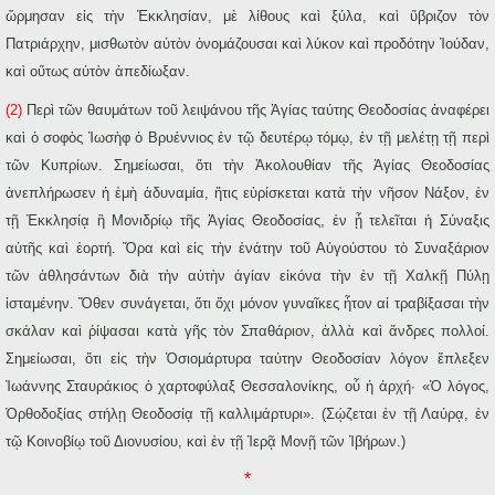
ὥρμησαν εἰς τὴν Ἐκκλησίαν, μὲ λίθους καὶ ξύλα, καὶ ὕβριζον τὸν
Πατριάρχην, μισθωτὸν αὐτὸν ὀνομάζουσαι καὶ λύκον καὶ προδότην Ἰούδαν,
καὶ οὕτως αὐτὸν ἀπεδίωξαν.
(2)
Περὶ τῶν θαυμάτων τοῦ λειψάνου τῆς Ἁγίας ταύτης Θεοδοσίας ἀναφέρει
καὶ ὁ σοφὸς Ἰωσὴφ ὁ Βρυέννιος ἐν τῷ δευτέρῳ τόμῳ, ἐν τῇ μελέτῃ τῇ περὶ
τῶν Κυπρίων. Σημείωσαι, ὅτι τὴν Ἀκολουθίαν τῆς Ἁγίας Θεοδοσίας
ἀνεπλήρωσεν ἡ ἐμὴ ἀδυναμία, ἥτις εὑρίσκεται κατὰ τὴν νῆσον Νάξον, ἐν
τῇ Ἐκκλησίᾳ ἢ Μονιδρίῳ τῆς Ἁγίας Θεοδοσίας, ἐν ᾗ τελεῖται ἡ Σύναξις
αὐτῆς καὶ ἑορτή. Ὅρα καὶ εἰς τὴν ἐνάτην τοῦ Αὐγούστου τὸ Συναξάριον
τῶν ἀθλησάντων διὰ τὴν αὐτὴν ἁγίαν εἰκόνα τὴν ἐν τῇ Χαλκῇ Πύλῃ
ἱσταμένην. Ὅθεν συνάγεται, ὅτι ὄχι μόνον γυναῖκες ἦτον αἱ τραβίξασαι τὴν
σκάλαν καὶ ῥίψασαι κατὰ γῆς τὸν Σπαθάριον, ἀλλὰ καὶ ἄνδρες πολλοί.
Σημείωσαι, ὅτι εἰς τὴν Ὁσιομάρτυρα ταύτην Θεοδοσίαν λόγον ἔπλεξεν
Ἰωάννης Σταυράκιος ὁ χαρτοφύλαξ Θεσσαλονίκης, οὗ ἡ ἀρχή· «Ὁ λόγος,
Ὀρθοδοξίας στήλῃ Θεοδοσίᾳ τῇ καλλιμάρτυρι». (Σῴζεται ἐν τῇ Λαύρᾳ, ἐν
τῷ Κοινοβίῳ τοῦ Διονυσίου, καὶ ἐν τῇ Ἱερᾷ Μονῇ τῶν Ἰβήρων.)
*