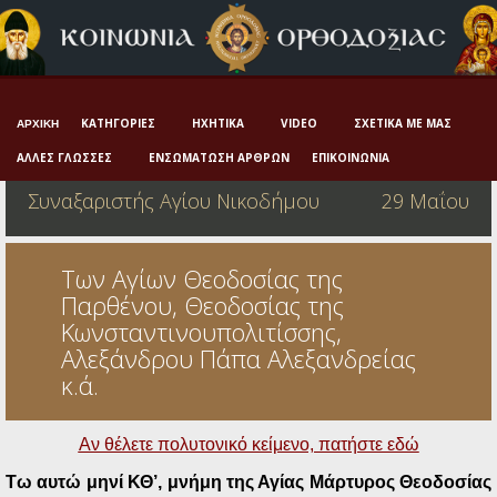
Αρχική
Πνευματική ζωή
Μαρτυρία και διδαχή
ΚΑΤΗΓΟΡΊΕΣ
ΗΧΗΤΙΚΆ
VIDEO
ΣΧΕΤΙΚΆ ΜΕ ΜΑΣ
ΑΡΧΙΚΉ
Λατρεία και προσευχή
ΆΛΛΕΣ ΓΛΏΣΣΕΣ
ΕΝΣΩΜΆΤΩΣΗ ΆΡΘΡΩΝ
ΕΠΙΚΟΙΝΩΝΊΑ
Συναξαριστής Αγίου Νικοδήμου
29 Μαΐου
Πατερικό ανθολόγιο
Αγιολόγιο – Εορτολόγιο
Των Αγίων Θεοδοσίας της
Γέροντες
Παρθένου, Θεοδοσίας της
Κωνσταντινουπολιτίσσης,
Η πίστη στην εποχή μας
Αλεξάνδρου Πάπα Αλεξανδρείας
Ορθόδοξη οικογένεια
κ.ά.
Ορθόδοξο προσκυνητάριο
Αν θέλετε πολυτονικό κείμενο, πατήστε εδώ
Σκέψεις-προβληματισμοί
Τω αυτώ μηνί ΚΘ’,
μνήμ
η
της Αγίας Μάρτυρος Θεοδοσίας