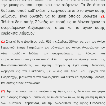
την μακαρίαν του μαρτυρίου τον στέφανον. Τα δε άπειρα
θαύματα, οπού καθ’ εκάστην ενεργούνται από το άγιον αυτής
λείψανον, είναι δυνατόν να τα μάθη όποιος βούλεται
(2)
.
Τελείται δε η αυτής Σύναξις και εορτή εις το Μοναστήριον το
ονομαζόμενον Δεξιοκράτους, όπου και το άγιον αυτής
ευρίσκεται λείψανον.
(1)
Σημειοί δε ο Δοσίθεος, σελ. 626 της Δωδεκαβίβλου, ότι αντί του Αγίου
Γερμανού, έκαμε Πατριάρχην τον σύγγελον του Αγίου, Αναστάσιον τον
νέον προδότην Ιούδαν, τον συμφωνήσαντα τω Κόνωνι, και
επιβουλεύσαντα τω γέροντι αυτού. Αλλ’ αι σεμναί και τίμιαι γυναίκες της
Κωνσταντινουπόλεως, ων πρώτη υπήρχεν η Αγία αύτη Θεοδοσία,
ώρμησαν εις την Εκκλησίαν, με λίθους και ξύλα, και ύβριζον τον
Πατριάρχην, μισθωτόν αυτόν ονομάζουσαι και λύκον και προδότην Ιούδαν,
και ούτως αυτόν απεδίωξαν.
(2)
Περί των θαυμάτων του λειψάνου της Αγίας ταύτης Θεοδοσίας αναφέρει
και ο σοφός Ιωσήφ ο Βρυέννιος εν τω δευτέρω τόμω, εν τη μελέτη τη περί
των Κυπρίων. Σημείωσαι, ότι την Ακολουθίαν της Αγίας Θεοδοσίας