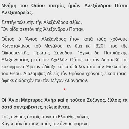
Μνήμη τοῦ Ὁσίου πατρὸς ἡμῶν Ἀλεξάνδρου Πάπα
Ἀλεξανδρείας.
Σεπτὴν τελευτὴν τὴν Ἀλεξάνδρου σέβω,
Ὃν οἶδα σεπτὸν τῆς Ἀλεξάνδρου Πάπαν.
Οὗτος ὁ Ἅγιος Ἀλέξανδρος ἦτον κατὰ τοὺς χρόνους
Κωνσταντίνου τοῦ Μεγάλου, ἐν ἔτει τκ΄ [320], πρὸ τῆς
Οἰκουμενικῆς Πρώτης Συνόδου. Ἔγινε δὲ Πατριάρχης
Ἀλεξανδρείας μετὰ τὸν Ἀχιλλᾶν. Οὗτος καὶ τὸν δυσσεβῆ καὶ
κακόφρονα Ἄρειον ἐδίωξε καὶ ἀπέβαλεν ἀπὸ τὴν Ἐκκλησίαν
τοῦ Θεοῦ. Διαλάμψας δὲ εἰς τὸν θρόνον χρόνους εἰκοσιτρεῖς,
ἀφῆκε διάδοχόν του τὸν Μέγαν Ἀθανάσιον.
*
Οἱ Ἅγιοι Μάρτυρες Ἀνὴρ καὶ ἡ τούτου Σύζυγος, ξύλοις τὰ
ὀστᾶ συντριβέντες, τελειοῦνται.
Τοῖς ἀνδρὸς ὀστοῖς συγκατεθλάσθης γύναι,
Κᾀγὼ σὸν ὀστοῦν, πρὸς τὸν ἄνδρα φαμένη.