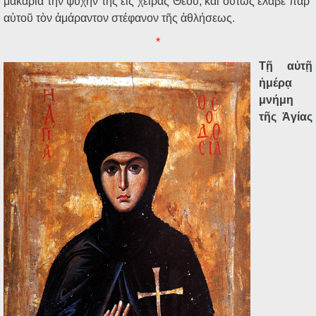
μακαρία τὴν ψυχήν της εἰς χεῖρας Θεοῦ, καὶ οὕτως ἔλαβε παρ’
αὐτοῦ τὸν ἀμάραντον στέφανον τῆς ἀθλήσεως.
*
Τ
ῇ αὐτῇ
ἡμέρᾳ
μνήμη
τῆς Ἁγίας