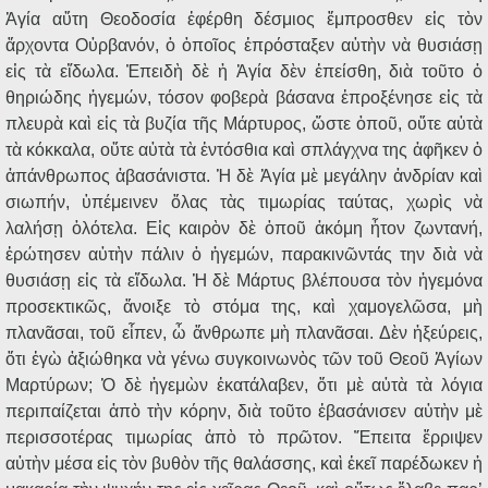
Ἁγία αὕτη Θεοδοσία ἐφέρθη δέσμιος ἔμπροσθεν εἰς τὸν
ἄρχοντα Οὐρβανόν, ὁ ὁποῖος ἐπρόσταξεν αὐτὴν νὰ θυσιάσῃ
εἰς τὰ εἴδωλα. Ἐπειδὴ δὲ ἡ Ἁγία δὲν ἐπείσθη, διὰ τοῦτο ὁ
θηριώδης ἡγεμών, τόσον φοβερὰ βάσανα ἐπροξένησε εἰς τὰ
πλευρὰ καὶ εἰς τὰ βυζία τῆς Μάρτυρος, ὥστε ὁποῦ, οὔτε αὐτὰ
τὰ κόκκαλα, οὔτε αὐτὰ τὰ ἐντόσθια καὶ σπλάγχνα της ἀφῆκεν ὁ
ἀπάνθρωπος ἀβασάνιστα. Ἡ δὲ Ἁγία μὲ μεγάλην ἀνδρίαν καὶ
σιωπήν, ὑπέμεινεν ὅλας τὰς τιμωρίας ταύτας, χωρὶς νὰ
λαλήσῃ ὁλότελα. Εἰς καιρὸν δὲ ὁποῦ ἀκόμη ἦτον ζωντανή,
ἐρώτησεν αὐτὴν πάλιν ὁ ἡγεμών, παρακινῶντάς την διὰ νὰ
θυσιάσῃ εἰς τὰ εἴδωλα. Ἡ δὲ Μάρτυς βλέπουσα τὸν ἡγεμόνα
προσεκτικῶς, ἄνοιξε τὸ στόμα της, καὶ χαμογελῶσα, μὴ
πλανᾶσαι, τοῦ εἶπεν, ὦ ἄνθρωπε μὴ πλανᾶσαι. Δὲν ἠξεύρεις,
ὅτι ἐγὼ ἀξιώθηκα νὰ γένω συγκοινωνὸς τῶν τοῦ Θεοῦ Ἁγίων
Μαρτύρων; Ὁ δὲ ἡγεμὼν ἐκατάλαβεν, ὅτι μὲ αὐτὰ τὰ λόγια
περιπαίζεται ἀπὸ τὴν κόρην, διὰ τοῦτο ἐβασάνισεν αὐτὴν μὲ
περισσοτέρας τιμωρίας ἀπὸ τὸ πρῶτον. Ἔπειτα ἔρριψεν
αὐτὴν μέσα εἰς τὸν βυθὸν τῆς θαλάσσης, καὶ ἐκεῖ παρέδωκεν ἡ