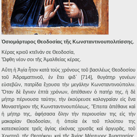
Ὁσιομάρτυρος Θεοδοσίας τῆς Κωνσταντινουπολιτίσσης.
Κέρας κριοῦ κτεῖνάν σε Θεοδοσία,
Ὤφθη νέον σοι τῆς Ἀμαλθείας κέρας.
Αὕτη ἡ Ἁγία ἦτον κατὰ τοὺς χρόνους τοῦ βασιλέως Θεοδοσίου
τοῦ Ἀδραματτινοῦ, ἐν ἔτει ψιδ΄ [714], θυγάτηρ γονέων
εὐσεβῶν, πατρίδα ἔχουσα τὴν μεγάλην Κωνσταντινούπολιν.
Ὅταν δὲ ἔγινεν ἑπτὰ χρόνων, ἀπέθανεν ὁ πατήρ της, ἡ δὲ
μήτηρ πέρνουσα ταύτην, τὴν ἐκούρευσε καλογραίαν εἰς ἕνα
Μοναστήριον τῆς Κωνσταντινουπόλεως. Ἔπειτα ἀπέθανε καὶ
ἡ μήτηρ της, ἀφήσασα ὅλην τὴν περιουσίαν της εἰς τὴν
μακαρίαν Θεοδοσίαν, ἡ ὁποία ἐκ τοῦ πλούτου της
κατεσκεύασε τρεῖς ἁγίας εἰκόνας χρυσᾶς καὶ ἀργυρᾶς, τοῦ
Χριστοῦ, τῆς Θεοτόκου, καὶ τῆς Ἁγίας Μάρτυρος Ἀναστασίας,