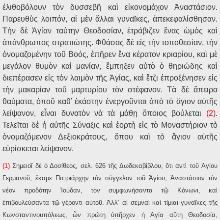
ἐλιθοβόλουν τὸν δυσσεβῆ καὶ εἰκονομάχον Ἀναστάσιον.
Παρευθὺς λοιπόν, αἱ μὲν ἄλλαι γυναῖκες, ἀπεκεφαλίσθησαν.
Τὴν δὲ Ἁγίαν ταύτην Θεοδοσίαν, ἐτράβιζεν ἕνας ὠμὸς καὶ
ἀπάνθρωπος στρατιώτης. Φθάσας δὲ εἰς τὴν τοποθεσίαν, τὴν
ὀνομαζομένην τοῦ Βοός, ἐπῆρεν ἕνα κέρατον κριαρίου, καὶ μὲ
μεγάλον θυμὸν καὶ μανίαν, ἔμπηξεν αὐτὸ ὁ θηριώδης καὶ
διεπέρασεν εἰς τὸν λαιμὸν τῆς Ἁγίας, καὶ ἔτζι ἐπροξένησεν εἰς
τὴν μακαρίαν τοῦ μαρτυρίου τὸν στέφανον. Τὰ δὲ ἄπειρα
θαύματα, ὁποῦ καθ’ ἑκάστην ἐνεργοῦνται ἀπὸ τὸ ἅγιον αὐτῆς
λείψανον, εἶναι δυνατὸν νὰ τὰ μάθῃ ὅποιος βούλεται
(2)
.
Τελεῖται δὲ ἡ αὐτῆς Σύναξις καὶ ἑορτὴ εἰς τὸ Μοναστήριον τὸ
ὀνομαζόμενον Δεξιοκράτους, ὅπου καὶ τὸ ἅγιον αὐτῆς
εὑρίσκεται λείψανον.
(1)
Σημειοῖ δὲ ὁ Δοσίθεος, σελ. 626 τῆς Δωδεκαβίβλου, ὅτι ἀντὶ τοῦ Ἁγίου
Γερμανοῦ, ἔκαμε Πατριάρχην τὸν σύγγελον τοῦ Ἁγίου, Ἀναστάσιον τὸν
νέον προδότην Ἰούδαν, τὸν συμφωνήσαντα τῷ Κόνωνι, καὶ
ἐπιβουλεύσαντα τῷ γέροντι αὐτοῦ. Ἀλλ’ αἱ σεμναὶ καὶ τίμιαι γυναῖκες τῆς
Κωνσταντινουπόλεως, ὧν πρώτη ὑπῆρχεν ἡ Ἁγία αὕτη Θεοδοσία,