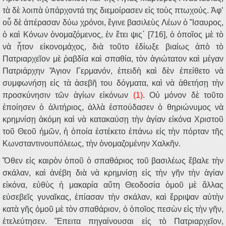
τὰ δὲ λοιπὰ ὑπάρχοντά της διεμοίρασεν εἰς τοὺς πτωχούς. Ἀφ’
οὗ δὲ ἀπέρασαν δύω χρόνοι, ἔγινε βασιλεὺς Λέων ὁ Ἴσαυρος,
ὁ καὶ Κόνων ὀνομαζόμενος, ἐν ἔτει ψις΄ [716], ὁ ὁποῖος μὲ τὸ
νὰ ἦτον εἰκονομάχος, διὰ τοῦτο ἐδίωξε βιαίως ἀπὸ τὸ
Πατριαρχεῖον μὲ ῥαβδία καὶ σπαθία, τὸν ἁγιώτατον καὶ μέγαν
Πατριάρχην Ἅγιον Γερμανόν, ἐπειδὴ καὶ δὲν ἐπείθετο νὰ
συμφωνήσῃ εἰς τὰ ἀσεβῆ του δόγματα, καὶ νὰ ἀθετήσῃ τὴν
προσκύνησιν τῶν ἁγίων εἰκόνων
(1)
. Οὐ μόνον δὲ τοῦτο
ἐποίησεν ὁ ἀλιτήριος, ἀλλὰ ἐσπούδασεν ὁ θηριώνυμος νὰ
κρημνίσῃ ἀκόμη καὶ νὰ κατακαύσῃ τὴν ἁγίαν εἰκόνα Χριστοῦ
τοῦ Θεοῦ ἡμῶν, ἡ ὁποία ἐστέκετο ἐπάνω εἰς τὴν πόρταν τῆς
Κωνσταντινουπόλεως, τὴν ὀνομαζομένην Χαλκῆν.
Ὅθεν εἰς καιρὸν ὁποῦ ὁ σπαθάριος τοῦ βασιλέως ἔβαλε τὴν
σκάλαν, καὶ ἀνέβη διὰ νὰ κρημνίσῃ εἰς τὴν γῆν τὴν ἁγίαν
εἰκόνα, εὐθὺς ἡ μακαρία αὕτη Θεοδοσία ὁμοῦ μὲ ἄλλας
εὐσεβεῖς γυναῖκας, ἐπίασαν τὴν σκάλαν, καὶ ἔρριψαν αὐτὴν
κατὰ γῆς ὁμοῦ μὲ τὸν σπαθάριον, ὁ ὁποῖος πεσὼν εἰς τὴν γῆν,
ἐτελεύτησεν. Ἔπειτα πηγαίνουσαι εἰς τὸ Πατριαρχεῖον,