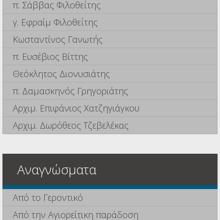
π. Σάββας Φιλοθεΐτης
γ. Εφραίμ Φιλοθεΐτης
Κωσταντίνος Γανωτής
π. Ευσέβιος Βίττης
Θεόκλητος Διονυσιάτης
π. Δαμασκηνός Γρηγοριάτης
Αρχιμ. Επιφάνιος Χατζηγιάγκου
Αρχιμ. Δωρόθεος Τζεβελέκας
Αναγνώσματα
Από το Γεροντικό
Από την Αγιορείτικη παράδοση