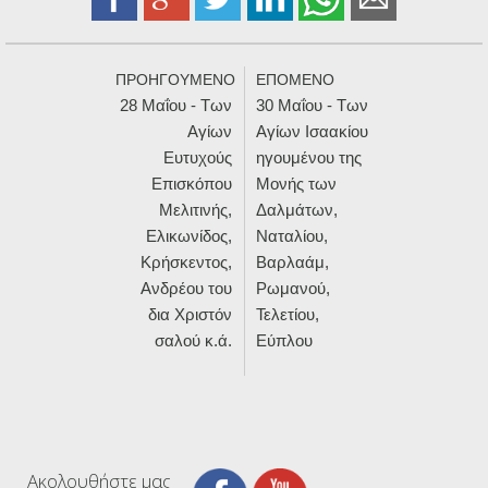
ΠΡΟΗΓΟΥΜΕΝΟ
ΕΠΟΜΕΝΟ
28 Μαΐου - Των
30 Μαΐου - Των
Αγίων
Αγίων Ισαακίου
Ευτυχούς
ηγουμένου της
Επισκόπου
Μονής των
Μελιτινής,
Δαλμάτων,
Ελικωνίδος,
Ναταλίου,
Κρήσκεντος,
Βαρλαάμ,
Ανδρέου του
Ρωμανού,
δια Χριστόν
Τελετίου,
σαλού κ.ά.
Εύπλου
Ακολουθήστε μας