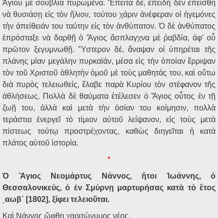
Ἁγίου μὲ σουβλία πυρωμένα. Ἔπειτα δέ, ἐπειδὴ δὲν ἐπείσθη
νὰ θυσιάσῃ εἰς τὸν ἥλιον, τούτου χάριν ἀνέφεραν οἱ ἡγεμόνες
τὴν ἀπείθειάν του ταύτην εἰς τὸν ἀνθύπατον. Ὁ δὲ ἀνθύπατος
ἐπρόσταξε νὰ δαρθῇ ὁ Ἅγιος ἄσπλαγχνα μὲ ῥαβδία, ἀφ’ οὗ
πρῶτον ξεγυμνωθῇ. Ὕστερον δέ, ἄναψαν οἱ ὑπηρέται τῆς
πλάνης μίαν μεγάλην πυρκαϊάν, μέσα εἰς τὴν ὁποίαν ἔρριψαν
τὸν τοῦ Χριστοῦ ἀθλητὴν ὁμοῦ μὲ τοὺς μαθητάς του, καὶ οὕτω
διὰ πυρὸς τελειωθείς, ἔλαβε παρὰ Κυρίου τὸν στέφανον τῆς
ἀθλήσεως. Πολλὰ δὲ θαύματα ἐτέλεσεν ὁ Ἅγιος οὗτος ἐν τῇ
ζωῇ του, ἀλλὰ καὶ μετὰ τὴν ὁσίαν του κοίμησιν, πολλὰ
τεράστια ἐνεργεῖ τὸ τίμιον αὐτοῦ λείψανον, εἰς τοὺς μετὰ
πίστεως τούτῳ προστρέχοντας, καθὼς διηγεῖται ἡ κατὰ
πλάτος αὐτοῦ ἱστορία.
*
Ὁ Ἅγιος Νεομάρτυς Νάννος, ἤτοι Ἰωάννης, ὁ
Θεσσαλονικεύς, ὁ ἐν Σμύρνῃ μαρτυρήσας κατὰ τὸ ἔτος
͵αωβ΄ [1802], ξίφει τελειοῦται.
Καὶ Νάννος ὤφθη χαριτώνυμος νέος,