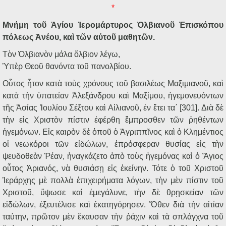
*
Μνήμη τοῦ Ἁγίου Ἱερομάρτυρος Ὀλβιανοῦ Ἐπισκόπου
πόλεως Ἀνέου, καὶ τῶν αὐτοῦ μαθητῶν.
Τὸν Ὀλβιανὸν μάλα ὄλβιον λέγω,
Ὑπὲρ Θεοῦ θανόντα τοῦ πανολβίου.
Οὗτος ἦτον κατὰ τοὺς χρόνους τοῦ βασιλέως Μαξιμιανοῦ, καὶ
κατὰ τὴν ὑπατείαν Ἀλεξάνδρου καὶ Μαξίμου, ἡγεμονευόντων
τῆς Ἀσίας Ἰουλίου Σέξτου καὶ Αἰλιανοῦ, ἐν ἔτει τα΄ [301]. Διὰ δὲ
τὴν εἰς Χριστὸν πίστιν ἐφέρθη ἔμπροσθεν τῶν ῥηθέντων
ἡγεμόνων. Εἰς καιρὸν δὲ ὁποῦ ὁ Ἀγριππῖνος καὶ ὁ Κλημέντιος
οἱ νεωκόροι τῶν εἰδώλων, ἐπρόσφεραν θυσίας εἰς τὴν
ψευδοθεὰν Ῥέαν, ἠναγκάζετο ἀπὸ τοὺς ἡγεμόνας καὶ ὁ Ἅγιος
οὗτος Ἀριανός, νὰ θυσιάσῃ εἰς ἐκείνην. Τότε ὁ τοῦ Χριστοῦ
Ἱεράρχης μὲ πολλὰ ἐπιχειρήματα λόγων, τὴν μὲν πίστιν τοῦ
Χριστοῦ, ὕψωσε καὶ ἐμεγάλυνε, τὴν δὲ θρῃσκείαν τῶν
εἰδώλων, ἐξευτέλισε καὶ ἐκατηγόρησεν. Ὅθεν διὰ τὴν αἰτίαν
ταύτην, πρῶτον μὲν ἔκαυσαν τὴν ῥάχιν καὶ τὰ σπλάγχνα τοῦ