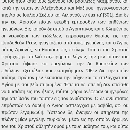
Ούτος ήτον κατά τους χρόνους του βασιλέως Μαξιμιανού, και
κατά την υπατείαν Αλεξάνδρου και Μαξίμου, ηγεμονευόντων
της Ασίας Ιουλίου Σέξτου και Αιλιανού, εν έτει τα’ [301]. Δια δε
την εις Χριστόν πίστιν εφέρθη έμπροσθεν των ρηθέντων
ηγεμόνων. Εις καιρόν δε οπού ο Αγριππίνος και ο Κλημέντιος
οι νεωκόροι των ειδώλων, επρόσφεραν θυσίας εις την
ψευδοθεάν Ρέαν, ηναγκάζετο από τους ηγεμόνας και ο Άγιος
ούτος Αριανός, να θυσιάση εις εκείνην. Τότε ο του Χριστού
Ιεράρχης με πολλά επιχειρήματα λόγων, την μεν πίστιν του
Χριστού, ύψωσε και εμεγάλυνε, την δε θρησκείαν των
ειδώλων, εξευτέλισε και εκατηγόρησεν. Όθεν δια την αιτίαν
ταύτην, πρώτον μεν έκαυσαν την ράχιν και τα σπλάγχνα του
Αγίου με σουβλία πυρωμένα. Έπειτα δε, επειδή δεν επείσθη
να θυσιάση εις τον ήλιον, τούτου χάριν ανέφεραν οι ηγεμόνες
την απείθειάν του ταύτην εις τον ανθύπατον. Ο δε ανθύπατος
επρόσταξε να δαρθή ο Άγιος άσπλαγχνα με ραβδία, αφ’ ου
πρώτον ξεγυμνωθή. Ύστερον δε, άναψαν οι υπηρέται της
πλάνης μίαν μεγάλην πυρκαϊάν, μέσα εις την οποίαν έρριψαν
τον του Χριστού αθλητήν ομού με τους μαθητάς του, και ούτω