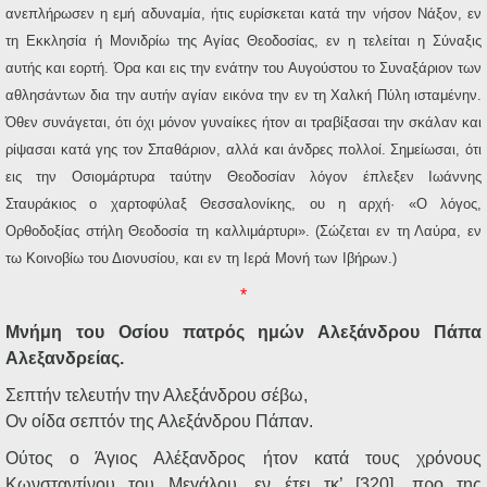
ανεπλήρωσεν η εμή αδυναμία, ήτις ευρίσκεται κατά την νήσον Νάξον, εν
τη Εκκλησία ή Μονιδρίω της Αγίας Θεοδοσίας, εν η τελείται η Σύναξις
αυτής και εορτή. Όρα και εις την ενάτην του Αυγούστου το Συναξάριον των
αθλησάντων δια την αυτήν αγίαν εικόνα την εν τη Χαλκή Πύλη ισταμένην.
Όθεν συνάγεται, ότι όχι μόνον γυναίκες ήτον αι τραβίξασαι την σκάλαν και
ρίψασαι κατά γης τον Σπαθάριον, αλλά και άνδρες πολλοί. Σημείωσαι, ότι
εις την Οσιομάρτυρα ταύτην Θεοδοσίαν λόγον έπλεξεν Ιωάννης
Σταυράκιος ο χαρτοφύλαξ Θεσσαλονίκης, ου η αρχή· «Ο λόγος,
Ορθοδοξίας στήλη Θεοδοσία τη καλλιμάρτυρι». (Σώζεται εν τη Λαύρα, εν
τω Κοινοβίω του Διονυσίου, και εν τη Ιερά Μονή των Ιβήρων.)
*
Μνήμη του Οσίου πατρός ημών Αλεξάνδρου Πάπα
Αλεξανδρείας.
Σεπτήν τελευτήν την Αλεξάνδρου σέβω,
Ον οίδα σεπτόν της Αλεξάνδρου Πάπαν.
Ούτος ο Άγιος Αλέξανδρος ήτον κατά τους χρόνους
Κωνσταντίνου του Μεγάλου, εν έτει τκ’ [320], προ της