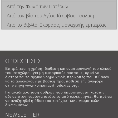
Από την Φωνή των Πατέρων
Από τον βίο του Αγίου Ιάκωβου Τσαλίκη
Από το βιβλίο 'Εκφρασις μοναχικής εμπειρίας
ΟΡΟΙ ΧΡΗΣΗΣ
Επιτρέπεται η χρήση, διάθεση και αναπαραγωγή του υλικού
του ιστοχώρου για μη εμπορικούς σκοπους, αρκεί να
διατηρείται το αρχικό νόημα χωρίς περικοπές που πιθανόν
να το αλλοιώνουν με βασική προϋπόθεση την αναφορά
στην πηγή www.koinoniaorthodoxias.org.
Για αναδημοσίευση άρθρων που δημοσιεύονται κατόπιν
αδείας στον παρόντα ιστότοπο από άλλες πηγές, θα πρέπει
να αναζητηθεί η άδεια του κατόχου των πνευματικών
δικαιωμάτων.
NEWSLETTER