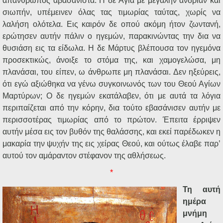
απάνθρωπος αβασάνιστα. Η δε Αγία με μεγάλην ανδρίαν και
σιωπήν, υπέμεινεν όλας τας τιμωρίας ταύτας, χωρίς να
λαλήση ολότελα. Εις καιρόν δε οπού ακόμη ήτον ζωντανή,
ερώτησεν αυτήν πάλιν ο ηγεμών, παρακινώντας την δια να
θυσιάση εις τα είδωλα. Η δε Μάρτυς βλέπουσα τον ηγεμόνα
προσεκτικώς, άνοιξε το στόμα της, και χαμογελώσα, μη
πλανάσαι, του είπεν, ω άνθρωπε μη πλανάσαι. Δεν ηξεύρεις,
ότι εγώ αξιώθηκα να γένω συγκοινωνός των του Θεού Αγίων
Μαρτύρων; Ο δε ηγεμών εκατάλαβεν, ότι με αυτά τα λόγια
περιπαίζεται από την κόρην, δια τούτο εβασάνισεν αυτήν με
περισσοτέρας τιμωρίας από το πρώτον. Έπειτα έρριψεν
αυτήν μέσα εις τον βυθόν της θαλάσσης, και εκεί παρέδωκεν η
μακαρία την ψυχήν της εις χείρας Θεού, και ούτως έλαβε παρ’
αυτού τον αμάραντον στέφανον της αθλήσεως.
*
Τη αυτή
ημέρα
μνήμη