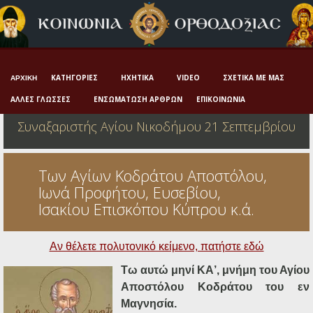
Αρχική
Πνευματική ζωή
Μαρτυρία και διδαχή
ΚΑΤΗΓΟΡΊΕΣ
ΗΧΗΤΙΚΆ
VIDEO
ΣΧΕΤΙΚΆ ΜΕ ΜΑΣ
ΑΡΧΙΚΉ
Λατρεία και προσευχή
ΆΛΛΕΣ ΓΛΏΣΣΕΣ
ΕΝΣΩΜΆΤΩΣΗ ΆΡΘΡΩΝ
ΕΠΙΚΟΙΝΩΝΊΑ
Συναξαριστής Αγίου Νικοδήμου
21 Σεπτεμβρίου
Πατερικό ανθολόγιο
Αγιολόγιο – Εορτολόγιο
Των Αγίων Κοδράτου Αποστόλου,
Γέροντες
Ιωνά Προφήτου, Ευσεβίου,
Ισακίου Επισκόπου Κύπρου κ.ά.
Η πίστη στην εποχή μας
Ορθόδοξη οικογένεια
Αν θέλετε πολυτονικό κείμενο, πατήστε εδώ
Ορθόδοξο προσκυνητάριο
Τω αυτώ μηνί ΚΑ’, μνήμη του Αγίου
Αποστόλου Κοδράτου του εν
Σκέψεις-προβληματισμοί
Μαγνησία.