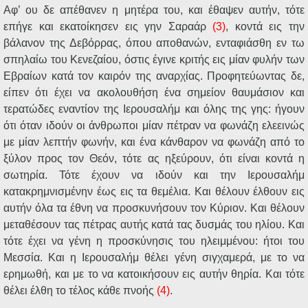
Αφ’ ου δε απέθανεν η μητέρα του, και έθαψεν αυτήν, τότε
επήγε και εκατοίκησεν εις γην Σαραάρ
(3)
, κοντά εις την
βάλανον της Δεβόρρας, όπου αποθανών, ενταφιάσθη εν τω
σπηλαίω του Κενεζαίου, όστις έγινε κριτής εις μίαν φυλήν των
Εβραίων κατά τον καιρόν της αναρχίας. Προφητεύωντας δε,
είπεν ότι έχει να ακολουθήση ένα σημείον θαυμάσιον και
τερατώδες εναντίον της Ιερουσαλήμ και όλης της γης: ήγουν
ότι όταν ιδούν οι άνθρωποι μίαν πέτραν να φωνάζη ελεεινώς
με μίαν λεπτήν φωνήν, και ένα κάνθαρον να φωνάζη από το
ξύλον προς τον Θεόν, τότε ας ηξεύρουν, ότι είναι κοντά η
σωτηρία. Τότε έχουν να ιδούν και την Ιερουσαλήμ
κατακρημνισμένην έως εις τα θεμέλια. Και θέλουν έλθουν εις
αυτήν όλα τα έθνη να προσκυνήσουν τον Κύριον. Και θέλουν
μεταθέσουν τας πέτρας αυτής κατά τας δυσμάς του ηλίου. Και
τότε έχει να γένη η προσκύνησις του ηλειμμένου: ήτοι του
Μεσσία. Και η Ιερουσαλήμ θέλει γένη σιγχαμερά, με το να
ερημωθή, και με το να κατοικήσουν εις αυτήν θηρία. Και τότε
θέλει έλθη το τέλος κάθε πνοής
(4)
.