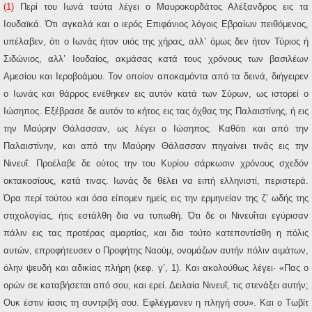
(1)
Περί του Ιωνά ταύτα λέγει ο Μαυροκορδάτος Αλέξανδρος εις τα
Ιουδαϊκά. Ότι αγκαλά και ο ιερός Επιφάνιος λόγοις Εβραίων πειθόμενος,
υπέλαβεν, ότι ο Ιωνάς ήτον υιός της χήρας, αλλ’ όμως δεν ήτον Τύριος ή
Σιδώνιος, αλλ’ Ιουδαίος, ακμάσας κατά τους χρόνους των βασιλέων
Αμεσίου και Ιεροβοάμου. Τον οποίον αποκαμόντα από τα δεινά, διήγειρεν
ο Ιωνάς και θάρρος ενέθηκεν εις αυτόν κατά των Σύρων, ως ιστορεί ο
Ιώσηπος. Εξέβρασε δε αυτόν το κήτος εις τας όχθας της Παλαιστίνης, ή εις
την Μαύρην Θάλασσαν, ως λέγει ο Ιώσηπος. Καθότι και από την
Παλαιστίνην, και από την Μαύρην Θάλασσαν πηγαίνει τινάς εις την
Νινευΐ. Προέλαβε δε ούτος την του Κυρίου σάρκωσιν χρόνους σχεδόν
οκτακοσίους, κατά τινας. Ιωνάς δε θέλει να ειπή ελληνιστί, περιστερά.
Όρα περί τούτου και όσα είπομεν ημείς εις την ερμηνείαν της ζ’ ωδής της
στιχολογίας, ήτις εστάλθη δια να τυπωθή. Ότι δε οι Νινευΐται εγύρισαν
πάλιν εις τας προτέρας αμαρτίας, και δια τούτο κατεποντίσθη η πόλις
αυτών, επροφήτευσεν ο Προφήτης Ναούμ, ονομάζων αυτήν πόλιν αιμάτων,
όλην ψευδή και αδικίας πλήρη (κεφ. γ’, 1). Και ακολούθως λέγει· «Πας ο
ορών σε καταβήσεται από σου, και ερεί. Δειλαία Νινευΐ, τις στενάξει αυτήν;
Ουκ έστιν ίασις τη συντριβή σου. Εφλέγμανεν η πληγή σου». Και ο Τωβίτ