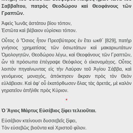
Σαββαΐτου, πατρὸς Θεοδώρου καὶ Θεοφάνους τῶν
Γραπτῶν.
Ἀφεὶς Ἰωνᾶς ἀστάτου βίου τόπον,
Ἑστῶτα καὶ βέβαιον εὑρίσκει τόπον.
Οὗτος ὁ Ὅσιος ἦτον Πρεσβύτερος ἐν ἔτει ωκθ΄ [829], πατὴρ
γνήσιος χρηματίσας τῶν ὁσιωτάτων καὶ μακαριωτάτων
Ὁμολογητῶν, Θεοδώρου λέγω, καὶ Θεοφάνους τῶν Γραπτῶν,
ὧν τὰ πρόσωπα ἐπέγραψε Θεόφιλος ὁ εἰκονομάχος. Οὗτος
λοιπὸν πηγαίνωντας εἰς τὴν Λαύραν τοῦ Ἁγίου Σάββα, καὶ
γενόμενος μοναχός, ἀπόκτησεν ἄκραν πρὸς τὸν Θεὸν
εὐλάβειαν. Καὶ ἀφ’ οὗ ἐκατόρθωσεν ὅλας τὰς ἀρετάς, μὲ καλὸν
γηρατεῖον ἀπῆλθε πρὸς Κύριον.
*
Ὁ Ἅγιος Μάρτυς Εὐσέβιος ξίφει τελειοῦται.
Εὐσέβιον κτείνουσι δυσσεβεῖς ξίφει,
Τὸν εὐσεβῶς βιοῦντα καὶ Χριστοῦ φίλον.