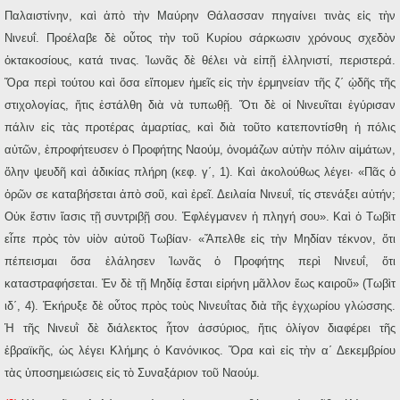
Παλαιστίνην, καὶ ἀπὸ τὴν Μαύρην Θάλασσαν πηγαίνει τινὰς εἰς τὴν
Νινευΐ. Προέλαβε δὲ οὗτος τὴν τοῦ Κυρίου σάρκωσιν χρόνους σχεδὸν
ὀκτακοσίους, κατά τινας. Ἰωνᾶς δὲ θέλει νὰ εἰπῇ ἑλληνιστί, περιστερά.
Ὅρα περὶ τούτου καὶ ὅσα εἴπομεν ἡμεῖς εἰς τὴν ἑρμηνείαν τῆς ζ΄ ᾠδῆς τῆς
στιχολογίας, ἥτις ἐστάλθη διὰ νὰ τυπωθῇ. Ὅτι δὲ οἱ Νινευῖται ἐγύρισαν
πάλιν εἰς τὰς προτέρας ἁμαρτίας, καὶ διὰ τοῦτο κατεποντίσθη ἡ πόλις
αὐτῶν, ἐπροφήτευσεν ὁ Προφήτης Ναούμ, ὀνομάζων αὐτὴν πόλιν αἱμάτων,
ὅλην ψευδῆ καὶ ἀδικίας πλήρη (κεφ. γ΄, 1). Καὶ ἀκολούθως λέγει· «Πᾶς ὁ
ὁρῶν σε καταβήσεται ἀπὸ σοῦ, καὶ ἐρεῖ. Δειλαία Νινευΐ, τίς στενάξει αὐτήν;
Οὐκ ἔστιν ἴασις τῇ συντριβῇ σου. Ἐφλέγμανεν ἡ πληγή σου». Καὶ ὁ Τωβὶτ
εἶπε πρὸς τὸν υἱὸν αὑτοῦ Τωβίαν· «Ἄπελθε εἰς τὴν Μηδίαν τέκνον, ὅτι
πέπεισμαι ὅσα ἐλάλησεν Ἰωνᾶς ὁ Προφήτης περὶ Νινευΐ, ὅτι
καταστραφήσεται. Ἐν δὲ τῇ Μηδίᾳ ἔσται εἰρήνη μᾶλλον ἕως καιροῦ» (Τωβὶτ
ιδ΄, 4). Ἐκήρυξε δὲ οὗτος πρὸς τοὺς Νινευΐτας διὰ τῆς ἐγχωρίου γλώσσης.
Ἡ τῆς Νινευῒ δὲ διάλεκτος ἦτον ἀσσύριος, ἥτις ὀλίγον διαφέρει τῆς
ἑβραϊκῆς, ὡς λέγει Κλήμης ὁ Κανόνικος. Ὅρα καὶ εἰς τὴν α΄ Δεκεμβρίου
τὰς ὑποσημειώσεις εἰς τὸ Συναξάριον τοῦ Ναούμ.