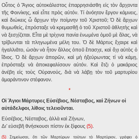
Οὗτος ὁ Ἅγιος αὐτοκάλεστος ἐπαρρησιάσθη εἰς τὸν ἄρχοντα
τῆς Φοινίκης, καὶ εἶπε πρὸς αὐτόν. Τί ἀνόητον ἔργον κάμνεις,
καὶ διώκεις ὦ ἄρχων τὴν ποίμνην τοῦ Χριστοῦ; Ὁ δὲ ἄρχων
θυμωθείς, ἐπρόσταξε νὰ κρεμασθῇ ὁ τοῦ Χριστοῦ ἀθλητὴς καὶ
νὰ ξεσχίζεται. Εἶτα μὲ τρίχινα πανία ἑνωμένα ὁμοῦ μὲ ἅλας, νὰ
τρίβωνται τὰ πληγωμένα μέλη του. Ὁ δὲ Μάρτυς ἔχαιρε καὶ
ἠγαλλιᾶτο, ὡσὰν νὰ ἦτον ἄλλος ὁποῦ ἔπασχε, καὶ ὄχι αὐτὸς ὁ
ἴδιος. Ὁ δὲ ἄρχων ἀπορῶν, καὶ μὴ ἠξεύρωντας τί νὰ κάμῃ,
ἐπρόσταξε νὰ ἀποκεφαλίσουν αὐτόν. Καὶ ἔτζι ὁ μακάριος
ἀνέβη εἰς τοὺς Οὐρανούς, διὰ νὰ λάβῃ τὸν τοῦ μαρτυρίου
ἀμαράντινον στέφανον.
*
Οἱ Ἅγιοι Μάρτυρες Εὐσέβιος, Νέσταβος, καὶ Ζήνων οἱ
αὐτάδελφοι, λίθοις τελειοῦνται.
Εὐσέβιος, Νέσταβος, ἀλλὰ καὶ Ζήνων,
Δι’ εὐσεβῆ θνήσκουσι πίστιν ἐκ ξίφους
(5)
.
(5)
Σημείωσαι, ὅτι τῶν Μαρτύρων τούτων τὸ Μαρτύριον, γράφει ὁ