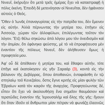
Νινευΐ, ἐκήρυξεν ὅτι μετὰ τρεῖς ἡμέρας ἔχει νὰ καταστραφῇ ἡ
πόλις ἐκείνη. Ἐπειδὴ δὲ μετενόησαν οἱ Νινευῖται, δὲν ἠφάνισεν
αὐτοὺς ὁ Θεός.
Ὅθεν ὁ Ἰωνᾶς ἐπαναγυρίσας εἰς τὴν πατρίδα του, δὲν ἔμεινεν
εἰς αὐτήν. Ἀλλὰ πέρνωντας τὴν μητέρα του, ἐπῆγεν εἰς
Ἀσσούρ, χώραν τῶν ἀλλοφύλων, ἐπιλέγωντας τοῦτον τὸν
λόγον. Ἔτζι θέλω σηκώσω ἀπὸ λόγου μου τὸν ὀνειδισμὸν καὶ
τὴν ἀτιμίαν, ὅτι ἐφάνηκα ψεύστης, μὲ τὸ νὰ ἐπροφήτευσα μὲν
ἐναντίον τῆς πόλεως Νινευΐ, δὲν ἀλήθευσεν ὅμως ἡ
προφητεία μου.
Ἀφ’ οὗ δὲ ἀπέθανεν ἡ μητέρα του, καὶ ἔθαψεν αὐτήν, τότε
ἐπῆγε καὶ ἐκατοίκησεν εἰς γῆν Σαραάρ
(3)
, κοντὰ εἰς τὴν
βάλανον τῆς Δεβόρρας, ὅπου ἀποθανών, ἐνταφιάσθη ἐν τῷ
σπηλαίῳ τοῦ Κενεζαίου, ὅστις ἔγινε κριτὴς εἰς μίαν φυλὴν τῶν
Ἑβραίων κατὰ τὸν καιρὸν τῆς ἀναρχίας. Προφητεύωντας δέ,
εἶπεν ὅτι ἔχει νὰ ἀκολουθήσῃ ἕνα σημεῖον θαυμάσιον καὶ
τερατῶδες ἐναντίον τῆς Ἱερουσαλὴμ καὶ ὅλης τῆς γῆς: ἤγουν
ὅτι ὅταν ἰδοῦν οἱ ἄνθρωποι μίαν πέτραν νὰ φωνάζῃ ἐλεεινῶς