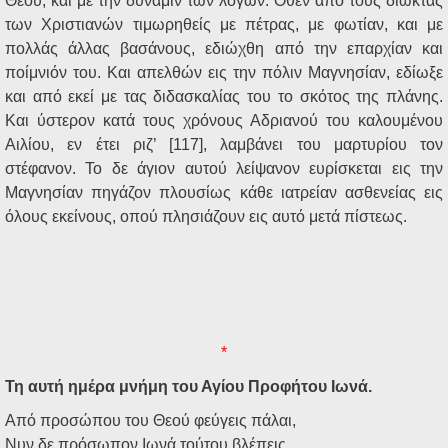
Θεού, και με την δύναμιν των λόγων. Όθεν από τους διώκτας
των Χριστιανών τιμωρηθείς με πέτρας, με φωτίαν, και με
πολλάς άλλας βασάνους, εδιώχθη από την επαρχίαν και
ποίμνιόν του. Και απελθών εις την πόλιν Μαγνησίαν, εδίωξε
και από εκεί με τας διδασκαλίας του το σκότος της πλάνης.
Και ύστερον κατά τους χρόνους Αδριανού του καλουμένου
Αιλίου, εν έτει ριζ’ [117], λαμβάνει του μαρτυρίου τον
στέφανον. Το δε άγιον αυτού λείψανον ευρίσκεται εις την
Μαγνησίαν πηγάζον πλουσίως κάθε ιατρείαν ασθενείας εις
όλους εκείνους, οπού πλησιάζουν εις αυτό μετά πίστεως.
*
Τη αυτή ημέρα μνήμη του Αγίου Προφήτου Ιωνά.
Από προσώπου του Θεού φεύγεις πάλαι,
Νυν δε πρόσωπον Ιωνά τούτου βλέπεις.