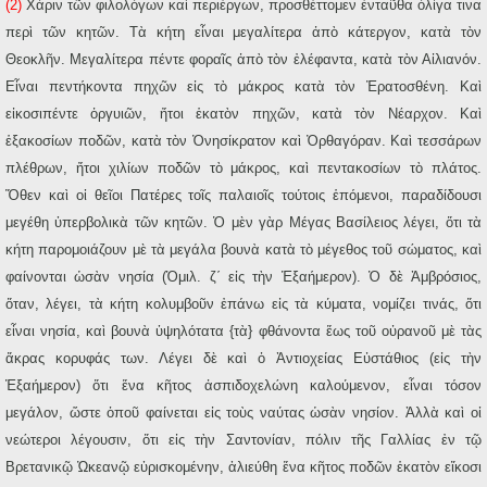
(2)
Χάριν τῶν φιλολόγων καὶ περιέργων, προσθέττομεν ἐνταῦθα ὀλίγα τινα
περὶ τῶν κητῶν. Τὰ κήτη εἶναι μεγαλίτερα ἀπὸ κάτεργον, κατὰ τὸν
Θεοκλῆν. Μεγαλίτερα πέντε φοραῖς ἀπὸ τὸν ἐλέφαντα, κατὰ τὸν Αἰλιανόν.
Εἶναι πεντήκοντα πηχῶν εἰς τὸ μάκρος κατὰ τὸν Ἐρατοσθένη. Καὶ
εἰκοσιπέντε ὀργυιῶν, ἤτοι ἑκατὸν πηχῶν, κατὰ τὸν Νέαρχον. Καὶ
ἑξακοσίων ποδῶν, κατὰ τὸν Ὀνησίκρατον καὶ Ὀρθαγόραν. Καὶ τεσσάρων
πλέθρων, ἤτοι χιλίων ποδῶν τὸ μάκρος, καὶ πεντακοσίων τὸ πλάτος.
Ὅθεν καὶ οἱ θεῖοι Πατέρες τοῖς παλαιοῖς τούτοις ἑπόμενοι, παραδίδουσι
μεγέθη ὑπερβολικὰ τῶν κητῶν. Ὁ μὲν γὰρ Μέγας Βασίλειος λέγει, ὅτι τὰ
κήτη παρομοιάζουν μὲ τὰ μεγάλα βουνὰ κατὰ τὸ μέγεθος τοῦ σώματος, καὶ
φαίνονται ὡσὰν νησία (Ὁμιλ. ζ΄ εἰς τὴν Ἑξαήμερον). Ὁ δὲ Ἀμβρόσιος,
ὅταν, λέγει, τὰ κήτη κολυμβοῦν ἐπάνω εἰς τὰ κύματα, νομίζει τινάς, ὅτι
εἶναι νησία, καὶ βουνὰ ὑψηλότατα {τὰ} φθάνοντα ἕως τοῦ οὐρανοῦ μὲ τὰς
ἄκρας κορυφάς των. Λέγει δὲ καὶ ὁ Ἀντιοχείας Εὐστάθιος (εἰς τὴν
Ἑξαήμερον) ὅτι ἕνα κῆτος ἀσπιδοχελώνη καλούμενον, εἶναι τόσον
μεγάλον, ὥστε ὁποῦ φαίνεται εἰς τοὺς ναύτας ὡσὰν νησίον. Ἀλλὰ καὶ οἱ
νεώτεροι λέγουσιν, ὅτι εἰς τὴν Σαντονίαν, πόλιν τῆς Γαλλίας ἐν τῷ
Βρετανικῷ Ὠκεανῷ εὑρισκομένην, ἁλιεύθη ἕνα κῆτος ποδῶν ἑκατὸν εἴκοσι