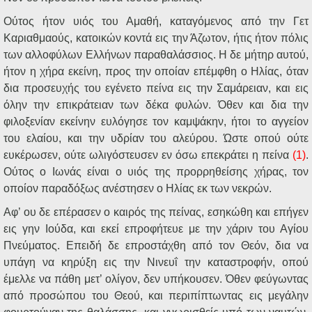
Ούτος ήτον υιός του Αμαθή, καταγόμενος από την Γετ
Καριαθμαούς, κατοικών κοντά εις την Άζωτον, ήτις ήτον πόλις
των αλλοφύλων Ελλήνων παραθαλάσσιος. Η δε μήτηρ αυτού,
ήτον η χήρα εκείνη, προς την οποίαν επέμφθη ο Ηλίας, όταν
δια προσευχής του εγένετο πείνα εις την Σαμάρειαν, και εις
όλην την επικράτειαν των δέκα φυλών. Όθεν και δια την
φιλοξενίαν εκείνην ευλόγησε τον καμψάκην, ήτοι το αγγείον
του ελαίου, και την υδρίαν του αλεύρου. Ώστε οπού ούτε
ευκέρωσεν, ούτε ωλιγόστευσεν εν όσω επεκράτει η πείνα
(1)
.
Ούτος ο Ιωνάς είναι ο υιός της προρρηθείσης χήρας, τον
οποίον παραδόξως ανέστησεν ο Ηλίας εκ των νεκρών.
Αφ’ ου δε επέρασεν ο καιρός της πείνας, εσηκώθη και επήγεν
εις γην Ιούδα, και εκεί επροφήτευε με την χάριν του Αγίου
Πνεύματος. Επειδή δε επροστάχθη από τον Θεόν, δια να
υπάγη να κηρύξη εις την Νινευΐ την καταστροφήν, οπού
έμελλε να πάθη μετ’ ολίγον, δεν υπήκουσεν. Όθεν φεύγωντας
από προσώπου του Θεού, και περιπίπτωντας εις μεγάλην