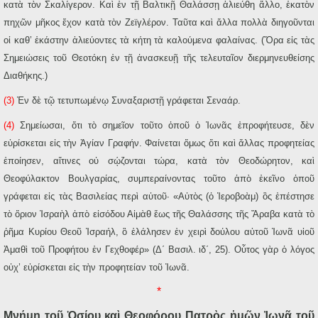
κατὰ τὸν Σκαλίγερον. Καὶ ἐν τῇ Βαλτικῇ Θαλάσσῃ ἁλιεύθη ἄλλο, ἑκατὸν
πηχῶν μῆκος ἔχον κατὰ τὸν Ζεϊγλέρον. Ταῦτα καὶ ἄλλα πολλὰ διηγοῦνται
οἱ καθ’ ἑκάστην ἁλιεύοντες τὰ κήτη τὰ καλούμενα φαλαίνας. (Ὅρα εἰς τὰς
Σημειώσεις τοῦ Θεοτόκη ἐν τῇ ἀνασκευῇ τῆς τελευταῖον διερμηνευθείσης
Διαθήκης.)
(3)
Ἐν δὲ τῷ τετυπωμένῳ Συναξαριστῇ γράφεται Σεναάρ.
(4)
Σημείωσαι, ὅτι τὸ σημεῖον τοῦτο ὁποῦ ὁ Ἰωνᾶς ἐπροφήτευσε, δὲν
εὑρίσκεται εἰς τὴν Ἁγίαν Γραφήν. Φαίνεται ὅμως ὅτι καὶ ἄλλας προφητείας
ἐποίησεν, αἵτινες οὐ σῴζονται τώρα, κατὰ τὸν Θεοδώρητον, καὶ
Θεοφύλακτον Βουλγαρίας, συμπεραίνοντας τοῦτο ἀπὸ ἐκεῖνο ὁποῦ
γράφεται εἰς τὰς Βασιλείας περὶ αὐτοῦ· «Αὐτὸς (ὁ Ἱεροβοὰμ) ὃς ἐπέστησε
τὸ ὅριον Ἰσραὴλ ἀπὸ εἰσόδου Αἰμὰθ ἕως τῆς Θαλάσσης τῆς Ἄραβα κατὰ τὸ
ῥῆμα Κυρίου Θεοῦ Ἰσραήλ, ὃ ἐλάλησεν ἐν χειρὶ δούλου αὑτοῦ Ἰωνᾶ υἱοῦ
Ἀμαθὶ τοῦ Προφήτου ἐν Γεχθοφέρ» (Δ΄ Βασιλ. ιδ΄, 25). Οὗτος γὰρ ὁ λόγος
οὐχ’ εὑρίσκεται εἰς τὴν προφητείαν τοῦ Ἰωνᾶ.
*
Μνήμη τοῦ Ὁσίου καὶ Θεοφόρου Πατρὸς ἡμῶν Ἰωνᾶ τοῦ