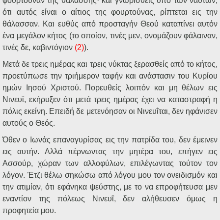
φουρτούναν της θαλάσσης· και γνωρισθείς υπό των ναυτών,
ότι αυτός είναι ο αίτιος της φουρτούνας, ρίπτεται εις την
θάλασσαν. Και ευθύς από προσταγήν Θεού καταπίνει αυτόν
ένα μεγάλον κήτος (το οποίον, τινές μεν, ονομάζουν φάλαιναν,
τινές δε, καβιντόγιον
(2)
).
Μετά δε τρεις ημέρας και τρεις νύκτας ξερασθείς από το κήτος,
προετύπωσε την τριήμερον ταφήν και ανάστασιν του Κυρίου
ημών Ιησού Χριστού. Πορευθείς λοιπόν και μη θέλων εις
Νινευΐ, εκήρυξεν ότι μετά τρεις ημέρας έχει να καταστραφή η
πόλις εκείνη. Επειδή δε μετενόησαν οι Νινευΐται, δεν ηφάνισεν
αυτούς ο Θεός.
Όθεν ο Ιωνάς επαναγυρίσας εις την πατρίδα του, δεν έμεινεν
εις αυτήν. Αλλά πέρνωντας την μητέρα του, επήγεν εις
Ασσούρ, χώραν των αλλοφύλων, επιλέγωντας τούτον τον
λόγον. Έτζι θέλω σηκώσω από λόγου μου τον ονειδισμόν και
την ατιμίαν, ότι εφάνηκα ψεύστης, με το να επροφήτευσα μεν
εναντίον της πόλεως Νινευΐ, δεν αλήθευσεν όμως η
προφητεία μου.