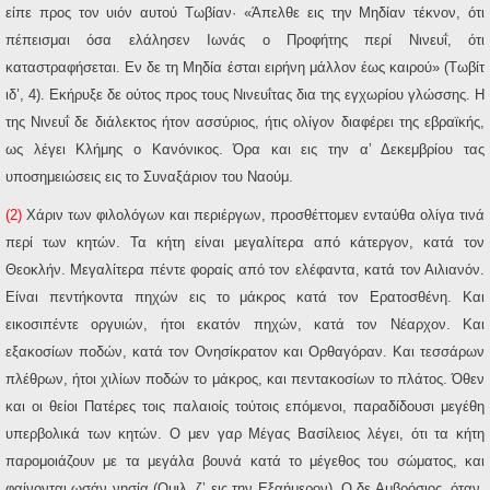
είπε προς τον υιόν αυτού Τωβίαν· «Άπελθε εις την Μηδίαν τέκνον, ότι
πέπεισμαι όσα ελάλησεν Ιωνάς ο Προφήτης περί Νινευΐ, ότι
καταστραφήσεται. Εν δε τη Μηδία έσται ειρήνη μάλλον έως καιρού» (Τωβίτ
ιδ’, 4). Εκήρυξε δε ούτος προς τους Νινευΐτας δια της εγχωρίου γλώσσης. Η
της Νινευΐ δε διάλεκτος ήτον ασσύριος, ήτις ολίγον διαφέρει της εβραϊκής,
ως λέγει Κλήμης ο Κανόνικος. Όρα και εις την α’ Δεκεμβρίου τας
υποσημειώσεις εις το Συναξάριον του Ναούμ.
(2)
Χάριν των φιλολόγων και περιέργων, προσθέττομεν ενταύθα ολίγα τινά
περί των κητών. Τα κήτη είναι μεγαλίτερα από κάτεργον, κατά τον
Θεοκλήν. Μεγαλίτερα πέντε φοραίς από τον ελέφαντα, κατά τον Αιλιανόν.
Είναι πεντήκοντα πηχών εις το μάκρος κατά τον Ερατοσθένη. Και
εικοσιπέντε οργυιών, ήτοι εκατόν πηχών, κατά τον Νέαρχον. Και
εξακοσίων ποδών, κατά τον Ονησίκρατον και Ορθαγόραν. Και τεσσάρων
πλέθρων, ήτοι χιλίων ποδών το μάκρος, και πεντακοσίων το πλάτος. Όθεν
και οι θείοι Πατέρες τοις παλαιοίς τούτοις επόμενοι, παραδίδουσι μεγέθη
υπερβολικά των κητών. Ο μεν γαρ Μέγας Βασίλειος λέγει, ότι τα κήτη
παρομοιάζουν με τα μεγάλα βουνά κατά το μέγεθος του σώματος, και
φαίνονται ωσάν νησία (Ομιλ. ζ’ εις την Εξαήμερον). Ο δε Αμβρόσιος, όταν,