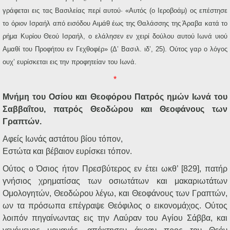
γράφεται εις τας Βασιλείας περί αυτού· «Αυτός (ο Ιεροβοάμ) ος επέστησε
το όριον Ισραήλ από εισόδου Αιμάθ έως της Θαλάσσης της Άραβα κατά το
ρήμα Κυρίου Θεού Ισραήλ, ο ελάλησεν εν χειρί δούλου αυτού Ιωνά υιού
Αμαθί του Προφήτου εν Γεχθοφέρ» (Δ’ Βασιλ. ιδ’, 25). Ούτος γαρ ο λόγος
ουχ’ ευρίσκεται εις την προφητείαν του Ιωνά.
*
Μνήμη του Οσίου και Θεοφόρου Πατρός ημών Ιωνά του
Σαββαΐτου, πατρός Θεοδώρου και Θεοφάνους των
Γραπτών.
Αφείς Ιωνάς αστάτου βίου τόπον,
Εστώτα και βέβαιον ευρίσκει τόπον.
Ούτος ο Όσιος ήτον Πρεσβύτερος εν έτει ωκθ’ [829], πατήρ
γνήσιος χρηματίσας των οσιωτάτων και μακαριωτάτων
Ομολογητών, Θεοδώρου λέγω, και Θεοφάνους των Γραπτών,
ων τα πρόσωπα επέγραψε Θεόφιλος ο εικονομάχος. Ούτος
λοιπόν πηγαίνωντας εις την Λαύραν του Αγίου Σάββα, και