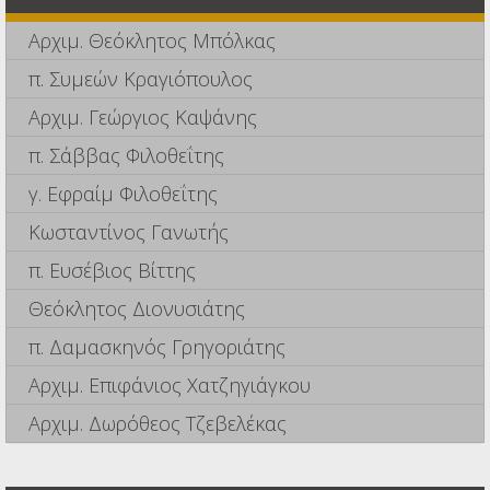
Αρχιμ. Θεόκλητος Μπόλκας
π. Συμεών Κραγιόπουλος
Αρχιμ. Γεώργιος Καψάνης
π. Σάββας Φιλοθεΐτης
γ. Εφραίμ Φιλοθεΐτης
Κωσταντίνος Γανωτής
π. Ευσέβιος Βίττης
Θεόκλητος Διονυσιάτης
π. Δαμασκηνός Γρηγοριάτης
Αρχιμ. Επιφάνιος Χατζηγιάγκου
Αρχιμ. Δωρόθεος Τζεβελέκας