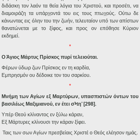
διδάσκη τον λαόν τα θεία λόγια του Χριστού, και προσέτι, να
διαμοιράζη τα υπάρχοντά του εις τους πτωχούς. Ούτω δε
κάνωντας εις όλην του την ζωήν, τελευταίον υπό των απίστων
θανατώνεται με το ξίφος, και προς ον επόθησε Κύριον
εκδημεί.
*
Ο Άγιος Μάρτυς Πρίσκος πυρί τελειούται.
Φέρων ύδωρ ζων Πρίσκος εν τη καρδία,
Εμπρησμόν ου δέδοικε τον του σαρκίου.
*
Μνήμη των Αγίων εξ Μαρτύρων, υπασπιστών όντων του
βασιλέως Μαξιμιανού, εν έτει σϞη’ [298].
Υπέρ Θεού κλίναντος εν ξύλω κάραν,
Εξ Μάρτυρες κλίνουσι την κάραν ξίφει.
Ταις των σων Αγίων πρεσβείαις Χριστέ ο Θεός ελέησον ημάς.