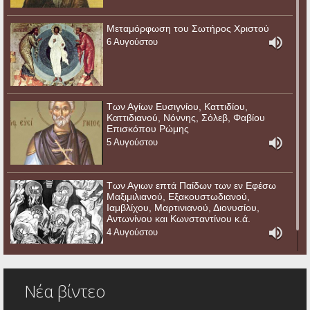
Μεταμόρφωση του Σωτήρος Χριστού
6 Αυγούστου
Των Αγίων Ευσιγνίου, Καττιδίου,
Καττιδιανού, Νόννης, Σόλεβ, Φαβίου
Επισκόπου Ρώμης
5 Αυγούστου
Των Αγιων επτά Παίδων των εν Εφέσω
Μαξιμιλιανού, Εξακουστωδιανού,
Ιαμβλίχου, Μαρτινιανού, Διονυσίου,
Αντωνίνου και Κωνσταντίνου κ.ά.
4 Αυγούστου
Νέα βίντεο