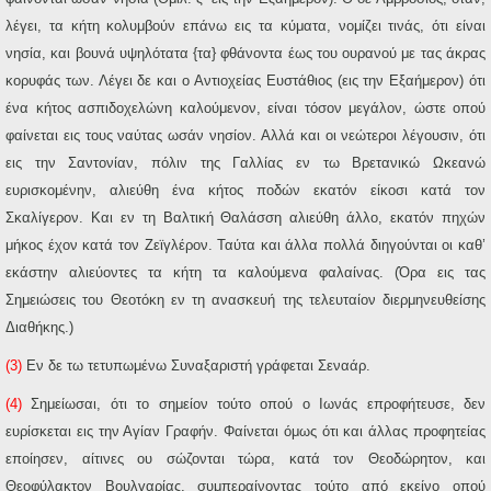
λέγει, τα κήτη κολυμβούν επάνω εις τα κύματα, νομίζει τινάς, ότι είναι
νησία, και βουνά υψηλότατα {τα} φθάνοντα έως του ουρανού με τας άκρας
κορυφάς των. Λέγει δε και ο Αντιοχείας Ευστάθιος (εις την Εξαήμερον) ότι
ένα κήτος ασπιδοχελώνη καλούμενον, είναι τόσον μεγάλον, ώστε οπού
φαίνεται εις τους ναύτας ωσάν νησίον. Αλλά και οι νεώτεροι λέγουσιν, ότι
εις την Σαντονίαν, πόλιν της Γαλλίας εν τω Βρετανικώ Ωκεανώ
ευρισκομένην, αλιεύθη ένα κήτος ποδών εκατόν είκοσι κατά τον
Σκαλίγερον. Και εν τη Βαλτική Θαλάσση αλιεύθη άλλο, εκατόν πηχών
μήκος έχον κατά τον Ζεϊγλέρον. Ταύτα και άλλα πολλά διηγούνται οι καθ’
εκάστην αλιεύοντες τα κήτη τα καλούμενα φαλαίνας. (Όρα εις τας
Σημειώσεις του Θεοτόκη εν τη ανασκευή της τελευταίον διερμηνευθείσης
Διαθήκης.)
(3)
Εν δε τω τετυπωμένω Συναξαριστή γράφεται Σεναάρ.
(4)
Σημείωσαι, ότι το σημείον τούτο οπού ο Ιωνάς επροφήτευσε, δεν
ευρίσκεται εις την Αγίαν Γραφήν. Φαίνεται όμως ότι και άλλας προφητείας
εποίησεν, αίτινες ου σώζονται τώρα, κατά τον Θεοδώρητον, και
Θεοφύλακτον Βουλγαρίας, συμπεραίνοντας τούτο από εκείνο οπού