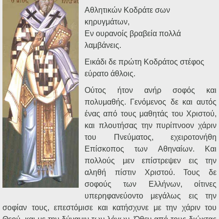
Ηχητικά
Αθλητικών Κοδράτε σων
κηρυγμάτων,
Εν ουρανοίς βραβεία πολλά
λαμβάνεις.
Εικάδι δε πρώτη Κοδράτος στέφος
εύρατο άθλοις.
Ούτος ήτον ανήρ σοφός και
πολυμαθής. Γενόμενος δε και αυτός
ένας από τους μαθητάς του Χριστού,
και πλουτήσας την πυρίπνοον χάριν
του Πνεύματος, εχειροτονήθη
Επίσκοπος των Αθηναίων. Και
πολλούς μεν επίστρεψεν εις την
αληθή πίστιν Χριστού. Τους δε
σοφούς των Ελλήνων, οίτινες
υπερηφανεύοντο μεγάλως εις την
σοφίαν τους, επεστόμισε και κατήσχυνε με την χάριν του