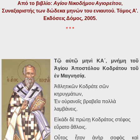
Από το βιβλίο:
Αγίου Νικοδήμου Αγιορείτου
,
Συναξαριστής των δώδεκα μηνών του ενιαυτού. Τόμος Α’.
Εκδόσεις Δόμος, 2005.
* * *
Τῷ αὐτῷ μηνὶ ΚΑ΄, μνήμη τοῦ
Ἁγίου Ἀποστόλου Κοδράτου τοῦ
ἐν Μαγνησίᾳ.
Ἀθλητικῶν Κοδράτε σῶν
κηρυγμάτων,
Ἐν οὐρανοῖς βραβεῖα πολλὰ
λαμβάνεις.
Εἰκάδι δὲ πρώτῃ Κοδράτος στέφος
εὕρατο ἄθλοις.
Οὗτος ἦτον ἀνὴρ σοφὸς καὶ