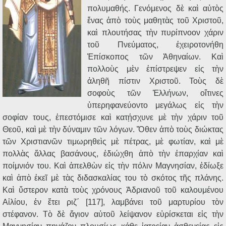
πολυμαθής. Γενόμενος δὲ καὶ αὐτὸς
ἕνας ἀπὸ τοὺς μαθητὰς τοῦ Χριστοῦ,
καὶ πλουτήσας τὴν πυρίπνοον χάριν
τοῦ Πνεύματος, ἐχειροτονήθη
Ἐπίσκοπος τῶν Ἀθηναίων. Καὶ
πολλοὺς μὲν ἐπίστρεψεν εἰς τὴν
ἀληθῆ πίστιν Χριστοῦ. Τοὺς δὲ
σοφοὺς τῶν Ἑλλήνων, οἵτινες
ὑπερηφανεύοντο μεγάλως εἰς τὴν
σοφίαν τους, ἐπεστόμισε καὶ κατῄσχυνε μὲ τὴν χάριν τοῦ
Θεοῦ, καὶ μὲ τὴν δύναμιν τῶν λόγων. Ὅθεν ἀπὸ τοὺς διώκτας
τῶν Χριστιανῶν τιμωρηθεὶς μὲ πέτρας, μὲ φωτίαν, καὶ μὲ
πολλὰς ἄλλας βασάνους, ἐδιώχθη ἀπὸ τὴν ἐπαρχίαν καὶ
ποίμνιόν του. Καὶ ἀπελθὼν εἰς τὴν πόλιν Μαγνησίαν, ἐδίωξε
καὶ ἀπὸ ἐκεῖ μὲ τὰς διδασκαλίας του τὸ σκότος τῆς πλάνης.
Καὶ ὕστερον κατὰ τοὺς χρόνους Ἀδριανοῦ τοῦ καλουμένου
Αἰλίου, ἐν ἔτει ριζ΄ [117], λαμβάνει τοῦ μαρτυρίου τὸν
στέφανον. Τὸ δὲ ἅγιον αὐτοῦ λείψανον εὑρίσκεται εἰς τὴν