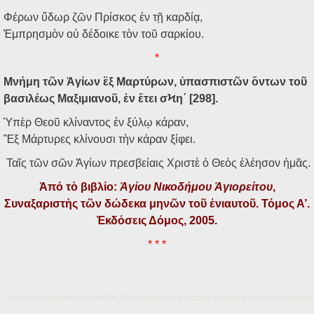
Φέρων ὕδωρ ζῶν Πρίσκος ἐν τῇ καρδίᾳ,
Ἐμπρησμὸν οὐ δέδοικε τὸν τοῦ σαρκίου.
*
Μνήμη τῶν Ἁγίων ἓξ Μαρτύρων, ὑπασπιστῶν ὄντων τοῦ
βασιλέως Μαξιμιανοῦ, ἐν ἔτει σϞη΄ [298].
Ὑπὲρ Θεοῦ κλίναντος ἐν ξύλῳ κάραν,
Ἓξ Μάρτυρες κλίνουσι τὴν κάραν ξίφει.
Ταῖς τῶν σῶν Ἁγίων πρεσβείαις Χριστὲ ὁ Θεὸς ἐλέησον ἡμᾶς.
Ἀπό τὸ βιβλίο:
Ἁγίου Νικοδήμου Ἁγιορείτου
,
Συναξαριστὴς τῶν δώδεκα μηνῶν τοῦ ἐνιαυτοῦ. Τόμος Α’.
Ἐκδόσεις Δόμος, 2005.
* * *
Των Αγίων Κοδράτου Αποστόλου, Ιωνά Προφήτου, Ευσεβίου, Ισακίου Επισκόπου Κύπρου