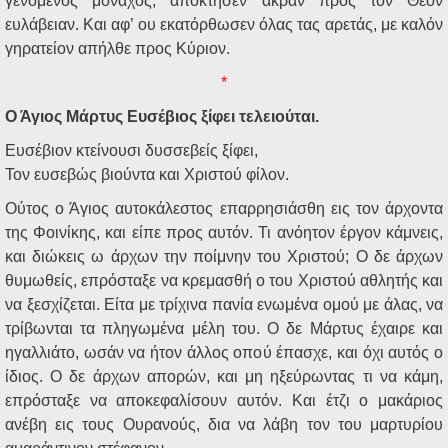
γενόμενος μοναχός, απόκτησεν άκραν προς τον Θεόν
ευλάβειαν. Και αφ’ ου εκατόρθωσεν όλας τας αρετάς, με καλόν
γηρατείον απήλθε προς Κύριον.
*
Ο Άγιος Μάρτυς Ευσέβιος ξίφει τελειούται.
Ευσέβιον κτείνουσι δυσσεβείς ξίφει,
Τον ευσεβώς βιούντα και Χριστού φίλον.
Ούτος ο Άγιος αυτοκάλεστος επαρρησιάσθη εις τον άρχοντα
της Φοινίκης, και είπε προς αυτόν. Τι ανόητον έργον κάμνεις,
και διώκεις ω άρχων την ποίμνην του Χριστού; Ο δε άρχων
θυμωθείς, επρόσταξε να κρεμασθή ο του Χριστού αθλητής και
να ξεσχίζεται. Είτα με τρίχινα πανία ενωμένα ομού με άλας, να
τρίβωνται τα πληγωμένα μέλη του. Ο δε Μάρτυς έχαιρε και
ηγαλλιάτο, ωσάν να ήτον άλλος οπού έπασχε, και όχι αυτός ο
ίδιος. Ο δε άρχων απορών, και μη ηξεύρωντας τι να κάμη,
επρόσταξε να αποκεφαλίσουν αυτόν. Και έτζι ο μακάριος
ανέβη εις τους Ουρανούς, δια να λάβη τον του μαρτυρίου