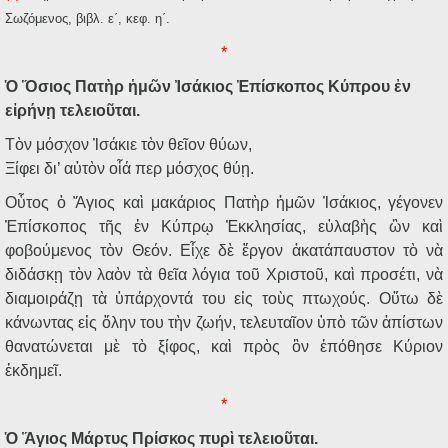
Σωζόμενος, βιβλ. ε΄, κεφ. η΄.
*
Ὁ Ὅσιος Πατὴρ ἡμῶν Ἰσάκιος Ἐπίσκοπος Κύπρου ἐν
εἰρήνῃ τελειοῦται.
Τὸν μόσχον Ἰσάκιε τὸν θεῖον θύων,
Ξίφει δι’ αὐτὸν οἷά περ μόσχος θύῃ.
Οὗτος ὁ Ἅγιος καὶ μακάριος Πατὴρ ἡμῶν Ἰσάκιος, γέγονεν
Ἐπίσκοπος τῆς ἐν Κύπρῳ Ἐκκλησίας, εὐλαβὴς ὢν καὶ
φοβούμενος τὸν Θεόν. Εἶχε δὲ ἔργον ἀκατάπαυστον τὸ νὰ
διδάσκῃ τὸν λαὸν τὰ θεῖα λόγια τοῦ Χριστοῦ, καὶ προσέτι, νὰ
διαμοιράζῃ τὰ ὑπάρχοντά του εἰς τοὺς πτωχούς. Οὕτω δὲ
κάνωντας εἰς ὅλην του τὴν ζωήν, τελευταῖον ὑπὸ τῶν ἀπίστων
θανατώνεται μὲ τὸ ξίφος, καὶ πρὸς ὃν ἐπόθησε Κύριον
ἐκδημεῖ.
*
Ὁ Ἅγιος Μάρτυς Πρίσκος πυρὶ τελειοῦται.