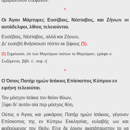
αμαράντινον στέφανον.
*
Οι Άγιοι Μάρτυρες Ευσέβιος, Νέσταβος, και Ζήνων οι
αυτάδελφοι, λίθοις τελειούνται.
Ευσέβιος, Νέσταβος, αλλά και Ζήνων,
Δι’ ευσεβή θνήσκουσι πίστιν εκ ξίφους
(5)
.
(5)
Σημείωσαι, ότι των Μαρτύρων τούτων το Μαρτύριον, γράφει ο
Σωζόμενος, βιβλ. ε’, κεφ. η’.
*
Ο Όσιος Πατήρ ημών Ισάκιος Επίσκοπος Κύπρου εν
ειρήνη τελειούται.
Τον μόσχον Ισάκιε τον θείον θύων,
Ξίφει δι’ αυτόν οία περ μόσχος θύη.
Ούτος ο Άγιος και μακάριος Πατήρ ημών Ισάκιος, γέγονεν
Επίσκοπος της εν Κύπρω Εκκλησίας, ευλαβής ων και
φοβούμενος τον Θεόν. Είχε δε έργον ακατάπαυστον το να