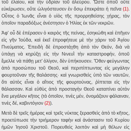
τοῦ ἐλαίου, καὶ τὴν ὑδρίαν τοῦ ἀλεύρου. Ὥστε ὁποῦ οὔτε
εὐκέρωσεν, οὔτε ὠλιγόστευσεν ἐν ὅσῳ ἐπεκράτει ἡ πεῖνα
(1)
.
Οὗτος ὁ Ἰωνᾶς εἶναι ὁ υἱὸς τῆς προρρηθείσης χήρας, τὸν
ὁποῖον παραδόξως ἀνέστησεν ὁ Ἠλίας ἐκ τῶν νεκρῶν.
Ἀφ’ οὗ δὲ ἐπέρασεν ὁ καιρὸς τῆς πείνας, ἐσηκώθη καὶ ἐπῆγεν
εἰς γῆν Ἰούδα, καὶ ἐκεῖ ἐπροφήτευε μὲ τὴν χάριν τοῦ Ἁγίου
Πνεύματος. Ἐπειδὴ δὲ ἐπροστάχθη ἀπὸ τὸν Θεόν, διὰ νὰ
ὑπάγῃ νὰ κηρύξῃ εἰς τὴν Νινευῒ τὴν καταστροφήν, ὁποῦ
ἔμελλε νὰ πάθῃ μετ’ ὀλίγον, δὲν ὑπήκουσεν. Ὅθεν φεύγωντας
ἀπὸ προσώπου τοῦ Θεοῦ, καὶ περιπίπτωντας εἰς μεγάλην
φουρτοῦναν τῆς θαλάσσης· καὶ γνωρισθεὶς ὑπὸ τῶν ναυτῶν,
ὅτι αὐτὸς εἶναι ὁ αἴτιος τῆς φουρτούνας, ῥίπτεται εἰς τὴν
θάλασσαν. Καὶ εὐθὺς ἀπὸ προσταγὴν Θεοῦ καταπίνει αὐτὸν
ἕνα μεγάλον κῆτος (τὸ ὁποῖον, τινὲς μέν, ὀνομάζουν φάλαιναν,
τινὲς δέ, καβιντόγιον
(2)
).
Μετὰ δὲ τρεῖς ἡμέρας καὶ τρεῖς νύκτας ξερασθεὶς ἀπὸ τὸ κῆτος,
προετύπωσε τὴν τριήμερον ταφὴν καὶ ἀνάστασιν τοῦ Κυρίου
ἡμῶν Ἰησοῦ Χριστοῦ. Πορευθεὶς λοιπὸν καὶ μὴ θέλων εἰς