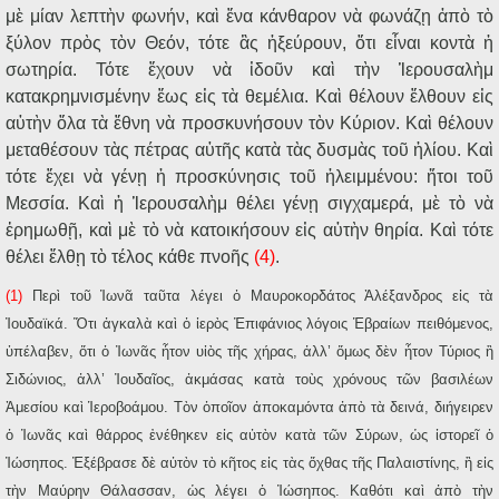
μὲ μίαν λεπτὴν φωνήν, καὶ ἕνα κάνθαρον νὰ φωνάζῃ ἀπὸ τὸ
ξύλον πρὸς τὸν Θεόν, τότε ἂς ἠξεύρουν, ὅτι εἶναι κοντὰ ἡ
σωτηρία. Τότε ἔχουν νὰ ἰδοῦν καὶ τὴν Ἱερουσαλὴμ
κατακρημνισμένην ἕως εἰς τὰ θεμέλια. Καὶ θέλουν ἔλθουν εἰς
αὐτὴν ὅλα τὰ ἔθνη νὰ προσκυνήσουν τὸν Κύριον. Καὶ θέλουν
μεταθέσουν τὰς πέτρας αὐτῆς κατὰ τὰς δυσμὰς τοῦ ἡλίου. Καὶ
τότε ἔχει νὰ γένῃ ἡ προσκύνησις τοῦ ἠλειμμένου: ἤτοι τοῦ
Μεσσία. Καὶ ἡ Ἱερουσαλὴμ θέλει γένῃ σιγχαμερά, μὲ τὸ νὰ
ἐρημωθῇ, καὶ μὲ τὸ νὰ κατοικήσουν εἰς αὐτὴν θηρία. Καὶ τότε
θέλει ἔλθῃ τὸ τέλος κάθε πνοῆς
(4)
.
(1)
Περὶ τοῦ Ἰωνᾶ ταῦτα λέγει ὁ Μαυροκορδάτος Ἀλέξανδρος εἰς τὰ
Ἰουδαϊκά. Ὅτι ἀγκαλὰ καὶ ὁ ἱερὸς Ἐπιφάνιος λόγοις Ἑβραίων πειθόμενος,
ὑπέλαβεν, ὅτι ὁ Ἰωνᾶς ἦτον υἱὸς τῆς χήρας, ἀλλ’ ὅμως δὲν ἦτον Τύριος ἢ
Σιδώνιος, ἀλλ’ Ἰουδαῖος, ἀκμάσας κατὰ τοὺς χρόνους τῶν βασιλέων
Ἀμεσίου καὶ Ἱεροβοάμου. Τὸν ὁποῖον ἀποκαμόντα ἀπὸ τὰ δεινά, διήγειρεν
ὁ Ἰωνᾶς καὶ θάρρος ἐνέθηκεν εἰς αὐτὸν κατὰ τῶν Σύρων, ὡς ἱστορεῖ ὁ
Ἰώσηπος. Ἐξέβρασε δὲ αὐτὸν τὸ κῆτος εἰς τὰς ὄχθας τῆς Παλαιστίνης, ἢ εἰς
τὴν Μαύρην Θάλασσαν, ὡς λέγει ὁ Ἰώσηπος. Καθότι καὶ ἀπὸ τὴν