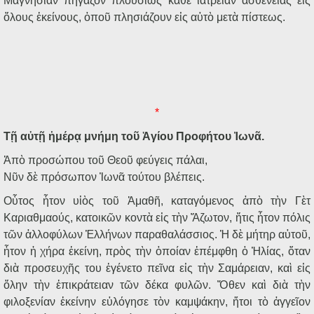
Μαγνησίαν πηγάζον πλουσίως κάθε ἰατρείαν ἀσθενείας εἰς
ὅλους ἐκείνους, ὁποῦ πλησιάζουν εἰς αὐτὸ μετὰ πίστεως.
*
Τῇ αὐτῇ ἡμέρᾳ μνήμη τοῦ Ἁγίου Προφήτου Ἰωνᾶ.
Ἀπὸ προσώπου τοῦ Θεοῦ φεύγεις πάλαι,
Νῦν δὲ πρόσωπον Ἰωνᾶ τούτου βλέπεις.
Οὗτος ἦτον υἱὸς τοῦ Ἀμαθῆ, καταγόμενος ἀπὸ τὴν Γὲτ
Καριαθμαούς, κατοικῶν κοντὰ εἰς τὴν Ἄζωτον, ἥτις ἦτον πόλις
τῶν ἀλλοφύλων Ἑλλήνων παραθαλάσσιος. Ἡ δὲ μήτηρ αὐτοῦ,
ἦτον ἡ χήρα ἐκείνη, πρὸς τὴν ὁποίαν ἐπέμφθη ὁ Ἠλίας, ὅταν
διὰ προσευχῆς του ἐγένετο πεῖνα εἰς τὴν Σαμάρειαν, καὶ εἰς
ὅλην τὴν ἐπικράτειαν τῶν δέκα φυλῶν. Ὅθεν καὶ διὰ τὴν
φιλοξενίαν ἐκείνην εὐλόγησε τὸν καμψάκην, ἤτοι τὸ ἀγγεῖον