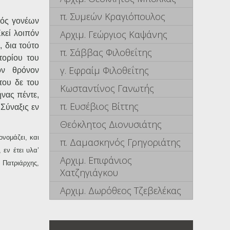
π. Συμεών Κραγιόπουλος
ιός γονέων
Αρχιμ. Γεώργιος Καψάνης
κεί λοιπόν
, δια τούτο
π. Σάββας Φιλοθεΐτης
τορίου του
γ. Εφραίμ Φιλοθεΐτης
ον θρόνον
του δε του
Κωσταντίνος Γανωτής
ήνας πέντε,
π. Ευσέβιος Βίττης
 Σύναξις εν
Θεόκλητος Διονυσιάτης
ονομάζει, και
π. Δαμασκηνός Γρηγοριάτης
εν έτει υλα’
Αρχιμ. Επιφάνιος
 Πατριάρχης,
Χατζηγιάγκου
Αρχιμ. Δωρόθεος Τζεβελέκας