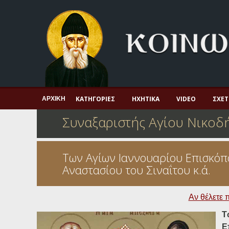
Αρχική
Πνευματική ζωή
Μαρτυρία και διδαχή
Λατρεία και προσευχή
Πατερικό ανθολόγιο
ΚΑΤΗΓΟΡΊΕΣ
ΗΧΗΤΙΚΆ
VIDEO
ΣΧΕΤ
ΑΡΧΙΚΉ
Αγιολόγιο – Εορτολόγιο
Συναξαριστής Αγίου Νικοδ
Γέροντες
Η πίστη στην εποχή μας
Των Αγίων Ιαννουαρίου Επισκόπο
Αναστασίου του Σιναΐτου κ.ά.
Ορθόδοξη οικογένεια
Ορθόδοξο προσκυνητάριο
Αν θέλετε 
Σκέψεις-προβληματισμοί
Τ
Ε