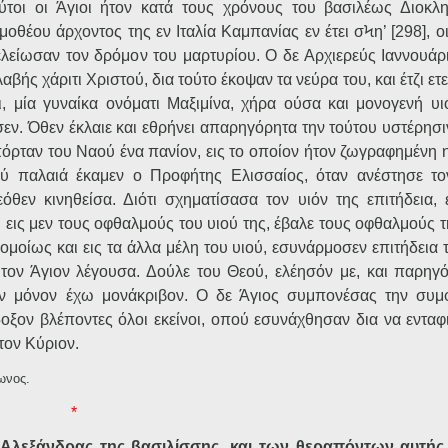
ύτοι οι Άγιοι ήτον κατά τους χρόνους του βασιλέως Διοκλη
ιμοθέου άρχοντος της εν Ιταλία Καμπανίας εν έτει σϞη’ [298], οι
τελείωσαν τον δρόμον του μαρτυρίου. Ο δε Αρχιερεύς Ιαννουάρ
βής χάριτι Χριστού, δια τούτο έκοψαν τα νεύρα του, και έτζι ετ
 μία γυναίκα ονόματι Μαξιμίνα, χήρα ούσα και μονογενή υι
σεν. Όθεν έκλαιε και εθρήνει απαρηγόρητα την τούτου υστέρησ
ν πόρταν του Ναού ένα πανίον, εις το οποίον ήτον ζωγραφημένη 
ού παλαιά έκαμεν ο Προφήτης Ελισσαίος, όταν ανέστησε το
όθεν κινηθείσα. Διότι σχηματίσασα τον υιόν της επιτήδεια, 
ι εις μεν τους οφθαλμούς του υιού της, έβαλε τους οφθαλμούς τ
, ομοίως και εις τα άλλα μέλη του υιού, εσυνάρμοσεν επιτήδεια 
 τον Άγιον λέγουσα. Δούλε του Θεού, ελέησόν με, και παρηγ
τόν μόνον έχω μονάκριβον. Ο δε Άγιος συμπονέσας την συμ
οξον βλέποντες όλοι εκείνοι, οπού εσυνάχθησαν δια να ενταφ
 τον Κύριον.
ωνος.
*
 Αλεξάνδρας της βασιλίσσης, και των θεραπόντων αυτής