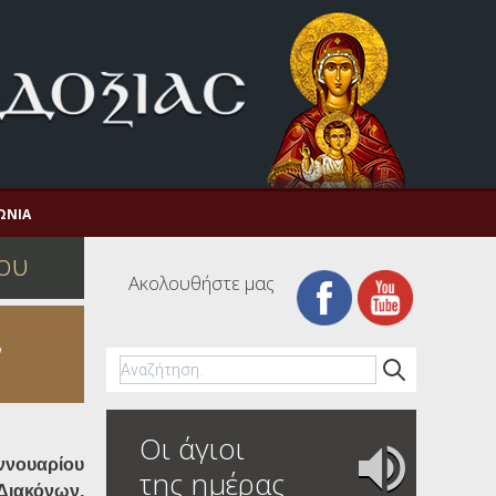
ΩΝΊΑ
ου
Ακολουθήστε μας
,
Οι άγιοι
ννουαρίου
της ημέρας
ιακόνων,