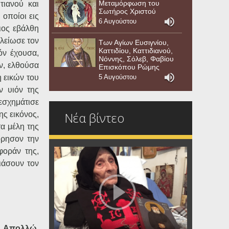
Μεταμόρφωση του
τιανού και
Σωτήρος Χριστού
 οποίοι εις
6 Αυγούστου
ιος εβάλθη
ελείωσε τον
Των Αγίων Ευσιγνίου,
Καττιδίου, Καττιδιανού,
όν έχουσα,
Νόννης, Σόλεβ, Φαβίου
ιν, ελθούσα
Επισκόπου Ρώμης
η εικών του
5 Αυγούστου
ν υιόν της
εσχημάτισε
Νέα βίντεο
ης εικόνος,
τα μέλη της
όρησον την
φοράν της,
ιάσουν τον
, Απολλώ,