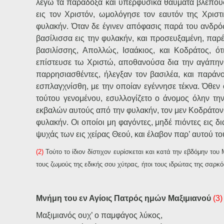
λέγω τα παράδοξα και υπερφυσικά θαύματα βλέπουσα
εις τον Χριστόν, ωμολόγησε τον εαυτόν της Χριστ
φυλακήν. Όταν δε έγινεν απόφασις παρά του ανδρός
βασίλισσα εις την φυλακήν, και προσευξαμένη, παρέ
βασιλίσσης, Απολλώς, Ισαάκιος, και Κοδράτος, ότ
επίστευσε τω Χριστώ, αποθανούσα δια την αγάπην τ
παρρησιασθέντες, ήλεγξαν τον βασιλέα, και παράν
εσπλαγχνίσθη, με την οποίαν εγέννησε τέκνα. Όθεν 
τούτου γενομένου, εσυλλογίζετο ο άνομος όλην τη
εκβαλών αυτούς από την φυλακήν, τον μεν Κοδράτον 
φυλακήν. Οι οποίοι μη φαγόντες, μηδέ πιόντες εις 
ψυχάς των εις χείρας Θεού, και έλαβον παρ’ αυτού τ
(2)
Τούτο το ίδιον δίστιχον ευρίσκεται και κατά την εβδόμην του
τους ζωμούς της εδικής σου χύτρας, ήτοι τους ιδρώτας της σαρκό
Μνήμη του εν Αγίοις Πατρός ημών Μαξιμιανού
(3)
Μαξιμιανός ουχ’ ο παμφάγος λύκος,