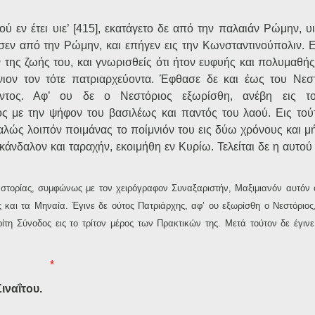
ύ εν έτει υιε’ [415], εκατάγετο δε από την παλαιάν Ρώμην, υ
σεν από την Ρώμην, και επήγεν εις την Κωνσταντινούπολιν. Ε
 της ζωής του, και γνωρισθείς ότι ήτον ευφυής και πολυμαθής
νιον τον τότε πατριαρχεύοντα. Έφθασε δε και έως του Νεσ
σαντος. Αφ’ ου δε ο Νεστόριος εξωρίσθη, ανέβη εις τ
ς με την ψήφον του βασιλέως και παντός του λαού. Εις τού
Καλώς λοιπόν ποιμάνας το ποίμνιόν του εις δύω χρόνους και μ
άνδαλον και ταραχήν, εκοιμήθη εν Κυρίω. Τελείται δε η αυτού
ς Ιστορίας, συμφώνως με τον χειρόγραφον Συναξαριστήν, Μαξιμιανόν αυτόν 
και τα Μηναία. Έγινε δε ούτος Πατριάρχης, αφ’ ου εξωρίσθη ο Νεστόριος, 
ίτη Σύνοδος εις το τρίτον μέρος των Πρακτικών της. Μετά τούτον δε έγινε
*
ιναΐτου.