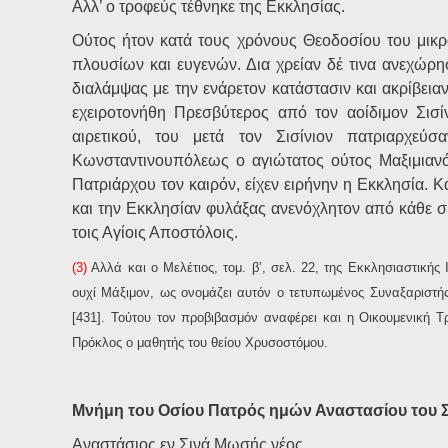
Αλλ’ ο τροφεύς τέθνηκε της Εκκλησίας.
Ούτος ήτον κατά τους χρόνους Θεοδοσίου του μικρο
πλουσίων και ευγενών. Δια χρείαν δέ τινα ανεχώρη
διαλάμψας με την ενάρετον κατάστασιν και ακρίβειαν
εχειροτονήθη Πρεσβύτερος από τον αοίδιμον Σισί
αιρετικού, του μετά τον Σισίνιον πατριαρχεύ
Κωνσταντινουπόλεως ο αγιώτατος ούτος Μαξιμιανό
Πατριάρχου τον καιρόν, είχεν ειρήνην η Εκκλησία. 
και την Εκκλησίαν φυλάξας ανενόχλητον από κάθε σκ
τοις Αγίοις Αποστόλοις.
(3)
Αλλά και ο Μελέτιος, τομ. β’, σελ. 22, της Εκκλησιαστική
ουχί Μάξιμον, ως ονομάζει αυτόν ο τετυπωμένος Συναξαριστής 
[431]. Τούτου τον προβιβασμόν αναφέρει και η Οικουμενική Τρ
Πρόκλος ο μαθητής του θείου Χρυσοστόμου.
Μνήμη του Οσίου Πατρός ημών Αναστασίου του Σ
Αναστάσιος εν Σινά Μωσής νέος,