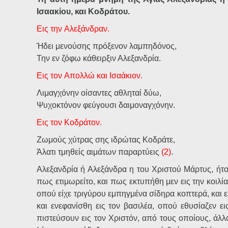
Ισαακίου, και Κοδράτου.
Εις
την
Αλεξάνδραν.
Ήδει μενούσης πρόξενον λαμπηδόνος,
Την εν ζόφω κάθειρξιν Αλεξανδρία.
Εις
τον
Απολλώ
και
Ισαάκιον.
Λιμαγχόνην οίσαντες αθληταί δύω,
Ψυχοκτόνον φεύγουσι δαιμοναγχόνην.
Εις
τον
Κοδράτον.
Ζωμούς χύτρας σης ιδρώτας Κοδράτε,
Άλατι τμηθείς αιμάτων παραρτύεις
(2)
.
Αλεξανδρία ή Αλεξάνδρα η του Χριστού Μάρτυς, ήτο
πως ετιμωρείτο, και πως εκτυπήθη μεν εις την κοιλίαν
οπού είχε τριγύρου εμπηγμένα σίδηρα κοπτερά, και ε
και ενεφανίσθη εις τον βασιλέα, οπού εθυσίαζεν ε
πιστεύσουν εις τον Χριστόν, από τους οποίους, άλλ