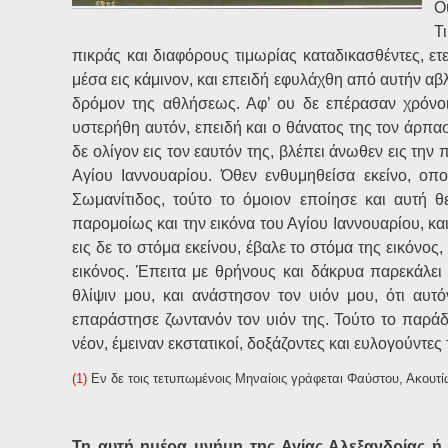
Ο
Τ
πικράς και διαφόρους τιμωρίας καταδικασθέντες, ε
μέσα εις κάμινον, και επειδή εφυλάχθη από αυτήν αβλα
δρόμον της αθλήσεως. Αφ’ ου δε επέρασαν χρόνοι,
υστερήθη αυτόν, επειδή και ο θάνατος της τον άρπα
δε ολίγον εις τον εαυτόν της, βλέπει άνωθεν εις τη
Αγίου Ιαννουαρίου. Όθεν ενθυμηθείσα εκείνο, οπ
Σωμανίτιδος, τούτο το όμοιον εποίησε και αυτή θε
παρομοίως και την εικόνα του Αγίου Ιαννουαρίου, κα
εις δε το στόμα εκείνου, έβαλε το στόμα της εικόνος
εικόνος. Έπειτα με θρήνους και δάκρυα παρεκάλει
θλίψιν μου, και ανάστησον τον υιόν μου, ότι αυ
επαράστησε ζωντανόν τον υιόν της. Τούτο το παράδ
νέον, έμειναν εκστατικοί, δοξάζοντες και ευλογούντες
(1)
Εν δε τοις τετυπωμένοις Μηναίοις γράφεται Φαύστου, Ακουτί
Τη αυτή ημέρα μνήμη της Αγίας Αλεξανδρίας ή