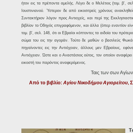
ήτον εις τα πρέποντα αμελής. Λέγει δε ο Μελέτιος (τομ. β’, σ
Ιουστινιανού. Ύστερον δε από εικοσιτρείς χρόνους ανακληθε
Συντακτήριον λόγον προς Αντιοχείς, και περί της Εκκλησιαστι
βιβλίον το Οδηγός επιγραφόμενον, και άλλα (όπερ εναντίον εί
τομ. β’, σελ. 148, ότι οι Εβραίοι κόπτοντες τα αιδοία του πρότ
σώμα του εις την αγοράν. Τούτο δε μαθών ο βασιλεύς Φωκά
πηγαίνοντες εις την Αντιόχειαν, άλλους μεν Εβραίους, εφ
Αντιόχειαν. Ώστε και ο Αναστάσιος ούτος, τον οποίον αναφέρει
εικοστή του παρόντος αναφερόμενος.
Ταις των σων Αγίων
Από το βιβλίο:
Αγίου Νικοδήμου Αγιορείτου
, 
Τ