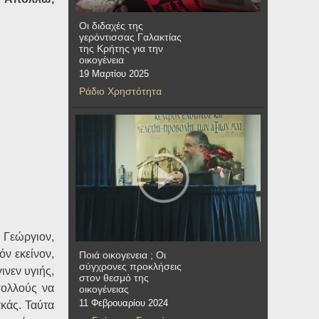
Οι διδαχές της
γερόντισσας Γαλακτίας
της Κρήτης για την
οικογένεια
19 Μαρτίου 2025
Ράδιο Χρηστότητα
 Γεώργιον,
όν εκείνον,
Ποιά οικογενεια ; Οι
σύγχρονες προκλήσεις
ινεν υγιής,
στον θεσμό της
πολλούς να
οικογένειας
11 Φεβρουαρίου 2024
ακάς. Ταύτα