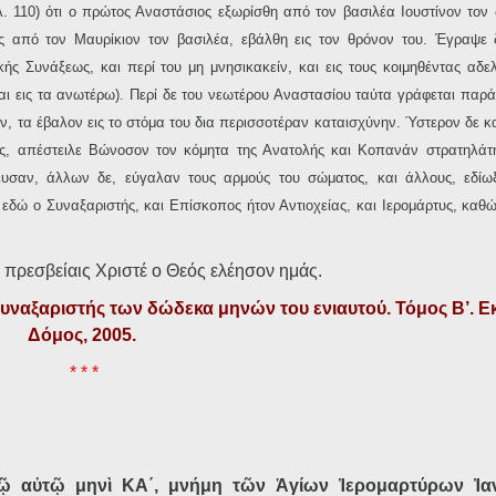
ελ. 110) ότι ο πρώτος Αναστάσιος εξωρίσθη από τον βασιλέα Ιουστίνον τον
ίς από τον Μαυρίκιον τον βασιλέα, εβάλθη εις τον θρόνον του. Έγραψε 
κής Συνάξεως, και περί του μη μνησικακείν, και εις τους κοιμηθέντας αδε
ναι εις τα ανωτέρω). Περί δε του νεωτέρου Αναστασίου ταύτα γράφεται παρ
ερον, τα έβαλον εις το στόμα του δια περισσοτέραν καταισχύνην. Ύστερον δε 
ς, απέστειλε Βώνοσον τον κόμητα της Ανατολής και Κοπανάν στρατηλάτη
όνευσαν, άλλων δε, εύγαλαν τους αρμούς του σώματος, και άλλους, εδί
 εδώ ο Συναξαριστής, και Επίσκοπος ήτον Αντιοχείας, και Ιερομάρτυς, καθώ
 πρεσβείαις Χριστέ ο Θεός ελέησον ημάς.
Συναξαριστής των δώδεκα μηνών του ενιαυτού. Τόμος Β’. Ε
Δόμος, 2005.
* * *
ῷ αὐτῷ μηνὶ ΚΑ΄, μνήμη τῶν Ἁγίων Ἱερομαρτύρων Ἰα