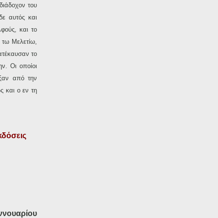
 διάδοχον του
δε αυτός και
λφούς, και το
ά τω Μελετίω,
κατέκαυσαν το
ν. Οι οποίοι
ωξαν από την
ς και ο εν τη
κδόσεις
ννουαρίου