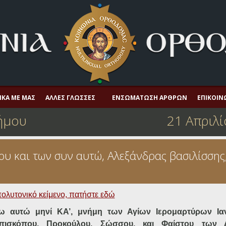
ΙΚΆ ΜΕ ΜΑΣ
ΆΛΛΕΣ ΓΛΏΣΣΕΣ
ΕΝΣΩΜΆΤΩΣΗ ΆΡΘΡΩΝ
ΕΠΙΚΟΙΝ
ήμου
21 Απριλί
υ και των συν αυτώ, Αλεξάνδρας βασιλίσσης
πολυτονικό κείμενο, πατήστε εδώ
ω αυτώ μηνί ΚΑ’, μνήμη των Αγίων Ιερομαρτύρων Ια
πισκόπου, Προκούλου, Σώσσου, και Φαίστου των Δ