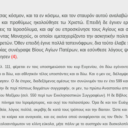
σας κόσμον, και τα εν κόσμω, και τον σταυρόν αυτού αναλαβών
ς, και προθύμως ηκολούθησε τω Χριστώ. Επειδή δε έγινεν ε
εις τα Ιεροσόλυμα, και αφ’ ου επροσκύνησε τους Αγίους και 
ντας Μοναχούς, οι οποίοι εμεταχειρίζοντο την ασκητικήν πολιτε
ηρετών. Όθεν επειδή έγινε πολλά ταπεινόφρων, δια τούτο έλαβ
οίας συνέγραψε Βίους Αγίων Πατέρων, και εσύνθεσε λόγους ψ
μησεν
(4)
.
λ. 111, φέρεται εν ταις υποσημειώσεσι του κυρ Ευγενίου, ότι δύω εγένοντ
ι οι δύω, και αθλητικόν τέλος υποστάντες και οι δύω. Και ο μεν εις, διέλαμψε
μησεν. Ο δε έτερος, διαδεξάμενος αμέσως τον συνώνυμόν του εν έτει 599 και
 Την δε περί πίστεως δογμάτων συγγραφήν, οι μεν, τω πρώτω Αναστασίω απο
θείου Μαξίμου (σελ. 550 περί των Εκκλησιαστικών Συγγραφέων). Η δε Βίβλο
 πόνημα του Ιερομάρτυρος, και ουχί του παλαιοτέρου. Όρα δε και τον Ευάγρι
θεία, λόγιος πολλά, ακριβής δε κατά τους τρόπους και την δίαιταν. Ώστε και
τα καίρια και αναγκαία, και εις εκείνα οπού αναφέρονται εις τον Θεόν. Τ
ευκολοαντάμωτον να κλίνη εύκολα, μήτε πάλιν με το αυστηρόν και δυσκολοπ