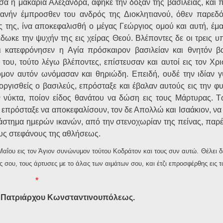
 η μακαρία Αλεξάνδρα, αφήκε την δόξαν της βασιλείας, και 
ιανήν έμπροσθεν του ανδρός της Διοκλητιανού, όθεν παρεδό
 της, ίνα αποκεφαλισθή ο μέγας Γεώργιος ομού και αυτή, έμα
δωκε την ψυχήν της εις χείρας Θεού. Βλέποντες δε οι τρεις υ
ι κατεφρόνησεν η Αγία πρόσκαιρον βασιλείαν και θνητόν βα
ου, τούτο λέγω βλέποντες, επίστευσαν και αυτοί εις τον Χρι
ομον αυτόν ωνόμασαν και θηριώδη. Επειδή, ουδέ την ιδίαν γ
οργισθείς ο βασιλεύς, επρόσταξε και έβαλαν αυτούς εις την φ
ν νύκτα, ποίον είδος θανάτου να δώση εις τους Μάρτυρας. 
επρόσταξε να αποκεφαλίσουν, τον δε Απολλώ και Ισαάκιον, να 
διάστημα ημερών ικανών, από την στενοχωρίαν της πείνας, παρ
ους στεφάνους της αθλήσεως.
 Μαΐου εις τον Άγιον συνώνυμον τούτου Κοδράτον και τους συν αυτώ. Θέλει δε
ς σου, τους άρτυσες με το άλας των αιμάτων σου, και έτζι επροσφέρθης εις 
*
Πατριάρχου Κωνσταντινουπόλεως.