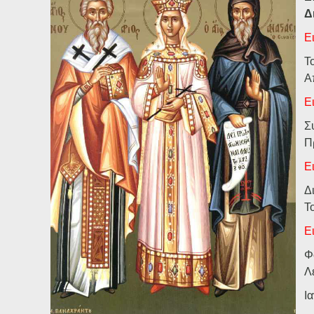
Ηχητικά
Δ
Ε
Τ
Α
Ε
Σ
Π
Ε
Δι
Τ
Ε
Φ
Λ
Ι