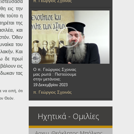
π. Γεώργιος Σχοινάς
πιστεύσασα
θη εις την
θε τούτο η
πηρέται της
σιλέα, και
στόν. Όθεν
υναίκα του
υλακήν. Και
Τω δε πρωί
βάλουν εις
Ο π. Γεώργιος Σχοινας
έδωκαν τας
μας ρωτά : Πιστεύουμε
στην μετάνοια;
19 Δεκεμβρίου 2023
 να ειπή, ότι
π. Γεώργιος Σχοινάς
τον Θεόν.
Ηχητικά - Ομιλίες
Αρχιμ. Θεόκλητος Μπόλκας