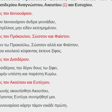
ισιδερίου Αναγνώστου, Ακουτίου
(1)
και Ευτυχίου.
ις
τον
Ιαννουάριον.
ον Ιαννουάριον άνδρα γεννάδαν,
πρίλλιος μην είδεν εκτετμημένον.
ις
τον
Πρόκουλον,
Σώσσον
και
Φαίστον.
υν τω Προκούλω, Σώσσον αλλά και Φαίστον,
ρο κουλεού κύψαντας έκτεινε ξίφος.
ις
τον
Δισιδέριον.
σιδέριος την δέριν δους τω ξίφει,
ομήν υπέστη και παρέστη Κυρίω.
ις
τον
Ακούτιον
και
Ευτύχιον.
ωνής ακουτίσθητι Ακουτίου,
έγοντος Ευτύχιε συντμήθητί μοι.
αννουαρίοιο κάρην τάμον εικάδι πρώτη.