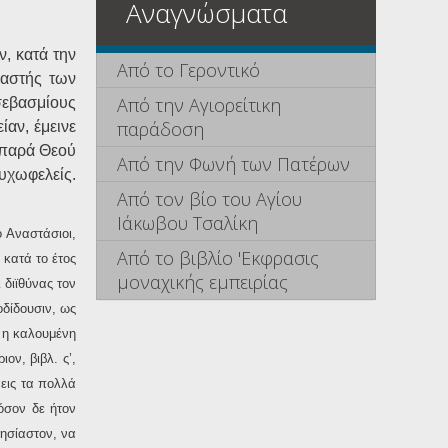
Αναγνώσματα
, κατά την
Από το Γεροντικό
ραστής των
Από την Αγιορείτικη
σεβασμίους
παράδοση
ίαν, έμεινε
ε παρά Θεού
Από την Φωνή των Πατέρων
υχωφελείς.
Από τον βίο του Αγίου
Ιάκωβου Τσαλίκη
ο Αναστάσιοι,
Από το βιβλίο 'Εκφρασις
 κατά το έτος
μοναχικής εμπειρίας
 διϊθύνας τον
δίδουσιν, ως
ς η καλουμένη
ον, βιβλ. ς’,
 εις τα πολλά
όσον δε ήτον
λησίαστον, να