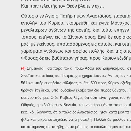
Και πριν τελευτής τον Θεόν βλέπειν έχει.
Ούτος ο εν Αγίοις Πατήρ ημών Αναστάσιος, παραιτή
εντολήν του Κυρίου, εκουρεύθη και έγινε Μοναχό
μεγαλιτέρων αγώνων της αρετής, δια τούτο επήγεν 
τόπους, επήγεν εις το Σίναιον όρος. Εκεί δε ευρίσκω
μαζί με εκείνους, υποτασσόμενος εις αυτούς, και υπ
χαρίσματα γνώσεως και σοφίας πολλής, δια της οπ
Φθάσας δε εις βαθύτατον γήρας, προς Κύριον εξεδή
(4)
Σημείωσαι, ότι παρά τω α’ τόμω Αδάμ του Ζοιρνικαβίου, σε
Σιναΐται και οι δύω, και Πατριάρχαι χρηματίσαντες Αντιοχείας κα
561 και υπέρ ευσεβείας αθλήσας εν έτει 599 προς Κύριον εξεδή
θρόνον έτη δέκα, υπό Ιουδαίων έλαβε τον δια πυρός θάνατον.
εκείνου πόνημα. Ο δε Καβέος λέγει, ότι αύτη είναι γόνος του 
Οδηγός, η εκδοθείσα εν Βενετία, του νεωτέρου Αναστασίου εστί
κεφ. κδ’, λέγοντα, ότι ο παλαιός Αναστάσιος, ήτον κατά μεν τα 
ψιλά και μικρά εστοχάζετο να μη σφάλη. Πολλώ δε μάλλον εις 
καταστημένος εις τα ήθη, ώστε μήτε εις το ευκολοτίμητον και 