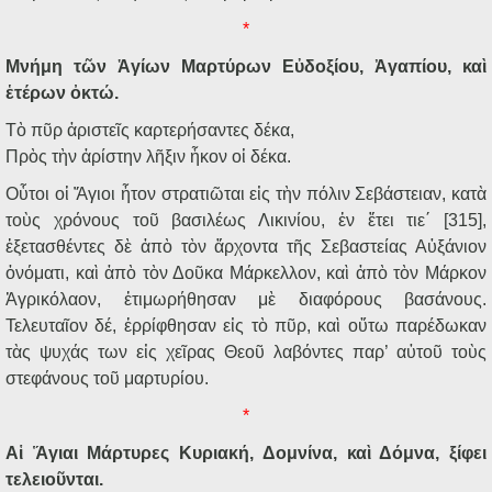
*
Μνήμη τῶν Ἁγίων Μαρτύρων Εὐδοξίου, Ἀγαπίου, καὶ
ἑτέρων ὀκτώ.
Τὸ πῦρ ἀριστεῖς καρτερήσαντες δέκα,
Πρὸς τὴν ἀρίστην λῆξιν ἧκον οἱ δέκα.
Οὗτοι οἱ Ἅγιοι ἦτον στρατιῶται εἰς τὴν πόλιν Σεβάστειαν, κατὰ
τοὺς χρόνους τοῦ βασιλέως Λικινίου, ἐν ἔτει τιε΄ [315],
ἐξετασθέντες δὲ ἀπὸ τὸν ἄρχοντα τῆς Σεβαστείας Αὐξάνιον
ὀνόματι, καὶ ἀπὸ τὸν Δοῦκα Μάρκελλον, καὶ ἀπὸ τὸν Μάρκον
Ἀγρικόλαον, ἐτιμωρήθησαν μὲ διαφόρους βασάνους.
Τελευταῖον δέ, ἐρρίφθησαν εἰς τὸ πῦρ, καὶ οὕτω παρέδωκαν
τὰς ψυχάς των εἰς χεῖρας Θεοῦ λαβόντες παρ’ αὐτοῦ τοὺς
στεφάνους τοῦ μαρτυρίου.
*
Αἱ Ἅγιαι Μάρτυρες Κυριακή, Δομνίνα, καὶ Δόμνα, ξίφει
τελειοῦνται.