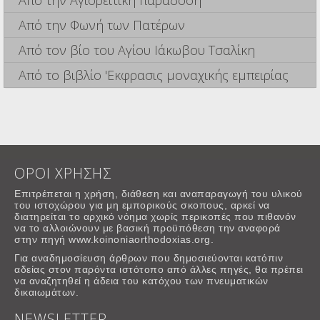
Από την Φωνή των Πατέρων
Από τον βίο του Αγίου Ιάκωβου Τσαλίκη
Από το βιβλίο 'Εκφρασις μοναχικής εμπειρίας
ΟΡΟΙ ΧΡΗΣΗΣ
Επιτρέπεται η χρήση, διάθεση και αναπαραγωγή του υλικού
του ιστοχώρου για μη εμπορικούς σκοπους, αρκεί να
διατηρείται το αρχικό νόημα χωρίς περικοπές που πιθανόν
να το αλλοιώνουν με βασική προϋπόθεση την αναφορά
στην πηγή www.koinoniaorthodoxias.org.
Για αναδημοσίευση άρθρων που δημοσιεύονται κατόπιν
αδείας στον παρόντα ιστότοπο από άλλες πηγές, θα πρέπει
να αναζητηθεί η άδεια του κατόχου των πνευματικών
δικαιωμάτων.
NEWSLETTER