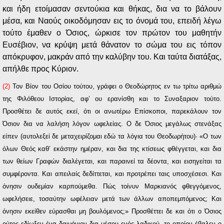
και ήδη ετοίμασαν σεντούκια και θήκας, δια να το βάλουν
μέσα, και Ναούς οικοδόμησαν εις το όνομά του, επειδή λέγω
τούτο έμαθεν ο Όσιος, ώρκισε τον πρώτον του μαθητήν
Ευσέβιον, να κρύψη μετά θάνατον το σώμα του εις τόπον
απόκρυφον, μακράν από την καλύβην του. Και ταύτα διατάξας,
απήλθε προς Κύριον.
(2)
Τον Βίον του Οσίου τούτου, γράφει ο Θεοδώρητος εν τω τρίτω αριθμώ
της Φιλόθεου Ιστορίας, αφ’ ου ερανίσθη και το Συναξαριον τούτο.
Προσθέτει δε αυτός εκεί, ότι οι ανωτέρω Επίσκοποι, παρεκάλουν τον
Όσιον δια να λαλήση λόγον ωφελείας. Ο δε Όσιος μεγάλως στενάξας
είπεν (αυτολεξεί δε μεταχειρίζομαι εδώ τα λόγια του Θεοδωρήτου)· «Ο των
όλων Θεός καθ’ εκάστην ημέραν, και δια της κτίσεως φθέγγεται, και δια
των θείων Γραφών διαλέγεται, και παραινεί τα δέοντα, και εισηγείται τα
συμφέροντα. Και απειλαίς δεδίττεται, και προτρέπει ταις υποσχέσεσι. Και
όνησιν ουδεμίαν καρπούμεθα. Πώς τοίνυν Μαρκιανός φθεγγόμενος,
ωφελήσειε, τοσαύτην ωφέλειαν μετά των άλλων αποπεμπόμενος; Και
όνησιν εκείθεν εύρασθαι μη βουλόμενος;» Προσθέττει δε και ότι ο Όσιος
ούτος εδίωξεν ένα δαιμόνιον δια μέσου ενός λαδικού, το οποίον έβαλεν ο