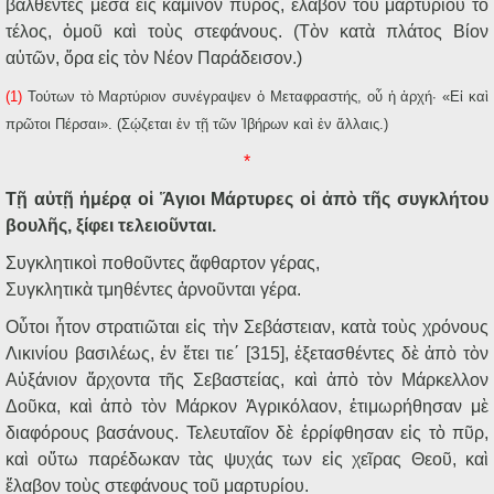
βαλθέντες μέσα εἰς κάμινον πυρός, ἔλαβον τοῦ μαρτυρίου τὸ
τέλος, ὁμοῦ καὶ τοὺς στεφάνους. (Τὸν κατὰ πλάτος Βίον
αὐτῶν, ὅρα εἰς τὸν Νέον Παράδεισον.)
(1)
Τούτων τὸ Μαρτύριον συνέγραψεν ὁ Μεταφραστής, οὗ ἡ ἀρχή· «Εἰ καὶ
πρῶτοι Πέρσαι». (Σῴζεται ἐν τῇ τῶν Ἰβήρων καὶ ἐν ἄλλαις.)
*
Τῇ αὐτῇ ἡμέρᾳ οἱ Ἅγιοι Μάρτυρες οἱ ἀπὸ τῆς συγκλήτου
βουλῆς, ξίφει τελειοῦνται.
Συγκλητικοὶ ποθοῦντες ἄφθαρτον γέρας,
Συγκλητικὰ τμηθέντες ἀρνοῦνται γέρα.
Οὗτοι ἦτον στρατιῶται εἰς τὴν Σεβάστειαν, κατὰ τοὺς χρόνους
Λικινίου βασιλέως, ἐν ἔτει τιε΄ [315], ἐξετασθέντες δὲ ἀπὸ τὸν
Αὐξάνιον ἄρχοντα τῆς Σεβαστείας, καὶ ἀπὸ τὸν Μάρκελλον
Δοῦκα, καὶ ἀπὸ τὸν Μάρκον Ἀγρικόλαον, ἐτιμωρήθησαν μὲ
διαφόρους βασάνους. Τελευταῖον δὲ ἐρρίφθησαν εἰς τὸ πῦρ,
καὶ οὕτω παρέδωκαν τὰς ψυχάς των εἰς χεῖρας Θεοῦ, καὶ
ἔλαβον τοὺς στεφάνους τοῦ μαρτυρίου.