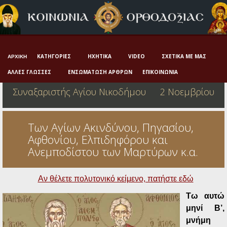
Αρχική
Πνευματική ζωή
Μαρτυρία και διδαχή
ΚΑΤΗΓΟΡΊΕΣ
ΗΧΗΤΙΚΆ
VIDEO
ΣΧΕΤΙΚΆ ΜΕ ΜΑΣ
ΑΡΧΙΚΉ
Λατρεία και προσευχή
ΆΛΛΕΣ ΓΛΏΣΣΕΣ
ΕΝΣΩΜΆΤΩΣΗ ΆΡΘΡΩΝ
ΕΠΙΚΟΙΝΩΝΊΑ
Συναξαριστής Αγίου Νικοδήμου
2 Νοεμβρίου
Πατερικό ανθολόγιο
Αγιολόγιο – Εορτολόγιο
Των Αγίων Ακινδύνου, Πηγασίου,
Γέροντες
Αφθονίου, Ελπιδηφόρου και
Ανεμποδίστου των Μαρτύρων κ.α.
Η πίστη στην εποχή μας
Ορθόδοξη οικογένεια
Αν θέλετε πολυτονικό κείμενο, πατήστε εδώ
Ορθόδοξο προσκυνητάριο
Τω αυτώ
μηνί Β’,
Σκέψεις-προβληματισμοί
μνήμη