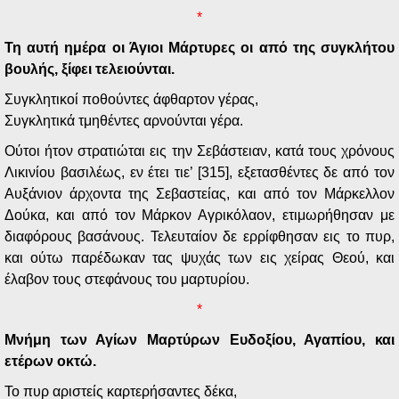
*
Τη αυτή ημέρα οι Άγιοι Μάρτυρες οι από της συγκλήτου
βουλής, ξίφει τελειούνται.
Συγκλητικοί ποθούντες άφθαρτον γέρας,
Συγκλητικά τμηθέντες αρνούνται γέρα.
Ούτοι ήτον στρατιώται εις την Σεβάστειαν, κατά τους χρόνους
Λικινίου βασιλέως, εν έτει τιε’ [315], εξετασθέντες δε από τον
Αυξάνιον άρχοντα της Σεβαστείας, και από τον Μάρκελλον
Δούκα, και από τον Μάρκον Αγρικόλαον, ετιμωρήθησαν με
διαφόρους βασάνους. Τελευταίον δε ερρίφθησαν εις το πυρ,
και ούτω παρέδωκαν τας ψυχάς των εις χείρας Θεού, και
έλαβον τους στεφάνους του μαρτυρίου.
*
Μνήμη των Αγίων Μαρτύρων Ευδοξίου, Αγαπίου, και
ετέρων οκτώ.
Το πυρ αριστείς καρτερήσαντες δέκα,