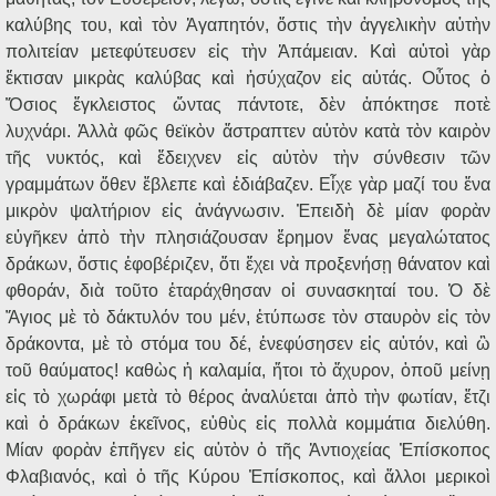
καλύβης του, καὶ τὸν Ἀγαπητόν, ὅστις τὴν ἀγγελικὴν αὐτὴν
πολιτείαν μετεφύτευσεν εἰς τὴν Ἀπάμειαν. Καὶ αὐτοὶ γὰρ
ἔκτισαν μικρὰς καλύβας καὶ ἡσύχαζον εἰς αὐτάς. Οὗτος ὁ
Ὅσιος ἔγκλειστος ὤντας πάντοτε, δὲν ἀπόκτησε ποτὲ
λυχνάρι. Ἀλλὰ φῶς θεϊκὸν ἄστραπτεν αὐτὸν κατὰ τὸν καιρὸν
τῆς νυκτός, καὶ ἔδειχνεν εἰς αὐτὸν τὴν σύνθεσιν τῶν
γραμμάτων ὅθεν ἔβλεπε καὶ ἐδιάβαζεν. Εἶχε γὰρ μαζί του ἕνα
μικρὸν ψαλτήριον εἰς ἀνάγνωσιν. Ἐπειδὴ δὲ μίαν φορὰν
εὐγῆκεν ἀπὸ τὴν πλησιάζουσαν ἔρημον ἕνας μεγαλώτατος
δράκων, ὅστις ἐφοβέριζεν, ὅτι ἔχει νὰ προξενήσῃ θάνατον καὶ
φθοράν, διὰ τοῦτο ἐταράχθησαν οἱ συνασκηταί του. Ὁ δὲ
Ἅγιος μὲ τὸ δάκτυλόν του μέν, ἐτύπωσε τὸν σταυρὸν εἰς τὸν
δράκοντα, μὲ τὸ στόμα του δέ, ἐνεφύσησεν εἰς αὐτόν, καὶ ὢ
τοῦ θαύματος! καθὼς ἡ καλαμία, ἤτοι τὸ ἄχυρον, ὁποῦ μείνῃ
εἰς τὸ χωράφι μετὰ τὸ θέρος ἀναλύεται ἀπὸ τὴν φωτίαν, ἔτζι
καὶ ὁ δράκων ἐκεῖνος, εὐθὺς εἰς πολλὰ κομμάτια διελύθη.
Μίαν φορὰν ἐπῆγεν εἰς αὐτὸν ὁ τῆς Ἀντιοχείας Ἐπίσκοπος
Φλαβιανός, καὶ ὁ τῆς Κύρου Ἐπίσκοπος, καὶ ἄλλοι μερικοὶ