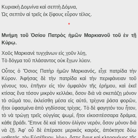
Κυριακὴ Δομνίνα καὶ σεπτὴ Δόμνα,
Ὡς σεπτὸν αἱ τρεῖς ἐκ ξίφους εὗρον τέλος.
*
Μνήμη τοῦ Ὁσίου Πατρὸς ἡμῶν Μαρκιανοῦ τοῦ ἐν τῇ
Κύρῳ.
Χοῦς Μαρκιανὲ τυγχάνων εἰς χοῦν λύῃ,
Τὸ δόγμα τοῦ πλάσαντος οὐκ ἔχων λύειν.
Οὗτος ὁ Ὅσιος Πατὴρ ἡμῶν Μαρκιανός, εἶχε πατρίδα τὴν
Κύρον. Ἀφήσας δὲ τὴν πατρίδα καὶ τὴν περιφάνειαν τοῦ
γένους του, ἐπῆγεν εἰς τὸν ὀμφαλὸν τῆς ἐρήμου, καὶ ἐκεῖ
κτίσας ἕνα τόσον μικρὸν κελλάκι, ὅσον διὰ νὰ σκεπάζῃ μόνον
τὸ σῶμά του, ἐκλείσθη μέσα εἰς αὐτό, τρίχινα ῥάσα φορῶν,
ἤτοι ὑφασμένα ἀπὸ γηδίσσας τρίχας. Τὸ δὲ φαγητόν του ἦτον,
τὸ νὰ τρώγῃ τρεῖς οὐγγίας ψωμί, ἤτοι εἰκοσιτέσσαρα δράμια,
κάθε βράδι. Ἔπινε δὲ καὶ τόσον ὀλίγον νερόν, ὅσον μόνον διὰ
νὰ ζῇ. Ἀφ’ οὗ δὲ ἐπέρασε μερικὸς καιρός, ἀπόκτησε δύω
μαθητάς, τὸν Εὐσέβειον, λέγω, ὅστις ἔγινε καὶ κληρονόμος τῆς