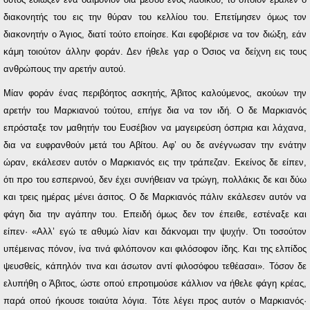
διακονητής του εις την θύραν του κελλίου του. Επετίμησεν όμως τον
διακονητήν ο Άγιος, διατί τούτο εποίησε. Και εφοβέρισε να τον διώξη, εάν
κάμη τοιούτον άλλην φοράν. Δεν ήθελε γαρ ο Όσιος να δείχνη εις τους
ανθρώπους την αρετήν αυτού.
Μίαν φοράν ένας περιβόητος ασκητής, Άβιτος καλούμενος, ακούων την
αρετήν του Μαρκιανού τούτου, επήγε δια να τον ιδή. Ο δε Μαρκιανός
επρόσταξε τον μαθητήν του Ευσέβιον να μαγειρεύση όσπρια και λάχανα,
δια να ευφρανθούν μετά του Αβίτου. Αφ’ ου δε ανέγνωσαν την ενάτην
ώραν, εκάλεσεν αυτόν ο Μαρκιανός εις την τράπεζαν. Εκείνος δε είπεν,
ότι προ του εσπερινού, δεν έχει συνήθειαν να τρώγη, πολλάκις δε και δύω
και τρεις ημέρας μένει άσιτος. Ο δε Μαρκιανός πάλιν εκάλεσεν αυτόν να
φάγη δια την αγάπην του. Επειδή όμως δεν τον έπειθε, εστέναξε και
είπεν· «Αλλ’ εγώ τε αθυμώ λίαν και δάκνομαι την ψυχήν. Ότι τοσούτον
υπέμεινας πόνον, ίνα τινά φιλόπονον και φιλόσοφον ίδης. Και της ελπίδος
ψευσθείς, κάπηλόν τινα και άσωτον αντί φιλοσόφου τεθέασαι». Τόσον δε
ελυπήθη ο Άβιτος, ώστε οπού επροτιμούσε κάλλιον να ήθελε φάγη κρέας,
παρά οπού ήκουσε τοιαύτα λόγια. Τότε λέγει προς αυτόν ο Μαρκιανός·