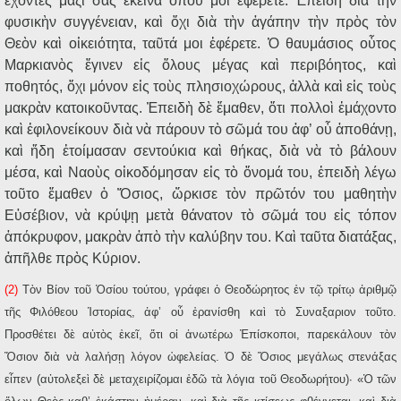
ἔχοντες μαζί σας ἐκεῖνα ὁποῦ μοι ἐφέρετε. Ἐπειδὴ διὰ τὴν
φυσικὴν συγγένειαν, καὶ ὄχι διὰ τὴν ἀγάπην τὴν πρὸς τὸν
Θεὸν καὶ οἰκειότητα, ταῦτά μοι ἐφέρετε. Ὁ θαυμάσιος οὗτος
Μαρκιανὸς ἔγινεν εἰς ὅλους μέγας καὶ περιβόητος, καὶ
ποθητός, ὄχι μόνον εἰς τοὺς πλησιοχώρους, ἀλλὰ καὶ εἰς τοὺς
μακρὰν κατοικοῦντας. Ἐπειδὴ δὲ ἔμαθεν, ὅτι πολλοὶ ἐμάχοντο
καὶ ἐφιλονείκουν διὰ νὰ πάρουν τὸ σῶμά του ἀφ’ οὗ ἀποθάνῃ,
καὶ ἤδη ἑτοίμασαν σεντούκια καὶ θήκας, διὰ νὰ τὸ βάλουν
μέσα, καὶ Ναοὺς οἰκοδόμησαν εἰς τὸ ὄνομά του, ἐπειδὴ λέγω
τοῦτο ἔμαθεν ὁ Ὅσιος, ὥρκισε τὸν πρῶτόν του μαθητὴν
Εὐσέβιον, νὰ κρύψῃ μετὰ θάνατον τὸ σῶμά του εἰς τόπον
ἀπόκρυφον, μακρὰν ἀπὸ τὴν καλύβην του. Καὶ ταῦτα διατάξας,
ἀπῆλθε πρὸς Κύριον.
(2)
Τὸν Βίον τοῦ Ὁσίου τούτου, γράφει ὁ Θεοδώρητος ἐν τῷ τρίτῳ ἀριθμῷ
τῆς Φιλόθεου Ἱστορίας, ἀφ’ οὗ ἐρανίσθη καὶ τὸ Συναξαριον τοῦτο.
Προσθέτει δὲ αὐτὸς ἐκεῖ, ὅτι οἱ ἀνωτέρω Ἐπίσκοποι, παρεκάλουν τὸν
Ὅσιον διὰ νὰ λαλήσῃ λόγον ὠφελείας. Ὁ δὲ Ὅσιος μεγάλως στενάξας
εἶπεν (αὐτολεξεὶ δὲ μεταχειρίζομαι ἐδῶ τὰ λόγια τοῦ Θεοδωρήτου)· «Ὁ τῶν