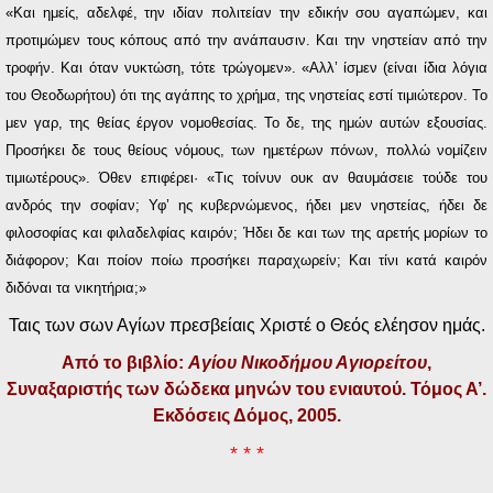
«Και ημείς, αδελφέ, την ιδίαν πολιτείαν την εδικήν σου αγαπώμεν, και
προτιμώμεν τους κόπους από την ανάπαυσιν. Και την νηστείαν από την
τροφήν. Και όταν νυκτώση, τότε τρώγομεν». «Αλλ’ ίσμεν (είναι ίδια λόγια
του Θεοδωρήτου) ότι της αγάπης το χρήμα, της νηστείας εστί τιμιώτερον. Το
μεν γαρ, της θείας έργον νομοθεσίας. Το δε, της ημών αυτών εξουσίας.
Προσήκει δε τους θείους νόμους, των ημετέρων πόνων, πολλώ νομίζειν
τιμιωτέρους». Όθεν επιφέρει· «Τις τοίνυν ουκ αν θαυμάσειε τούδε του
ανδρός την σοφίαν; Υφ’ ης κυβερνώμενος, ήδει μεν νηστείας, ήδει δε
φιλοσοφίας και φιλαδελφίας καιρόν; Ήδει δε και των της αρετής μορίων το
διάφορον; Και ποίον ποίω προσήκει παραχωρείν; Και τίνι κατά καιρόν
διδόναι τα νικητήρια;»
Ταις των σων Αγίων πρεσβείαις Χριστέ ο Θεός ελέησον ημάς.
Από το βιβλίο:
Αγίου Νικοδήμου Αγιορείτου
,
Συναξαριστής των δώδεκα μηνών του ενιαυτού. Τόμος Α’.
Εκδόσεις Δόμος, 2005.
* * *