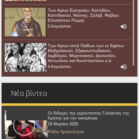
Των Αγίων Ευσιγνίου, Καττιδίου,
Καττιδιανού, Νόννης, Σόλεβ, Φαβίου
Επισκόπου Ρώμης
5 Αυγούστου
Των Αγιων επτά Παίδων των εν Εφέσω
Μαξιμιλιανού, Εξακουστωδιανού,
Ιαμβλίχου, Μαρτινιανού, Διονυσίου,
Αντωνίνου και Κωνσταντίνου κ.ά.
4 Αυγούστου
Νέα βίντεο
Οι διδαχές της γερόντισσας Γαλακτίας της
Κρήτης για την οικογένεια
19 Μαρτίου 2025
Ράδιο Χρηστότητα