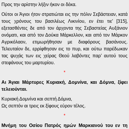
Προς την αρίστην λήξιν ήκον οι δέκα.
Ούτοι οι Άγιοι ήτον στρατιώται εις την πόλιν Σεβάστειαν, κατά
τους χρόνους του βασιλέως Λικινίου, εν έτει τιε’ [315],
εξετασθέντες δε από τον άρχοντα της Σεβαστείας Αυξάνιον
ονόματι, και από τον Δούκα Μάρκελλον, και από τον Μάρκον
Αγρικόλαον, ετιμωρήθησαν με διαφόρους βασάνους.
Τελευταίον δε, ερρίφθησαν εις το πυρ, και ούτω παρέδωκαν
τας ψυχάς των εις χείρας Θεού λαβόντες παρ’ αυτού τους
στεφάνους του μαρτυρίου.
*
Αι Άγιαι Μάρτυρες Κυριακή, Δομνίνα, και Δόμνα, ξίφει
τελειούνται.
Κυριακή Δομνίνα και σεπτή Δόμνα,
Ως σεπτόν αι τρεις εκ ξίφους εύρον τέλος.
*
Μνήμη του Οσίου Πατρός ημών Μαρκιανού του εν τη