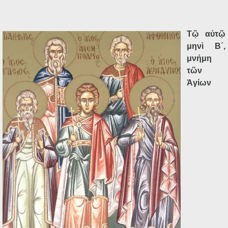
Τῷ αὐτῷ
μηνὶ Β΄,
μνήμη
τῶν
Ἁγίων