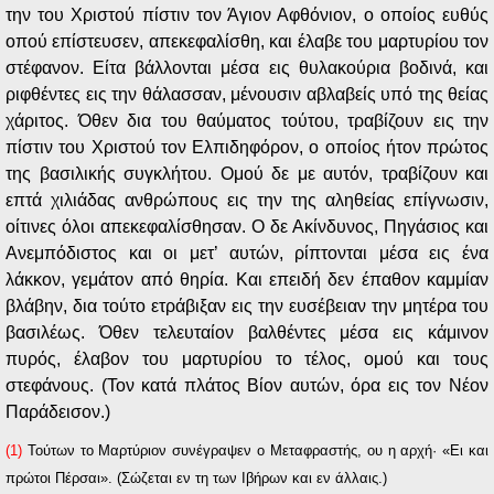
την του Χριστού πίστιν τον Άγιον Αφθόνιον, ο οποίος ευθύς
οπού επίστευσεν, απεκεφαλίσθη, και έλαβε του μαρτυρίου τον
στέφανον. Είτα βάλλονται μέσα εις θυλακούρια βοδινά, και
ριφθέντες εις την θάλασσαν, μένουσιν αβλαβείς υπό της θείας
χάριτος. Όθεν δια του θαύματος τούτου, τραβίζουν εις την
πίστιν του Χριστού τον Ελπιδηφόρον, ο οποίος ήτον πρώτος
της βασιλικής συγκλήτου. Ομού δε με αυτόν, τραβίζουν και
επτά χιλιάδας ανθρώπους εις την της αληθείας επίγνωσιν,
οίτινες όλοι απεκεφαλίσθησαν. Ο δε Ακίνδυνος, Πηγάσιος και
Ανεμπόδιστος και οι μετ’ αυτών, ρίπτονται μέσα εις ένα
λάκκον, γεμάτον από θηρία. Και επειδή δεν έπαθον καμμίαν
βλάβην, δια τούτο ετράβιξαν εις την ευσέβειαν την μητέρα του
βασιλέως. Όθεν τελευταίον βαλθέντες μέσα εις κάμινον
πυρός, έλαβον του μαρτυρίου το τέλος, ομού και τους
στεφάνους. (Τον κατά πλάτος Βίον αυτών, όρα εις τον Νέον
Παράδεισον.)
(1)
Τούτων το Μαρτύριον συνέγραψεν ο Μεταφραστής, ου η αρχή· «Ει και
πρώτοι Πέρσαι». (Σώζεται εν τη των Ιβήρων και εν άλλαις.)