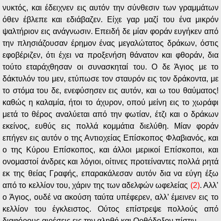
νυκτός, και έδειχνεν εις αυτόν την σύνθεσιν των γραμμάτων
όθεν έβλεπε και εδιάβαζεν. Είχε γαρ μαζί του ένα μικρόν
ψαλτήριον εις ανάγνωσιν. Επειδή δε μίαν φοράν ευγήκεν από
την πλησιάζουσαν έρημον ένας μεγαλώτατος δράκων, όστις
εφοβέριζεν, ότι έχει να προξενήση θάνατον και φθοράν, δια
τούτο εταράχθησαν οι συνασκηταί του. Ο δε Άγιος με το
δάκτυλόν του μεν, ετύπωσε τον σταυρόν εις τον δράκοντα, με
το στόμα του δε, ενεφύσησεν εις αυτόν, και ω του θαύματος!
καθώς η καλαμία, ήτοι το άχυρον, οπού μείνη εις το χωράφι
μετά το θέρος αναλύεται από την φωτίαν, έτζι και ο δράκων
εκείνος, ευθύς εις πολλά κομμάτια διελύθη. Μίαν φοράν
επήγεν εις αυτόν ο της Αντιοχείας Επίσκοπος Φλαβιανός, και
ο της Κύρου Επίσκοπος, και άλλοι μερικοί Επίσκοποι, και
ονομαστοί άνδρες και λόγιοι, οίτινες προτείναντες πολλά ρητά
εκ της θείας Γραφής, επαρακάλεσαν αυτόν δια να εύγη έξω
από το κελλίον του, χάριν της των αδελφών ωφελείας
(2)
. Αλλ’
ο Άγιος, ουδέ να ακούση ταύτα υπέφερεν, αλλ’ έμεινεν εις το
κελλίον του έγκλειστος. Ούτος επίστρεψε πολλούς από
διαφόρους αιρέσεις εις την αληθή και Ορθόδοξον πίστιν.