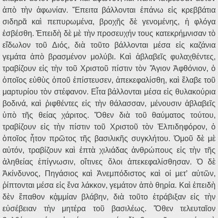
ἀπὸ τὴν ἀφωνίαν. Ἔπειτα βάλλονται ἐπάνω εἰς κρεββάτια
σιδηρᾶ καὶ πεπυρωμένα, βροχῆς δὲ γενομένης, ἡ φλόγα
ἐσβέσθη. Ἐπειδὴ δὲ μὲ τὴν προσευχήν τους κατεκρήμνισαν τὸ
εἴδωλον τοῦ Διός, διὰ τοῦτο βάλλονται μέσα εἰς καζάνια
γεμάτα ἀπὸ βρασμένον μολύβι. Καὶ ἀβλαβεῖς φυλαχθέντες,
τραβίζουν εἰς τὴν τοῦ Χριστοῦ πίστιν τὸν Ἅγιον Ἀφθόνιον, ὁ
ὁποῖος εὐθὺς ὁποῦ ἐπίστευσεν, ἀπεκεφαλίσθη, καὶ ἔλαβε τοῦ
μαρτυρίου τὸν στέφανον. Εἶτα βάλλονται μέσα εἰς θυλακούρια
βοδινά, καὶ ῥιφθέντες εἰς τὴν θάλασσαν, μένουσιν ἀβλαβεῖς
ὑπὸ τῆς θείας χάριτος. Ὅθεν διὰ τοῦ θαύματος τούτου,
τραβίζουν εἰς τὴν πίστιν τοῦ Χριστοῦ τὸν Ἐλπιδηφόρον, ὁ
ὁποῖος ἦτον πρῶτος τῆς βασιλικῆς συγκλήτου. Ὁμοῦ δὲ μὲ
αὐτόν, τραβίζουν καὶ ἑπτὰ χιλιάδας ἀνθρώπους εἰς τὴν τῆς
ἀληθείας ἐπίγνωσιν, οἵτινες ὅλοι ἀπεκεφαλίσθησαν. Ὁ δὲ
Ἀκίνδυνος, Πηγάσιος καὶ Ἀνεμπόδιστος καὶ οἱ μετ’ αὐτῶν,
ῥίπτονται μέσα εἰς ἕνα λάκκον, γεμάτον ἀπὸ θηρία. Καὶ ἐπειδὴ
δὲν ἔπαθον κᾀμμίαν βλάβην, διὰ τοῦτο ἐτράβιξαν εἰς τὴν
εὐσέβειαν τὴν μητέρα τοῦ βασιλέως. Ὅθεν τελευταῖον