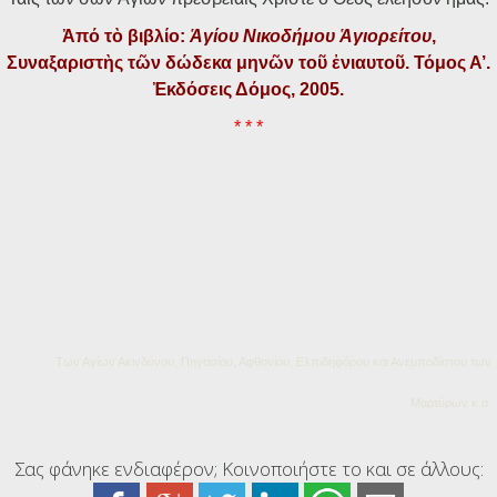
Ἀπό τὸ βιβλίο:
Ἁγίου Νικοδήμου Ἁγιορείτου
,
Συναξαριστὴς τῶν δώδεκα μηνῶν τοῦ ἐνιαυτοῦ. Τόμος Α’.
Ἐκδόσεις Δόμος, 2005.
* * *
Των Αγίων Ακινδύνου, Πηγασίου, Αφθονίου, Ελπιδηφόρου και Ανεμποδίστου των
Μαρτύρων κ.α.
Σας φάνηκε ενδιαφέρον; Κοινοποιήστε το και σε άλλους: