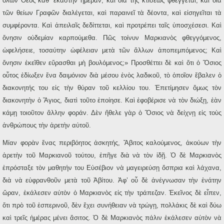
ὅλων Θεὸς καθ’ ἑκάστην ἡμέραν, καὶ διὰ τῆς κτίσεως φθέγγεται, καὶ διὰ
τῶν θείων Γραφῶν διαλέγεται, καὶ παραινεῖ τὰ δέοντα, καὶ εἰσηγεῖται τὰ
συμφέροντα. Καὶ ἀπειλαῖς δεδίττεται, καὶ προτρέπει ταῖς ὑποσχέσεσι. Καὶ
ὄνησιν οὐδεμίαν καρπούμεθα. Πῶς τοίνυν Μαρκιανὸς φθεγγόμενος,
ὠφελήσειε, τοσαύτην ὠφέλειαν μετὰ τῶν ἄλλων ἀποπεμπόμενος; Καὶ
ὄνησιν ἐκεῖθεν εὕρασθαι μὴ βουλόμενος;» Προσθέττει δὲ καὶ ὅτι ὁ Ὅσιος
οὗτος ἐδίωξεν ἕνα δαιμόνιον διὰ μέσου ἑνὸς λαδικοῦ, τὸ ὁποῖον ἔβαλεν ὁ
διακονητής του εἰς τὴν θύραν τοῦ κελλίου του. Ἐπετίμησεν ὅμως τὸν
διακονητὴν ὁ Ἅγιος, διατὶ τοῦτο ἐποίησε. Καὶ ἐφοβέρισε νὰ τὸν διώξῃ, ἐὰν
κάμῃ τοιοῦτον ἄλλην φοράν. Δὲν ἤθελε γὰρ ὁ Ὅσιος νὰ δείχνῃ εἰς τοὺς
ἀνθρώπους τὴν ἀρετὴν αὐτοῦ.
Μίαν φορὰν ἕνας περιβόητος ἀσκητής, Ἄβιτος καλούμενος, ἀκούων τὴν
ἀρετὴν τοῦ Μαρκιανοῦ τούτου, ἐπῆγε διὰ νὰ τὸν ἰδῇ. Ὁ δὲ Μαρκιανὸς
ἐπρόσταξε τὸν μαθητήν του Εὐσέβιον νὰ μαγειρεύσῃ ὄσπρια καὶ λάχανα,
διὰ νὰ εὐφρανθοῦν μετὰ τοῦ Ἀβίτου. Ἀφ’ οὗ δὲ ἀνέγνωσαν τὴν ἐνάτην
ὥραν, ἐκάλεσεν αὐτὸν ὁ Μαρκιανὸς εἰς τὴν τράπεζαν. Ἐκεῖνος δὲ εἶπεν,
ὅτι πρὸ τοῦ ἑσπερινοῦ, δὲν ἔχει συνήθειαν νὰ τρώγῃ, πολλάκις δὲ καὶ δύω
καὶ τρεῖς ἡμέρας μένει ἄσιτος. Ὁ δὲ Μαρκιανὸς πάλιν ἐκάλεσεν αὐτὸν νὰ