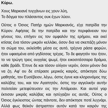
Κύρω.
Χους Μαρκιανέ τυγχάνων εις χουν λύη,
Το δόγμα του πλάσαντος ουκ έχων λύειν.
Ούτος ο Όσιος Πατήρ ημών Μαρκιανός, είχε πατρίδα την
Κύρον. Αφήσας δε την πατρίδα και την περιφάνειαν του
γένους του, επήγεν εις τον ομφαλόν της ερήμου, και εκεί
κτίσας ένα τόσον μικρόν κελλάκι, όσον δια να σκεπάζη μόνον
το σώμα του, εκλείσθη μέσα εις αυτό, τρίχινα ράσα φορών,
ήτοι υφασμένα από γηδίσσας τρίχας. Το δε φαγητόν του ήτον,
το να τρώγη τρεις ουγγίας ψωμί, ήτοι εικοσιτέσσαρα δράμια,
κάθε βράδι. Έπινε δε και τόσον ολίγον νερόν, όσον μόνον δια
να ζη. Αφ’ ου δε επέρασε μερικός καιρός, απόκτησε δύω
μαθητάς, τον Ευσέβειον, λέγω, όστις έγινε και κληρονόμος της
καλύβης του, και τον Αγαπητόν, όστις την αγγελικήν αυτήν
πολιτείαν μετεφύτευσεν εις την Απάμειαν. Και αυτοί γαρ
έκτισαν μικράς καλύβας και ησύχαζον εις αυτάς. Ούτος ο
Όσιος έγκλειστος ώντας πάντοτε, δεν απόκτησε ποτέ λυχνάρι.
Αλλά φως θεϊκόν άστραπτεν αυτόν κατά τον καιρόν της