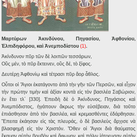
Μαρτύρων Ἀκινδύνου, Πηγασίου, Ἀφθονίου,
Ἐλπιδηφόρου, καὶ Ἀνεμποδίστου
(1)
.
Ἀκίνδυνον πῦρ τῶν δὲ λοιπῶν τεσσάρων,
Οὓς μέν, τὸ πῦρ ἔκτεινεν, οὓς δέ, τὸ ξίφος.
Δευτέρῃ Ἀφθονίῳ καὶ τέτρασι πῦρ ἄορ ἆθλος.
Οὗτοι οἱ Ἅγιοι ἐκατάγοντο ἀπὸ τὴν γῆν τῶν Περσῶν, καὶ εἶχον
τὴν πρώτην τιμὴν καὶ ἀξίαν κοντὰ εἰς τὸν βασιλέα Σαβώριον,
ἐν ἔτει τλ΄ [330]. Ἐπειδὴ δὲ ὁ Ἀκίνδυνος, Πηγάσιος καὶ
Ἀνεμπόδιστος, ἠγάπουν ἄκρως τὴν εὐσέβειαν, διὰ τοῦτο
ἐπιάσθησαν ἀπὸ τὸν βασιλέα, καὶ κρεμασθέντες ἐδάρθησαν.
Ἔπειτα ἐκάησαν εἰς τὰς πλευράς, ὁ δὲ βασιλεὺς ἄρχισε νὰ
βλασφημῇ εἰς τὸν Χριστόν. Ὅθεν οἱ Ἅγιοι διὰ θαύματος
ἔκαμαν αὐτὸν βουβὸν καὶ ἄφωνον, καὶ πάλιν ἰάτρευσαν αὐτὸν