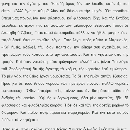
φάγῃ διὰ τὴν ἀγάπην του. Ἐπειδὴ ὅμως δὲν τὸν ἔπειθε, ἐστέναξε καὶ
εἶπεν· «Ἀλλ’ ἐγώ τε ἀθυμῶ λίαν καὶ δάκνομαι τὴν ψυχήν. Ὅτι τοσοῦτον
ὑπέμεινας πόνον, ἵνα τινα φιλόπονον καὶ φιλόσοφον ἴδῃς. Καὶ τῆς ἐλπίδος
ψευσθείς, κάπηλόν τινα καὶ ἄσωτον ἀντὶ φιλοσόφου τεθέασαι». Τόσον δὲ
ἐλυπήθη ὁ Ἄβιτος, ὥστε ὁποῦ ἐπροτιμοῦσε κάλλιον νὰ ἤθελε φάγῃ κρέας,
παρὰ ὁποῦ ἤκουσε τοιαῦτα λόγια. Τότε λέγει πρὸς αὐτὸν ὁ Μαρκιανός·
«Καὶ ἡμεῖς, ἀδελφέ, τὴν ἰδίαν πολιτείαν τὴν ἐδικήν σου ἀγαπῶμεν, καὶ
προτιμῶμεν τοὺς κόπους ἀπὸ τὴν ἀνάπαυσιν. Καὶ τὴν νηστείαν ἀπὸ τὴν
τροφήν. Καὶ ὅταν νυκτώσῃ, τότε τρώγομεν». «Ἀλλ’ ἴσμεν (εἶναι ἴδια λόγια
τοῦ Θεοδωρήτου) ὅτι τῆς ἀγάπης τὸ χρῆμα, τῆς νηστείας ἐστὶ τιμιώτερον.
Τὸ μὲν γάρ, τῆς θείας ἔργον νομοθεσίας. Τὸ δέ, τῆς ἡμῶν αὐτῶν ἐξουσίας.
Προσήκει δὲ τοὺς θείους νόμους, τῶν ἡμετέρων πόνων, πολλῷ νομίζειν
τιμιωτέρους». Ὅθεν ἐπιφέρει· «Τίς τοίνυν οὐκ ἂν θαυμάσειε τοῦδε τοῦ
ἀνδρὸς τὴν σοφίαν; Ὑφ’ ἧς κυβερνώμενος, ᾔδει μὲν νηστείας, ᾔδει δὲ
φιλοσοφίας καὶ φιλαδελφίας καιρόν; ᾜδει δὲ καὶ τῶν τῆς ἀρετῆς μορίων τὸ
διάφορον; Καὶ ποῖον ποίῳ προσήκει παραχωρεῖν; Καὶ τίνι κατὰ καιρὸν
διδόναι τὰ νικητήρια;»
Ταῖς τῶν σῶν Ἁγίων πρεσβείαις Χριστὲ ὁ Θεὸς ἐλέησον ἡμᾶς.