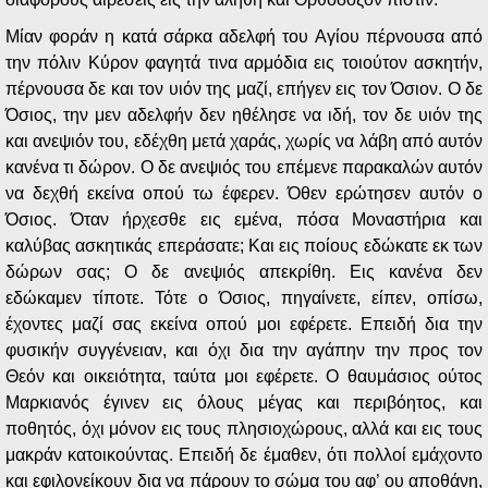
Μίαν φοράν η κατά σάρκα αδελφή του Αγίου πέρνουσα από
την πόλιν Κύρον φαγητά τινα αρμόδια εις τοιούτον ασκητήν,
πέρνουσα δε και τον υιόν της μαζί, επήγεν εις τον Όσιον. Ο δε
Όσιος, την μεν αδελφήν δεν ηθέλησε να ιδή, τον δε υιόν της
και ανεψιόν του, εδέχθη μετά χαράς, χωρίς να λάβη από αυτόν
κανένα τι δώρον. Ο δε ανεψιός του επέμενε παρακαλών αυτόν
να δεχθή εκείνα οπού τω έφερεν. Όθεν ερώτησεν αυτόν ο
Όσιος. Όταν ήρχεσθε εις εμένα, πόσα Μοναστήρια και
καλύβας ασκητικάς επεράσατε; Και εις ποίους εδώκατε εκ των
δώρων σας; Ο δε ανεψιός απεκρίθη. Εις κανένα δεν
εδώκαμεν τίποτε. Τότε ο Όσιος, πηγαίνετε, είπεν, οπίσω,
έχοντες μαζί σας εκείνα οπού μοι εφέρετε. Επειδή δια την
φυσικήν συγγένειαν, και όχι δια την αγάπην την προς τον
Θεόν και οικειότητα, ταύτα μοι εφέρετε. Ο θαυμάσιος ούτος
Μαρκιανός έγινεν εις όλους μέγας και περιβόητος, και
ποθητός, όχι μόνον εις τους πλησιοχώρους, αλλά και εις τους
μακράν κατοικούντας. Επειδή δε έμαθεν, ότι πολλοί εμάχοντο
και εφιλονείκουν δια να πάρουν το σώμα του αφ’ ου αποθάνη,