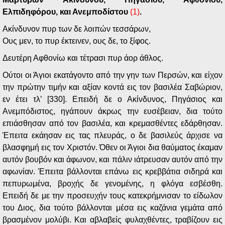
Ελπιδηφόρου, και Ανεμποδίστου
(1)
.
Ακίνδυνον πυρ των δε λοιπών τεσσάρων,
Ους μεν, το πυρ έκτεινεν, ους δε, το ξίφος.
Δευτέρη Αφθονίω και τέτρασι πυρ άορ άθλος.
Ούτοι οι Άγιοι εκατάγοντο από την γην των Περσών, και είχον
την πρώτην τιμήν και αξίαν κοντά εις τον βασιλέα Σαβώριον,
εν έτει τλ’ [330]. Επειδή δε ο Ακίνδυνος, Πηγάσιος και
Ανεμπόδιστος, ηγάπουν άκρως την ευσέβειαν, δια τούτο
επιάσθησαν από τον βασιλέα, και κρεμασθέντες εδάρθησαν.
Έπειτα εκάησαν εις τας πλευράς, ο δε βασιλεύς άρχισε να
βλασφημή εις τον Χριστόν. Όθεν οι Άγιοι δια θαύματος έκαμαν
αυτόν βουβόν και άφωνον, και πάλιν ιάτρευσαν αυτόν από την
αφωνίαν. Έπειτα βάλλονται επάνω εις κρεββάτια σιδηρά και
πεπυρωμένα, βροχής δε γενομένης, η φλόγα εσβέσθη.
Επειδή δε με την προσευχήν τους κατεκρήμνισαν το είδωλον
του Διος, δια τούτο βάλλονται μέσα εις καζάνια γεμάτα από
βρασμένον μολύβι. Και αβλαβείς φυλαχθέντες, τραβίζουν εις