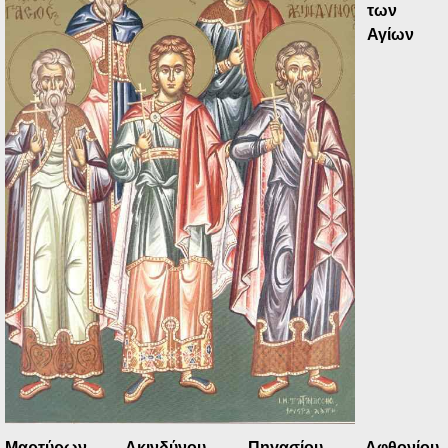
Ηχητικά
των
Αγίων
Μαρτύρων Ακινδύνου, Πηγασίου, Αφθονίου,