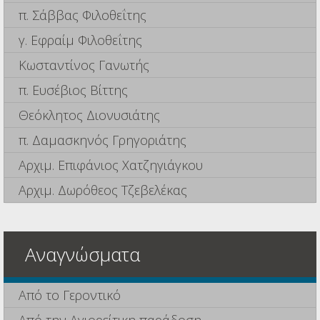
π. Σάββας Φιλοθεΐτης
γ. Εφραίμ Φιλοθεΐτης
Κωσταντίνος Γανωτής
π. Ευσέβιος Βίττης
Θεόκλητος Διονυσιάτης
π. Δαμασκηνός Γρηγοριάτης
Αρχιμ. Επιφάνιος Χατζηγιάγκου
Αρχιμ. Δωρόθεος Τζεβελέκας
Αναγνώσματα
Από το Γεροντικό
Από την Αγιορείτικη παράδοση