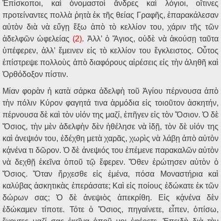
Ἐπίσκοποι, καὶ ὀνομαστοὶ ἄνδρες καὶ λόγιοι, οἵτινες
προτείναντες πολλὰ ῥητὰ ἐκ τῆς θείας Γραφῆς, ἐπαρακάλεσαν
αὐτὸν διὰ νὰ εὔγῃ ἔξω ἀπὸ τὸ κελλίον του, χάριν τῆς τῶν
ἀδελφῶν ὠφελείας
(2)
. Ἀλλ’ ὁ Ἅγιος, οὐδὲ νὰ ἀκούσῃ ταῦτα
ὑπέφερεν, ἀλλ’ ἔμεινεν εἰς τὸ κελλίον του ἔγκλειστος. Οὗτος
ἐπίστρεψε πολλοὺς ἀπὸ διαφόρους αἱρέσεις εἰς τὴν ἀληθῆ καὶ
Ὀρθόδοξον πίστιν.
Μίαν φορὰν ἡ κατὰ σάρκα ἀδελφὴ τοῦ Ἁγίου πέρνουσα ἀπὸ
τὴν πόλιν Κύρον φαγητά τινα ἁρμόδια εἰς τοιοῦτον ἀσκητήν,
πέρνουσα δὲ καὶ τὸν υἱόν της μαζί, ἐπῆγεν εἰς τὸν Ὅσιον. Ὁ δὲ
Ὅσιος, τὴν μὲν ἀδελφὴν δὲν ἠθέλησε νὰ ἰδῇ, τὸν δὲ υἱόν της
καὶ ἀνεψιόν του, ἐδέχθη μετὰ χαρᾶς, χωρὶς νὰ λάβῃ ἀπὸ αὐτὸν
κᾀνένα τι δῶρον. Ὁ δὲ ἀνεψιός του ἐπέμενε παρακαλῶν αὐτὸν
νὰ δεχθῇ ἐκεῖνα ὁποῦ τῷ ἔφερεν. Ὅθεν ἐρώτησεν αὐτὸν ὁ
Ὅσιος. Ὅταν ἤρχεσθε εἰς ἐμένα, πόσα Μοναστήρια καὶ
καλύβας ἀσκητικὰς ἐπεράσατε; Καὶ εἰς ποίους ἐδώκατε ἐκ τῶν
δώρων σας; Ὁ δὲ ἀνεψιὸς ἀπεκρίθη. Εἰς κᾀνένα δὲν
ἐδώκαμεν τίποτε. Τότε ὁ Ὅσιος, πηγαίνετε, εἶπεν, ὀπίσω,