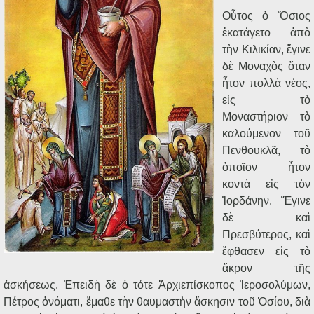
Οὗτος ὁ Ὅσιος
ἐκατάγετο ἀπὸ
τὴν Κιλικίαν, ἔγινε
δὲ Μοναχὸς ὅταν
ἦτον πολλὰ νέος,
εἰς τὸ
Μοναστήριον τὸ
καλούμενον τοῦ
Πενθουκλᾶ, τὸ
ὁποῖον ἦτον
κοντὰ εἰς τὸν
Ἰορδάνην. Ἔγινε
δὲ καὶ
Πρεσβύτερος, καὶ
ἔφθασεν εἰς τὸ
ἄκρον τῆς
ἀσκήσεως. Ἐπειδὴ δὲ ὁ τότε Ἀρχιεπίσκοπος Ἱεροσολύμων,
Πέτρος ὀνόματι, ἔμαθε τὴν θαυμαστὴν ἄσκησιν τοῦ Ὁσίου, διὰ