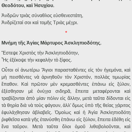
Θεοδότου
,
καὶ
Ἡσυχίου
.
Ἀνδρῶν
τριὰς
σύναθλος
εὐσθενεστάτη
,
Ἀνδρίζεταί
σοι
καὶ
τομῆς
Τριὰς
μέχρι
.
*
Μνήμη τῆς Ἁγίας Μάρτυρος Ἀσκληπιοδότης.
Ἔστεψε Χριστὸς τὴν Ἀσκληπιοδότην,
Ἧς ἐξέκοψε τὴν κεφαλὴν τὸ ξίφος.
Οὗτοι οἱ ἀνωτέρω Ἅγιοι παρασταθέντες εἰς τὸν ἡγεμόνα, καὶ
μὴ πεισθέντες νὰ ἀρνηθοῦν τὸν Χριστόν, πολλὰς τιμωρίας
ἔπαθον. Καὶ πρῶτον μὲν κρεμασθέντες ἐπάνω εἰς ξύλον,
ἐξέσθησαν μὲ ὀνύχια σιδηρᾶ, ἔπειτα μεταφέρονται καὶ
τραβίζονται ἀπὸ μίαν πόλιν εἰς ἄλλην, μετὰ ταῦτα δίδονται εἰς
τὰ θηρία διὰ νὰ τοὺς φάγουν, ἀλλ’ ὅμως ὑπὸ τῆς θείας χάριτος
ἐφυλάχθησαν ἀβλαβεῖς. Ὁμοίως καὶ ἡ Ἁγία Ἀσκληπιοδότη
ῥιφθεῖσα κατὰ γῆς ἐτανύσθη ἐπάνω εἰς ξύλον, ἔπειτα ἐδέθη εἰς
ἕνα ταῦρον. Μετὰ ταῦτα ὅλοι ὁμοῦ λιθοβολοῦνται, καὶ