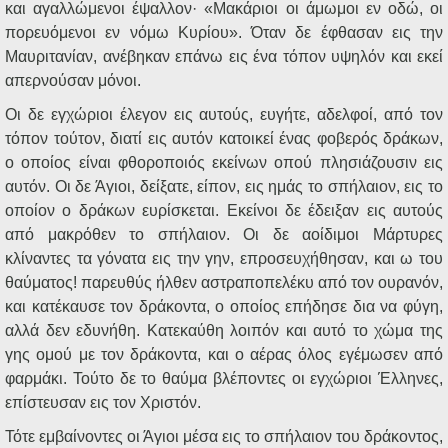
και αγαλλώμενοι έψαλλον· «Μακάριοι οι άμωμοι εν οδώ, οι
πορευόμενοι εν νόμω Κυρίου». Όταν δε έφθασαν εις την
Μαυριτανίαν, ανέβηκαν επάνω εις ένα τόπον υψηλόν και εκεί
απερνούσαν μόνοι.
Οι δε εγχώριοι έλεγον εις αυτούς, ευγήτε, αδελφοί, από τον
τόπον τούτον, διατί εις αυτόν κατοικεί ένας φοβερός δράκων,
ο οποίος είναι φθοροποιός εκείνων οπού πλησιάζουσιν εις
αυτόν. Οι δε Άγιοι, δείξατε, είπον, εις ημάς το σπήλαιον, εις το
οποίον ο δράκων ευρίσκεται. Εκείνοι δε έδειξαν εις αυτούς
από μακρόθεν το σπήλαιον. Οι δε αοίδιμοι Μάρτυρες
κλίναντες τα γόνατα εις την γην, επροσευχήθησαν, και ω του
θαύματος! παρευθύς ήλθεν αστραποπελέκυ από τον ουρανόν,
και κατέκαυσε τον δράκοντα, ο οποίος επήδησε δια να φύγη,
αλλά δεν εδυνήθη. Κατεκαύθη λοιπόν και αυτό το χώμα της
γης ομού με τον δράκοντα, και ο αέρας όλος εγέμωσεν από
φαρμάκι. Τούτο δε το θαύμα βλέποντες οι εγχώριοι Έλληνες,
επίστευσαν εις τον Χριστόν.
Τότε εμβαίνοντες οι Άγιοι μέσα εις το σπήλαιον του δράκοντος,