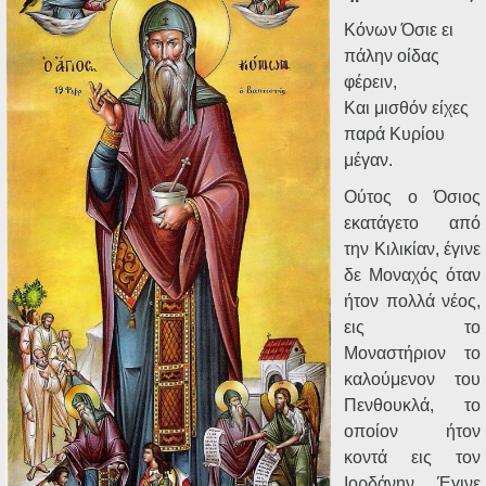
Κόνων Όσιε ει
πάλην οίδας
φέρειν,
Και μισθόν είχες
παρά Κυρίου
μέγαν.
Ούτος ο Όσιος
εκατάγετο από
την Κιλικίαν, έγινε
δε Μοναχός όταν
ήτον πολλά νέος,
εις το
Μοναστήριον το
καλούμενον του
Πενθουκλά, το
οποίον ήτον
κοντά εις τον
Ιορδάνην. Έγινε