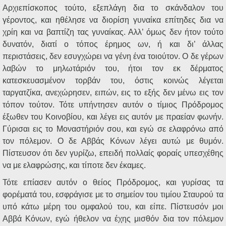
Αρχιεπίσκοπος τούτο, εξεπλάγη δια το σκάνδαλον του
γέροντος, και ηθέλησε να διορίση γυναίκα επίτηδες δια να
χρίη και να βαπτίζη τας γυναίκας. Αλλ’ όμως δεν ήτον τούτο
δυνατόν, διατί ο τόπος έρημος ων, ή και δι’ άλλας
περιστάσεις, δεν εσυγχώρει να γένη ένα τοιούτον. Ο δε γέρων
λαβών το μηλωτάριόν του, ήτοι τον εκ δέρματος
κατεσκευασμένον τορβάν του, όστις κοινώς λέγεται
ταργατζίκα, ανεχώρησεν, ειπών, εις το εξής δεν μένω εις τον
τόπον τούτον. Τότε υπήντησεν αυτόν ο τίμιος Πρόδρομος
έξωθεν του Κοινοβίου, και λέγει εις αυτόν με πραείαν φωνήν.
Γύρισαι εις το Μοναστήριόν σου, και εγώ σε ελαφρόνω από
τον πόλεμον. Ο δε Αββάς Κόνων λέγει αυτώ με θυμόν.
Πίστευσον ότι δεν γυρίζω, επειδή πολλαίς φοραίς υπεσχέθης
να με ελαφρώσης, και τίποτε δεν έκαμες.
Τότε επίασεν αυτόν ο θείος Πρόδρομος, και γυρίσας τα
φορέματά του, εσφράγισε με το σημείον του τιμίου Σταυρού τα
υπό κάτω μέρη του ομφαλού του, και είπε. Πίστευσόν μοι
Αββά Κόνων, εγώ ήθελον να έχης μισθόν δια τον πόλεμον