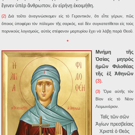
ἔγινεν ὑπὲρ ἄνθρωπον, ἐν εἰρήνῃ ἐκοιμήθη.
(2)
Διὰ τοῦτο ἀναγινώσκομεν εἰς τὸ Γεροντικόν, ὅτι εἶπε γέρων, πῶς
ὅποιος ὑποφέρει τὸν πόλεμον τῆς σαρκός, καὶ δὲν συγκατατίθεται εἰς τοὺς
πορνικοὺς λογισμούς, αὐτὸς στέφανον μαρτυρίου ἔχει νὰ λάβῃ παρὰ Θεοῦ.
*
Μνήμη τῆς
Ὁσίας μητρὸς
ἡμῶν Φιλοθέας
τῆς ἐξ Ἀθηνῶν
(3)
.
(3)
Ὅρα αὐτῆς τὸν
Βίον εἰς τὸ Νέον
Λειμωνάριον.
Ταῖς τῶν σῶν
Ἁγίων πρεσβείαις
Χριστὲ ὁ Θεὸς