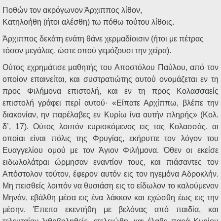
Ηχητικά
Ποθών τον ακρόγωνον Άρχιππος λίθον,
Κατηλοήθη (ήτοι αλέσθη) τω πόθω τούτου λίθοις.
Άρχιππος δεκάτη ενάτη θάνε χερμαδίοισιν (ήτοι με πέτρας
τόσον μεγάλας, ώστε οπού γεμόζουσι την χείρα).
Ούτος εχρημάτισε μαθητής του Αποστόλου Παύλου, από τον
οποίον επαινείται, και συστρατιώτης αυτού ονομάζεται εν τη
προς Φιλήμονα επιστολή, και εν τη προς Κολασσαείς
επιστολή γράφει περί αυτού· «Είπατε Αρχίππω, βλέπε την
διακονίαν, ην παρέλαβες εν Κυρίω ίνα αυτήν πληρής» (Κολ.
δ’, 17). Ούτος λοιπόν ευρισκόμενος εις τας Κολασσάς, αι
οποίαι είναι πόλις της Φρυγίας, εκήρυττε τον λόγον του
Ευαγγελίου ομού με τον Άγιον Φιλήμονα. Όθεν οι εκείσε
ειδωλολάτραι ώρμησαν εναντίον τους, και πιάσαντες τον
Απόστολον τούτον, έφερον αυτόν εις τον ηγεμόνα Αδροκλήν.
Μη πεισθείς λοιπόν να θυσιάση εις το είδωλον το καλούμενον
Μηνάν, εβάλθη μέσα εις ένα λάκκον και εχώσθη έως εις την
μέσην. Έπειτα εκεντήθη με βελόνας από παιδία, και