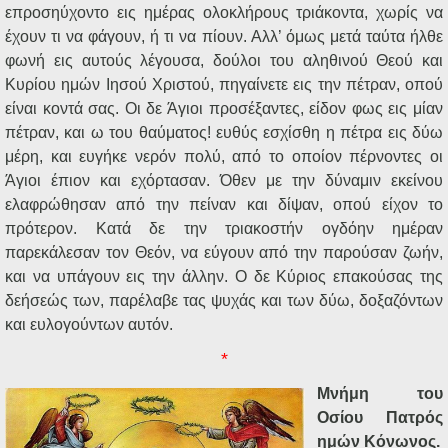
επροσηύχοντο εις ημέρας ολοκλήρους τριάκοντα, χωρίς να
έχουν τι να φάγουν, ή τι να πίουν. Αλλ’ όμως μετά ταύτα ήλθε
φωνή εις αυτούς λέγουσα, δούλοι του αληθινού Θεού και
Κυρίου ημών Ιησού Χριστού, πηγαίνετε εις την πέτραν, οπού
είναι κοντά σας. Οι δε Άγιοι προσέξαντες, είδον φως εις μίαν
πέτραν, και ω του θαύματος! ευθύς εσχίσθη η πέτρα εις δύω
μέρη, και ευγήκε νερόν πολύ, από το οποίον πέρνοντες οι
Άγιοι έπιον και εχόρτασαν. Όθεν με την δύναμιν εκείνου
ελαφρώθησαν από την πείναν και δίψαν, οπού είχον το
πρότερον. Κατά δε την τριακοστήν ογδόην ημέραν
παρεκάλεσαν τον Θεόν, να εύγουν από την παρούσαν ζωήν,
και να υπάγουν εις την άλλην. Ο δε Κύριος επακούσας της
δεήσεώς των, παρέλαβε τας ψυχάς και των δύω, δοξαζόντων
και ευλογούντων αυτόν.
*
Μνήμη του
Οσίου Πατρός
ημών Κόνωνος.