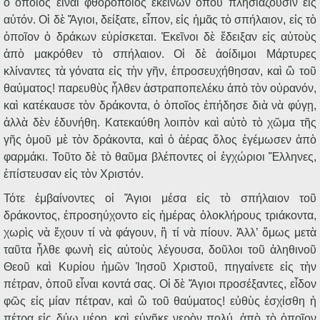
ὁ ὁποῖος εἶναι φθοροποιὸς ἐκείνων ὁποῦ πλησιάζουσιν εἰς
αὐτόν. Οἱ δὲ Ἅγιοι, δείξατε, εἶπον, εἰς ἡμᾶς τὸ σπήλαιον, εἰς τὸ
ὁποῖον ὁ δράκων εὑρίσκεται. Ἐκεῖνοι δὲ ἔδειξαν εἰς αὐτοὺς
ἀπὸ μακρόθεν τὸ σπήλαιον. Οἱ δὲ ἀοίδιμοι Μάρτυρες
κλίναντες τὰ γόνατα εἰς τὴν γῆν, ἐπροσευχήθησαν, καὶ ὢ τοῦ
θαύματος! παρευθὺς ἦλθεν ἀστραποπελέκυ ἀπὸ τὸν οὐρανόν,
καὶ κατέκαυσε τὸν δράκοντα, ὁ ὁποῖος ἐπήδησε διὰ νὰ φύγῃ,
ἀλλὰ δὲν ἐδυνήθη. Κατεκαύθη λοιπὸν καὶ αὐτὸ τὸ χῶμα τῆς
γῆς ὁμοῦ μὲ τὸν δράκοντα, καὶ ὁ ἀέρας ὅλος ἐγέμωσεν ἀπὸ
φαρμάκι. Τοῦτο δὲ τὸ θαῦμα βλέποντες οἱ ἐγχώριοι Ἕλληνες,
ἐπίστευσαν εἰς τὸν Χριστόν.
Τότε ἐμβαίνοντες οἱ Ἅγιοι μέσα εἰς τὸ σπήλαιον τοῦ
δράκοντος, ἐπροσηύχοντο εἰς ἡμέρας ὁλοκλήρους τριάκοντα,
χωρὶς νὰ ἔχουν τί νὰ φάγουν, ἢ τί νὰ πίουν. Ἀλλ’ ὅμως μετὰ
ταῦτα ἦλθε φωνὴ εἰς αὐτοὺς λέγουσα, δοῦλοι τοῦ ἀληθινοῦ
Θεοῦ καὶ Κυρίου ἡμῶν Ἰησοῦ Χριστοῦ, πηγαίνετε εἰς τὴν
πέτραν, ὁποῦ εἶναι κοντά σας. Οἱ δὲ Ἅγιοι προσέξαντες, εἶδον
φῶς εἰς μίαν πέτραν, καὶ ὢ τοῦ θαύματος! εὐθὺς ἐσχίσθη ἡ
πέτρα εἰς δύω μέρη, καὶ εὐγῆκε νερὸν πολύ, ἀπὸ τὸ ὁποῖον