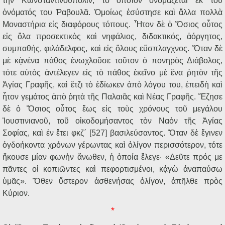
τὴν Κωνσταντινούπολιν, τὸ ὁποῖον ὀνομάζεται ἐκ τοῦ
ὀνόματός του Ῥαβουλᾶ. Ὁμοίως ἐσύστησε καὶ ἄλλα πολλὰ
Μοναστήρια εἰς διαφόρους τόπους. Ἦτον δὲ ὁ Ὅσιος οὗτος
εἰς ὅλα προσεκτικὸς καὶ νηφάλιος, διδακτικός, ἀόργητος,
συμπαθής, φιλάδελφος, καὶ εἰς ὅλους εὔσπλαγχνος. Ὅταν δὲ
μὲ κᾀνένα πάθος ἐνωχλοῦσε τοῦτον ὁ πονηρὸς Διάβολος,
τότε αὐτὸς ἀντέλεγεν εἰς τὸ πάθος ἐκεῖνο μὲ ἕνα ῥητὸν τῆς
Ἁγίας Γραφῆς, καὶ ἔτζι τὸ ἐδίωκεν ἀπὸ λόγου του, ἐπειδὴ καὶ
ἦτον γεμάτος ἀπὸ ῥητὰ τῆς Παλαιᾶς καὶ Νέας Γραφῆς. Ἔζησε
δὲ ὁ Ὅσιος οὗτος ἕως εἰς τοὺς χρόνους τοῦ μεγάλου
Ἰουστινιανοῦ, τοῦ οἰκοδομήσαντος τὸν Ναὸν τῆς Ἁγίας
Σοφίας, καὶ ἐν ἔτει φκζ΄ [527] βασιλεύσαντος. Ὅταν δὲ ἔγινεν
ὀγδοήκοντα χρόνων γέρωντας καὶ ὀλίγον περισσότερον, τότε
ἤκουσε μίαν φωνὴν ἄνωθεν, ἡ ὁποία ἔλεγε· «Δεῦτε πρός με
πᾶντες οἱ κοπιῶντες καὶ πεφορτισμένοι, κᾀγὼ ἀναπαύσω
ὑμᾶς». Ὅθεν ὕστερον ἀσθενήσας ὀλίγον, ἀπῆλθε πρὸς
Κύριον.
*