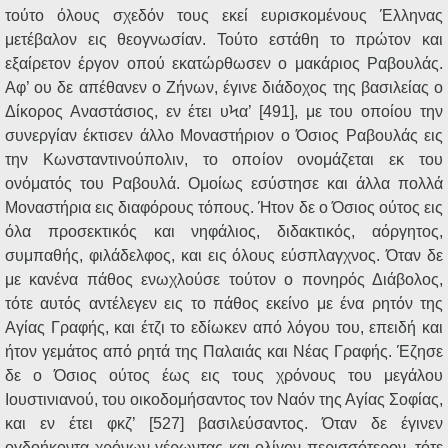
τούτο όλους σχεδόν τους εκεί ευρισκομένους Έλληνας
μετέβαλον εις θεογνωσίαν. Τούτο εστάθη το πρώτον και
εξαίρετον έργον οπού εκατώρθωσεν ο μακάριος Ραβουλάς.
Αφ’ ου δε απέθανεν ο Ζήνων, έγινε διάδοχος της βασιλείας ο
Δίκορος Αναστάσιος, εν έτει υϞα’ [491], με του οποίου την
συνεργίαν έκτισεν άλλο Μοναστήριον ο Όσιος Ραβουλάς εις
την Κωνσταντινούπολιν, το οποίον ονομάζεται εκ του
ονόματός του Ραβουλά. Ομοίως εσύστησε και άλλα πολλά
Μοναστήρια εις διαφόρους τόπους. Ήτον δε ο Όσιος ούτος εις
όλα προσεκτικός και νηφάλιος, διδακτικός, αόργητος,
συμπαθής, φιλάδελφος, και εις όλους εύσπλαγχνος. Όταν δε
με κανένα πάθος ενωχλούσε τούτον ο πονηρός Διάβολος,
τότε αυτός αντέλεγεν εις το πάθος εκείνο με ένα ρητόν της
Αγίας Γραφής, και έτζι το εδίωκεν από λόγου του, επειδή και
ήτον γεμάτος από ρητά της Παλαιάς και Νέας Γραφής. Έζησε
δε ο Όσιος ούτος έως εις τους χρόνους του μεγάλου
Ιουστινιανού, του οικοδομήσαντος τον Ναόν της Αγίας Σοφίας,
και εν έτει φκζ’ [527] βασιλεύσαντος. Όταν δε έγινεν
ογδοήκοντα χρόνων γέρωντας και ολίγον περισσότερον, τότε