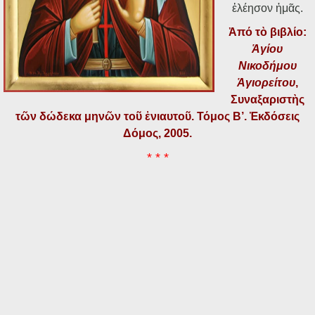
ἐλέησον ἡμᾶς.
Ἀπό τὸ βιβλίο:
Ἁγίου
Νικοδήμου
Ἁγιορείτου
,
Συναξαριστὴς
τῶν δώδεκα μηνῶν τοῦ ἐνιαυτοῦ. Τόμος Β’. Ἐκδόσεις
Δόμος, 2005.
* * *