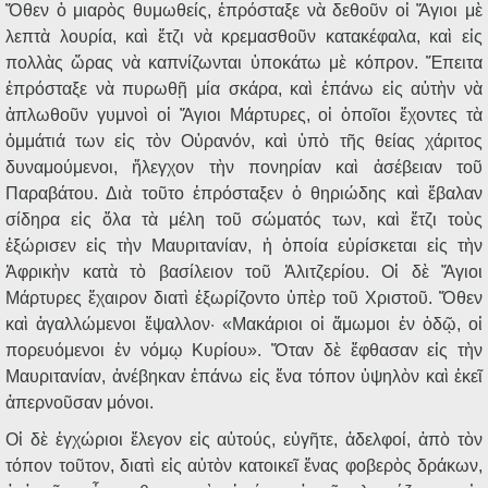
Ὅθεν ὁ μιαρὸς θυμωθείς, ἐπρόσταξε νὰ δεθοῦν οἱ Ἅγιοι μὲ
λεπτὰ λουρία, καὶ ἔτζι νὰ κρεμασθοῦν κατακέφαλα, καὶ εἰς
πολλὰς ὥρας νὰ καπνίζωνται ὑποκάτω μὲ κόπρον. Ἔπειτα
ἐπρόσταξε νὰ πυρωθῇ μία σκάρα, καὶ ἐπάνω εἰς αὐτὴν νὰ
ἁπλωθοῦν γυμνοὶ οἱ Ἅγιοι Μάρτυρες, οἱ ὁποῖοι ἔχοντες τὰ
ὀμμάτιά των εἰς τὸν Οὐρανόν, καὶ ὑπὸ τῆς θείας χάριτος
δυναμούμενοι, ἤλεγχον τὴν πονηρίαν καὶ ἀσέβειαν τοῦ
Παραβάτου. Διὰ τοῦτο ἐπρόσταξεν ὁ θηριώδης καὶ ἔβαλαν
σίδηρα εἰς ὅλα τὰ μέλη τοῦ σώματός των, καὶ ἔτζι τοὺς
ἐξώρισεν εἰς τὴν Μαυριτανίαν, ἡ ὁποία εὑρίσκεται εἰς τὴν
Ἀφρικὴν κατὰ τὸ βασίλειον τοῦ Ἀλιτζερίου. Οἱ δὲ Ἅγιοι
Μάρτυρες ἔχαιρον διατὶ ἐξωρίζοντο ὑπὲρ τοῦ Χριστοῦ. Ὅθεν
καὶ ἀγαλλώμενοι ἔψαλλον· «Μακάριοι οἱ ἄμωμοι ἐν ὁδῷ, οἱ
πορευόμενοι ἐν νόμῳ Κυρίου». Ὅταν δὲ ἔφθασαν εἰς τὴν
Μαυριτανίαν, ἀνέβηκαν ἐπάνω εἰς ἕνα τόπον ὑψηλὸν καὶ ἐκεῖ
ἀπερνοῦσαν μόνοι.
Οἱ δὲ ἐγχώριοι ἔλεγον εἰς αὐτούς, εὐγῆτε, ἀδελφοί, ἀπὸ τὸν
τόπον τοῦτον, διατὶ εἰς αὐτὸν κατοικεῖ ἕνας φοβερὸς δράκων,