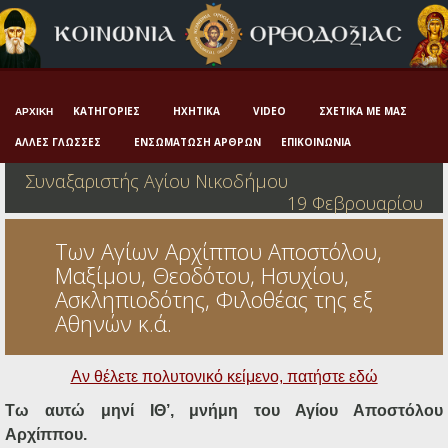
Αρχική
Πνευματική ζωή
Μαρτυρία και διδαχή
ΚΑΤΗΓΟΡΊΕΣ
ΗΧΗΤΙΚΆ
VIDEO
ΣΧΕΤΙΚΆ ΜΕ ΜΑΣ
ΑΡΧΙΚΉ
Λατρεία και προσευχή
ΆΛΛΕΣ ΓΛΏΣΣΕΣ
ΕΝΣΩΜΆΤΩΣΗ ΆΡΘΡΩΝ
ΕΠΙΚΟΙΝΩΝΊΑ
Συναξαριστής Αγίου Νικοδήμου
Πατερικό ανθολόγιο
19 Φεβρουαρίου
Αγιολόγιο – Εορτολόγιο
Των Αγίων Αρχίππου Αποστόλου,
Γέροντες
Μαξίμου, Θεοδότου, Ησυχίου,
Ασκληπιοδότης, Φιλοθέας της εξ
Η πίστη στην εποχή μας
Αθηνών κ.ά.
Ορθόδοξη οικογένεια
Αν θέλετε πολυτονικό κείμενο, πατήστε εδώ
Ορθόδοξο προσκυνητάριο
Τω αυτώ μηνί ΙΘ’, μνήμη του Αγίου Αποστόλου
Σκέψεις-προβληματισμοί
Αρχίππου.