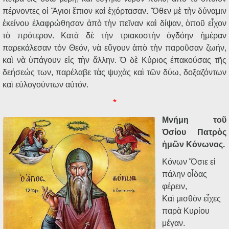
πέρνοντες οἱ Ἅγιοι ἔπιον καὶ ἐχόρτασαν. Ὅθεν μὲ τὴν δύναμιν
ἐκείνου ἐλαφρώθησαν ἀπὸ τὴν πεῖναν καὶ δίψαν, ὁποῦ εἶχον
τὸ πρότερον. Κατὰ δὲ τὴν τριακοστὴν ὀγδόην ἡμέραν
παρεκάλεσαν τὸν Θεόν, νὰ εὔγουν ἀπὸ τὴν παροῦσαν ζωήν,
καὶ νὰ ὑπάγουν εἰς τὴν ἄλλην. Ὁ δὲ Κύριος ἐπακούσας τῆς
δεήσεώς των, παρέλαβε τὰς ψυχὰς καὶ τῶν δύω, δοξαζόντων
καὶ εὐλογούντων αὐτόν.
*
Μνήμη τοῦ
Ὁσίου Πατρὸς
ἡμῶν Κόνωνος.
Κόνων Ὅσιε εἰ
πάλην οἶδας
φέρειν,
Καὶ μισθὸν εἶχες
παρὰ Κυρίου
μέγαν.