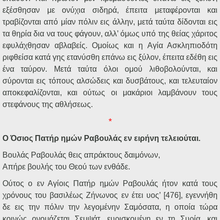
εξέσθησαν με ονύχια σιδηρά, έπειτα μεταφέρονται και
τραβίζονται από μίαν πόλιν εις άλλην, μετά ταύτα δίδονται εις
τα θηρία δια να τους φάγουν, αλλ’ όμως υπό της θείας χάριτος
εφυλάχθησαν αβλαβείς. Ομοίως και η Αγία Ασκληπιοδότη
ριφθείσα κατά γης ετανύσθη επάνω εις ξύλον, έπειτα εδέθη εις
ένα ταύρον. Μετά ταύτα όλοι ομού λιθοβολούνται, και
σύρονται εις τόπους αλσώδεις και δυσβάτους, και τελευταίον
αποκεφαλίζονται, και ούτως οι μακάριοι λαμβάνουν τους
στεφάνους της αθλήσεως.
*
Ο Όσιος Πατήρ ημών Ραβουλάς εν ειρήνη τελειούται.
Βουλάς Ραβουλάς θεις απράκτους δαιμόνων,
Απήρε βουλής του Θεού των ενθάδε.
Ούτος ο εν Αγίοις Πατήρ ημών Ραβουλάς ήτον κατά τους
χρόνους του βασιλέως Ζήνωνος εν έτει υος’ [476], εγεννήθη
δε εις την πόλιν την λεγομένην Σαμόσατα, η οποία τώρα
κοινώς ονομάζεται Σεμψάτ, ευρισκομένη εν τη Συρία, και