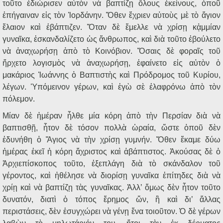
τοῦτο ἐδιώρισεν αὐτὸν νὰ βαπτίζῃ ὅλους ἐκείνους, ὁποῦ
ἐπήγαιναν εἰς τὸν Ἰορδάνην. Ὅθεν ἔχριεν αὐτοὺς μὲ τὸ ἅγιον
ἔλαιον καὶ ἐβάπτιζεν. Ὅταν δὲ ἔμελλε νὰ χρίσῃ κᾀμμίαν
γυναῖκα, ἐσκανδαλίζετο ὡς ἄνθρωπος, καὶ διὰ τοῦτο ἐβούλετο
νὰ ἀναχωρήσῃ ἀπὸ τὸ Κοινόβιον. Ὅσαις δὲ φοραῖς τοῦ
ἤρχετο λογισμὸς νὰ ἀναχωρήσῃ, ἐφαίνετο εἰς αὐτὸν ὁ
μακάριος Ἰωάννης ὁ Βαπτιστὴς καὶ Πρόδρομος τοῦ Κυρίου,
λέγων. Ὑπόμεινον γέρων, καὶ ἐγὼ σὲ ἐλαφρόνω ἀπὸ τὸν
πόλεμον.
Μίαν δὲ ἡμέραν ἦλθε μία κόρη ἀπὸ τὴν Περσίαν διὰ νὰ
βαπτισθῇ, ἦτον δὲ τόσον πολλὰ ὡραία, ὥστε ὁποῦ δὲν
ἐδυνήθη ὁ Ἅγιος νὰ τὴν χρίσῃ γυμνήν. Ὅθεν ἔκαμε δύω
ἡμέρας ἐκεῖ ἡ κόρη ἄχριστος καὶ ἀβάπτιστος. Ἀκούσας δὲ ὁ
Ἀρχιεπίσκοπος τοῦτο, ἐξεπλάγη διὰ τὸ σκάνδαλον τοῦ
γέροντος, καὶ ἠθέλησε νὰ διορίσῃ γυναῖκα ἐπίτηδες διὰ νὰ
χρίῃ καὶ νὰ βαπτίζῃ τὰς γυναῖκας. Ἀλλ’ ὅμως δὲν ἦτον τοῦτο
δυνατόν, διατὶ ὁ τόπος ἔρημος ὤν, ἢ καὶ δι’ ἄλλας
περιστάσεις, δὲν ἐσυγχώρει νὰ γένῃ ἕνα τοιοῦτον. Ὁ δὲ γέρων