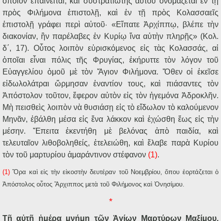
ὁποῖον
ἐπαινεῖται
,
καὶ
συστρατιώτης
αὐτοῦ
ὀνομάζεται
ἐν
τῇ
πρὸς
Φιλήμονα
ἐπιστολῇ
,
καὶ
ἐν
τῇ
πρὸς
Κολασσαεῖς
ἐπιστολῇ
γράφει
περὶ
αὐτοῦ·
«
Εἴπατε
Ἀρχίππῳ
,
βλέπε
τὴν
διακονίαν
,
ἣν
παρέλαβες
ἐν
Κυρίῳ
ἵνα
αὐτὴν
πληρῇς
» (
Κολ
.
δ΄
, 17).
Οὗτος
λοιπὸν
εὑρισκόμενος
εἰς
τὰς
Κολασσάς
,
αἱ
ὁποῖαι
εἶναι
πόλις
τῆς
Φρυγίας
,
ἐκήρυττε
τὸν
λόγον
τοῦ
Εὐαγγελίου
ὁμοῦ
μὲ
τὸν
Ἅγιον
Φιλήμονα
.
Ὅθεν
οἱ
ἐκεῖσε
εἰδωλολάτραι
ὥρμησαν
ἐναντίον
τους
,
καὶ
πιάσαντες
τὸν
Ἀπόστολον
τοῦτον
,
ἔφερον
αὐτὸν
εἰς
τὸν
ἡγεμόνα
Ἀδροκλῆν
.
Μὴ
πεισθεὶς
λοιπὸν
νὰ
θυσιάσῃ
εἰς
τὸ
εἴδωλον
τὸ
καλούμενον
Μηνᾶν
,
ἐβάλθη
μέσα
εἰς
ἕνα
λάκκον
καὶ
ἐχώσθη
ἕως
εἰς
τὴν
μέσην
.
Ἔπειτα
ἐκεντήθη
μὲ
βελόνας
ἀπὸ
παιδία
,
καὶ
τελευταῖον
λιθοβοληθείς
,
ἐτελειώθη
,
καὶ
ἔλαβε
παρὰ
Κυρίου
τὸν
τοῦ
μαρτυρίου
ἀμαράντινον
στέφανον
(1)
.
(1)
Ὅρα
καὶ
εἰς
τὴν
εἰκοστὴν
δευτέραν
τοῦ
Νοεμβρίου
,
ὅπου
ἑορτάζεται
ὁ
Ἀπόστολος
οὗτος
Ἄρχιππος
μετὰ
τοῦ
Φιλήμονος
καὶ
Ὀνησίμου
.
*
Τῇ
αὐτῇ
ἡμέρᾳ
μνήμη
τῶν
Ἁγίων
Μαρτύρων
Μαξίμου
,