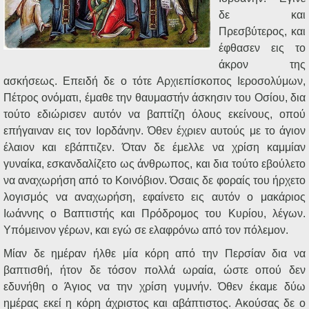
δε και
Πρεσβύτερος, και
έφθασεν εις το
άκρον της
ασκήσεως. Επειδή δε ο τότε Αρχιεπίσκοπος Ιεροσολύμων,
Πέτρος ονόματι, έμαθε την θαυμαστήν άσκησιν του Οσίου, δια
τούτο εδιώρισεν αυτόν να βαπτίζη όλους εκείνους, οπού
επήγαιναν εις τον Ιορδάνην. Όθεν έχριεν αυτούς με το άγιον
έλαιον και εβάπτιζεν. Όταν δε έμελλε να χρίση καμμίαν
γυναίκα, εσκανδαλίζετο ως άνθρωπος, και δια τούτο εβούλετο
να αναχωρήση από το Κοινόβιον. Όσαις δε φοραίς του ήρχετο
λογισμός να αναχωρήση, εφαίνετο εις αυτόν ο μακάριος
Ιωάννης ο Βαπτιστής και Πρόδρομος του Κυρίου, λέγων.
Υπόμεινον γέρων, και εγώ σε ελαφρόνω από τον πόλεμον.
Μίαν δε ημέραν ήλθε μία κόρη από την Περσίαν δια να
βαπτισθή, ήτον δε τόσον πολλά ωραία, ώστε οπού δεν
εδυνήθη ο Άγιος να την χρίση γυμνήν. Όθεν έκαμε δύω
ημέρας εκεί η κόρη άχριστος και αβάπτιστος. Ακούσας δε ο