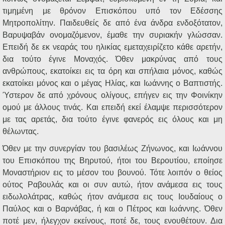
τιμημένη με θρόνον Επισκόπου υπό τον Εδέσσης
Μητροπολίτην. Παιδευθείς δε από ένα άνδρα ενδοξότατον,
Βαρυψαβάν ονομαζόμενον, έμαθε την συριακήν γλώσσαν.
Επειδή δε εκ νεαράς του ηλικίας εμεταχειρίζετο κάθε αρετήν,
δια τούτο έγινε Μοναχός. Όθεν μακρύνας από τους
ανθρώπους, εκατοίκει εις τα όρη και σπήλαια μόνος, καθώς
εκατοίκει μόνος και ο μέγας Ηλίας, και Ιωάννης ο Βαπτιστής.
Ύστερον δε από χρόνους ολίγους, επήγεν εις την Φοινίκην
ομού με άλλους τινάς. Και επειδή εκεί έλαμψε περισσότερον
με τας αρετάς, δια τούτο έγινε φανερός εις όλους και μη
θέλωντας.
Όθεν με την συνεργίαν του βασιλέως Ζήνωνος, και Ιωάννου
του Επισκόπου της Βηρυτού, ήτοι του Βερουτίου, εποίησε
Μοναστήριον εις το μέσον του βουνού. Τότε λοιπόν ο θείος
ούτος Ραβουλάς και οι συν αυτώ, ήτον ανάμεσα εις τους
ειδωλολάτρας, καθώς ήτον ανάμεσα εις τους Ιουδαίους ο
Παύλος και ο Βαρνάβας, ή και ο Πέτρος και Ιωάννης. Όθεν
ποτέ μεν, ήλεγχον εκείνους, ποτέ δε, τους ενουθέτουν. Δια