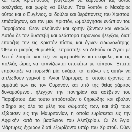
και τους Χριστιανούς ηνάγκαζον να κάμνουσι τας αυτάς
ασελγείας, και χωρίς να θέλουν. Τότε λοιπόν ο Μακάριος
ούτος και ο Ευγένιος, οι δούλοι και θεράποντες του Χριστού,
επιάσθησαν, και τον μεν Χριστόν, ωμολόγησαν ενώπιον του
Παραβάτου, Θεόν αληθινόν και κριτήν ζώντων και νεκρών.
Αυτόν δε τον δυσσεβή και αλάστορα τύραννον ήλεγξαν, διατί
επαρέβη την εις Χριστόν πίστιν, και έγινεν ειδωλολάτρης.
Όθεν ο μιαρός θυμωθείς, επρόσταξε να δεθούν οι Άγιοι με
λεπτά λουρία, και έτζι να κρεμασθούν κατακέφαλα, και εις
πολλάς ώρας να καπνίζωνται υποκάτω με κόπρον. Έπειτα
επρόσταξε να πυρωθή μία σκάρα, και επάνω εις αυτήν να
απλωθούν γυμνοί οι Άγιοι Μάρτυρες, οι οποίοι έχοντες τα
ομμάτιά των εις τον Ουρανόν, και υπό της θείας χάριτος
δυναμούμενοι, ήλεγχον την πονηρίαν και ασέβειαν του
Παραβάτου. Δια τούτο επρόσταξεν ο θηριώδης και έβαλαν
σίδηρα εις όλα τα μέλη του σώματός των, και έτζι τους
εξώρισεν εις την Μαυριτανίαν, η οποία ευρίσκεται εις την
Αφρικήν κατά το βασίλειον του Αλιτζερίου. Οι δε Άγιοι
Μάρτυρες έχαιρον διατί εξωρίζοντο υπέρ του Χριστού. Όθεν