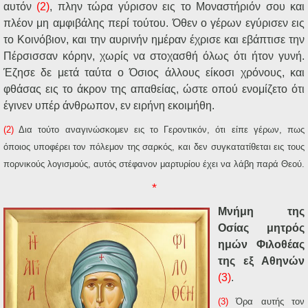
αυτόν
(2)
, πλην τώρα γύρισον εις το Μοναστήριόν σου και
πλέον μη αμφιβάλης περί τούτου. Όθεν ο γέρων εγύρισεν εις
το Κοινόβιον, και την αυρινήν ημέραν έχρισε και εβάπτισε την
Πέρσισσαν κόρην, χωρίς να στοχασθή όλως ότι ήτον γυνή.
Έζησε δε μετά ταύτα ο Όσιος άλλους είκοσι χρόνους, και
φθάσας εις το άκρον της απαθείας, ώστε οπού ενομίζετο ότι
έγινεν υπέρ άνθρωπον, εν ειρήνη εκοιμήθη.
(2)
Δια τούτο αναγινώσκομεν εις το Γεροντικόν, ότι είπε γέρων, πως
όποιος υποφέρει τον πόλεμον της σαρκός, και δεν συγκατατίθεται εις τους
πορνικούς λογισμούς, αυτός στέφανον μαρτυρίου έχει να λάβη παρά Θεού.
*
Μνήμη της
Οσίας μητρός
ημών Φιλοθέας
της εξ Αθηνών
(3)
.
(3)
Όρα αυτής τον