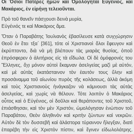
Οἱ Ὅσιοι Πατέρες ἡμῶν καὶ Ὁμολογηταὶ Εὐγένιος, καὶ
Μακάριος, ἐν εἰρήνῃ τελειοῦνται.
Πρὸ τοῦ θανεῖν πάσχουσι δεινὰ μυρία,
Εὐγένιός τε καὶ Μακάριος ἅμα.
Ὅταν ὁ Παραβάτης Ἰουλιανὸς ἐβασίλευσε κατὰ συγχώρησιν
Θεοῦ ἐν ἔτει τξα΄ [361], τότε οἱ Χριστιανοὶ ὅλοι ἔφευγον καὶ
ἐκρύπτοντο, διὰ νὰ μὴ βλέπουν τὰς μιαρὰς θυσίας, ὁποῦ
ἐπρόσφερεν ὁ ἀλιτήριος εἰς τὰ εἴδωλα. Οἱ δὲ ὁμόφρονές του
Ἕλληνες, ὄχι μόνον αὐτοὶ ἔκαμναν ἀσελγείας μαζὶ μὲ αὐτόν,
καὶ μὲ αὐτὰς ἐκατάσταινον τὸν ἑαυτόν τους ὕλην καὶ
προσάναμμα τοῦ αἰωνίου πυρὸς τῆς κολάσεως, ἀλλὰ ἀκόμη
καὶ τοὺς Χριστιανοὺς ἠνάγκαζον νὰ κάμνουσι τὰς αὐτὰς
ἀσελγείας, καὶ χωρὶς νὰ θέλουν. Τότε λοιπὸν ὁ Μακάριος
οὗτος καὶ ὁ Εὐγένιος, οἱ δοῦλοι καὶ θεράποντες τοῦ Χριστοῦ,
ἐπιάσθησαν, καὶ τὸν μὲν Χριστόν, ὡμολόγησαν ἐνώπιον τοῦ
Παραβάτου, Θεὸν ἀληθινὸν καὶ κριτὴν ζώντων καὶ νεκρῶν.
Αὐτὸν δὲ τὸν δυσσεβῆ καὶ ἀλάστορα τύραννον ἤλεγξαν, διατὶ
ἐπαρέβη τὴν εἰς Χριστὸν πίστιν, καὶ ἔγινεν εἰδωλολάτρης.