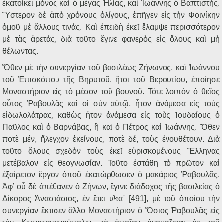
ἐκατοίκει μόνος καὶ ὁ μέγας Ἠλίας, καὶ Ἰωάννης ὁ Βαπτιστής.
Ὕστερον δὲ ἀπὸ χρόνους ὀλίγους, ἐπῆγεν εἰς τὴν Φοινίκην
ὁμοῦ μὲ ἄλλους τινάς. Καὶ ἐπειδὴ ἐκεῖ ἔλαμψε περισσότερον
μὲ τὰς ἀρετάς, διὰ τοῦτο ἔγινε φανερὸς εἰς ὅλους καὶ μὴ
θέλωντας.
Ὅθεν μὲ τὴν συνεργίαν τοῦ βασιλέως Ζήνωνος, καὶ Ἰωάννου
τοῦ Ἐπισκόπου τῆς Βηρυτοῦ, ἤτοι τοῦ Βερουτίου, ἐποίησε
Μοναστήριον εἰς τὸ μέσον τοῦ βουνοῦ. Τότε λοιπὸν ὁ θεῖος
οὗτος Ῥαβουλᾶς καὶ οἱ σὺν αὐτῷ, ἦτον ἀνάμεσα εἰς τοὺς
εἰδωλολάτρας, καθὼς ἦτον ἀνάμεσα εἰς τοὺς Ἰουδαίους ὁ
Παῦλος καὶ ὁ Βαρνάβας, ἢ καὶ ὁ Πέτρος καὶ Ἰωάννης. Ὅθεν
ποτὲ μέν, ἤλεγχον ἐκείνους, ποτὲ δέ, τοὺς ἐνουθέτουν. Διὰ
τοῦτο ὅλους σχεδὸν τοὺς ἐκεῖ εὑρισκομένους Ἕλληνας
μετέβαλον εἰς θεογνωσίαν. Τοῦτο ἐστάθη τὸ πρῶτον καὶ
ἐξαίρετον ἔργον ὁποῦ ἐκατώρθωσεν ὁ μακάριος Ῥαβουλᾶς.
Ἀφ’ οὗ δὲ ἀπέθανεν ὁ Ζήνων, ἔγινε διάδοχος τῆς βασιλείας ὁ
Δίκορος Ἀναστάσιος, ἐν ἔτει υϞα΄ [491], μὲ τοῦ ὁποίου τὴν
συνεργίαν ἔκτισεν ἄλλο Μοναστήριον ὁ Ὅσιος Ῥαβουλᾶς εἰς