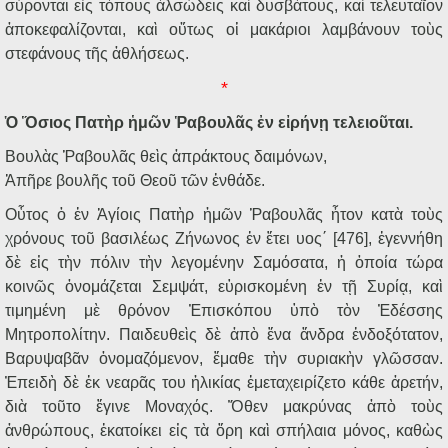
σύρονται εἰς τόπους ἀλσώδεις καὶ δυσβάτους, καὶ τελευταῖον
ἀποκεφαλίζονται, καὶ οὕτως οἱ μακάριοι λαμβάνουν τοὺς
στεφάνους τῆς ἀθλήσεως.
*
Ὁ Ὅσιος Πατὴρ ἡμῶν Ῥαβουλᾶς ἐν εἰρήνῃ τελειοῦται.
Βουλὰς Ῥαβουλᾶς θεὶς ἀπράκτους δαιμόνων,
Ἀπῆρε βουλῆς τοῦ Θεοῦ τῶν ἐνθάδε.
Οὗτος ὁ ἐν Ἁγίοις Πατὴρ ἡμῶν Ῥαβουλᾶς ἦτον κατὰ τοὺς
χρόνους τοῦ βασιλέως Ζήνωνος ἐν ἔτει υος΄ [476], ἐγεννήθη
δὲ εἰς τὴν πόλιν τὴν λεγομένην Σαμόσατα, ἡ ὁποία τώρα
κοινῶς ὀνομάζεται Σεμψάτ, εὑρισκομένη ἐν τῇ Συρίᾳ, καὶ
τιμημένη μὲ θρόνον Ἐπισκόπου ὑπὸ τὸν Ἐδέσσης
Μητροπολίτην. Παιδευθεὶς δὲ ἀπὸ ἕνα ἄνδρα ἐνδοξότατον,
Βαρυψαβᾶν ὀνομαζόμενον, ἔμαθε τὴν συριακὴν γλῶσσαν.
Ἐπειδὴ δὲ ἐκ νεαρᾶς του ἡλικίας ἐμεταχειρίζετο κάθε ἀρετήν,
διὰ τοῦτο ἔγινε Μοναχός. Ὅθεν μακρύνας ἀπὸ τοὺς
ἀνθρώπους, ἐκατοίκει εἰς τὰ ὄρη καὶ σπήλαια μόνος, καθὼς