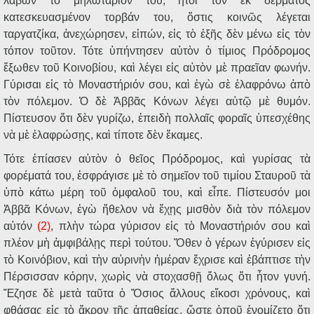
λαβὼν τὸ μηλωτάριόν του, ἤτοι τὸν ἐκ δέρματος
κατεσκευασμένον τορβάν του, ὅστις κοινῶς λέγεται
ταργατζίκα, ἀνεχώρησεν, εἰπών, εἰς τὸ ἑξῆς δὲν μένω εἰς τὸν
τόπον τοῦτον. Τότε ὑπήντησεν αὐτὸν ὁ τίμιος Πρόδρομος
ἔξωθεν τοῦ Κοινοβίου, καὶ λέγει εἰς αὐτὸν μὲ πραεῖαν φωνήν.
Γύρισαι εἰς τὸ Μοναστήριόν σου, καὶ ἐγὼ σὲ ἐλαφρόνω ἀπὸ
τὸν πόλεμον. Ὁ δὲ Ἀββᾶς Κόνων λέγει αὐτῷ μὲ θυμόν.
Πίστευσον ὅτι δὲν γυρίζω, ἐπειδὴ πολλαῖς φοραῖς ὑπεσχέθης
νὰ μὲ ἐλαφρώσῃς, καὶ τίποτε δὲν ἔκαμες.
Τότε ἐπίασεν αὐτὸν ὁ θεῖος Πρόδρομος, καὶ γυρίσας τὰ
φορέματά του, ἐσφράγισε μὲ τὸ σημεῖον τοῦ τιμίου Σταυροῦ τὰ
ὑπὸ κάτω μέρη τοῦ ὀμφαλοῦ του, καὶ εἶπε. Πίστευσόν μοι
Ἀββᾶ Κόνων, ἐγὼ ἤθελον νὰ ἔχῃς μισθὸν διὰ τὸν πόλεμον
αὐτόν
(2)
, πλὴν τώρα γύρισον εἰς τὸ Μοναστήριόν σου καὶ
πλέον μὴ ἀμφιβάλῃς περὶ τούτου. Ὅθεν ὁ γέρων ἐγύρισεν εἰς
τὸ Κοινόβιον, καὶ τὴν αὐρινὴν ἡμέραν ἔχρισε καὶ ἐβάπτισε τὴν
Πέρσισσαν κόρην, χωρὶς νὰ στοχασθῇ ὅλως ὅτι ἦτον γυνή.
Ἔζησε δὲ μετὰ ταῦτα ὁ Ὅσιος ἄλλους εἴκοσι χρόνους, καὶ
φθάσας εἰς τὸ ἄκρον τῆς ἀπαθείας, ὥστε ὁποῦ ἐνομίζετο ὅτι