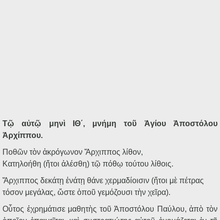
Τῷ
αὐτῷ
μηνὶ
ΙΘ΄
,
μνήμη
τοῦ
Ἁγίου
Ἀποστόλου
Ἀρχίππου
.
Ποθῶν
τὸν
ἀκρόγωνον
Ἄρχιππος
λίθον
,
Κατηλοήθη
(
ἤτοι
ἀλέσθη
)
τῷ
πόθῳ
τούτου
λίθοις
.
Ἄρχιππος
δεκάτῃ
ἐνάτῃ
θάνε
χερμαδίοισιν
(
ἤτοι
μὲ
πέτρας
τόσον
μεγάλας
,
ὥστε
ὁποῦ
γεμόζουσι
τὴν
χεῖρα
).
Οὗτος
ἐχρημάτισε
μαθητὴς
τοῦ
Ἀποστόλου
Παύλου
,
ἀπὸ
τὸν