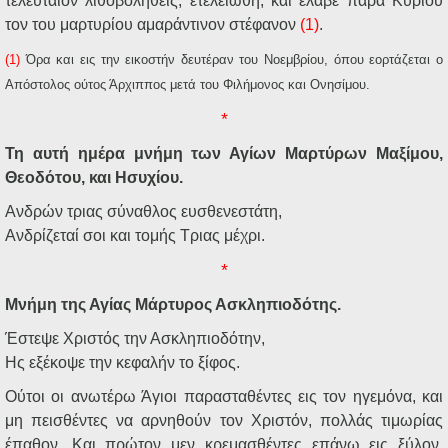
τελευταίον λιθοβοληθείς, ετελειώθη, και έλαβε παρά Κυρίου
τον του μαρτυρίου αμαράντινον στέφανον
(1)
.
(1)
Όρα και εις την εικοστήν δευτέραν του Νοεμβρίου, όπου εορτάζεται ο
Απόστολος ούτος Άρχιππος μετά του Φιλήμονος και Ονησίμου.
*
Τη αυτή ημέρα μνήμη των Αγίων Μαρτύρων Μαξίμου,
Θεοδότου, και Ησυχίου.
Ανδρών τριας σύναθλος ευσθενεστάτη,
Ανδρίζεταί σοι και τομής Τριας μέχρι.
*
Μνήμη της Αγίας Μάρτυρος Ασκληπιοδότης.
Έστεψε Χριστός την Ασκληπιοδότην,
Ης εξέκοψε την κεφαλήν το ξίφος.
Ούτοι οι ανωτέρω Άγιοι παρασταθέντες εις τον ηγεμόνα, και
μη πεισθέντες να αρνηθούν τον Χριστόν, πολλάς τιμωρίας
έπαθον. Και πρώτον μεν κρεμασθέντες επάνω εις ξύλον,