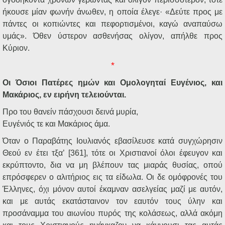
ήκουσε μίαν φωνήν άνωθεν, η οποία έλεγε· «Δεύτε προς με
πάντες οι κοπιώντες και πεφορτισμένοι, καγώ αναπαύσω
υμάς». Όθεν ύστερον ασθενήσας ολίγον, απήλθε προς
Κύριον.
*
Οι Όσιοι Πατέρες ημών και Ομολογηταί Ευγένιος, και
Μακάριος, εν ειρήνη τελειούνται.
Προ του θανείν πάσχουσι δεινά μυρία,
Ευγένιός τε και Μακάριος άμα.
Όταν ο Παραβάτης Ιουλιανός εβασίλευσε κατά συγχώρησιν
Θεού εν έτει τξα’ [361], τότε οι Χριστιανοί όλοι έφευγον και
εκρύπτοντο, δια να μη βλέπουν τας μιαράς θυσίας, οπού
επρόσφερεν ο αλιτήριος εις τα είδωλα. Οι δε ομόφρονές του
Έλληνες, όχι μόνον αυτοί έκαμναν ασελγείας μαζί με αυτόν,
και με αυτάς εκατάσταινον τον εαυτόν τους ύλην και
προσάναμμα του αιωνίου πυρός της κολάσεως, αλλά ακόμη