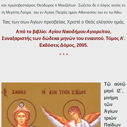
και πρωτοβεστιάριος Θεόδωρος ο Μουζάλων. Σώζεται δε ο λόγος αυτός εν
τη Μεγίστη Λαύρα, του εν Αγίοις Πατρός ημών Αθανασίου του εν τω Άθω.
Ταις των σων Αγίων πρεσβείαις Χριστέ ο Θεός ελέησον ημάς.
Από το βιβλίο:
Αγίου Νικοδήμου Αγιορείτου
,
Συναξαριστής των δώδεκα μηνών του ενιαυτού. Τόμος Α’.
Εκδόσεις Δόμος, 2005.
* * *
Τ
ῷ
α
ὐ
τ
ῷ
μην
ὶ
ΙΖ΄,
μνήμη
τ
ῶ
ν
Ἁ
γίων
τρι
ῶ
ν
Παίδων