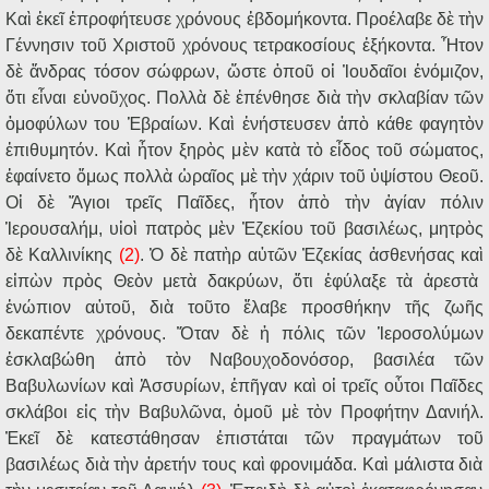
Κα
ὶ
ἐ
κε
ῖ
ἐ
προφήτευσε χρόνους
ἑ
βδομήκοντα. Προέλαβε δ
ὲ
τ
ὴ
ν
Γέννησιν το
ῦ
Χριστο
ῦ
χρόνους τετρακοσίους
ἑ
ξήκοντα.
Ἦ
τον
δ
ὲ
ἄ
νδρας τόσον σώφρων,
ὥ
στε
ὁ
πο
ῦ
ο
ἱ
Ἰ
ουδα
ῖ
οι
ἐ
νόμιζον,
ὅ
τι ε
ἶ
ναι ε
ὐ
νο
ῦ
χος. Πολλ
ὰ
δ
ὲ
ἐ
πένθησε δι
ὰ
τ
ὴ
ν σκλαβίαν τ
ῶ
ν
ὁ
μοφύλων του
Ἑ
βραίων. Κα
ὶ
ἐ
νήστευσεν
ἀ
π
ὸ
κάθε φαγητ
ὸ
ν
ἐ
πιθυμητόν. Κα
ὶ
ἦ
τον ξηρ
ὸ
ς μ
ὲ
ν κατ
ὰ
τ
ὸ
ε
ἶ
δος το
ῦ
σώματος,
ἐ
φαίνετο
ὅ
μως πολλ
ὰ
ὡ
ρα
ῖ
ος μ
ὲ
τ
ὴ
ν χάριν το
ῦ
ὑ
ψίστου Θεο
ῦ
.
Ο
ἱ
δ
ὲ
Ἅ
γιοι τρε
ῖ
ς Πα
ῖ
δες,
ἦ
τον
ἀ
π
ὸ
τ
ὴ
ν
ἁ
γίαν πόλιν
Ἱ
ερουσαλήμ, υ
ἱ
ο
ὶ
πατρ
ὸ
ς μ
ὲ
ν
Ἐ
ζεκίου το
ῦ
βασιλέως, μητρ
ὸ
ς
δ
ὲ
Καλλινίκης
(2)
.
Ὁ
δ
ὲ
πατ
ὴ
ρ α
ὐ
τ
ῶ
ν
Ἐ
ζεκίας
ἀ
σθενήσας κα
ὶ
ε
ἰ
π
ὼ
ν πρ
ὸ
ς Θε
ὸ
ν μετ
ὰ
δακρύων,
ὅ
τι
ἐ
φύλαξε τ
ὰ
ἀ
ρεστ
ὰ
ἐ
νώπιον α
ὐ
το
ῦ
, δι
ὰ
το
ῦ
το
ἔ
λαβε προσθήκην τ
ῆ
ς ζω
ῆ
ς
δεκαπέντε χρόνους.
Ὅ
ταν δ
ὲ
ἡ
πόλις τ
ῶ
ν
Ἱ
εροσολύμων
ἐ
σκλαβώθη
ἀ
π
ὸ
τ
ὸ
ν Ναβουχοδονόσορ, βασιλέα τ
ῶ
ν
Βαβυλωνίων κα
ὶ
Ἀ
σσυρίων,
ἐ
π
ῆ
γαν κα
ὶ
ο
ἱ
τρε
ῖ
ς ο
ὗ
τοι Πα
ῖ
δες
σκλάβοι ε
ἰ
ς τ
ὴ
ν Βαβυλ
ῶ
να,
ὁ
μο
ῦ
μ
ὲ
τ
ὸ
ν Προφήτην Δανιήλ.
Ἐ
κε
ῖ
δ
ὲ
κατεστάθησαν
ἐ
πιστάται τ
ῶ
ν πραγμάτων το
ῦ
βασιλέως δι
ὰ
τ
ὴ
ν
ἀ
ρετήν τους κα
ὶ
φρονιμάδα. Κα
ὶ
μάλιστα δι
ὰ