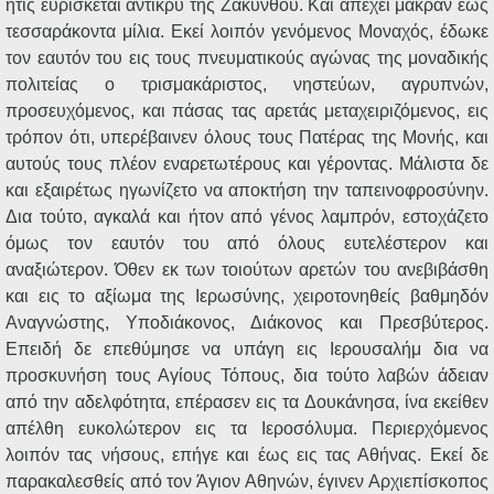
ήτις ευρίσκεται αντικρύ της Ζακύνθου. Και απέχει μακράν έως
τεσσαράκοντα μίλια. Εκεί λοιπόν γενόμενος Μοναχός, έδωκε
τον εαυτόν του εις τους πνευματικούς αγώνας της μοναδικής
πολιτείας ο τρισμακάριστος, νηστεύων, αγρυπνών,
προσευχόμενος, και πάσας τας αρετάς μεταχειριζόμενος, εις
τρόπον ότι, υπερέβαινεν όλους τους Πατέρας της Μονής, και
αυτούς τους πλέον εναρετωτέρους και γέροντας. Μάλιστα δε
και εξαιρέτως ηγωνίζετο να αποκτήση την ταπεινοφροσύνην.
Δια τούτο, αγκαλά και ήτον από γένος λαμπρόν, εστοχάζετο
όμως τον εαυτόν του από όλους ευτελέστερον και
αναξιώτερον. Όθεν εκ των τοιούτων αρετών του ανεβιβάσθη
και εις το αξίωμα της Ιερωσύνης, χειροτονηθείς βαθμηδόν
Αναγνώστης, Υποδιάκονος, Διάκονος και Πρεσβύτερος.
Επειδή δε επεθύμησε να υπάγη εις Ιερουσαλήμ δια να
προσκυνήση τους Αγίους Τόπους, δια τούτο λαβών άδειαν
από την αδελφότητα, επέρασεν εις τα Δουκάνησα, ίνα εκείθεν
απέλθη ευκολώτερον εις τα Ιεροσόλυμα. Περιερχόμενος
λοιπόν τας νήσους, επήγε και έως εις τας Αθήνας. Εκεί δε
παρακαλεσθείς από τον Άγιον Αθηνών, έγινεν Αρχιεπίσκοπος