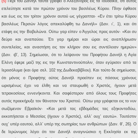
(5)
Περί του Δανιήλ ταύτα γράφει ο Αλέξανδρος εις τα Ιουδαϊκά, ότι αυτός
ετελεύτησε κατά τον πρώτον χρόνον του βασιλέως Κύρου. Πλην έφθασε
και έως εις τον τρίτον χρόνον αυτού ως γέγραπται· «Εν έτει τρίτω Κύρου
βασιλέως Περσών λόγος απεκαλύφθη τω Δανιήλ» (Δαν. ι’, 1), και ότι
ετάφη εις την Βαβυλώνα. Ούτω γαρ είπεν ο Άγγελος προς αυτόν· «Και συ
δεύρο και αναπαύου. Έτι γαρ ημέραι και ώραι εις αναπλήρωσιν
συντελείας, και αναστήση εις τον κλήρ
ο
ν σου εις συντέλειαν ημερών»
(Δαν. ιβ’, 13). Σημείωσαι, ότι το λείψανον του Προφήτου Δανιήλ η Αγία
Ελένη έφερε μαζί της εις την Κωνσταντινούπολιν, όταν εγύρισεν από τα
Ιεροσόλυμα (και όρα σελ. 102 της Δωδεκαβίβλου). Και τούτο δε σημείωσαι,
ότι μόνος ο Προφήτης ούτος Δανιήλ προείπεν εις πόσους χρόνους
ωρισμένως έχει να έλθη και να σταυρωθή ο Χριστός, ήγουν μετά
τετρακοσίους εννενήκοντα. Και σαφέστερον από όλους τους Προφήτας
αυτός προεκήρυξε τον θάνατον του Χριστού. Ούτω γαρ γράφεται εις το νυν
σωζόμενον Εβραϊκόν· «Και μετά τας εβδομάδας τας εξηκονταδύω,
εκκοπήσεται ο Μεσσίας (ήγουν ο Χριστός), αλλ’ ουχ’ εαυτώ». Τουτέστιν
ουχ’ υπέρ εαυτού, αλλ’ υπέρ της σωτηρίας των ανθρώπων (Δαν. θ’, 26). Ο
δε Ιερώνυμος λέγει ότι τον Δανιήλ αναγινώσκει η Εκκλησία εκ της