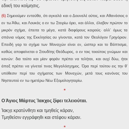
εδική του κοίμησις.
(6)
Σημειούμεν ενταύθα, ότι αγκαλά και ο Δουναλέ ούτος, και Αθανάσιος ο
εν τω Άθω, και Λουκάς ο εν τω Στειρίω όρει, και άλλοι, έλαβον πρώτον το
μικρόν σχήμα, έπειτα το μέγα, κατά διαφόρους καιρούς· αλλ’ όμως τα
σπάνια νόμος της Εκκλησίας ου γίνονται, κατά τον Θεολόγον Γρηγόριον.
Επειδή γαρ το σχήμα των Μοναχών είναι εν, ώσπερ και το Βάπτισμα,
καθώς αποφαίνεται ο Στουδίτης Θεόδωρος, ο εν τοις τοιούτοις γνώμων και
κανών: δια τούτο και μίαν φοράν πρέπει να τελήται, και ουχί δύω, ήτοι
άπαξ πρέπει να γίνεταί τινας Μεγαλόσχημος. Όρα περί τούτου εις την θ’
υπόθεσιν περί του σχήματος των Μοναχών, μετά τους κανόνας του
Νηστευτού εν τω ημετέρω Νέω Εξομολογηταρίω.
*
Ο Άγιος Μάρτυς Ίακχος ξίφει τελειούται.
Ίακχε κρατύνθητι και τμηθείς κάραν,
Τμηθείσιν εγγράφηθι και στέφου κάραν.
*