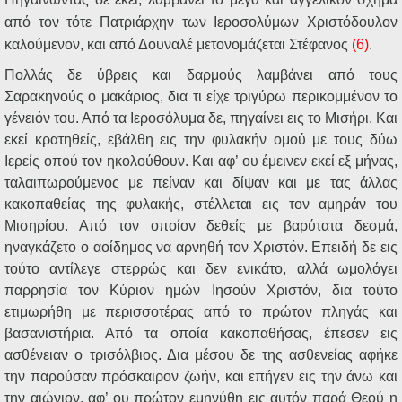
από τον τότε Πατριάρχην των Ιεροσολύμων Χριστόδουλον
καλούμενον, και από Δουναλέ μετονομάζεται Στέφανος
(6)
.
Πολλάς δε ύβρεις και δαρμούς λαμβάνει από τους
Σαρακηνούς ο μακάριος, δια τι είχε τριγύρω περικομμένον το
γένειόν του. Από τα Ιεροσόλυμα δε, πηγαίνει εις το Μισήρι. Και
εκεί κρατηθείς, εβάλθη εις την φυλακήν ομού με τους δύω
Ιερείς οπού τον ηκολούθουν. Και αφ’ ου έμεινεν εκεί εξ μήνας,
ταλαιπωρούμενος με πείναν και δίψαν και με τας άλλας
κακοπαθείας της φυλακής, στέλλεται εις τον αμηράν του
Μισηρίου. Από τον οποίον δεθείς με βαρύτατα δεσμά,
ηναγκάζετο ο αοίδημος να αρνηθή τον Χριστόν. Επειδή δε εις
τούτο αντίλεγε στερρώς και δεν ενικάτο, αλλά ωμολόγει
παρρησία τον Κύριον ημών Ιησούν Χριστόν, δια τούτο
ετιμωρήθη με περισσοτέρας από το πρώτον πληγάς και
βασανιστήρια. Από τα οποία κακοπαθήσας, έπεσεν εις
ασθένειαν ο τρισόλβιος. Δια μέσου δε της ασθενείας αφήκε
την παρούσαν πρόσκαιρον ζωήν, και επήγεν εις την άνω και
την αιώνιον, αφ’ ου πρώτον εμηνύθη εις αυτόν παρά Θεού η