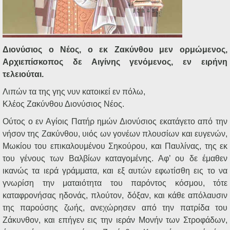
Διονύσιος ο Νέος, ο εκ Ζακύνθου μεν ορμώμενος,
Αρχιεπίσκοπος δε Αιγίνης γενόμενος, εν ειρήνη
τελειούται.
Λιπών τα της γης νυν κατοικεί εν πόλω,
Κλέος Ζακύνθου Διονύσιος Νέος.
Ούτος ο εν Αγίοις Πατήρ ημών Διονύσιος εκατάγετο από την
νήσον της Ζακύνθου, υιός ων γονέων πλουσίων και ευγενών,
Μωκίου του επικαλουμένου Σηκούρου, και Παυλίνας, της εκ
του γένους των Βαλβίων καταγομένης. Αφ’ ου δε έμαθεν
ικανώς τα ιερά γράμματα, και εξ αυτών εφωτίσθη εις το να
γνωρίση την ματαιότητα του παρόντος κόσμου, τότε
καταφρονήσας ηδονάς, πλούτον, δόξαν, και κάθε απόλαυσιν
της παρούσης ζωής, ανεχώρησεν από την πατρίδα του
Ζάκυνθον, και επήγεν εις την ιεράν Μονήν των Στροφάδων,