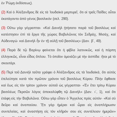
ἐν Ῥώμῃ ἐκδόσεως).
(2)
Καὶ ὁ Ἀλέξανδρος δὲ εἰς τὰ Ἰουδαϊκὰ μαρτυρεῖ, ὅτι οἱ τρεῖς Παῖδες οὗτοι
ἐκατάγοντο ἀπὸ γένος βασιλικόν (σελ. 290).
(3)
Οὕτω γὰρ γέγραπται· «Καὶ Δανιὴλ ᾐτήσατο παρὰ τοῦ βασιλέως καὶ
κατέστησεν ἐπὶ τὰ ἔργα τῆς χώρας Βαβυλῶνος τὸν Σεδράχ, Μισάχ, καὶ
Αὐδεναγώ· καὶ Δανιὴλ ἦν ἐν τῇ αὐλῇ τοῦ βασιλέως» (Δαν. β΄, 49).
(4)
Παρὰ δὲ τῷ Βαρίνῳ φαίνεται ὅτι ἡ φίβλα λατινικῶς, καὶ ἡ πόρπη
ἑλληνικῶς, εἶναι εἶδος ὅπλου. Τὸ ὁποῖον ὁμοιάζει μὲ τὴν ἀσπίδα: ἤτοι μὲ τὸ
σκουτάρι.
(5)
Περὶ τοῦ Δανιὴλ ταῦτα γράφει ὁ Ἀλέξανδρος εἰς τὰ Ἰουδαϊκά, ὅτι αὐτὸς
ἐτελεύτησε κατὰ τὸν πρῶτον χρόνον τοῦ βασιλέως Κύρου. Πλὴν ἔφθασε
καὶ ἕως εἰς τὸν τρίτον χρόνον αὐτοῦ ὡς γέγραπται· «Ἐν ἔτει τρίτῳ Κύρου
βασιλέως Περσῶν λόγος ἀπεκαλύφθη τῷ Δανιήλ» (Δαν. ι΄, 1), καὶ ὅτι
ἐτάφη εἰς τὴν Βαβυλῶνα. Οὕτω γὰρ εἶπεν ὁ Ἄγγελος πρὸς αὐτόν· «Καὶ σὺ
δεῦρο καὶ ἀναπαύου. Ἔτι γὰρ ἡμέραι καὶ ὧραι εἰς ἀναπλήρωσιν
συντελείας, καὶ ἀναστήσῃ εἰς τὸν κλῆρόν σου εἰς συντέλειαν ἡμερῶν»