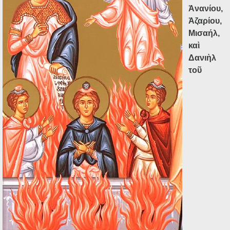
Ἀ
νανίου,
Ἀ
ζαρίου,
Μισαήλ,
κα
ὶ
Δανι
ὴ
λ
το
ῦ