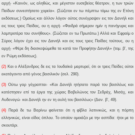
αρχή· «Καινόν, ως αληθώς, και μέγιστον ευσεβείας θέατρον, η των τριών
Παίδων συνεστήσατο χορεία». (Σώζεται εν τω πέμπτω τόμω της εν Ετόνη
εκδόσεως.) Ομοίως και άλλον λόγον ούτος συνέγραψεν εις τον Δανιήλ και
εις τους τρεις Παίδας, ου η αρχή· «Φαιδρά σήμερον ημίν η πανήγυρις και
λαμπροτέρα του συνήθους». (Σώζεται εν τω Πρωτάτω.) Αλλά και Εφραίμ ο
Σύρος λόγον έχει εις τον Δανιήλ και εις τους τρεις Παίδας τούτους, ου η
αρχή· «Φέρε δη διασκεψώμεθα τα κατά τον Προφήτην Δανιήλ» (τομ. β’, της
εν Ρώμη εκδόσεως).
(2)
Και ο Αλέξανδρος δε εις τα Ιουδαϊκά μαρτυρεί, ότι οι τρεις Παίδες ούτοι
εκατάγοντο από γένος βασιλικόν (σελ. 290).
(3)
Ούτω γαρ γέγραπται· «Και Δανιήλ ητήσατο παρά του βασιλέως και
κατέστησεν επί τα έργα της χώρας Βαβυλώνος τον Σεδράχ, Μισάχ, και
Αυδεναγώ· και Δανιήλ ην εν τη αυλή του βασιλέως» (Δαν. β’, 49).
(4)
Παρά δε τω Βαρίνω φαίνεται ότι η φίβλα λατινικώς, και η πόρπη
ελληνικώς, είναι είδος όπλου. Το οποίον ομοιάζει με την ασπίδα: ήτοι με το
σκουτάρι.