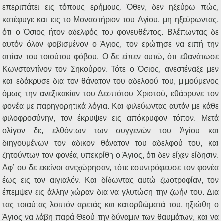
επεριπάτει εις τόπους ερήμους. Όθεν, δεν ηξεύρω πώς,
κατέφυγε και εις το Μοναστήριον του Αγίου, μη ηξεύρωντας,
ότι ο Όσιος ήτον αδελφός του φονευθέντος. Βλέπωντας δε
αυτόν όλον φοβισμένον ο Άγιος, τον ερώτησε να ειπή την
αιτίαν του τοιούτου φόβου. Ο δε είπεν αυτώ, ότι εθανάτωσε
Κωνσταντίνον τον Σηκούρον. Τότε ο Όσιος, ανεστέναξε μεν
και εδάκρυσε δια τον θάνατον του αδελφού του, μιμούμενος
όμως την ανεξικακίαν του Δεσπότου Χριστού, εθάρρυνε τον
φονέα με παρηγορητικά λόγια. Και φιλεύωντας αυτόν με κάθε
φιλοφροσύνην, τον έκρυψεν εις απόκρυφον τόπον. Μετά
ολίγον δε, ελθόντων των συγγενών του Άγίου και
διηγουμένων τον άδικον θάνατον του αδελφού του, και
ζητούντων τον φονέα, υπεκρίθη ο Άγιος, ότι δεν είχεν είδησιν.
Αφ’ ου δε εκείνοι ανεχώρησαν, τότε εσυντρόφευσε τον φονέα
έως εις τον αιγιαλόν. Και δίδωντας αυτώ ζωοτροφίαν, τον
έπεμψεν εις άλλην χώραν δια να γλυτώση την ζωήν του. Δια
τας τοιαύτας λοιπόν αρετάς και κατορθώματά του, ηξιώθη ο
Άγιος να λάβη παρά Θεού την δύναμιν των θαυμάτων, και να