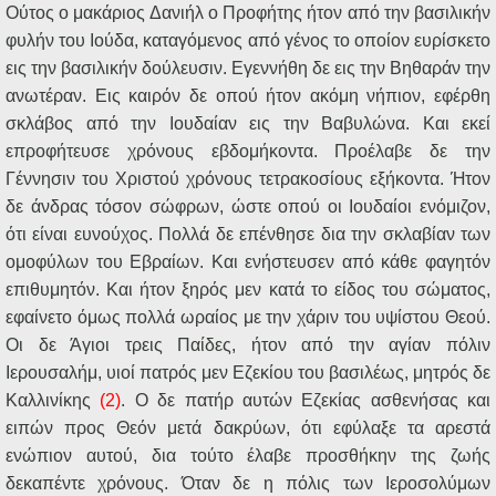
Ούτος ο μακάριος Δανιήλ ο Προφήτης ήτον από την βασιλικήν
φυλήν του Ιούδα, καταγόμενος από γένος το οποίον ευρίσκετο
εις την βασιλικήν δούλευσιν. Εγεννήθη δε εις την Βηθαράν την
ανωτέραν. Εις καιρόν δε οπού ήτον ακόμη νήπιον, εφέρθη
σκλάβος από την Ιουδαίαν εις την Βαβυλώνα. Και εκεί
επροφήτευσε χρόνους εβδομήκοντα. Προέλαβε δε την
Γέννησιν του Χριστού χρόνους τετρακοσίους εξήκοντα. Ήτον
δε άνδρας τόσον σώφρων, ώστε οπού οι Ιουδαίοι ενόμιζον,
ότι είναι ευνούχος. Πολλά δε επένθησε δια
την σκλαβίαν των
ομοφύλων του Εβραίων. Και ενήστευσεν από κάθε φαγητόν
επιθυμητόν. Και ήτον ξηρός μεν κατά το είδος του σώματος,
εφαίνετο όμως πολλά ωραίος με την χάριν του υψίστου Θεού.
Οι δε Άγιοι τρεις Παίδες, ήτον από την αγίαν πόλιν
Ιερουσαλήμ, υιοί πατρός μεν Εζεκίου του βασιλέως, μητρός δε
Καλλινίκης
(2)
. Ο δε πατήρ αυτών Εζεκίας ασθενήσας και
ειπών προς Θεόν μετά δακρύων, ότι εφύλαξε τα αρεστά
ενώπιον αυτού, δια τούτο έλαβε προσθήκην της ζωής
δεκαπέντε χρόνους. Όταν δε η πόλις των Ιεροσολύμων