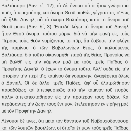
Βαλτάσαρ» (Δαν. ε΄, 12), τ
ὸ
δ
ὲ
ὄ
νομα α
ὐ
τ
ὸ
ἦ
τον γνώρισμα
τιμ
ῆ
ς
ὑ
περεχούσης κα
ὶ
ὄ
νομα Θεο
ῦ
, καθ
ὼ
ς γέγραπται, «
Ἕ
ως
ο
ὗ
ἦ
λθε Δανιήλ, ο
ὗ
τ
ὸ
ὄ
νομα Βαλτάσαρ, κατ
ὰ
τ
ὸ
ὄ
νομα το
ῦ
Θεο
ῦ
μου» (Δαν. δ΄, 3).
Ἐ
πειδ
ὴ
λέγω τ
ὸ
ὄ
νομα το
ῦ
Δανι
ὴ
λ
ἦ
τον Θεο
ῦ
ὄ
νομα, τούτου χάριν, δι
ὰ
ν
ὰ
μ
ὴ
ν φαν
ῇ
ε
ἰ
ς το
ὺ
ς
Πέρσας το
ὺ
ς θε
ὸ
ν νομίζοντας τ
ὸ
π
ῦ
ρ,
ὅ
τι
ἔ
σβυσε τ
ὴ
ν φλόγα
τ
ῆ
ς καμίνου
ὁ
τ
ῶ
ν Βαβυλωνίων θεός,
ὁ
καλούμενος
Βαλτάσαρ, δι
ὰ
το
ῦ
το ο
ἰ
κονομήθη παρ
ὰ
τ
ῆ
ς θείας Προνοίας ν
ὰ
μ
ὴ
βαλθ
ῇ
ε
ἰ
ς τ
ὴ
ν κάμινον μαζ
ὶ
μ
ὲ
το
ὺ
ς τρε
ῖ
ς Πα
ῖ
δας
ὁ
Προφήτης Δανιήλ,
ὁ
ἔ
χων τ
ὸ
ὄ
νομα το
ῦ
το.
Ἀ
λλ’ ο
ὐ
δ
ὲ
ε
ἰ
ς τ
ὴ
ν
ἱ
στορίαν τ
ὴ
ν περ
ὶ
τ
ῆ
ς καμίνου διηγουμένην,
ἀ
ναφέρεται
ὅ
λως
ὁ
Δανιήλ. Ο
ἱ
δ
ὲ
ἄ
λλοι τρε
ῖ
ς Πα
ῖ
δες,
ἀ
φ’ ο
ὗ
ἐ
λυτρώθησαν
παραδόξως κα
ὶ
ὑ
περφυσικ
ῶ
ς
ἀ
π
ὸ
τ
ὴ
ν κάμινον το
ῦ
πυρός,
πάλιν
ἀ
πεκατεστάθησαν ε
ἰ
ς τ
ὴ
ν προτέραν τους δόξαν. Κα
ὶ
περάσαντες τ
ὴ
ν ζωήν τους
ἔ
ντιμον,
ἐ
τελεύτησαν
ἐ
ν ε
ἰ
ρήν
ῃ
μαζ
ὶ
μ
ὲ
τ
ὸ
ν Προφήτην Δανιήλ.
Λέγουσι δέ τινες,
ὅ
τι μετ
ὰ
τ
ὸ
ν θάνατον το
ῦ
Ναβουχοδονόσορ,
κα
ὶ
τ
ῶ
ν λοιπ
ῶ
ν βασιλέων, ο
ἱ
ὁ
πο
ῖ
οι
ἐ
τίμων το
ὺ
ς τρε
ῖ
ς Πα
ῖ
δας,