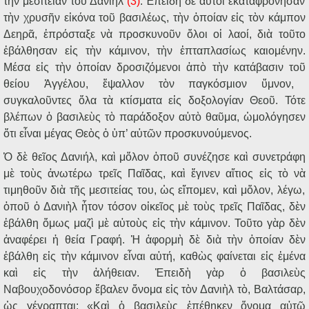
τ
ὴ
ν μεσιτείαν το
ῦ
Δανιήλ
(3)
.
Ἐ
πειδ
ὴ
δ
ὲ
α
ὐ
το
ὶ
ἐ
καταφρόνησαν
τ
ὴ
ν χρυσ
ῆ
ν ε
ἰ
κόνα το
ῦ
βασιλέως, τ
ὴ
ν
ὁ
ποίαν ε
ἰ
ς τ
ὸ
ν κάμπον
Δεηρ
ᾶ
,
ἐ
πρόσταξε ν
ὰ
προσκυνο
ῦ
ν
ὅ
λοι ο
ἱ
λαοί, δι
ὰ
το
ῦ
το
ἐ
βάλθησαν ε
ἰ
ς τ
ὴ
ν κάμινον, τ
ὴ
ν
ἑ
πταπλασίως καιομένην.
Μέσα ε
ἰ
ς τ
ὴ
ν
ὁ
ποίαν δροσιζόμενοι
ἀ
π
ὸ
τ
ὴ
ν κατάβασιν το
ῦ
θείου
Ἀ
γγέλου,
ἔ
ψαλλον τ
ὸ
ν παγκόσμιον
ὕ
μνον,
συγκαλο
ῦ
ντες
ὅ
λα τ
ὰ
κτίσματα ε
ἰ
ς δοξολογίαν Θεο
ῦ
. Τότε
βλέπων
ὁ
βασιλε
ὺ
ς τ
ὸ
παράδοξον α
ὐ
τ
ὸ
θα
ῦ
μα,
ὡ
μολόγησεν
ὅ
τι ε
ἶ
ναι μέγας Θε
ὸ
ς
ὁ
ὑ
π’ α
ὐ
τ
ῶ
ν προσκυνούμενος.
Ὁ
δ
ὲ
θε
ῖ
ος Δανιήλ, κα
ὶ
μ
ὅ
λον
ὁ
πο
ῦ
συνέζησε κα
ὶ
συνετράφη
μ
ὲ
το
ὺ
ς
ἀ
νωτέρω τρε
ῖ
ς Πα
ῖ
δας, κα
ὶ
ἔ
γινεν α
ἴ
τιος ε
ἰ
ς τ
ὸ
ν
ὰ
τιμηθο
ῦ
ν δι
ὰ
τ
ῆ
ς μεσιτείας του,
ὡ
ς ε
ἴ
πομεν, κα
ὶ
μ
ὅ
λον, λέγω,
ὁ
πο
ῦ
ὁ
Δανι
ὴ
λ
ἦ
τον τόσον ο
ἰ
κε
ῖ
ος μ
ὲ
το
ὺ
ς τρε
ῖ
ς Πα
ῖ
δας, δ
ὲ
ν
ἐ
βάλθη
ὅ
μως μαζ
ὶ
μ
ὲ
α
ὐ
το
ὺ
ς ε
ἰ
ς τ
ὴ
ν κάμινον. Το
ῦ
το γ
ὰ
ρ δ
ὲ
ν
ἀ
ναφέρει
ἡ
θεία Γραφή.
Ἡ
ἀ
φορμ
ὴ
δ
ὲ
δι
ὰ
τ
ὴ
ν
ὁ
ποίαν δ
ὲ
ν
ἐ
βάλθη ε
ἰ
ς τ
ὴ
ν κάμινον ε
ἶ
ναι α
ὐ
τή, καθ
ὼ
ς φαίνεται ε
ἰ
ς
ἐ
μένα
κα
ὶ
ε
ἰ
ς τ
ὴ
ν
ἀ
λήθειαν.
Ἐ
πειδ
ὴ
γ
ὰ
ρ
ὁ
βασιλε
ὺ
ς
Ναβουχοδονόσορ
ἔ
βαλεν
ὄ
νομα ε
ἰ
ς τ
ὸ
ν Δανι
ὴ
λ τ
ὸ
, Βαλτάσαρ,
ὡ
ς γέγραπται: «Κα
ὶ
ὁ
βασιλε
ὺ
ς
ἐ
πέθηκεν
ὄ
νομα α
ὐ
τ
ῷ