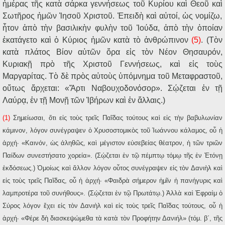
ἡ
μέρας τ
ῆ
ς κατ
ὰ
σάρκα γεννήσεως το
ῦ
Κυρίου κα
ὶ
Θεο
ῦ
κα
ὶ
Σωτ
ῆ
ρος
ἡ
μ
ῶ
ν
Ἰ
ησο
ῦ
Χριστο
ῦ
.
Ἐ
πειδ
ὴ
κα
ὶ
α
ὐ
τοί,
ὡ
ς νομίζω,
ἦ
τον
ἀ
π
ὸ
τ
ὴ
ν βασιλικ
ὴ
ν φυλ
ὴ
ν το
ῦ
Ἰ
ούδα,
ἀ
π
ὸ
τ
ὴ
ν
ὁ
ποίαν
ἐ
κατάγετο κα
ὶ
ὁ
Κύριος
ἡ
μ
ῶ
ν κατ
ὰ
τ
ὸ
ἀ
νθρώπινον
(5)
. (Τ
ὸ
ν
κατ
ὰ
πλάτος Βίον α
ὐ
τ
ῶ
ν
ὅ
ρα ε
ἰ
ς τ
ὸ
ν Νέον Θησαυρόν,
Κυριακ
ῇ
πρ
ὸ
τ
ῆ
ς Χριστο
ῦ
Γεννήσεως, κα
ὶ
ε
ἰ
ς το
ὺ
ς
Μαργαρίτας. Τ
ὸ
δ
ὲ
πρ
ὸ
ς α
ὐ
το
ὺ
ς
ὑ
πόμνημα το
ῦ
Μεταφραστο
ῦ
,
ο
ὕ
τως
ἄ
ρχεται: «
Ἄ
ρτι Ναβουχοδονόσορ». Σ
ῴ
ζεται
ἐ
ν τ
ῇ
Λαύρ
ᾳ
,
ἐ
ν τ
ῇ
Μον
ῇ
τ
ῶ
ν
Ἰ
βήρων κα
ὶ
ἐ
ν
ἄ
λλαις.)
(1)
Σημείωσαι, ὅτι εἰς τοὺς τρεῖς Παῖδας τούτους καὶ εἰς τὴν βαβυλωνίαν
κάμινον, λόγον συνέγραψεν ὁ Χρυσοστομικὸς τοῦ Ἰωάννου κάλαμος, οὗ ἡ
ἀρχή· «Καινόν, ὡς ἀληθῶς, καὶ μέγιστον εὐσεβείας θέατρον, ἡ τῶν τριῶν
Παίδων συνεστήσατο χορεία». (Σῴζεται ἐν τῷ πέμπτῳ τόμῳ τῆς ἐν Ἐτόνῃ
ἐκδόσεως.) Ὁμοίως καὶ ἄλλον λόγον οὗτος συνέγραψεν εἰς τὸν Δανιὴλ καὶ
εἰς τοὺς τρεῖς Παῖδας, οὗ ἡ ἀρχή· «Φαιδρὰ σήμερον ἡμῖν ἡ πανήγυρις καὶ
λαμπροτέρα τοῦ συνήθους». (Σῴζεται ἐν τῷ Πρωτάτῳ.) Ἀλλὰ καὶ Ἐφραὶμ ὁ
Σύρος λόγον ἔχει εἰς τὸν Δανιὴλ καὶ εἰς τοὺς τρεῖς Παῖδας τούτους, οὗ ἡ
ἀρχή· «Φέρε δὴ διασκεψώμεθα τὰ κατὰ τὸν Προφήτην Δανιήλ» (τόμ. β΄, τῆς