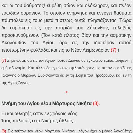
και ω του θαύματος! ευρέθη σώον και ολόκληρον, και πνέον
ευωδίαν ουράνιον. Το οποίον ενήργησε και ενεργεί θαύματα
πάμπολλα εις τους μετά πίστεως αυτώ πλησιάζοντας. Τώρα
δε ευρίσκεται εις την πατρίδα του Ζάκυνθον, ευλαβώς
προσκυνούμενον. (Τον κατά πλάτος Βίον και την ασματικήν
Ακολουθίαν του Αγίου όρα εις την ιδιαιτέραν αυτού
τετυπωμένην φυλλάδα, και εις το Νέον Λειμωνάριον
(7)
.)
(7)
Σημείωσαι, ότι εις τον Άγιον τούτον Διονύσιον εγκώμιον εφιλοπόνησεν η
εμή αδυναμία. Και άλλο δε εγκώμιον εφιλοπόνησεν εις αυτόν ο αοίδιμος
Ιωάννης ο Μυρέων. Ευρίσκονται δε εν τη Σκήτει του Προδρόμου, και εν τη
της Αγίας Άννης.
*
Μνήμη του Αγίου νέου Μάρτυρος Νικήτα
(8)
.
Ει και αθλητής εστιν εν χρόνοις νέος,
Ίσος παλαιοίς εστι Νικήτας άθλοις.
(8)
Εις τούτον τον νέον Μάρτυρα Νικήταν, λόγον έχει ο μέγας λογοθέτης