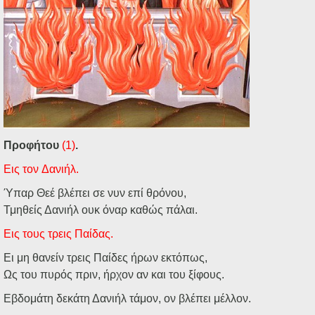
Προφήτου
(1)
.
Εις
τον
Δανιήλ.
Ύπαρ Θεέ βλέπει σε νυν επί θρόνου,
Τμηθείς Δανιήλ ουκ όναρ καθώς πάλαι.
Εις
τους
τρεις
Παίδας.
Ει μη θανείν τρεις Παίδες ήρων εκτόπως,
Ως του πυρός πριν, ήρχον αν και του ξίφους.
Εβδομάτη δεκάτη Δανιήλ τάμον, ον βλέπει μέλλον.