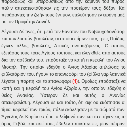
παραδόξως και υπερφυσικώς από την κάμινον του πυρός,
πάλιν απεκατεστάθησαν εις την προτέραν τους δόξαν. Και
περάσαντες την ζωήν τους έντιμον, ετελεύτησαν εν ειρήνη μαζί
με τον Προφήτην Δανιήλ.
Λέγουσι δέ τινες, ότι μετά τον θάνατον του Ναβουχοδονόσορ,
και των λοιπών βασιλέων, οι οποίοι ετίμων τους τρεις Παίδας,
έγινεν άλλος βασιλεύς, Αττικός ονομαζόμενος. Ο οποίος
εξετάσας τους τρεις Αγίους τούτους, και ελεγχθείς από αυτούς
δια την ασέβειάν του, επρόσταξε να κοπή η κεφαλή του Αγίου
Μισαήλ. Την οποίαν εδέχθη ο Άγιος Αζαρίας απλώσας το
φιβλατόριόν του, ήγουν το επανωφόρι του (φίβλα γαρ λατινικά
λέγεται η πόρπη και το επανωφόρι
(4)
). Ομοίως επρόσταξε να
κοπή και η κεφαλή του Αγίου Αζαρίου, την οποίαν εδέχθη ο
θείος Ανανίας. Ύστερον δε και αυτός ο Ανανίας
απεκεφαλίσθη. Λέγουσι δε και τούτο, ότι αφ’ ου εκόπησαν αι
τίμιαι κεφαλαί των τριών, πάλιν εκόλλησαν με τα σώματά των.
Άγγελος δε Κυρίου επήρε τα λείψανά των, και τα επήγεν εις το
όρος Γεβάλ, και εκεί τους έβαλεν υποκάτω εις μίαν πέτραν.