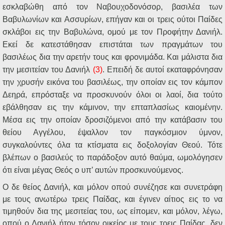
εσκλαβώθη από τον Ναβουχοδονόσορ, βασιλέα των
Βαβυλωνίων και Ασσυρίων, επήγαν και οι τρεις ούτοι Παίδες
σκλάβοι εις την Βαβυλώνα, ομού με τον Προφήτην Δανιήλ.
Εκεί δε κατεστάθησαν επιστάται των πραγμάτων του
βασιλέως δια την αρετήν τους και φρονιμάδα. Και μάλιστα δια
την μεσιτείαν του Δανιήλ
(3)
. Επειδή δε αυτοί εκαταφρόνησαν
την χρυσήν εικόνα του βασιλέως, την οποίαν εις τον κάμπον
Δεηρά, επρόσταξε να προσκυνούν όλοι οι λαοί, δια τούτο
εβάλθησαν εις την κάμινον, την επταπλασίως καιομένην.
Μέσα εις την οποίαν δροσιζόμενοι από την κατάβασιν του
θείου Αγγέλου, έψαλλον τον παγκόσμιον ύμνον,
συγκαλούντες όλα τα κτίσματα εις δοξολογίαν Θεού. Τότε
βλέπων ο βασιλεύς το παράδοξον αυτό θαύμα, ωμολόγησεν
ότι είναι μέγας Θεός ο υπ’ αυτών προσκυνούμενος.
Ο δε θείος Δανιήλ, και μόλον οπού συνέζησε και συνετράφη
με τους ανωτέρω τρεις Παίδας, και έγινεν αίτιος εις το να
τιμηθούν δια της μεσιτείας του, ως είπομεν, και μόλον, λέγω,
οπού ο Δανιήλ ήτον τόσον οικείος με τους τρεις Παίδας, δεν