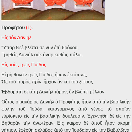
Προφήτου
(1)
.
Ε
ἰ
ς τ
ὸ
ν Δανιήλ.
Ὕ
παρ Θε
ὲ
βλέπει σε ν
ῦ
ν
ἐ
π
ὶ
θρόνου,
Τμηθε
ὶ
ς Δανι
ὴ
λ ο
ὐ
κ
ὄ
ναρ καθ
ὼ
ς πάλαι.
Ε
ἰ
ς το
ὺ
ς τρε
ῖ
ς Πα
ῖ
δας.
Ε
ἰ
μ
ὴ
θανε
ῖ
ν τρε
ῖ
ς Πα
ῖ
δες
ἤ
ρων
ἐ
κτόπως,
Ὡ
ς το
ῦ
πυρ
ὸ
ς πρίν,
ἦ
ρχον
ἂ
ν κα
ὶ
το
ῦ
ξίφους.
Ἑ
βδομάτ
ῃ
δεκάτ
ῃ
Δανι
ὴ
λ τάμον,
ὃ
ν βλέπει μέλλον.
Ο
ὗ
τος
ὁ
μακάριος Δανι
ὴ
λ
ὁ
Προφήτης
ἦ
τον
ἀ
π
ὸ
τ
ὴ
ν βασιλικ
ὴ
ν
φυλ
ὴ
ν το
ῦ
Ἰ
ούδα, καταγόμενος
ἀ
π
ὸ
γένος τ
ὸ
ὁ
πο
ῖ
ον
ε
ὑ
ρίσκετο ε
ἰ
ς τ
ὴ
ν βασιλικ
ὴ
ν δούλευσιν.
Ἐ
γεννήθη δ
ὲ
ε
ἰ
ς τ
ὴ
ν
Βηθαρ
ᾶ
ν τ
ὴ
ν
ἀ
νωτέραν. Ε
ἰ
ς καιρ
ὸ
ν δ
ὲ
ὁ
πο
ῦ
ἦ
τον
ἀ
κόμη
νήπιον,
ἐ
φέρθη σκλάβος
ἀ
π
ὸ
τ
ὴ
ν
Ἰ
ουδαίαν ε
ἰ
ς τ
ὴ
ν Βαβυλ
ῶ
να.