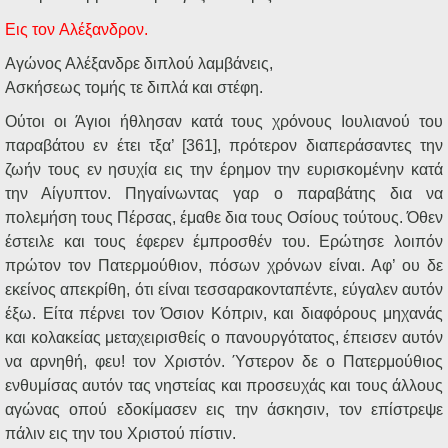
Εις
τον
Αλέξανδρον.
Αγώνος Αλέξανδρε διπλού λαμβάνεις,
Ασκήσεως τομής τε διπλά και στέφη.
Ούτοι οι Άγιοι ήθλησαν κατά τους χρόνους Ιουλιανού του
παραβάτου εν έτει τξα’ [361], πρότερον διαπεράσαντες την
ζωήν τους εν ησυχία εις την έρημον την ευρισκομένην κατά
την Αίγυπτον. Πηγαίνωντας γαρ ο παραβάτης δια να
πολεμήση τους Πέρσας, έμαθε δια τους Οσίους τούτους. Όθεν
έστειλε και τους έφερεν έμπροσθέν του. Ερώτησε λοιπόν
πρώτον τον Πατερμούθιον, πόσων χρόνων είναι. Αφ’ ου δε
εκείνος απεκρίθη, ότι είναι τεσσαρακονταπέντε, εύγαλεν αυτόν
έξω. Είτα πέρνει τον Όσιον Κόπριν, και διαφόρους μηχανάς
και κολακείας μεταχειρισθείς ο πανουργότατος, έπεισεν αυτόν
να αρνηθή, φευ! τον Χριστόν. Ύστερον δε ο Πατερμούθιος
ενθυμίσας αυτόν τας νηστείας και προσευχάς και τους άλλους
αγώνας οπού εδοκίμασεν εις την άσκησιν, τον επίστρεψε
πάλιν εις την του Χριστού πίστιν.