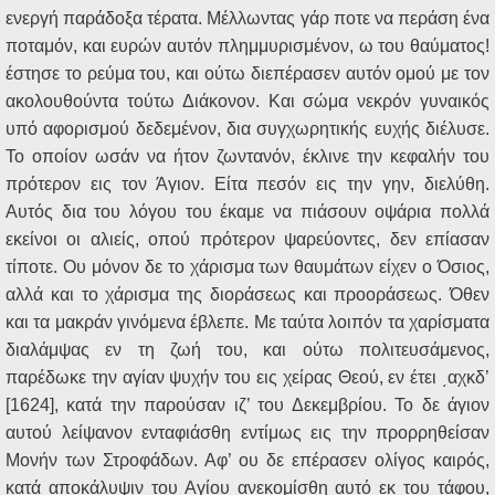
ενεργή παράδοξα τέρατα. Μέλλωντας γάρ ποτε να περάση ένα
ποταμόν, και ευρών αυτόν πλημμυρισμένον, ω του θαύματος!
έστησε το ρεύμα του, και ούτω διεπέρασεν αυτόν ομού με τον
ακολουθούντα τούτω Διάκονον. Και σώμα νεκρόν γυναικός
υπό αφορισμού δεδεμένον, δια συγχωρητικής ευχής διέλυσε.
Το οποίον ωσάν να ήτον ζωντανόν, έκλινε την κεφαλήν του
πρότερον εις τον Άγιον. Είτα πεσόν εις την γην, διελύθη.
Αυτός δια του λόγου του έκαμε να πιάσουν οψάρια πολλά
εκείνοι οι αλιείς, οπού πρότερον ψαρεύοντες, δεν επίασαν
τίποτε. Ου μόνον δε το χάρισμα των θαυμάτων είχεν ο Όσιος,
αλλά και το χάρισμα της διοράσεως και προοράσεως. Όθεν
και τα μακράν γινόμενα έβλεπε. Με ταύτα λοιπόν τα χαρίσματα
διαλάμψας εν τη ζωή του, και ούτω πολιτευσάμενος,
παρέδωκε την αγίαν ψυχήν του εις χείρας Θεού, εν έτει ͵αχκδ’
[1624], κατά την παρούσαν ιζ’ του Δεκεμβρίου. Το δε άγιον
αυτού λείψανον ενταφιάσθη εντίμως εις την προρρηθείσαν
Μονήν των Στροφάδων. Αφ’ ου δε επέρασεν ολίγος καιρός,
κατά αποκάλυψιν του Αγίου ανεκομίσθη αυτό εκ του τάφου,