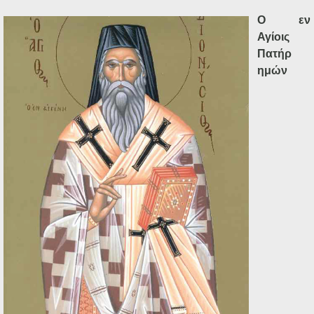
Ο εν
Αγίοις
Πατήρ
ημών