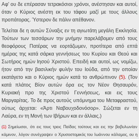
Αφ’ ου δε επέρασαν τετρακόσιοι χρόνοι, ανέστησαν και αυτοί,
όταν ο Κύριος ανέστη εκ του τάφου μαζί με τους άλλους
προπάτορας. Ύστερον δε πάλιν απέθανον.
Τελείται δε η αυτών Σύναξις εν τη αγιωτάτη μεγάλη Εκκλησία.
Τούτων των τεσσάρων την μνήμην παρελάβομεν από τους
θεοφόρους Πατέρας να εορτάζωμεν, προτίτερα από επτά
ημέρας της κατά σάρκα γεννήσεως του Κυρίου και Θεού και
Σωτήρος ημών Ιησού Χριστού. Επειδή και αυτοί, ως νομίζω,
ήτον από την βασιλικήν φυλήν του Ιούδα, από την οποίαν
εκατάγετο και ο Κύριος ημών κατά το ανθρώπινον
(5)
. (Τον
κατά πλάτος Βίον αυτών όρα εις τον Νέον Θησαυρόν,
Κυριακή προ της Χριστού Γεννήσεως, και εις τους
Μαργαρίτας. Το δε προς αυτούς υπόμνημα του Μεταφραστού,
ούτως άρχεται: «Άρτι Ναβουχοδονόσορ». Σώζεται εν τη
Λαύρα, εν τη Μονή των Ιβήρων και εν άλλαις.)
(1)
Σημείωσαι, ότι εις τους τρεις Παίδας τούτους και εις την βαβυλωνίαν
κάμινον, λόγον συνέγραψεν ο Χρυσοστομικός του Ιωάννου κάλαμος, ου η