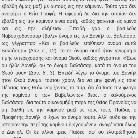
εβάλθη όμως μαζί με αυτούς εις την κάμινον. Τούτο γαρ δεν
αναφέρει η θεία Γραφή. Η αφορμή δε δια την οποίαν δεν
εβάλθη εις την κάμινον είναι αυτή, καθώς φαίνεται εις εμένα
και εις την αλήθειαν. Επειδή γαρ ο βασιλεύς
Ναβουχοδονόσορ έβαλεν όνομα εις τον Δανιήλ το, Βαλτάσαρ,
ως γέγραπται: «Και ο βασιλεύς επέθηκεν όνομα αυτώ
Βαλτάσαρ» (Δαν. ε’, 12), το δε όνομα αυτό ήτον γνώρισμα
τιμής υπερεχούσης και όνομα Θεού, καθώς γέγραπται, «Έως
ου ήλθε Δανιήλ, ου το όνομα Βαλτάσαρ, κατά το όνομα του
Θεού μου» (Δαν. δ’, 3). Επειδή λέγω το όνομα του Δανιήλ
ήτον Θεού όνομα, τούτου χάριν, δια να μην φανή εις τους
Πέρσας τους θεόν νομίζοντας το πυρ, ότι έσβυσε την φλόγα
της καμίνου ο των Βαβυλωνίων θεός, ο καλούμενος
Βαλτάσαρ, δια τούτο οικονομήθη παρά της θείας Προνοίας να
μη βαλθή εις την κάμινον μαζί με τους τρεις Παίδας ο
Προφήτης Δανιήλ, ο έχων το όνομα τούτο. Αλλ’ ουδέ εις την
ιστορίαν την περί της καμίνου διηγουμένην, αναφέρεται όλως
ο Δανιήλ. Οι δε άλλοι τρεις Παίδες, αφ’ ου ελυτρώθησαν