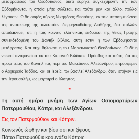
μεταφράσεως του Θεοδοτίωνος, διατί ευρήκε συγκεχυμένην την των
Εβδομήκοντα, η οποία μήτε σώζεται, και ταύτα μεν και άλλοι πολλοί
λέγουσιν. Ο δε σοφός κύριος Νικηφόρος Θεοτόκης, εν ταις υποσημειώσεσι
της ανασκευής της τελευταίον διερμηνευθείσης Διαθήκης, δια πολλών
αποδεικνύει, ότι η ταις κοιναίς ελληνικαίς εκδόσεσι της θείας Γραφής
συνεκδεδομένη του Δανιήλ βίβλος, αυτή εστιν η των Εβδομήκοντα
μετάφρασις. Και ουχί δηλονότι η του Μαρκιωνιστού Θεοδοτίωνος. Ουδέ η
νεωστί αναφανείσα εκ του Κισιανού Κώδικος. Πρόσθες και τούτο, ότι τας
προφητείας του Δανιήλ τας περί του Μακεδόνος Αλεξάνδρου, επρόσφερεν
ο Αρχιερεύς Ίαδδος, και οι Ιερείς, τω βασιλεί Αλεξάνδρω, όταν επήγεν εις
την Ιερουσαλήμ, ως μαρτυρεί ο Ιώσηπος.
*
Τη αυτή ημέρα μνήμη των Αγίων Οσιομαρτύρων
Πατερμουθίου, Κόπρι, και Αλεξάνδρου.
Εις
τον
Πατερμούθιον
και
Κόπριν.
Κοινωνός ώφθην και βίου σοι και ξίφους,
Πάτερ Πατερμούθιε κραυγάζει Κόπρις.