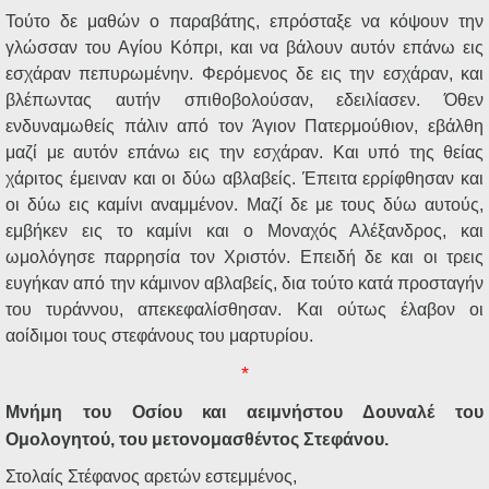
Τούτο δε μαθών ο παραβάτης, επρόσταξε να κόψουν την
γλώσσαν του Αγίου Κόπρι, και να βάλουν αυτόν επάνω εις
εσχάραν πεπυρωμένην. Φερόμενος δε εις την εσχάραν, και
βλέπωντας αυτήν σπιθοβολούσαν, εδειλίασεν. Όθεν
ενδυναμωθείς πάλιν από τον Άγιον Πατερμούθιον, εβάλθη
μαζί με αυτόν επάνω εις την εσχάραν. Και υπό της θείας
χάριτος έμειναν και οι δύω αβλαβείς. Έπειτα ερρίφθησαν και
οι δύω εις καμίνι αναμμένον. Μαζί δε με τους δύω αυτούς,
εμβήκεν εις το καμίνι και ο Μοναχός Αλέξανδρος, και
ωμολόγησε παρρησία τον Χριστόν. Επειδή δε και οι τρεις
ευγήκαν από την κάμινον αβλαβείς, δια τούτο κατά προσταγήν
του τυράννου, απεκεφαλίσθησαν. Και ούτως έλαβον οι
αοίδιμοι τους στεφάνους του μαρτυρίου.
*
Μνήμη του Οσίου και αειμνήστου Δουναλέ του
Ομολογητού, του μετονομασθέντος Στεφάνου.
Στολαίς Στέφανος αρετών εστεμμένος,