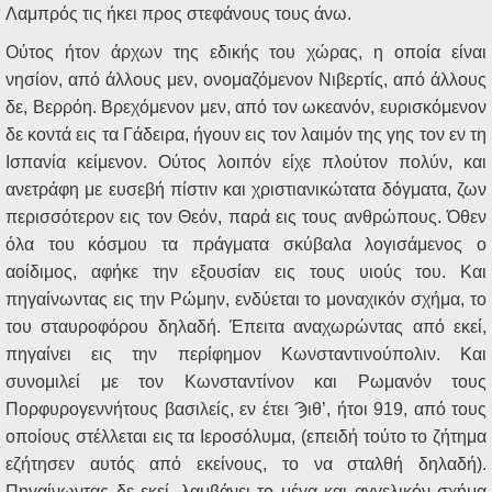
Λαμπρός τις ήκει προς στεφάνους τους άνω.
Ούτος ήτον άρχων της εδικής του χώρας, η οποία είναι
νησίον, από άλλους μεν, ονομαζόμενον Νιβερτίς, από άλλους
δε, Βερρόη. Βρεχόμενον μεν, από τον ωκεανόν, ευρισκόμενον
δε κοντά εις τα Γάδειρα, ήγουν εις τον λαιμόν της γης τον εν τη
Ισπανία κείμενον. Ούτος λοιπόν είχε πλούτον πολύν, και
ανετράφη με ευσεβή πίστιν και χριστιανικώτατα δόγματα, ζων
περισσότερον εις τον Θεόν, παρά εις τους ανθρώπους. Όθεν
όλα του κόσμου τα πράγματα σκύβαλα λογισάμενος ο
αοίδιμος, αφήκε την εξουσίαν εις τους υιούς του. Και
πηγαίνωντας εις την Ρώμην, ενδύεται το μοναχικόν σχήμα, το
του σταυροφόρου δηλαδή. Έπειτα αναχωρώντας από εκεί,
πηγαίνει εις την περίφημον Κωνσταντινούπολιν. Και
συνομιλεί με τον Κωνσταντίνον και Ρωμανόν τους
Πορφυρογεννήτους βασιλείς, εν έτει Ϡιθ’, ήτοι 919, από τους
οποίους στέλλεται εις τα Ιεροσόλυμα, (επειδή τούτο το ζήτημα
εζήτησεν αυτός από εκείνους, το να σταλθή δηλαδή).
Πηγαίνωντας δε εκεί, λαμβάνει το μέγα και αγγελικόν σχήμα