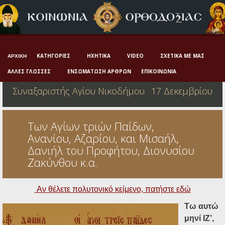
Αρχική
Πνευματική ζωή
Μαρτυρία και διδαχή
ΚΑΤΗΓΟΡΊΕΣ
ΗΧΗΤΙΚΆ
VIDEO
ΣΧΕΤΙΚΆ ΜΕ ΜΑΣ
ΑΡΧΙΚΉ
Λατρεία και προσευχή
ΆΛΛΕΣ ΓΛΏΣΣΕΣ
ΕΝΣΩΜΆΤΩΣΗ ΆΡΘΡΩΝ
ΕΠΙΚΟΙΝΩΝΊΑ
Συναξαριστής Αγίου Νικοδήμου
17 Δεκεμβρίου
Πατερικό ανθολόγιο
Αγιολόγιο – Εορτολόγιο
Των Αγίων τριών Παίδων,
Γέροντες
Ανανίου, Αζαρίου, και Μισαήλ,
Δανιήλ του Προφήτου, Διονυσίου
Η πίστη στην εποχή μας
Ζακύνθου κ.α.
Ορθόδοξη οικογένεια
Αν θέλετε πολυτονικό κείμενο, πατήστε εδώ
Ορθόδοξο προσκυνητάριο
Τω αυτώ
Σκέψεις-προβληματισμοί
μηνί ΙΖ’,