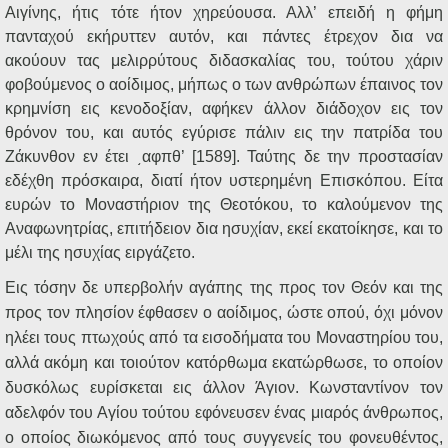
Αιγίνης, ήτις τότε ήτον χηρεύουσα. Αλλ’ επειδή η φήμη
πανταχού εκήρυττεν αυτόν, και πάντες έτρεχον δια να
ακούουν τας μελιρρύτους διδασκαλίας του, τούτου χάριν
φοβούμενος ο αοίδιμος, μήπως ο των ανθρώπων έπαινος τον
κρημνίση εις κενοδοξίαν, αφήκεν άλλον διάδοχον εις τον
θρόνον του, και αυτός εγύρισε πάλιν εις την πατρίδα του
Ζάκυνθον εν έτει ͵αφπθ’ [1589]. Ταύτης δε την προστασίαν
εδέχθη πρόσκαιρα, διατί ήτον υστερημένη Επισκόπου. Είτα
ευρών το Μοναστήριον της Θεοτόκου, το καλούμενον της
Αναφωνητρίας, επιτήδειον δια ησυχίαν, εκεί εκατοίκησε, και το
μέλι της ησυχίας ειργάζετο.
Εις τόσην δε υπερβολήν αγάπης της προς τον Θεόν και της
προς τον πλησίον έφθασεν ο αοίδιμος, ώστε οπού, όχι μόνον
ηλέει τους πτωχούς από τα εισοδήματα του Μοναστηρίου του,
αλλά ακόμη και τοιούτον κατόρθωμα εκατώρθωσε, το οποίον
δυσκόλως ευρίσκεται εις άλλον Άγιον. Κωνσταντίνον τον
αδελφόν του Αγίου τούτου εφόνευσεν ένας μιαρός άνθρωπος,
ο οποίος διωκόμενος από τους συγγενείς του φονευθέντος,