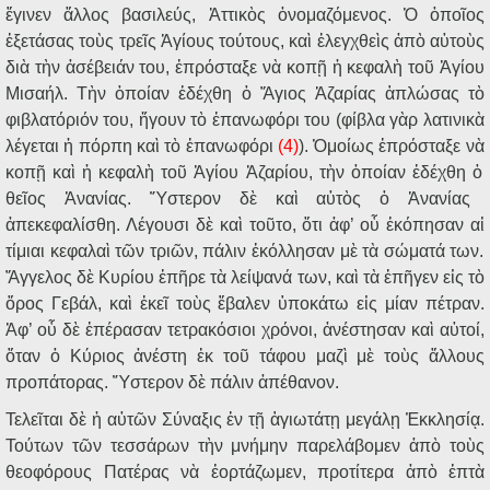
ἔ
γινεν
ἄ
λλος βασιλεύς,
Ἀ
ττικ
ὸ
ς
ὀ
νομαζόμενος.
Ὁ
ὁ
πο
ῖ
ος
ἐ
ξετάσας το
ὺ
ς τρε
ῖ
ς
Ἁ
γίους τούτους, κα
ὶ
ἐ
λεγχθε
ὶ
ς
ἀ
π
ὸ
α
ὐ
το
ὺ
ς
δι
ὰ
τ
ὴ
ν
ἀ
σέβειάν του,
ἐ
πρόσταξε ν
ὰ
κοπ
ῇ
ἡ
κεφαλ
ὴ
το
ῦ
Ἁ
γίου
Μισαήλ. Τ
ὴ
ν
ὁ
ποίαν
ἐ
δέχθη
ὁ
Ἅ
γιος
Ἀ
ζαρίας
ἁ
πλώσας τ
ὸ
φιβλατόριόν του,
ἤ
γουν τ
ὸ
ἐ
πανωφόρι του (φίβλα γ
ὰ
ρ λατινικ
ὰ
λέγεται
ἡ
πόρπη κα
ὶ
τ
ὸ
ἐ
πανωφόρι
(4)
).
Ὁ
μοίως
ἐ
πρόσταξε ν
ὰ
κοπ
ῇ
κα
ὶ
ἡ
κεφαλ
ὴ
το
ῦ
Ἁ
γίου
Ἀ
ζαρίου, τ
ὴ
ν
ὁ
ποίαν
ἐ
δέχθη
ὁ
θε
ῖ
ος
Ἀ
νανίας.
Ὕ
στερον δ
ὲ
κα
ὶ
α
ὐ
τ
ὸ
ς
ὁ
Ἀ
νανίας
ἀ
πεκεφαλίσθη. Λέγουσι δ
ὲ
κα
ὶ
το
ῦ
το,
ὅ
τι
ἀ
φ’ ο
ὗ
ἐ
κόπησαν α
ἱ
τίμιαι κεφαλα
ὶ
τ
ῶ
ν τρι
ῶ
ν, πάλιν
ἐ
κόλλησαν μ
ὲ
τ
ὰ
σώματά των.
Ἄ
γγελος δ
ὲ
Κυρίου
ἐ
π
ῆ
ρε τ
ὰ
λείψανά των, κα
ὶ
τ
ὰ
ἐ
π
ῆ
γεν ε
ἰ
ς τ
ὸ
ὄ
ρος Γεβάλ, κα
ὶ
ἐ
κε
ῖ
το
ὺ
ς
ἔ
βαλεν
ὑ
ποκάτω ε
ἰ
ς μίαν πέτραν.
Ἀ
φ’ ο
ὗ
δ
ὲ
ἐ
πέρασαν τετρακόσιοι χρόνοι,
ἀ
νέστησαν κα
ὶ
α
ὐ
τοί,
ὅ
ταν
ὁ
Κύριος
ἀ
νέστη
ἐ
κ το
ῦ
τάφου μαζ
ὶ
μ
ὲ
το
ὺ
ς
ἄ
λλους
προπάτορας.
Ὕ
στερον δ
ὲ
πάλιν
ἀ
πέθανον.
Τελε
ῖ
ται δ
ὲ
ἡ
α
ὐ
τ
ῶ
ν Σύναξις
ἐ
ν τ
ῇ
ἁ
γιωτάτ
ῃ
μεγάλ
ῃ
Ἐ
κκλησί
ᾳ
.
Τούτων τ
ῶ
ν τεσσάρων τ
ὴ
ν μνήμην παρελάβομεν
ἀ
π
ὸ
το
ὺ
ς
θεοφόρους Πατέρας ν
ὰ
ἑ
ορτάζωμεν, προτίτερα
ἀ
π
ὸ
ἑ
πτ
ὰ