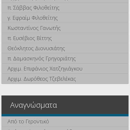
π. Σάββας Φιλοθεΐτης
γ. Εφραίμ Φιλοθεΐτης
Κωσταντίνος Γανωτής
π. Ευσέβιος Βίττης
Θεόκλητος Διονυσιάτης
π. Δαμασκηνός Γρηγοριάτης
Αρχιμ. Επιφάνιος Χατζηγιάγκου
Αρχιμ. Δωρόθεος Τζεβελέκας
Αναγνώσματα
Από το Γεροντικό