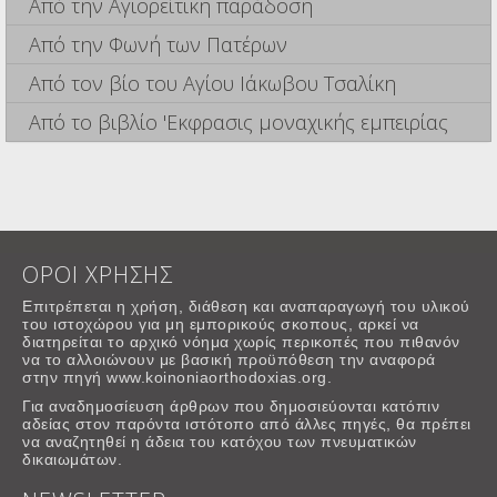
Από την Αγιορείτικη παράδοση
Από την Φωνή των Πατέρων
Από τον βίο του Αγίου Ιάκωβου Τσαλίκη
Από το βιβλίο 'Εκφρασις μοναχικής εμπειρίας
ΟΡΟΙ ΧΡΗΣΗΣ
Επιτρέπεται η χρήση, διάθεση και αναπαραγωγή του υλικού
του ιστοχώρου για μη εμπορικούς σκοπους, αρκεί να
διατηρείται το αρχικό νόημα χωρίς περικοπές που πιθανόν
να το αλλοιώνουν με βασική προϋπόθεση την αναφορά
στην πηγή www.koinoniaorthodoxias.org.
Για αναδημοσίευση άρθρων που δημοσιεύονται κατόπιν
αδείας στον παρόντα ιστότοπο από άλλες πηγές, θα πρέπει
να αναζητηθεί η άδεια του κατόχου των πνευματικών
δικαιωμάτων.