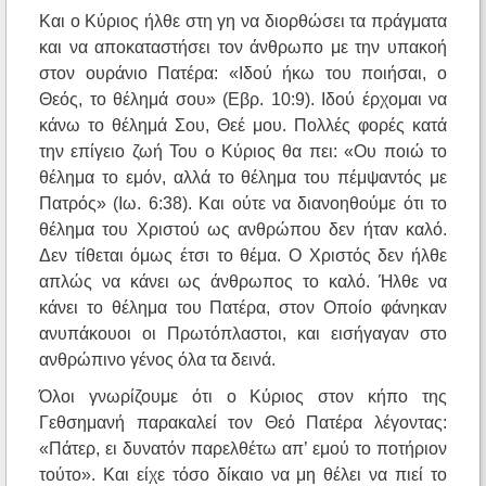
Και ο Κύριος ήλθε στη γη να διορθώσει τα πράγματα
και να αποκαταστήσει τον άνθρωπο με την υπακοή
στον ουράνιο Πατέρα: «Ιδού ήκω του ποιήσαι, ο
Θεός, το θέλημά σου» (Εβρ. 10:9). Ιδού έρχομαι να
κάνω το θέλημά Σου, Θεέ μου. Πολλές φορές κατά
την επίγειο ζωή Του ο Κύριος θα πει: «Ου ποιώ το
θέλημα το εμόν, αλλά το θέλημα του πέμψαντός με
Πατρός» (Ιω. 6:38). Και ούτε να διανοηθούμε ότι το
θέλημα του Χριστού ως ανθρώπου δεν ήταν καλό.
Δεν τίθεται όμως έτσι το θέμα. Ο Χριστός δεν ήλθε
απλώς να κάνει ως άνθρωπος το καλό. Ήλθε να
κάνει το θέλημα του Πατέρα, στον Οποίο φάνηκαν
ανυπάκουοι οι Πρωτόπλαστοι, και εισήγαγαν στο
ανθρώπινο γένος όλα τα δεινά.
Όλοι γνωρίζουμε ότι ο Κύριος στον κήπο της
Γεθσημανή παρακαλεί τον Θεό Πατέρα λέγοντας:
«Πάτερ, ει δυνατόν παρελθέτω απ’ εμού το ποτήριον
τούτο». Και είχε τόσο δίκαιο να μη θέλει να πιεί το