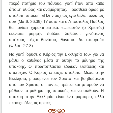
πικρό ποτήριο του πάθους, γιατί ήταν από κάθε
άποψη αθώος και αναμάρτητος. Προσθέτει όμως με
απόλυτη υπακοή: «Πλην ουχ ως εγώ θέλω, αλλά ως
συ» (Ματθ. 26:39). Γι’ αυτό και ο Απόστολος Παύλος
θα τονίσει χαρακτηριστικά: «…εαυτόν (ο Χριστός)
εκένωσε μορφήν δούλου λαβών… γενόμενος
υπήκοος μέχρι θανάτου, θανάτου δε σταυρού»
(Φιλιπ. 2:7-8).
Να γιατί ίδρυσε ο Κύριος την Εκκλησία Του· για να
μάθει ο καθένας μέσα σ’ αυτήν το μάθημα της
υπακοής. Οι πρωτόπλαστοι έδωκαν εξετάσεις και
απέτυχαν. Ο Κύριος επέτυχε απόλυτα. Μέσα στην
Εκκλησία, μιμούμενοι τον Χριστό και βοηθούμενοι
από τον Χριστό, οι πάντες πρέπει και μπορούν να
μάθουν το μάθημα της υπακοής και να σωθούν. Η
υπακοή στην Εκκλησία είναι ένα μαρτύριο, αλλά
περιέχει όλες τις αρετές.