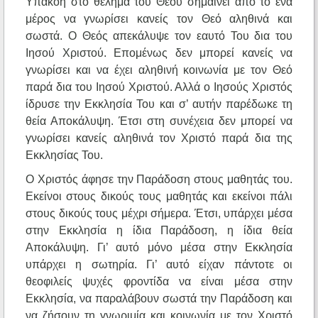
Υπακοή στο θέλημα του Θεού σημαίνει από το ένα
μέρος να γνωρίσει κανείς τον Θεό αληθινά και
σωστά. Ο Θεός απεκάλυψε τον εαυτό Του δια του
Ιησού Χριστού. Επομένως δεν μπορεί κανείς να
γνωρίσει και να έχει αληθινή κοινωνία με τον Θεό
παρά δια του Ιησού Χριστού. Αλλά ο Ιησούς Χριστός
ίδρυσε την Εκκλησία Του και σ’ αυτήν παρέδωκε τη
θεία Αποκάλυψη. Έτσι στη συνέχεια δεν μπορεί να
γνωρίσει κανείς αληθινά τον Χριστό παρά δια της
Εκκλησίας Του.
Ο Χριστός άφησε την Παράδοση στους μαθητάς του.
Εκείνοι στους δικούς τους μαθητάς και εκείνοι πάλι
στους δικούς τους μέχρι σήμερα. Έτσι, υπάρχει μέσα
στην Εκκλησία η ίδια Παράδοση, η ίδια θεία
Αποκάλυψη. Γι’ αυτό μόνο μέσα στην Εκκλησία
υπάρχει η σωτηρία. Γι’ αυτό είχαν πάντοτε οι
θεοφιλείς ψυχές φροντίδα να είναι μέσα στην
Εκκλησία, να παραλάβουν σωστά την Παράδοση και
να ζήσουν τη γνωριμία και κοινωνία με τον Χριστό