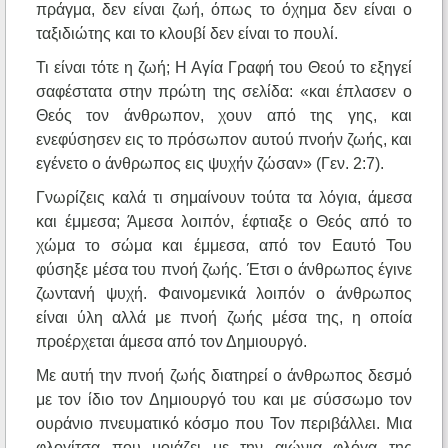
πράγμα, δεν είναι ζωή, όπως το όχημα δεν είναι ο
ταξιδιώτης και το κλουβί δεν είναι το πουλί.
Τι είναι τότε η ζωή; Η Αγία Γραφή του Θεού το εξηγεί
σαφέστατα στην πρώτη της σελίδα: «και έπλασεν ο
Θεός τον άνθρωπον, χουν από της γης, και
ενεφύσησεν εις το πρόσωπον αυτού πνοήν ζωής, και
εγένετο ο άνθρωπος εις ψυχήν ζώσαν» (Γεν. 2:7).
Γνωρίζεις καλά τι σημαίνουν τούτα τα λόγια, άμεσα
και έμμεσα; Άμεσα λοιπόν, έφτιαξε ο Θεός από το
χώμα το σώμα και έμμεσα, από τον Εαυτό Του
φύσηξε μέσα του πνοή ζωής. Έτσι ο άνθρωπος έγινε
ζωντανή ψυχή. Φαινομενικά λοιπόν ο άνθρωπος
είναι ύλη αλλά με πνοή ζωής μέσα της, η οποία
προέρχεται άμεσα από τον Δημιουργό.
Με αυτή την πνοή ζωής διατηρεί ο άνθρωπος δεσμό
με τον ίδιο τον Δημιουργό του και με σύσσωμο τον
ουράνιο πνευματικό κόσμο που Τον περιβάλλει. Μια
φλογίτσα που μοιάζει με την αιώνια φλόγα της