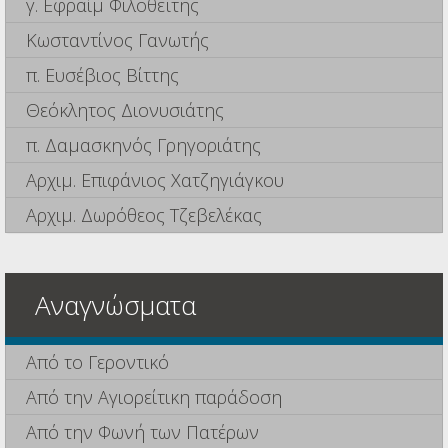
γ. Εφραίμ Φιλοθεΐτης
Κωσταντίνος Γανωτής
π. Ευσέβιος Βίττης
Θεόκλητος Διονυσιάτης
π. Δαμασκηνός Γρηγοριάτης
Αρχιμ. Επιφάνιος Χατζηγιάγκου
Αρχιμ. Δωρόθεος Τζεβελέκας
Αναγνώσματα
Από το Γεροντικό
Από την Αγιορείτικη παράδοση
Από την Φωνή των Πατέρων