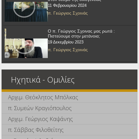
11 Φεβρουαρίου 2024
π. Γεώργιος Σχοινάς
Ο π. Γεώργιος Σχοινας μας ρωτά :
Πιστεύουμε στην μετάνοια;
19 Δεκεμβρίου 2023
π. Γεώργιος Σχοινάς
Ηχητικά - Ομιλίες
Αρχιμ. Θεόκλητος Μπόλκας
π. Συμεών Κραγιόπουλος
Αρχιμ. Γεώργιος Καψάνης
π. Σάββας Φιλοθεΐτης