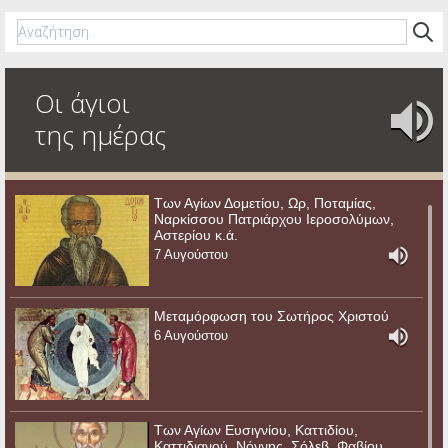
Οι άγιοι
της ημέρας
Των Αγίων Δομετίου, Ωρ, Ποταμίας,
Ναρκίσσου Πατριάρχου Ιεροσολύμων,
Αστερίου κ.ά.
7 Αυγούστου
Μεταμόρφωση του Σωτήρος Χριστού
6 Αυγούστου
Των Αγίων Ευσιγνίου, Καττιδίου,
Καττιδιανού, Νόννης, Σόλεβ, Φαβίου