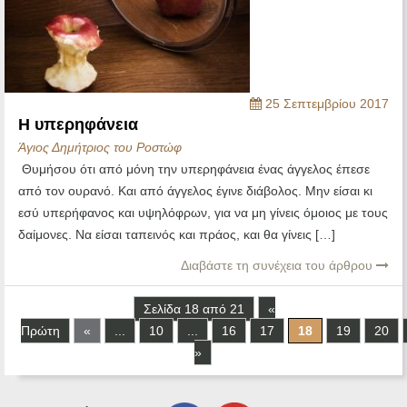
25 Σεπτεμβρίου 2017
Η υπερηφάνεια
Άγιος Δημήτριος του Ροστώφ
Θυμήσου ότι από μόνη την υπερηφάνεια ένας άγγελος έπεσε
από τον ουρανό. Και από άγγελος έγινε διάβολος. Μην είσαι κι
εσύ υπερήφανος και υψηλόφρων, για να μη γίνεις όμοιος με τους
δαίμονες. Να είσαι ταπεινός και πράος, και θα γίνεις […]
Διαβάστε τη συνέχεια του άρθρου
Σελίδα 18 από 21
«
Πρώτη
«
...
10
...
16
17
18
19
20
»