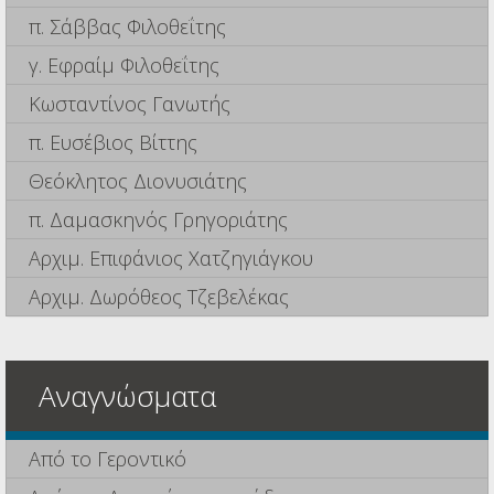
π. Σάββας Φιλοθεΐτης
γ. Εφραίμ Φιλοθεΐτης
Κωσταντίνος Γανωτής
π. Ευσέβιος Βίττης
Θεόκλητος Διονυσιάτης
π. Δαμασκηνός Γρηγοριάτης
Αρχιμ. Επιφάνιος Χατζηγιάγκου
Αρχιμ. Δωρόθεος Τζεβελέκας
Αναγνώσματα
Από το Γεροντικό