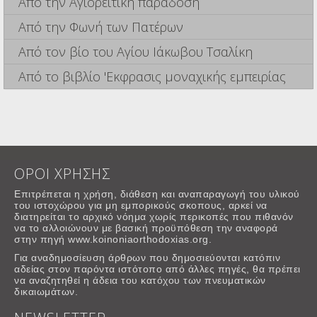
Από την Αγιορείτικη παράδοση
Από την Φωνή των Πατέρων
Από τον βίο του Αγίου Ιάκωβου Τσαλίκη
Από το βιβλίο 'Εκφρασις μοναχικής εμπειρίας
ΟΡΟΙ ΧΡΗΣΗΣ
Επιτρέπεται η χρήση, διάθεση και αναπαραγωγή του υλικού
του ιστοχώρου για μη εμπορικούς σκοπους, αρκεί να
διατηρείται το αρχικό νόημα χωρίς περικοπές που πιθανόν
να το αλλοιώνουν με βασική προϋπόθεση την αναφορά
στην πηγή www.koinoniaorthodoxias.org.
Για αναδημοσίευση άρθρων που δημοσιεύονται κατόπιν
αδείας στον παρόντα ιστότοπο από άλλες πηγές, θα πρέπει
να αναζητηθεί η άδεια του κατόχου των πνευματικών
δικαιωμάτων.