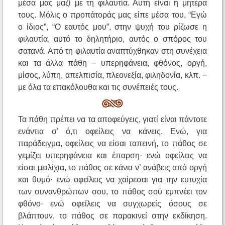
μέσα μας μαζί με τη φιλαυτία. Αυτή είναι η μητέρα
τους. Μόλις ο προπάτοράς μας είπε μέσα του, “Εγώ
ο ίδιος”, “Ο εαυτός μου”, στην ψυχή του ρίζωσε η
φιλαυτία, αυτό το δηλητήριο, αυτός ο σπόρος του
σατανά. Από τη φιλαυτία αναπτύχθηκαν στη συνέχεια
και τα άλλα πάθη − υπερηφάνεια, φθόνος, οργή,
μίσος, λύπη, απελπισία, πλεονεξία, φιληδονία, κλπ. −
με όλα τα επακόλουθα και τις συνέπειές τους.
Τα πάθη πρέπει να τα αποφεύγεις, γιατί είναι πάντοτε
ενάντια σ’ ό,τι οφείλεις να κάνεις. Ενώ, για
παράδειγμα, οφείλεις να είσαι ταπεινή, το πάθος σε
γεμίζει υπερηφάνεια και έπαρση· ενώ οφείλεις να
είσαι μειλίχια, το πάθος σε κάνει ν’ ανάβεις από οργή
και θυμό· ενώ οφείλεις να χαίρεσαι για την ευτυχία
των συνανθρώπων σου, το πάθος σού εμπνέει τον
φθόνο· ενώ οφείλεις να συγχωρείς όσους σε
βλάπτουν, το πάθος σε παρακινεί στην εκδίκηση.