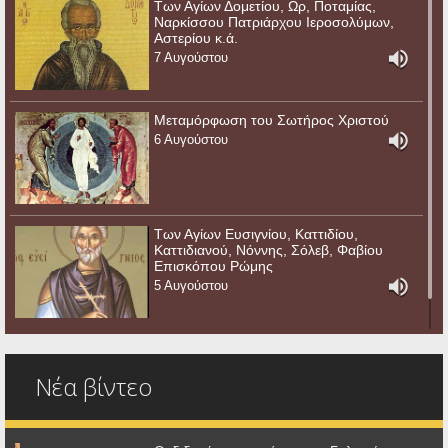
Των Αγίων Δομετίου, Ωρ, Ποταμίας,
Ναρκίσσου Πατριάρχου Ιεροσολύμων,
Αστερίου κ.ά.
7 Αυγούστου
Μεταμόρφωση του Σωτήρος Χριστού
6 Αυγούστου
Των Αγίων Ευσιγνίου, Καττιδίου,
Καττιδιανού, Νόννης, Σόλεβ, Φαβίου
Επισκόπου Ρώμης
5 Αυγούστου
Νέα βίντεο