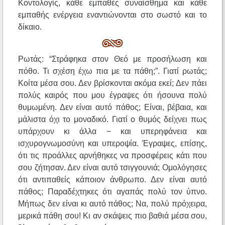
Κοντολογίς, κάθε εμπαθές συναίσθημα και κάθε
εμπαθής ενέργεια εναντιώνονται στο σωστό και το
δίκαιο.
Ρωτάς: “Στράφηκα στον Θεό με προσήλωση και
πόθο. Τι σχέση έχω πια με τα πάθη;”. Γιατί ρωτάς;
Κοίτα μέσα σου. Δεν βρίσκονται ακόμα εκεί; Δεν πάει
πολύς καιρός που μου έγραψες ότι ήσουνα πολύ
θυμωμένη. Δεν είναι αυτό πάθος; Είναι, βέβαια, και
μάλιστα όχι το μοναδικό. Γιατί ο θυμός δείχνει πως
υπάρχουν κι άλλα − και υπερηφάνεια και
ισχυρογνωμοσύνη και υπεροψία. Έγραψες, επίσης,
ότι τις προάλλες αρνήθηκες να προσφέρεις κάτι που
σου ζήτησαν. Δεν είναι αυτό τσιγγουνιά; Ομολόγησες
ότι αντιπαθείς κάποιον άνθρωπο. Δεν είναι αυτό
πάθος; Παραδέχτηκες ότι αγαπάς πολύ τον ύπνο.
Μήπως δεν είναι κι αυτό πάθος; Να, πολύ πρόχειρα,
μερικά πάθη σου! Κι αν σκάψεις πιο βαθιά μέσα σου,