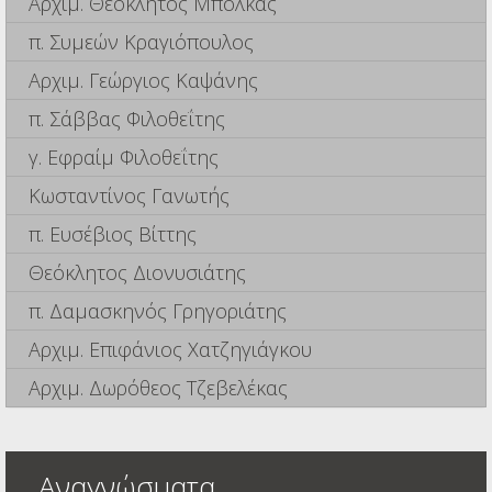
Αρχιμ. Θεόκλητος Μπόλκας
π. Συμεών Κραγιόπουλος
Αρχιμ. Γεώργιος Καψάνης
π. Σάββας Φιλοθεΐτης
γ. Εφραίμ Φιλοθεΐτης
Κωσταντίνος Γανωτής
π. Ευσέβιος Βίττης
Θεόκλητος Διονυσιάτης
π. Δαμασκηνός Γρηγοριάτης
Αρχιμ. Επιφάνιος Χατζηγιάγκου
Αρχιμ. Δωρόθεος Τζεβελέκας
Αναγνώσματα