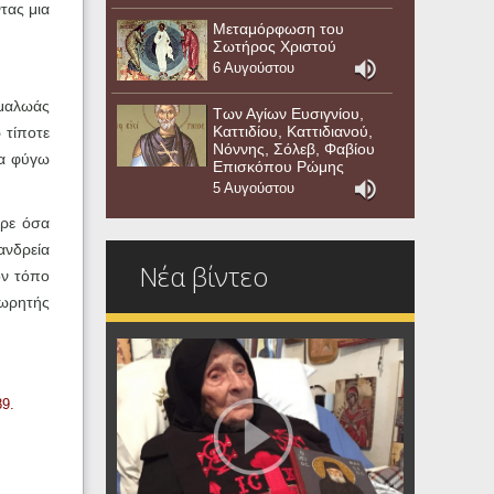
τας μια
Μεταμόρφωση του
Σωτήρος Χριστού
6 Αυγούστου
 μαλωάς
Των Αγίων Ευσιγνίου,
Καττιδίου, Καττιδιανού,
 τίποτε
Νόννης, Σόλεβ, Φαβίου
Θα φύγω
Επισκόπου Ρώμης
5 Αυγούστου
ερε όσα
ανδρεία
Νέα βίντεο
ον τόπο
χωρητής
89.