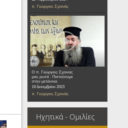
π. Γεώργιος Σχοινάς
Ο π. Γεώργιος Σχοινας
μας ρωτά : Πιστεύουμε
στην μετάνοια;
19 Δεκεμβρίου 2023
π. Γεώργιος Σχοινάς
Ηχητικά - Ομιλίες