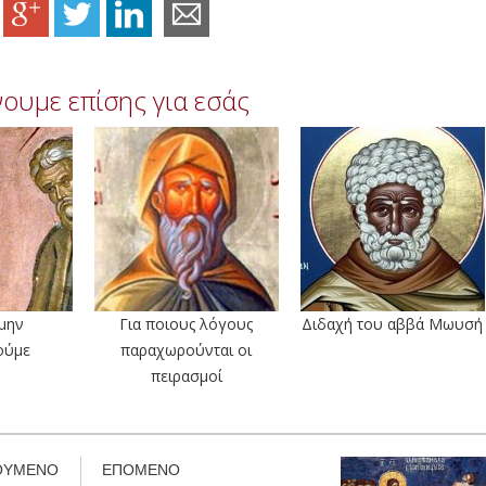
ουμε επίσης για εσάς
μην
Για ποιους λόγους
Διδαχή του αββά Μωυσή
ούμε
παραχωρούνται οι
πειρασμοί
ΟΥΜΕΝΟ
ΕΠΟΜΕΝΟ