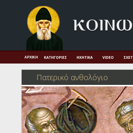
Αρχική
Πνευματική ζωή
Μαρτυρία και διδαχή
Λατρεία και προσευχή
Πατερικό ανθολόγιο
ΚΑΤΗΓΟΡΊΕΣ
ΗΧΗΤΙΚΆ
VIDEO
ΣΧΕΤ
ΑΡΧΙΚΉ
Αγιολόγιο – Εορτολόγιο
Πατερικό ανθολόγιο
Γέροντες
Η πίστη στην εποχή μας
Ορθόδοξη οικογένεια
Ορθόδοξο προσκυνητάριο
Σκέψεις-προβληματισμοί