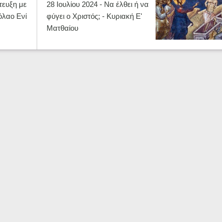
τευξη με
28 Ιουλίου 2024 - Να έλθει ή να
όλαο Ενί
φύγει ο Χριστός; - Κυριακή Ε'
Ματθαίου