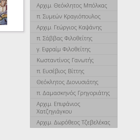
Αρχιμ. Θεόκλητος Μπόλκας
π. Συμεών Κραγιόπουλος
Αρχιμ. Γεώργιος Καψάνης
π. Σάββας Φιλοθεΐτης
γ. Εφραίμ Φιλοθεΐτης
Κωσταντίνος Γανωτής
π. Ευσέβιος Βίττης
Θεόκλητος Διονυσιάτης
π. Δαμασκηνός Γρηγοριάτης
Αρχιμ. Επιφάνιος
Χατζηγιάγκου
Αρχιμ. Δωρόθεος Τζεβελέκας