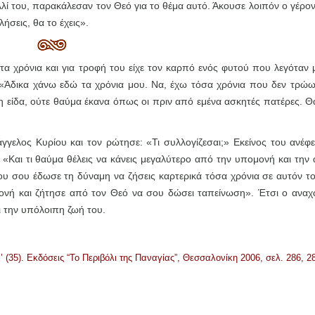
λί του, παρακάλεσαν τον Θεό για το θέμα αυτό. Άκουσε λοιπόν ο γέρον
ήσεις, θα το έχεις».
τα χρόνια και για τροφή του είχε τον καρπό ενός φυτού που λεγόταν
: «Άδικα χάνω εδώ τα χρόνια μου. Να, έχω τόσα χρόνια που δεν τρώω
η είδα, ούτε θαύμα έκανα όπως οι πριν από εμένα ασκητές πατέρες. 
γγελος Κυρίου και τον ρώτησε: «Τι συλλογίζεσαι;» Εκείνος του ανέφ
: «Και τι θαύμα θέλεις να κάνεις μεγαλύτερο από την υπομονή και την 
ου σου έδωσε τη δύναμη να ζήσεις καρτερικά τόσα χρόνια σε αυτόν τ
ονή και ζήτησε από τον Θεό να σου δώσει ταπείνωση». Έτσι ο ανα
αι την υπόλοιπη ζωή του.
(35). Εκδόσεις “Το Περιβόλι της Παναγίας”, Θεσσαλονίκη 2006, σελ. 286, 2