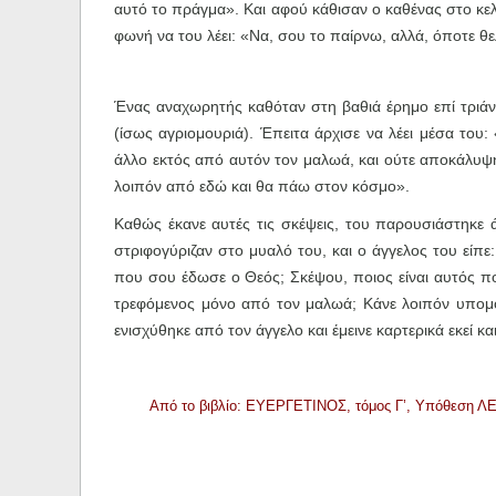
αυτό το πράγμα». Και αφού κάθισαν ο καθένας στο κελ
φωνή να του λέει: «Να, σου το παίρνω, αλλά, όποτε θελ
Ένας αναχωρητής καθόταν στη βαθιά έρημο επί τριάν
(ίσως αγριομουριά). Έπειτα άρχισε να λέει μέσα του
άλλο εκτός από αυτόν τον μαλωά, και ούτε αποκάλυψ
λοιπόν από εδώ και θα πάω στον κόσμο».
Καθώς έκανε αυτές τις σκέψεις, του παρουσιάστηκε ά
στριφογύριζαν στο μυαλό του, και ο άγγελος του είπε
που σου έδωσε ο Θεός; Σκέψου, ποιος είναι αυτός π
τρεφόμενος μόνο από τον μαλωά; Κάνε λοιπόν υπομ
ενισχύθηκε από τον άγγελο και έμεινε καρτερικά εκεί κ
Από το βιβλίο: ΕΥΕΡΓΕΤΙΝΟΣ, τόμος Γ’, Υπόθεση ΛΕ’ 