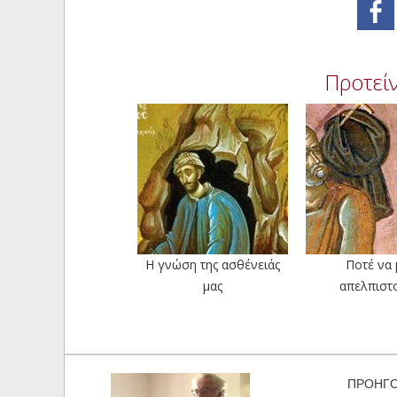
Προτείν
Η γνώση της ασθένειάς
Ποτέ να 
μας
απελπιστ
ΠΡΟΗΓ