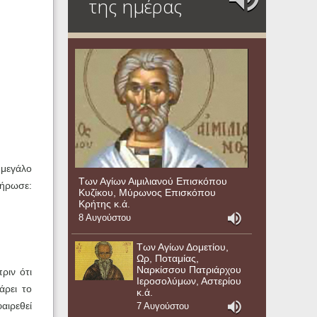
της ημέρας
 μεγάλο
Των Αγίων Αιμιλιανού Επισκόπου
λήρωσε:
Κυζίκου, Μύρωνος Επισκόπου
Κρήτης κ.ά.
8 Αυγούστου
Των Αγίων Δομετίου,
Ωρ, Ποταμίας,
Ναρκίσσου Πατριάρχου
ριν ότι
Ιεροσολύμων, Αστερίου
άρει το
κ.ά.
αιρεθεί
7 Αυγούστου