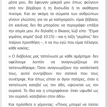
μέσα μου, θα έφευγαν μακριά μου όπως φεύγουν
από τον βόρβορο ή τη δυσωδία ή το ακάθαρτο
πνεύμα. Και αν ακόμη τα σώματα των ανθρώπων
γίνουν γλώσσες για να με κατηγορούν, είμαι βέβαιος
ότι κανένας δεν θα μπορέσει να περιγράψει επάξια
την ατιμία μου. Αν δηλαδή ο δίκαιος Ιώβ είπε· “Είμαι
γεμάτος ατιμία” (Ιώβ 10:15) – και η λέξη “γεμάτος” δεν
παίρνει προσθήκη –, τι να πω εγώ που είμαι πέλαγος
κάθε κακίας;
» Ο διάβολος μας ταπείνωσε με κάθε αμάρτημα· δεν
οφείλουμε λοιπόν να αναγνωρίζουμε ότι
ταπεινωθήκαμε; Όσοι αναγνωρίζουν την κατάστασή
τους, αυτοί συντρίβουν τον σατανά που τους
συνέτριψε. Και όπως είπαν οι άγιοι πατέρες, όταν η
ταπείνωση κατεβεί ως τον άδη, υψώνεται ως τον
ουρανό. Το ίδιο και η υπερηφάνεια· όταν υψωθεί ως
τον ουρανό, κατεβαίνει στον άδη».
Και πρόσθετε ο γέροντας: «Ποιος μπορεί να πείσει