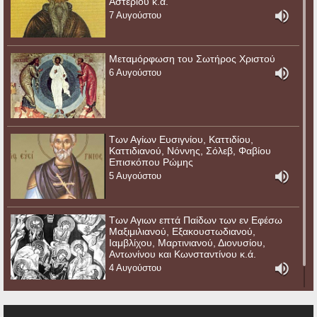
Αστερίου κ.ά.
7 Αυγούστου
Μεταμόρφωση του Σωτήρος Χριστού
6 Αυγούστου
Των Αγίων Ευσιγνίου, Καττιδίου,
Καττιδιανού, Νόννης, Σόλεβ, Φαβίου
Επισκόπου Ρώμης
5 Αυγούστου
Των Αγιων επτά Παίδων των εν Εφέσω
Μαξιμιλιανού, Εξακουστωδιανού,
Ιαμβλίχου, Μαρτινιανού, Διονυσίου,
Αντωνίνου και Κωνσταντίνου κ.ά.
4 Αυγούστου