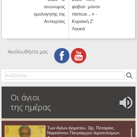
ανώνυμος
φοβού· μόνον
ομολογητής της
πίστευε…» -
Αντιοχείας
Κυριακή Ζ'
Λουκά
Ακολουθήστε μας
Οι άγιοι
της ημέρας
Των Αγίων Δομετίου, Ωρ, Ποταμίας,
Ναρκίσσου Πατριάρχου Ιεροσολύμων,