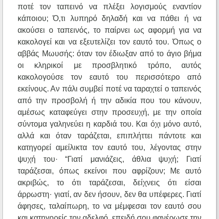
ποτέ τον ταπεινό να πλέξει λογισμούς εναντίον
κάποιου; Ό,τι λυπηρό δηλαδή και να πάθει ή να
ακούσει ο ταπεινός, το παίρνει ως αφορμή για να
κακολογεί και να εξευτελίζει τον εαυτό του. Όπως ο
αββάς Μωυσής: όταν τον έδιωξαν από το άγιο βήμα
οι κληρικοί με προσβλητικό τρόπο, αυτός
κακολογούσε τον εαυτό του περισσότερο από
εκείνους. Αν πάλι συμβεί ποτέ να ταραχτεί ο ταπεινός
από την προσβολή ή την αδικία που του κάνουν,
αμέσως καταφεύγει στην προσευχή, με την οποία
σύντομα γαληνεύει η καρδιά του. Και όχι μόνο αυτό,
αλλά και όταν ταράζεται, επιπλήττει πάντοτε και
κατηγορεί αμείλικτα τον εαυτό του, λέγοντας στην
ψυχή του· “Γιατί μανιάζεις, άθλια ψυχή; Γιατί
ταράζεσαι, όπως εκείνοι που αφρίζουν; Με αυτό
ακριβώς, το ότι ταράζεσαι, δείχνεις ότι είσαι
άρρωστη· γιατί, αν δεν ήσουν, δεν θα υπέφερες. Γιατί
άφησες, ταλαίπωρη, το να μέμφεσαι τον εαυτό σου
και κατηγορείς τον αδελφό, επειδή σου φανέρωσε την