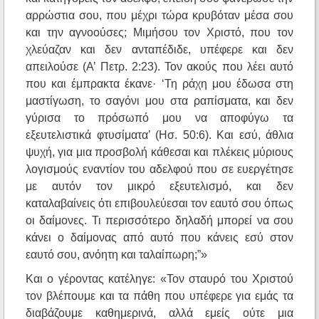
αρρώστια σου, που μέχρι τώρα κρυβόταν μέσα σου
και την αγνοούσες; Μιμήσου τον Χριστό, που τον
χλεύαζαν και δεν ανταπέδιδε, υπέφερε και δεν
απειλούσε (Α’ Πετρ. 2:23). Τον ακούς που λέει αυτό
που και έμπρακτα έκανε· ‘Τη ράχη μου έδωσα στη
μαστίγωση, το σαγόνι μου στα ραπίσματα, και δεν
γύρισα το πρόσωπό μου να αποφύγω τα
εξευτελιστικά φτυσίματα’ (Ησ. 50:6). Και εσύ, άθλια
ψυχή, για μια προσβολή κάθεσαι και πλέκεις μύριους
λογισμούς εναντίον του αδελφού που σε ευεργέτησε
με αυτόν τον μικρό εξευτελισμό, και δεν
καταλαβαίνεις ότι επιβουλεύεσαι τον εαυτό σου όπως
οι δαίμονες. Τι περισσότερο δηλαδή μπορεί να σου
κάνει ο δαίμονας από αυτό που κάνεις εσύ στον
εαυτό σου, ανόητη και ταλαίπωρη;”»
Και ο γέροντας κατέληγε: «Τον σταυρό του Χριστού
τον βλέπουμε και τα πάθη που υπέφερε για εμάς τα
διαβάζουμε καθημερινά, αλλά εμείς ούτε μια