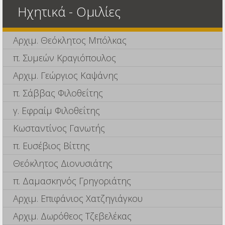
Ηχητικά - Ομιλίες
Αρχιμ. Θεόκλητος Μπόλκας
π. Συμεών Κραγιόπουλος
Αρχιμ. Γεώργιος Καψάνης
π. Σάββας Φιλοθεΐτης
γ. Εφραίμ Φιλοθεΐτης
Κωσταντίνος Γανωτής
π. Ευσέβιος Βίττης
Θεόκλητος Διονυσιάτης
π. Δαμασκηνός Γρηγοριάτης
Αρχιμ. Επιφάνιος Χατζηγιάγκου
Αρχιμ. Δωρόθεος Τζεβελέκας