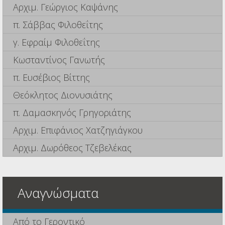
Αρχιμ. Γεώργιος Καψάνης
π. Σάββας Φιλοθεΐτης
γ. Εφραίμ Φιλοθεΐτης
Κωσταντίνος Γανωτής
π. Ευσέβιος Βίττης
Θεόκλητος Διονυσιάτης
π. Δαμασκηνός Γρηγοριάτης
Αρχιμ. Επιφάνιος Χατζηγιάγκου
Αρχιμ. Δωρόθεος Τζεβελέκας
Αναγνώσματα
Από το Γεροντικό