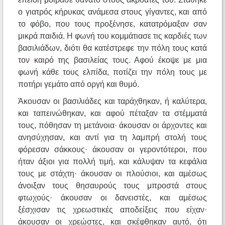
ο γιατρός κήρυκας ανάμεσα στους γίγαντες, και από
το φόβο, που τους προξένησε, κατατρόμαξαν σαν
μικρά παιδιά. Η φωνή του κομμάτιασε τις καρδιές των
βασιλιάδων, διότι θα κατέστρεφε την πόλη τους κατά
τον καιρό της βασιλείας τους. Αφού έκοψε με μια
φωνή κάθε τους ελπίδα, ποτίζει την πόλη τους με
ποτήρι γεμάτο από οργή και θυμό.
Άκουσαν οι βασιλιάδες και ταράχθηκαν, ή καλύτερα,
και ταπεινώθηκαν, και αφού πέταξαν τα στέμματά
τους, πόθησαν τη μετάνοια· άκουσαν οι άρχοντες και
ανησύχησαν, και αντί για τη λαμπρή στολή τους
φόρεσαν σάκκους· άκουσαν οι γεροντότεροι, που
ήταν άξιοι για πολλή τιμή, και κάλυψαν τα κεφάλια
τους με στάχτη· άκουσαν οι πλούσιοι, και αμέσως
άνοιξαν τους θησαυρούς τους μπροστά στους
φτωχούς· άκουσαν οι δανειστές, και αμέσως
ξέσχισαν τις χρεωστικές αποδείξεις που είχαν·
άκουσαν οι χρεώστες, και σκέφθηκαν αυτό, ότι