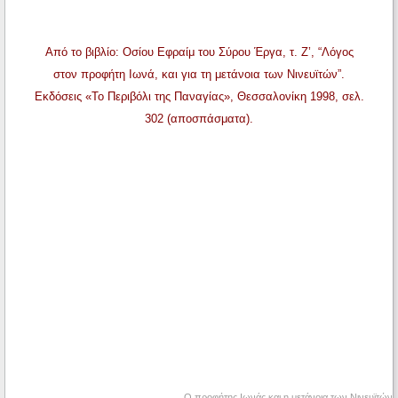
Από το βιβλίο: Οσίου Εφραίμ του Σύρου Έργα, τ. Ζ’, “Λόγος
στον προφήτη Ιωνά, και για τη μετάνοια των Νινευϊτών”.
Εκδόσεις «Το Περιβόλι της Παναγίας», Θεσσαλονίκη 1998, σελ.
302 (αποσπάσματα).
Ο προφήτης Ιωνάς και η μετάνοια των Νινευϊτών