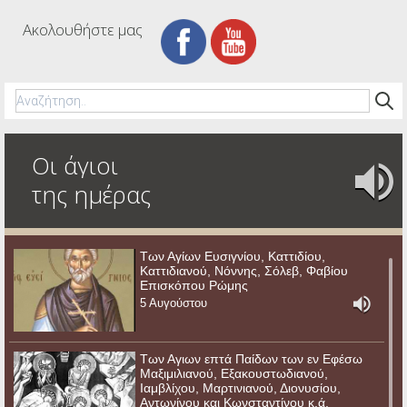
Ακολουθήστε μας
Οι άγιοι
της ημέρας
Των Αγίων Ευσιγνίου, Καττιδίου,
Καττιδιανού, Νόννης, Σόλεβ, Φαβίου
Επισκόπου Ρώμης
5 Αυγούστου
Των Αγιων επτά Παίδων των εν Εφέσω
Μαξιμιλιανού, Εξακουστωδιανού,
Ιαμβλίχου, Μαρτινιανού, Διονυσίου,
Αντωνίνου και Κωνσταντίνου κ.ά.