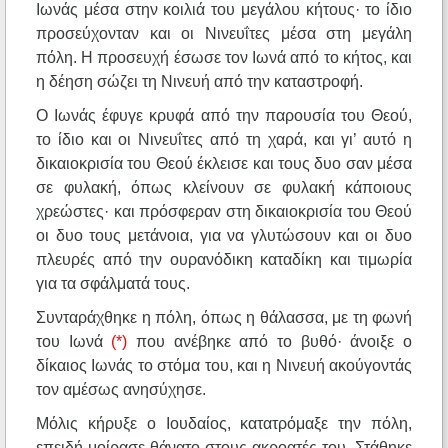
Ιωνάς μέσα στην κοιλιά του μεγάλου κήτους· το ίδιο
προσεύχονταν και οι Νινευΐτες μέσα στη μεγάλη
πόλη. Η προσευχή έσωσε τον Ιωνά από το κήτος, και
η δέηση σώζει τη Νινευή από την καταστροφή.
Ο Ιωνάς έφυγε κρυφά από την παρουσία του Θεού,
το ίδιο και οι Νινευΐτες από τη χαρά, και γι’ αυτό η
δικαιοκρισία του Θεού έκλεισε και τους δυο σαν μέσα
σε φυλακή, όπως κλείνουν σε φυλακή κάποιους
χρεώστες· και πρόσφεραν στη δικαιοκρισία του Θεού
οι δυο τους μετάνοια, για να γλυτώσουν και οι δυο
πλευρές από την ουρανόδικη καταδίκη και τιμωρία
για τα σφάλματά τους.
Συνταράχθηκε η πόλη, όπως η θάλασσα, με τη φωνή
του Ιωνά
(*)
που ανέβηκε από το βυθό· άνοιξε ο
δίκαιος Ιωνάς το στόμα του, και η Νινευή ακούγοντάς
τον αμέσως ανησύχησε.
Μόλις κήρυξε ο Ιουδαίος, κατατρόμαξε την πόλη,
επειδή μοίρασε θάνατο στους ακροατές του. Στάθηκε