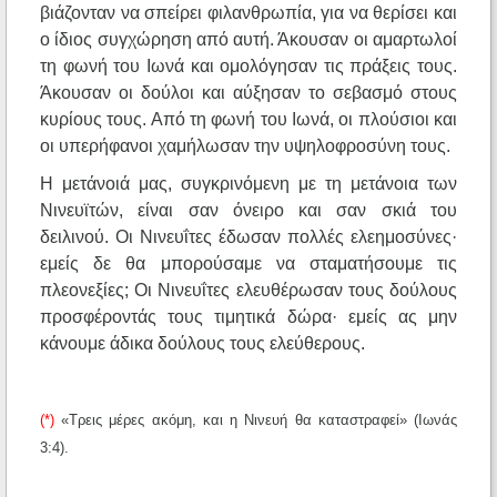
βιάζονταν να σπείρει φιλανθρωπία, για να θερίσει και
ο ίδιος συγχώρηση από αυτή. Άκουσαν οι αμαρτωλοί
τη φωνή του Ιωνά και ομολόγησαν τις πράξεις τους.
Άκουσαν οι δούλοι και αύξησαν το σεβασμό στους
κυρίους τους. Από τη φωνή του Ιωνά, οι πλούσιοι και
οι υπερήφανοι χαμήλωσαν την υψηλοφροσύνη τους.
Η μετάνοιά μας, συγκρινόμενη με τη μετάνοια των
Νινευϊτών, είναι σαν όνειρο και σαν σκιά του
δειλινού. Οι Νινευΐτες έδωσαν πολλές ελεημοσύνες·
εμείς δε θα μπορούσαμε να σταματήσουμε τις
πλεονεξίες; Οι Νινευΐτες ελευθέρωσαν τους δούλους
προσφέροντάς τους τιμητικά δώρα· εμείς ας μην
κάνουμε άδικα δούλους τους ελεύθερους.
(*)
«Τρεις μέρες ακόμη, και η Νινευή θα καταστραφεί» (Ιωνάς
3:4).