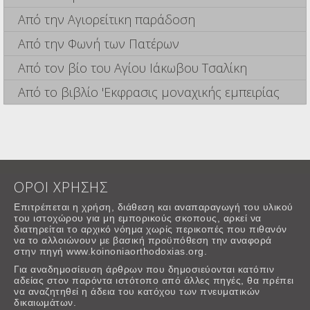
Από την Αγιορείτικη παράδοση
Από την Φωνή των Πατέρων
Από τον βίο του Αγίου Ιάκωβου Τσαλίκη
Από το βιβλίο 'Εκφρασις μοναχικής εμπειρίας
ΟΡΟΙ ΧΡΗΣΗΣ
Επιτρέπεται η χρήση, διάθεση και αναπαραγωγή του υλικού
του ιστοχώρου για μη εμπορικούς σκοπους, αρκεί να
διατηρείται το αρχικό νόημα χωρίς περικοπές που πιθανόν
να το αλλοιώνουν με βασική προϋπόθεση την αναφορά
στην πηγή www.koinoniaorthodoxias.org.
Για αναδημοσίευση άρθρων που δημοσιεύονται κατόπιν
αδείας στον παρόντα ιστότοπο από άλλες πηγές, θα πρέπει
να αναζητηθεί η άδεια του κατόχου των πνευματικών
δικαιωμάτων.