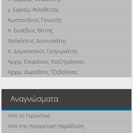
γ. Εφραίμ Φιλοθεΐτης
Κωσταντίνος Γανωτής
π. Ευσέβιος Βίττης
Θεόκλητος Διονυσιάτης
π. Δαμασκηνός Γρηγοριάτης
Αρχιμ. Επιφάνιος Χατζηγιάγκου
Αρχιμ. Δωρόθεος Τζεβελέκας
Αναγνώσματα
Από το Γεροντικό
Από την Αγιορείτικη παράδοση