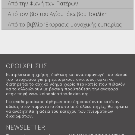
Από την Φωνή των Πατέρων
Από τον βίο του Αγίου Ιάκωβου Τσαλίκη
Από το βιβλίο 'Εκφρασις μοναχικής εμπειρίας
ΟΡΟΙ ΧΡΗΣΗΣ
Επιτρέπεται η χρήση, διάθεση και αναπαραγωγή του υλικού
του ιστοχώρου για μη εμπορικούς σκοπους, αρκεί να
διατηρείται το αρχικό νόημα χωρίς περικοπές που πιθανόν
να το αλλοιώνουν με βασική προϋπόθεση την αναφορά
στην πηγή www.koinoniaorthodoxias.org.
Για αναδημοσίευση άρθρων που δημοσιεύονται κατόπιν
αδείας στον παρόντα ιστότοπο από άλλες πηγές, θα πρέπει
να αναζητηθεί η άδεια του κατόχου των πνευματικών
δικαιωμάτων.
NEWSLETTER