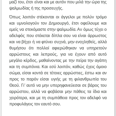
μαζί του, έτσι είναι και με αυτόν που μιλά την ώρα της
ψαλμωδίας ή της προσευχής.
Όπως λοιπόν στέκονται οι άγγελοι με πολύν τρόμο
και υμνολογούν τον Δημιουργό, έτσι οφείλουμε και
εμείς να στεκόμαστε στην ψαλμωδία. Αν όμως τύχει ο
αδελφός που στέκεται δίπλα σου να είναι άρρωστος
και να βήχει ή να φτύνει συχνά, μην ενοχληθείς, αλλά
θυμήσου ότι πολλοί αφιερώθηκαν να υπηρετούν
αρρώστους και λεπρούς, για να έχουν από αυτό
μεγάλο κέρδος, μαθαίνοντας με την πείρα την αγάπη
και τη συμπόνια. Και εσύ λοιπόν, καθώς έχεις όμοιο
σώμα, είσαι κοντά σε τέτοιες αρρώστιες, έστω και αν
προς το παρόν είσαι υγιής με τη φιλανθρωπία του
Θεού. Γι’ αυτό να μην υπερηφανεύεσαι σε βάρος του
αρρώστου, αλλά να φοβάσαι μην πάθεις τα ίδια και
χειρότερα, και με τη συμπάθεια προς τον αδελφό να
προφυλάγεις τον εαυτό σου.