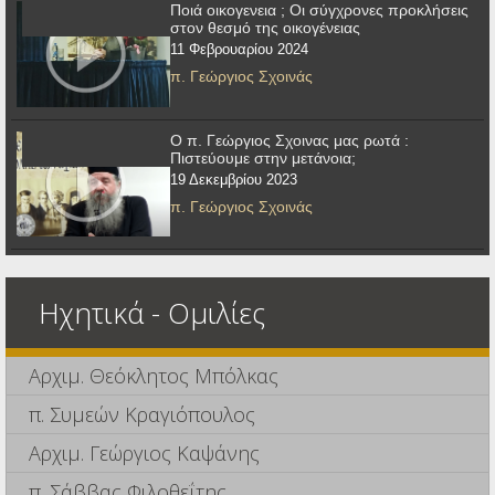
Ποιά οικογενεια ; Οι σύγχρονες προκλήσεις
στον θεσμό της οικογένειας
11 Φεβρουαρίου 2024
π. Γεώργιος Σχοινάς
Ο π. Γεώργιος Σχοινας μας ρωτά :
Πιστεύουμε στην μετάνοια;
19 Δεκεμβρίου 2023
π. Γεώργιος Σχοινάς
Ηχητικά - Ομιλίες
Αρχιμ. Θεόκλητος Μπόλκας
π. Συμεών Κραγιόπουλος
Αρχιμ. Γεώργιος Καψάνης
π. Σάββας Φιλοθεΐτης