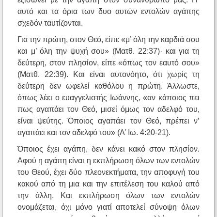
αυτό και τα όρια των δυο αυτών εντολών αγάπης
σχεδόν ταυτίζονται.
Για την πρώτη, στον Θεό, είπε «μ’ όλη την καρδιά σου
και μ’ όλη την ψυχή σου» (Ματθ. 22:37)· και για τη
δεύτερη, στον πλησίον, είπε «όπως τον εαυτό σου»
(Ματθ. 22:39). Και είναι αυτονόητο, ότι χωρίς τη
δεύτερη δεν ωφελεί καθόλου η πρώτη. Άλλωστε,
όπως λέει ο ευαγγελιστής Ιωάννης, «αν κάποιος πει
πως αγαπάει τον Θεό, μισεί όμως τον αδελφό του,
είναι ψεύτης. Όποιος αγαπάει τον Θεό, πρέπει ν’
αγαπάει και τον αδελφό του» (Α’ Ιω. 4:20-21).
Όποιος έχει αγάπη, δεν κάνει κακό στον πλησίον.
Αφού η αγάπη είναι η εκπλήρωση όλων των εντολών
του Θεού, έχει δύο πλεονεκτήματα, την αποφυγή του
κακού από τη μια και την επιτέλεση του καλού από
την άλλη. Και εκπλήρωση όλων των εντολών
ονομάζεται, όχι μόνο γιατί αποτελεί σύνοψη όλων