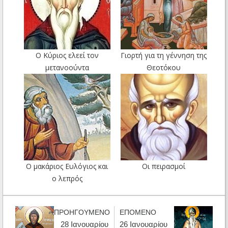
Ο Κύριος ελεεί τον
Γιορτή για τη γέννηση της
μετανοούντα
Θεοτόκου
Ο μακάριος Ευλόγιος και
Οι πειρασμοί
ο λεπρός
ΠΡΟΗΓΟΥΜΕΝΟ
ΕΠΟΜΕΝΟ
28 Ιανουαρίου
26 Ιανουαρίου