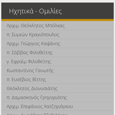
Ηχητικά - Ομιλίες
Αρχιμ. Θεόκλητος Μπόλκας
π. Συμεών Κραγιόπουλος
Αρχιμ. Γεώργιος Καψάνης
π. Σάββας Φιλοθεΐτης
γ. Εφραίμ Φιλοθεΐτης
Κωσταντίνος Γανωτής
π. Ευσέβιος Βίττης
Θεόκλητος Διονυσιάτης
π. Δαμασκηνός Γρηγοριάτης
Αρχιμ. Επιφάνιος Χατζηγιάγκου