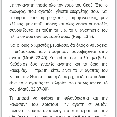
με την αγάπη τηρείς όλο τον νόμο του Θεού. Έτσι ο
αδελφός, που αγαπάς, γίνεται ευεργέτης σου. Και
πράγματι, «το μη μοιχεύσεις, μη φονεύσεις, μην
κλέψεις, μην επιθυμήσεις και όλες γενικά οι εντολές
συνοψίζονται σε τούτη τη μία, το ν’ αγαπήσεις τον
πλησίον σου σαν τον εαυτό σου» (Ρωμ. 13:9).
Και ο ίδιος ο Χριστός βεβαίωσε, ότι όλος ο νόμος και
η διδασκαλία των προφητών συνοψίζονται στην
αγάπη (Ματθ. 22:40). Και κοίτα πόσο ψηλά την έβαλε:
Καθόρισε δυο εντολές αγάπης και τα όρια της
καθεμιάς. Η πρώτη, είπε, είναι το ν’ αγαπάς τον
Κύριο, τον Θεό σου· και η δεύτερη, το ίδιο σπουδαία,
είναι το ν’ αγαπάς τον πλησίον σου όπως τον εαυτό
σου (Ματθ. 22:37-39).
Τι μπορεί να φτάσει τη φιλανθρωπία και την
καλοσύνη του Χριστού! Την αγάπη σ’ Αυτόν,
μολονότι είμαστε ανυπολόγιστα κατώτεροί Του, την
εξισώνει με την αγάπη στον συνάνθρωπό μας. Γι’