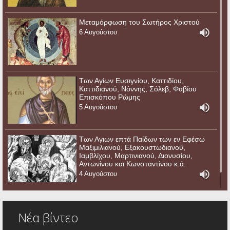
Μεταμόρφωση του Σωτήρος Χριστού
6 Αυγούστου
Των Αγίων Ευσιγνίου, Καττιδίου,
Καττιδιανού, Νόννης, Σόλεβ, Φαβίου
Επισκόπου Ρώμης
5 Αυγούστου
Των Αγιων επτά Παίδων των εν Εφέσω
Μαξιμιλιανού, Εξακουστωδιανού,
Ιαμβλίχου, Μαρτινιανού, Διονυσίου,
Αντωνίνου και Κωνσταντίνου κ.ά.
4 Αυγούστου
Νέα βίντεο