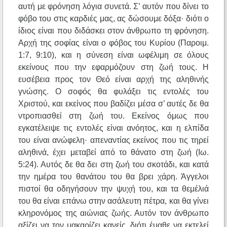
αυτή με φρόνηση λόγια συνετά. Σ’ αυτόν που δίνει το
φόβο του στις καρδιές μας, ας δώσουμε δόξα· διότι ο
ίδιος είναι που διδάσκει στον άνθρωπο τη φρόνηση.
Αρχή της σοφίας είναι ο φόβος του Κυρίου (Παροιμ.
1:7, 9:10), και η σύνεση είναι ωφέλιμη σε όλους
εκείνους που την εφαρμόζουν στη ζωή τους. Η
ευσέβεια προς τον Θεό είναι αρχή της αληθινής
γνώσης. Ο σοφός θα φυλάξει τις εντολές του
Χριστού, και εκείνος που βαδίζει μέσα σ’ αυτές δε θα
ντροπιασθεί στη ζωή του. Εκείνος όμως που
εγκατέλειψε τις εντολές είναι ανόητος, και η ελπίδα
του είναι ανώφελη· απεναντίας εκείνος που τις τηρεί
αληθινά, έχει μεταβεί από το θάνατο στη ζωή (Ιω.
5:24). Αυτός δε θα δει στη ζωή του σκοτάδι, και κατά
την ημέρα του θανάτου του θα βρει χάρη. Άγγελοι
πιστοί θα οδηγήσουν την ψυχή του, και τα θεμέλιά
του θα είναι επάνω στην ασάλευτη πέτρα, και θα γίνει
κληρονόμος της αιώνιας ζωής. Αυτόν τον άνθρωπο
αξίζει να τον μακαρίζει κανείς, διότι έμαθε να εκτελεί