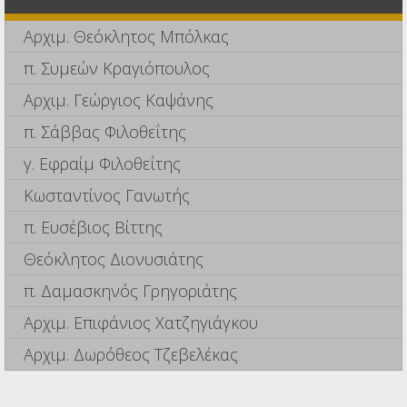
Αρχιμ. Θεόκλητος Μπόλκας
π. Συμεών Κραγιόπουλος
Αρχιμ. Γεώργιος Καψάνης
π. Σάββας Φιλοθεΐτης
γ. Εφραίμ Φιλοθεΐτης
Κωσταντίνος Γανωτής
π. Ευσέβιος Βίττης
Θεόκλητος Διονυσιάτης
π. Δαμασκηνός Γρηγοριάτης
Αρχιμ. Επιφάνιος Χατζηγιάγκου
Αρχιμ. Δωρόθεος Τζεβελέκας