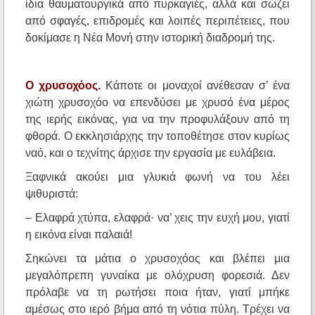
ίδια θαυματουργικά από πυρκαγιές, αλλά και σώζει
από σφαγές, επιδρομές και λοιπές περιπέτειες, που
δοκίμασε η Νέα Μονή στην ιστορική διαδρομή της.
Ο χρυσοχόος.
Κάποτε οι μοναχοί ανέθεσαν σ’ ένα
χιώτη χρυσοχόο να επενδύσει με χρυσό ένα μέρος
της ιερής εικόνας, για να την προφυλάξουν από τη
φθορά. Ο εκκλησιάρχης την τοποθέτησε στον κυρίως
ναό, και ο τεχνίτης άρχισε την εργασία με ευλάβεια.
Ξαφνικά ακούει μια γλυκιά φωνή να του λέει
ψιθυριστά:
– Ελαφρά χτύπα, ελαφρά· να’ χεις την ευχή μου, γιατί
η εικόνα είναι παλαιά!
Σηκώνει τα μάτια ο χρυσοχόος και βλέπει μια
μεγαλόπρεπη γυναίκα με ολόχρυση φορεσιά. Δεν
πρόλαβε να τη ρωτήσει ποια ήταν, γιατί μπήκε
αμέσως στο ιερό βήμα από τη νότια πύλη. Τρέχει να