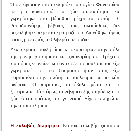
Όταν έφτασαν στο εκκλησάκι του αγίου Φανουρίου,
σε μια κακοτοπιά, το ζώο παραπάτησε και
γκρεμίστηκε στο βάραθρο μέχρι το ποτάμι. Ο
βουρδουνάρης, βέβαιος πως σκοτώθηκε, δεν
ασχολήθηκε περισσότερο μαζί του. Διηγήθηκε όμως
στους μοναχούς το θλιβερό επεισόδιο.
Δεν πέρασε πολλή ώρα κι ακούστηκαν στην πύλη
της μονής χτυπήματα και χλιμιντρίσματα. Τρέχει ο
πορτάρης ν’ ανοίξει και αντικρίζει το μουλάρι που είχε
γκρεμιστεί. Το πιο θαυμαστό ήταν, πως είχε
φορτωμένα στην πλάτη τα τουλούμια με το λάδι
ακέραια. Ο πορτάρης το έβαλε μέσα και το
ξεφόρτωσε. Τότε όμως συνέβη το εξής παράδοξο: Το
ζώο έπεσε αμέσως στη γη νεκρό. Είχε εκπληρώσει
την αποστολή του.
Η ευλαβής δωρήτρια.
Κάποια ευλαβής χιώτισσα,