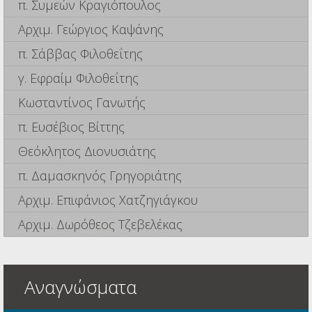
π. Συμεών Κραγιόπουλος
Αρχιμ. Γεώργιος Καψάνης
π. Σάββας Φιλοθεΐτης
γ. Εφραίμ Φιλοθεΐτης
Κωσταντίνος Γανωτής
π. Ευσέβιος Βίττης
Θεόκλητος Διονυσιάτης
π. Δαμασκηνός Γρηγοριάτης
Αρχιμ. Επιφάνιος Χατζηγιάγκου
Αρχιμ. Δωρόθεος Τζεβελέκας
Αναγνώσματα