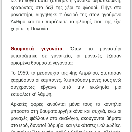
Με τα λόγια αυτά ξύπνησε η γυναίκα θεραπευμένη,
κρατώντας στο δεξί της χέρι το φλουρί. Πήγε στο
μοναστήρι, διηγήθηκε τ’ όνειρό της στον ηγούμενο
Άνθιμο και του παρέδωσε το φλουρί, που της είχε
χαρίσει η Παναγία.
Θαυμαστά γεγονότα.
Όταν το μοναστήρι
μετατράπηκε σε γυναικείο, οι μοναχές έζησαν
ορισμένα θαυμαστά γεγονότα:
Το 1959, τα μεσάνυχτα της 4ης Απριλίου, χτύπησαν
χαρμόσυνα οι καμπάνες. Χτυπούσαν μόνες τους ενώ
συγχρόνως έβγαινε από την εκκλησία μια
εκτυφλωτική λάμψη.
Αρκετές φορές κινούνται μόνα τους τα καντήλια
μπροστά στη θαυματουργή εικόνα και συχνά, ενώ οι
μοναχές ψάλλουν στο αναλόγιο, ακούγονται βήματα
στο ιερό, δυνατοί θόρυβοι και γλυκύτατες ψαλμωδίες.