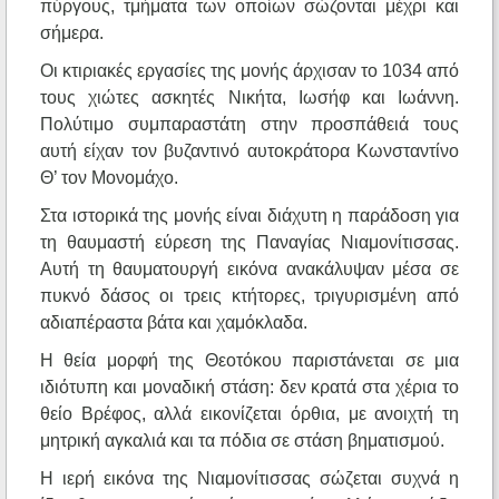
πύργους, τμήματα των οποίων σώζονται μέχρι και
σήμερα.
Οι κτιριακές εργασίες της μονής άρχισαν το 1034 από
τους χιώτες ασκητές Νικήτα, Ιωσήφ και Ιωάννη.
Πολύτιμο συμπαραστάτη στην προσπάθειά τους
αυτή είχαν τον βυζαντινό αυτοκράτορα Κωνσταντίνο
Θ’ τον Μονομάχο.
Στα ιστορικά της μονής είναι διάχυτη η παράδοση για
τη θαυμαστή εύρεση της Παναγίας Νιαμονίτισσας.
Αυτή τη θαυματουργή εικόνα ανακάλυψαν μέσα σε
πυκνό δάσος οι τρεις κτήτορες, τριγυρισμένη από
αδιαπέραστα βάτα και χαμόκλαδα.
Η θεία μορφή της Θεοτόκου παριστάνεται σε μια
ιδιότυπη και μοναδική στάση: δεν κρατά στα χέρια το
θείο Βρέφος, αλλά εικονίζεται όρθια, με ανοιχτή τη
μητρική αγκαλιά και τα πόδια σε στάση βηματισμού.
Η ιερή εικόνα της Νιαμονίτισσας σώζεται συχνά η