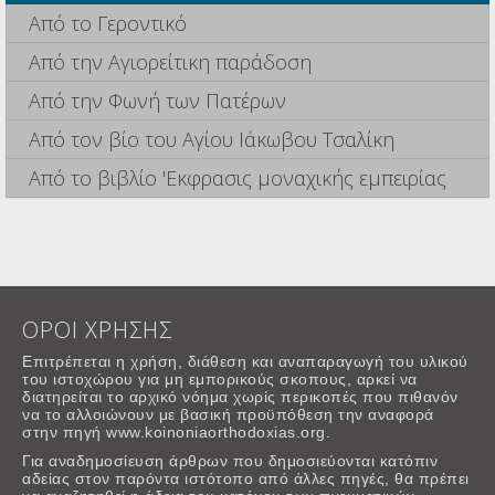
Από το Γεροντικό
Από την Αγιορείτικη παράδοση
Από την Φωνή των Πατέρων
Από τον βίο του Αγίου Ιάκωβου Τσαλίκη
Από το βιβλίο 'Εκφρασις μοναχικής εμπειρίας
ΟΡΟΙ ΧΡΗΣΗΣ
Επιτρέπεται η χρήση, διάθεση και αναπαραγωγή του υλικού
του ιστοχώρου για μη εμπορικούς σκοπους, αρκεί να
διατηρείται το αρχικό νόημα χωρίς περικοπές που πιθανόν
να το αλλοιώνουν με βασική προϋπόθεση την αναφορά
στην πηγή www.koinoniaorthodoxias.org.
Για αναδημοσίευση άρθρων που δημοσιεύονται κατόπιν
αδείας στον παρόντα ιστότοπο από άλλες πηγές, θα πρέπει