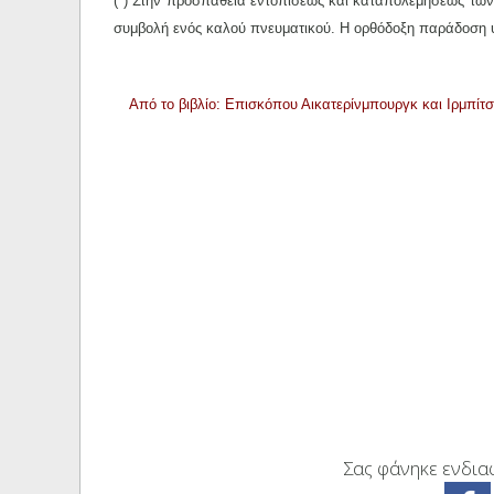
(*) Στην προσπάθεια εντοπίσεως και καταπολεμήσεως των 
συμβολή ενός καλού πνευματικού. Η ορθόδοξη παράδοση υ
Από το βιβλίο: Επισκόπου Αικατερίνμπουργκ και Ιρμπίτ
Σας φάνηκε ενδιαφ