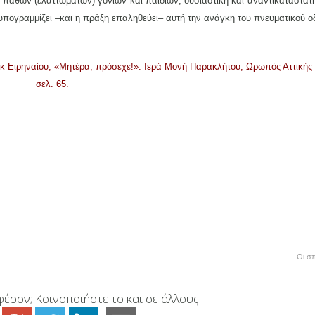
παθών (ελαττωμάτων) γονιών και παιδιών, ουσιαστική και αναντικατάστατη
πογραμμίζει –και η πράξη επαληθεύει– αυτή την ανάγκη του πνευματικού ο
σκ Ειρηναίου, «Μητέρα, πρόσεχε!». Ιερά Μονή Παρακλήτου, Ωρωπός Αττικής 
σελ. 65.
Οι σ
έρον; Κοινοποιήστε το και σε άλλους: