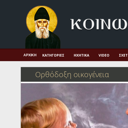
Αρχική
Πνευματική ζωή
Μαρτυρία και διδαχή
Λατρεία και προσευχή
Πατερικό ανθολόγιο
ΚΑΤΗΓΟΡΊΕΣ
ΗΧΗΤΙΚΆ
VIDEO
ΣΧΕΤ
ΑΡΧΙΚΉ
Αγιολόγιο – Εορτολόγιο
Ορθόδοξη οικογένεια
Γέροντες
Η πίστη στην εποχή μας
Ορθόδοξη οικογένεια
Ορθόδοξο προσκυνητάριο
Σκέψεις-προβληματισμοί