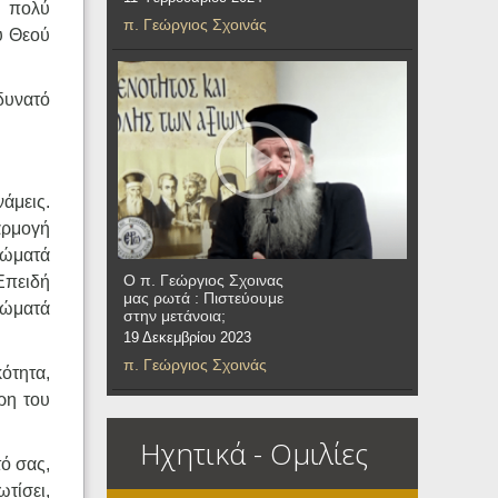
ι πολύ
π. Γεώργιος Σχοινάς
ου Θεού
δυνατό
νάμεις.
φαρμογή
ττώματά
Ο π. Γεώργιος Σχοινας
Επειδή
μας ρωτά : Πιστεύουμε
ττώματά
στην μετάνοια;
19 Δεκεμβρίου 2023
π. Γεώργιος Σχοινάς
ότητα,
ρη του
Ηχητικά - Ομιλίες
τό σας,
ωτίσει,