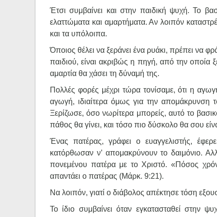
Έτσι συμβαίνει και στην παιδική ψυχή. Το βασ
ελαττώματα και αμαρτήματα. Αν λοιπόν καταστρέ
και τα υπόλοιπα.
Όποιος θέλει να ξεράνει ένα ρυάκι, πρέπει να φ
παιδιού, είναι ακριβώς η πηγή, από την οποία ξ
αμαρτία θα χάσει τη δύναμή της.
Πολλές φορές μέχρι τώρα τονίσαμε, ότι η αγωγή
αγωγή, ιδιαίτερα όμως για την απομάκρυνση 
Ξερίζωσε, όσο νωρίτερα μπορείς, αυτό το βασικ
πάθος θα γίνει, και τόσο πιο δύσκολο θα σου είνα
Ένας πατέρας, γράφει ο ευαγγελιστής, έφερ
κατόρθωσαν ν’ απομακρύνουν το δαιμόνιο. Αλλ
πονεμένου πατέρα με το Χριστό. «Πόσος χρόν
απαντάει ο πατέρας (Μάρκ. 9:21).
Να λοιπόν, γιατί ο διάβολος απέκτησε τόση εξου
Το ίδιο συμβαίνει όταν εγκατασταθεί στην ψυ