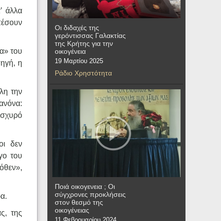
’ άλλα
πέσουν
Οι διδαχές της
γερόντισσας Γαλακτίας
της Κρήτης για την
μα» του
οικογένεια
19 Μαρτίου 2025
πηγή, η
Ράδιο Χρηστότητα
λη την
ανόνα:
ισχυρό
οι δεν
γο του
όθεν»,
Ποιά οικογενεια ; Οι
σύγχρονες προκλήσεις
α.
στον θεσμό της
οικογένειας
ς, της
11 Φεβρουαρίου 2024