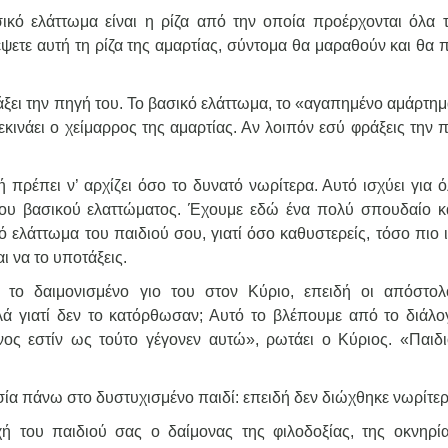
ικό ελάττωμα είναι η ρίζα από την οποία προέρχονται όλα τ
ψετε αυτή τη ρίζα της αμαρτίας, σύντομα θα μαραθούν και θα 
ράξει την πηγή του. Το βασικό ελάττωμα, το «αγαπημένο αμάρτη
εκινάει ο χείμαρρος της αμαρτίας. Αν λοιπόν εσύ φράξεις την 
 πρέπει ν’ αρχίζει όσο το δυνατό νωρίτερα. Αυτό ισχύει για ό
του βασικού ελαττώματος. Έχουμε εδώ ένα πολύ σπουδαίο κ
ό ελάττωμα του παιδιού σου, γιατί όσο καθυστερείς, τόσο πιο 
ι να το υποτάξεις.
ε το δαιμονισμένο γιο του στον Κύριο, επειδή οι απόστολ
ά γιατί δεν το κατόρθωσαν; Αυτό το βλέπουμε από το διάλο
ος εστίν ως τούτο γέγονεν αυτώ», ρωτάει ο Κύριος. «Παιδι
σία πάνω στο δυστυχισμένο παιδί: επειδή δεν διώχθηκε νωρίτερ
χή του παιδιού σας ο δαίμονας της φιλοδοξίας, της οκνηρία