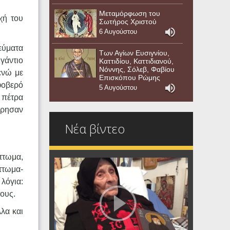
Μεταμόρφωση του
χή του
Σωτήρος Χριστού
6 Αυγούστου
εύματα
Των Αγίων Ευσιγνίου,
ιγάντιο
Καττιδίου, Καττιδιανού,
Νόννης, Σόλεβ, Φαβίου
ενώ με
Επισκόπου Ρώμης
φοβερό
5 Αυγούστου
ή πέτρα
ώρησαν
Νέα βίντεο
ττωμα,
ττωμα-
λόγια:
τους.
λλα και