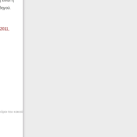
 είναι η
δηγού.
2011,
πόροι του κακού