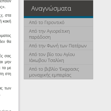
Βλέπουν
Αναγνώσματα
ς».
χ. στα
 ή κακή
Από το Γεροντικό
Από την Αγιορείτικη
τώματος
παράδοση
δεν θα
Από την Φωνή των Πατέρων
Από τον βίο του Αγίου
ές σας
Ιάκωβου Τσαλίκη
αι μην
 τα με
Από το βιβλίο 'Εκφρασις
στη στη
μοναχικής εμπειρίας
άς των
.