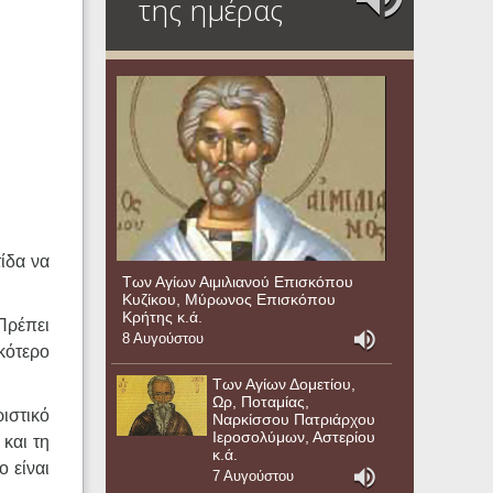
της ημέρας
τίδα να
Των Αγίων Αιμιλιανού Επισκόπου
Κυζίκου, Μύρωνος Επισκόπου
Κρήτης κ.ά.
Πρέπει
8 Αυγούστου
κότερο
Των Αγίων Δομετίου,
Ωρ, Ποταμίας,
ριστικό
Ναρκίσσου Πατριάρχου
Ιεροσολύμων, Αστερίου
 και τη
κ.ά.
ο είναι
7 Αυγούστου