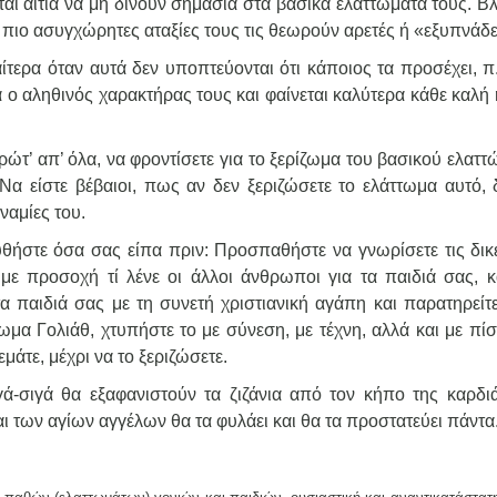
εται αιτία να μη δίνουν σημασία στα βασικά ελαττώματά τους. 
 πιο ασυγχώρητες αταξίες τους τις θεωρούν αρετές ή «εξυπνάδε
ίτερα όταν αυτά δεν υποπτεύονται ότι κάποιος τα προσέχει, π.
 ο αληθινός χαρακτήρας τους και φαίνεται καλύτερα κάθε καλή
ρώτ’ απ’ όλα, να φροντίσετε για το ξερίζωμα του βασικού ελατ
Να είστε βέβαιοι, πως αν δεν ξεριζώσετε το ελάττωμα αυτό, 
ναμίες του.
θήστε όσα σας είπα πριν: Προσπαθήστε να γνωρίσετε τις δικ
με προσοχή τί λένε οι άλλοι άνθρωποι για τα παιδιά σας, κ
τα παιδιά σας με τη συνετή χριστιανική αγάπη και παρατηρείτε
ωμα Γολιάθ, χτυπήστε το με σύνεση, με τέχνη, αλλά και με πί
μάτε, μέχρι να το ξεριζώσετε.
ιγά-σιγά θα εξαφανιστούν τα ζιζάνια από τον κήπο της καρδι
ι των αγίων αγγέλων θα τα φυλάει και θα τα προστατεύει πάντα