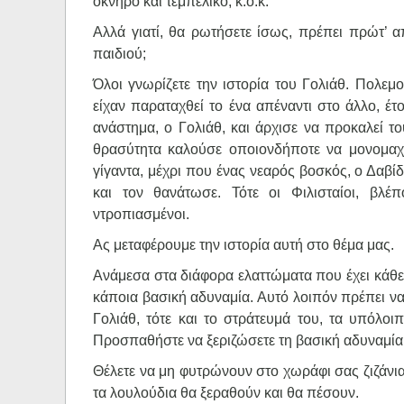
οκνηρό και τεμπέλικο, κ.ο.κ.
Αλλά γιατί, θα ρωτήσετε ίσως, πρέπει πρώτ’ 
παιδιού;
Όλοι γνωρίζετε την ιστορία του Γολιάθ. Πολεμο
είχαν παραταχθεί το ένα απέναντι στο άλλο, έτο
ανάστημα, ο Γολιάθ, και άρχισε να προκαλεί τ
θρασύτητα καλούσε οποιονδήποτε να μονομαχή
γίγαντα, μέχρι που ένας νεαρός βοσκός, ο Δαβίδ
και τον θανάτωσε. Τότε οι Φιλισταίοι, βλ
ντροπιασμένοι.
Ας μεταφέρουμε την ιστορία αυτή στο θέμα μας.
Ανάμεσα στα διάφορα ελαττώματα που έχει κάθε 
κάποια βασική αδυναμία. Αυτό λοιπόν πρέπει να
Γολιάθ, τότε και το στράτευμά του, τα υπόλοι
Προσπαθήστε να ξεριζώσετε τη βασική αδυναμία τ
Θέλετε να μη φυτρώνουν στο χωράφι σας ζιζάνια κ
τα λουλούδια θα ξεραθούν και θα πέσουν.