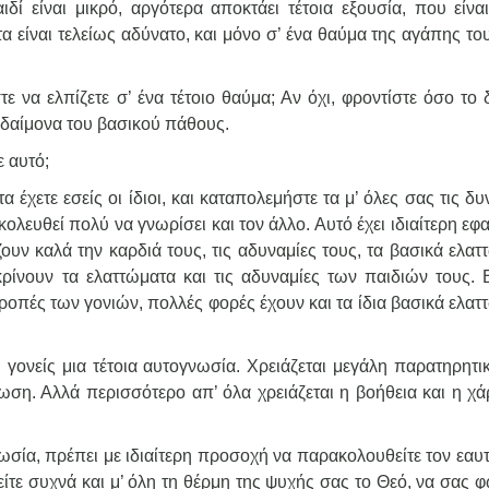
ιδί είναι μικρό, αργότερα αποκτάει τέτοια εξουσία, που είνα
α είναι τελείως αδύνατο, και μόνο σ’ ένα θαύμα της αγάπης τ
 να ελπίζετε σ’ ένα τέτοιο θαύμα; Αν όχι, φροντίστε όσο το 
 δαίμονα του βασικού πάθους.
 αυτό;
χετε εσείς οι ίδιοι, και καταπολεμήστε τα μ’ όλες σας τις δυ
κολευθεί πολύ να γνωρίσει και τον άλλο. Αυτό έχει ιδιαίτερη ε
ουν καλά την καρδιά τους, τις αδυναμίες τους, τα βασικά ελα
ίνουν τα ελαττώματα και τις αδυναμίες των παιδιών τους. 
ροπές των γονιών, πολλές φορές έχουν και τα ίδια βασικά ελα
γονείς μια τέτοια αυτογνωσία. Χρειάζεται μεγάλη παρατηρητικ
ωση. Αλλά περισσότερο απ’ όλα χρειάζεται η βοήθεια και η χά
ωσία, πρέπει με ιδιαίτερη προσοχή να παρακολουθείτε τον εαυ
ίτε συχνά και μ’ όλη τη θέρμη της ψυχής σας το Θεό, να σας φ