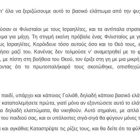
απ’ όλα να ξεριζώσουμε αυτό το βασικό ελάττωμα από την ψυ
ύσαν οι Φιλισταίοι με τους Ισραηλίτες, και τα αντίπαλα στρατ
ιμα για μάχη. Τη στιγμή εκείνη πρόβαλε ένας Φιλισταίος με γ
ους Ισραηλίτες. Κορόιδευε τόσο αυτούς όσο και το Θεό τους, 
σει μαζί του. Κανένας δεν τολμούσε ν’ αναμετρηθεί με το 
, με πίστη στη βοήθεια του Θεού, τον έριξε στη γη με μια μικρ
έποντας ότι το πρωτοπαλήκαρό τους σκοτώθηκε, οπισθοχ
παιδί, υπάρχει και κάποιος Γολιάθ, δηλαδή κάποιο βασικό ελά
 καταπολεμήσετε πρώτα, γιατί μόνο αν εξοντώσετε αυτό το ελά
πα δηλαδή ελαττώματα, θα νικηθούν. Αυτό σημαίνει, με απλά 
ου παιδιού σας, και οι υπόλοιπες σιγά-σιγά θα φύγουν μόνες 
αι αγκάθια; Καταστρέψτε τις ρίζες τους, και θα δείτε ότι τα φύ