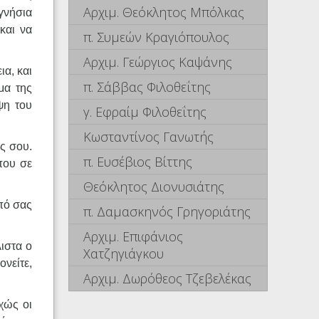
Αρχιμ. Θεόκλητος Μπόλκας
γνήσια
και να
π. Συμεών Κραγιόπουλος
Αρχιμ. Γεώργιος Καψάνης
ια, και
π. Σάββας Φιλοθεΐτης
μα της
ψη του
γ. Εφραίμ Φιλοθεΐτης
Κωσταντίνος Γανωτής
ς σου.
π. Ευσέβιος Βίττης
 που σε
Θεόκλητος Διονυσιάτης
πό σας
π. Δαμασκηνός Γρηγοριάτης
Αρχιμ. Επιφάνιος
λιστα ο
Χατζηγιάγκου
ονείτε,
Αρχιμ. Δωρόθεος Τζεβελέκας
χώς οι