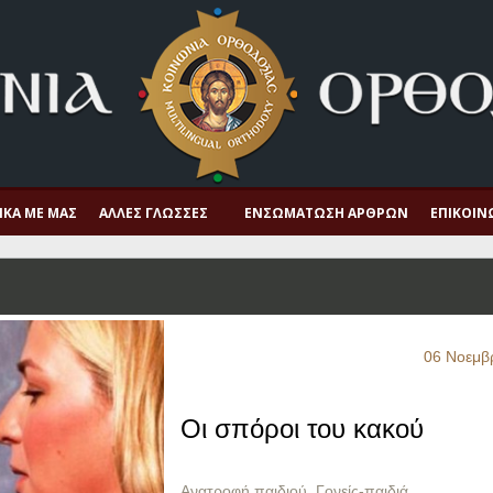
ΙΚΆ ΜΕ ΜΑΣ
ΆΛΛΕΣ ΓΛΏΣΣΕΣ
ΕΝΣΩΜΆΤΩΣΗ ΆΡΘΡΩΝ
ΕΠΙΚΟΙΝ
06 Νοεμβ
Οι σπόροι του κακού
Ανατροφή παιδιού
,
Γονείς-παιδιά