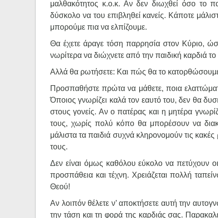
μαλθακότητος κ.ο.κ. Αν δεν διωχθεί όσο το πα
δύσκολο να του επιβληθεί κανείς. Κάποτε μάλιστ
μπορούμε πια να ελπίζουμε.
Θα έχετε άραγε τόση παρρησία στον Κύριο, ώστε
νωρίτερα να διώχνετε από την παιδική καρδιά το
Αλλά θα ρωτήσετε: Και πώς θα το κατορθώσουμε
Προσπαθήστε πρώτα να μάθετε, ποια ελαττώματα έ
Όποιος γνωρίζει καλά τον εαυτό του, δεν θα δυσ
στους γονείς. Αν ο πατέρας και η μητέρα γνωρίζ
τους, χωρίς πολύ κόπο θα μπορέσουν να διακρ
μάλιστα τα παιδιά συχνά κληρονομούν τις κακές 
τους.
Δεν είναι όμως καθόλου εύκολο να πετύχουν οι 
προσπάθεια και τέχνη. Χρειάζεται πολλή ταπείν
Θεού!
Αν λοιπόν θέλετε ν’ αποκτήσετε αυτή την αυτογν
την τάση και τη φορά της καρδιάς σας. Παρακαλε