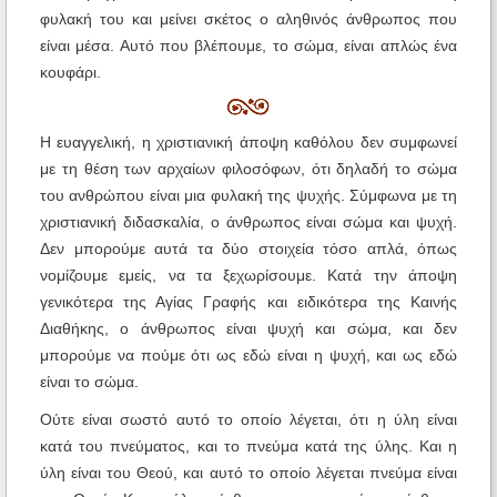
φυλακή του και μείνει σκέτος ο αληθινός άνθρωπος που
είναι μέσα. Αυτό που βλέπουμε, το σώμα, είναι απλώς ένα
κουφάρι.
Η ευαγγελική, η χριστιανική άποψη καθόλου δεν συμφωνεί
με τη θέση των αρχαίων φιλοσόφων, ότι δηλαδή το σώμα
του ανθρώπου είναι μια φυλακή της ψυχής. Σύμφωνα με τη
χριστιανική διδασκαλία, ο άνθρωπος είναι σώμα και ψυχή.
Δεν μπορούμε αυτά τα δύο στοιχεία τόσο απλά, όπως
νομίζουμε εμείς, να τα ξεχωρίσουμε. Κατά την άποψη
γενικότερα της Αγίας Γραφής και ειδικότερα της Καινής
Διαθήκης, ο άνθρωπος είναι ψυχή και σώμα, και δεν
μπορούμε να πούμε ότι ως εδώ είναι η ψυχή, και ως εδώ
είναι το σώμα.
Ούτε είναι σωστό αυτό το οποίο λέγεται, ότι η ύλη είναι
κατά του πνεύματος, και το πνεύμα κατά της ύλης. Και η
ύλη είναι του Θεού, και αυτό το οποίο λέγεται πνεύμα είναι