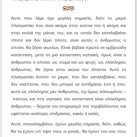
Αυτό που λέμε έχει μεγάλη σημασία, διότι το μικρό
πλασματάκι που είναι ακόμη στην κούνια του ή ακόμη και
στην κοιλιά της μάνας του, και το οποίο δεν καταλαβαίνει
τίποτε και δεν ξέρει τίποτε, είναι αυτός ο άνθρωπος ο
οποίος θα ζήσει αιωνίως. Είναι βέβαια πρώτα σε εμβρυώδη
κατάσταση, μετά σε μια κατάσταση νηπιακή, όμως είναι ο
άνθρωπος ο οποίος ως σώμα και ως ψυχή, ως ολόκληρος
άνθρωπος, θα ζήσει στον αιώνα τον άπαντα. Αυτό το
πλασματάκι λοιπόν το μικρό, που δεν καταλαβαίνει, που
δεν σκέπτεται, που δεν μπορεί να αντιδράσει έτσι ή έτσι,
αυτό ως ολόκληρος μεν άνθρωπος, όχι όμως τελειωμένος –
πάντως και στη νηπιακή του κατάσταση είναι ολόκληρος
άνθρωπος – δέχεται τον επηρεασμό τού περιβάλλοντος και
υφίσταται ανάλογες επιδράσεις, κακές ή καλές.
Αυτά, επαναλαμβάνω, έχουν μεγάλη σημασία, διότι, καθώς
θα τα έχουν υπ’ όψιν τους οι γονείς, θα έχουν τον νου τους