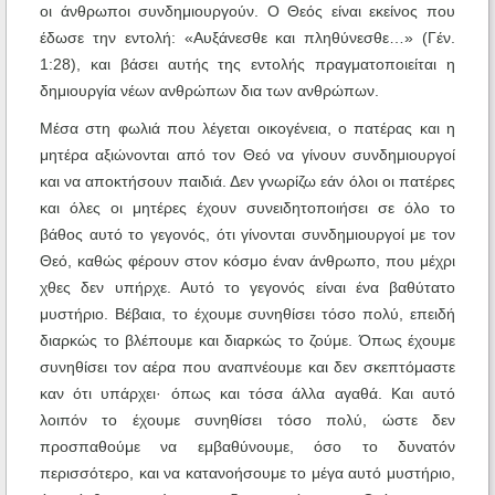
οι άνθρωποι συνδημιουργούν. Ο Θεός είναι εκείνος που
έδωσε την εντολή: «Αυξάνεσθε και πληθύνεσθε…» (Γέν.
1:28), και βάσει αυτής της εντολής πραγματοποιείται η
δημιουργία νέων ανθρώπων δια των ανθρώπων.
Μέσα στη φωλιά που λέγεται οικογένεια, ο πατέρας και η
μητέρα αξιώνονται από τον Θεό να γίνουν συνδημιουργοί
και να αποκτήσουν παιδιά. Δεν γνωρίζω εάν όλοι οι πατέρες
και όλες οι μητέρες έχουν συνειδητοποιήσει σε όλο το
βάθος αυτό το γεγονός, ότι γίνονται συνδημιουργοί με τον
Θεό, καθώς φέρουν στον κόσμο έναν άνθρωπο, που μέχρι
χθες δεν υπήρχε. Αυτό το γεγονός είναι ένα βαθύτατο
μυστήριο. Βέβαια, το έχουμε συνηθίσει τόσο πολύ, επειδή
διαρκώς το βλέπουμε και διαρκώς το ζούμε. Όπως έχουμε
συνηθίσει τον αέρα που αναπνέουμε και δεν σκεπτόμαστε
καν ότι υπάρχει· όπως και τόσα άλλα αγαθά. Και αυτό
λοιπόν το έχουμε συνηθίσει τόσο πολύ, ώστε δεν
προσπαθούμε να εμβαθύνουμε, όσο το δυνατόν
περισσότερο, και να κατανοήσουμε το μέγα αυτό μυστήριο,