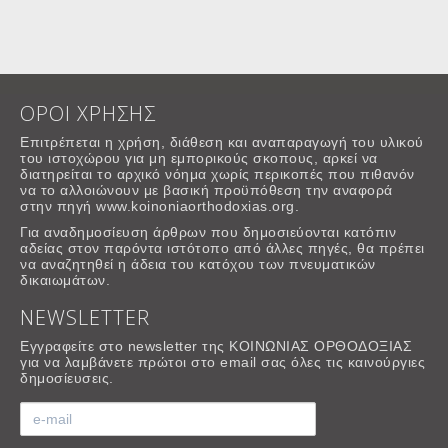
ΟΡΟΙ ΧΡΗΣΗΣ
Επιτρέπεται η χρήση, διάθεση και αναπαραγωγή του υλικού
του ιστοχώρου για μη εμπορικούς σκοπους, αρκεί να
διατηρείται το αρχικό νόημα χωρίς περικοπές που πιθανόν
να το αλλοιώνουν με βασική προϋπόθεση την αναφορά
στην πηγή www.koinoniaorthodoxias.org.
Για αναδημοσίευση άρθρων που δημοσιεύονται κατόπιν
αδείας στον παρόντα ιστότοπο από άλλες πηγές, θα πρέπει
να αναζητηθεί η άδεια του κατόχου των πνευματικών
δικαιωμάτων.
NEWSLETTER
Εγγραφείτε στο newsletter της ΚΟΙΝΩΝΙΑΣ ΟΡΘΟΔΟΞΙΑΣ
για να λαμβάνετε πρώτοι στο email σας όλες τις καινούργιες
δημοσίευσεις.