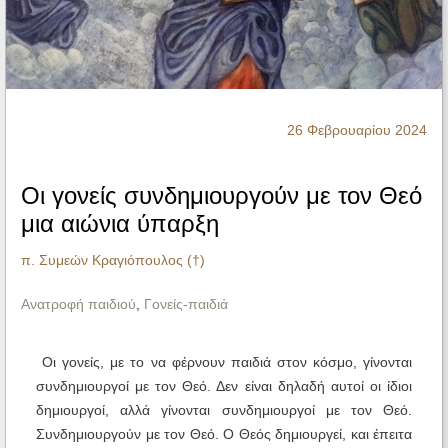
Ηχητικά
26 Φεβρουαρίου 2024
Οι γονείς συνδημιουργούν με τον Θεό
μια αιώνια ύπαρξη
π. Συμεών Κραγιόπουλος (†)
Ανατροφή παιδιού
,
Γονείς-παιδιά
Οι γονείς, με το να φέρνουν παιδιά στον κόσμο, γίνονται
συνδημιουργοί με τον Θεό. Δεν είναι δηλαδή αυτοί οι ίδιοι
δημιουργοί, αλλά γίνονται συνδημιουργοί με τον Θεό.
Συνδημιουργούν με τον Θεό. Ο Θεός δημιουργεί, και έπειτα