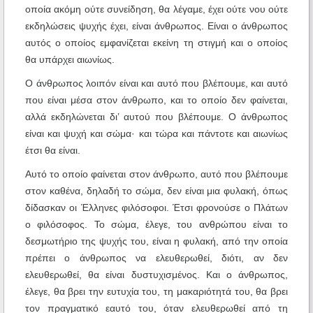
οποία ακόμη ούτε συνείδηση, θα λέγαμε, έχει ούτε νου ούτε
εκδηλώσεις ψυχής έχει, είναι άνθρωπος. Είναι ο άνθρωπος
αυτός ο οποίος εμφανίζεται εκείνη τη στιγμή και ο οποίος
θα υπάρχει αιωνίως.
Ο άνθρωπος λοιπόν είναι και αυτό που βλέπουμε, και αυτό
που είναι μέσα στον άνθρωπο, και το οποίο δεν φαίνεται,
αλλά εκδηλώνεται δι’ αυτού που βλέπουμε. Ο άνθρωπος
είναι και ψυχή και σώμα· και τώρα και πάντοτε και αιωνίως
έτσι θα είναι.
Αυτό το οποίο φαίνεται στον άνθρωπο, αυτό που βλέπουμε
στον καθένα, δηλαδή το σώμα, δεν είναι μια φυλακή, όπως
δίδασκαν οι Έλληνες φιλόσοφοι. Έτσι φρονούσε ο Πλάτων
ο φιλόσοφος. Το σώμα, έλεγε, του ανθρώπου είναι το
δεσμωτήριο της ψυχής του, είναι η φυλακή, από την οποία
πρέπει ο άνθρωπος να ελευθερωθεί, διότι, αν δεν
ελευθερωθεί, θα είναι δυστυχισμένος. Και ο άνθρωπος,
έλεγε, θα βρει την ευτυχία του, τη μακαριότητά του, θα βρει
τον πραγματικό εαυτό του, όταν ελευθερωθεί από τη