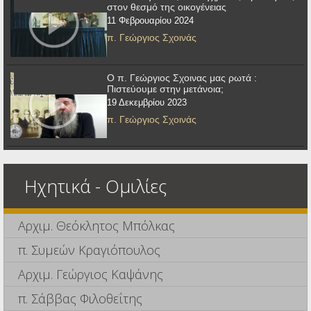
στον θεσμό της οικογένειας
11 Φεβρουαρίου 2024
π. Γεώργιος Σχοινάς
Ο π. Γεώργιος Σχοινας μας ρωτά :
Πιστεύουμε στην μετάνοια;
19 Δεκεμβρίου 2023
π. Γεώργιος Σχοινάς
Ηχητικά - Ομιλίες
Αρχιμ. Θεόκλητος Μπόλκας
π. Συμεών Κραγιόπουλος
Αρχιμ. Γεώργιος Καψάνης
π. Σάββας Φιλοθεΐτης