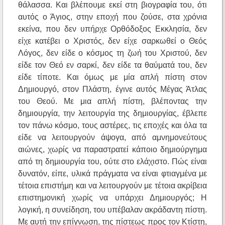
θάλασσα. Και βλέπουμε εκεί στη βιογραφία του, ότι
αυτός ο Άγιος, στην εποχή που ζούσε, στα χρόνια
εκείνα, που δεν υπήρχε Ορθόδοξος Εκκλησία, δεν
είχε κατέβει ο Χριστός, δεν είχε σαρκωθεί ο Θεός
Λόγος, δεν είδε ο κόσμος τη ζωή του Χριστού, δεν
είδε τον Θεό εν σαρκί, δεν είδε τα θαύματά του, δεν
είδε τίποτε. Και όμως με μία απλή πίστη στον
Δημιουργό, στον Πλάστη, έγινε αυτός Μέγας Άτλας
του Θεού. Με μια απλή πίστη, βλέποντας την
δημιουργία, την λειτουργία της δημιουργίας, έβλεπε
τον πάνω κόσμο, τους αστέρες, τις εποχές και όλα τα
είδε να λειτουργούν άψογα, από αμνημονεύτους
αιώνες, χωρίς να παραστρατεί κάποιο δημιούργημα
από τη δημιουργία του, ούτε στο ελάχιστο. Πώς είναι
δυνατόν, είπε, υλικά πράγματα να είναι φτιαγμένα με
τέτοια επιστήμη και να λειτουργούν με τέτοια ακρίβεια
επιστημονική χωρίς να υπάρχει Δημιουργός; Η
λογική, η συνείδηση, του υπέβαλαν ακράδαντη πίστη.
Με αυτή την επίγνωση, της πίστεως προς τον Κτίστη,