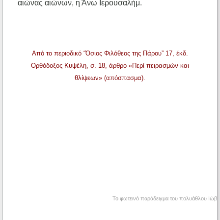
αιώνας αιώνων, η Άνω Ιερουσαλήμ.
Από το περιοδικό “Όσιος Φιλόθεος της Πάρου” 17, έκδ.
Ορθόδοξος Κυψέλη, σ. 18, άρθρο «Περί πειρασμών και
θλίψεων» (απόσπασμα).
Το φωτεινό παράδειγμα του πολυάθλου Ιώβ