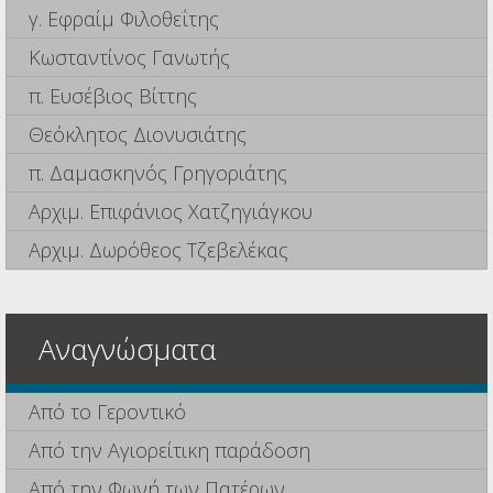
γ. Εφραίμ Φιλοθεΐτης
Κωσταντίνος Γανωτής
π. Ευσέβιος Βίττης
Θεόκλητος Διονυσιάτης
π. Δαμασκηνός Γρηγοριάτης
Αρχιμ. Επιφάνιος Χατζηγιάγκου
Αρχιμ. Δωρόθεος Τζεβελέκας
Αναγνώσματα
Από το Γεροντικό
Από την Αγιορείτικη παράδοση
Από την Φωνή των Πατέρων