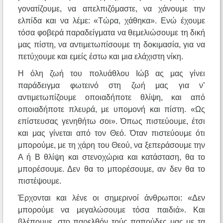
γονατίζουμε, να απελπιζόμαστε, να χάνουμε την
ελπίδα και να λέμε: «Τώρα, χάθηκα». Ενώ έχουμε
τόσα φοβερά παραδείγματα να θεμελιώσουμε τη δική
μας πίστη, να αντιμετωπίσουμε τη δοκιμασία, για να
πετύχουμε και εμείς έστω και μια ελάχιστη νίκη.
Η όλη ζωή του πολυάθλου Ιώβ ας μας γίνει
παράδειγμα φωτεινό στη ζωή μας για ν’
αντιμετωπίζουμε οποιαδήποτε θλίψη, και από
οποιαδήποτε πλευρά, με υπομονή και πίστη. «Ως
επίστευσας γενηθήτω σοι». Όπως πιστεύουμε, έτσι
και μας γίνεται από τον Θεό. Όταν πιστεύουμε ότι
μπορούμε, με τη χάρη του Θεού, να ξεπεράσουμε την
Α ή Β θλίψη και στενοχώρια και κατάσταση, θα το
μπορέσουμε. Δεν θα το μπορέσουμε, αν δεν θα το
πιστέψουμε.
Έρχονται και λένε οι σημερινοί άνθρωποι: «Δεν
μπορούμε να μεγαλώσουμε τόσα παιδιά». Και
βλέπουμε, στο παρελθόν τούς παπούδες μας με τα