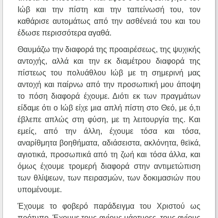
Ιώβ και την πίστη και την ταπείνωσή του, τον
καθάρισε αυτομάτως από την ασθένειά του και του
έδωσε περισσότερα αγαθά.
Θαυμάζω την διαφορά της προαιρέσεως, της ψυχικής
αντοχής, αλλά και την εκ διαμέτρου διαφορά της
πίστεως του πολυάθλου Ιώβ με τη σημερινή μας
αντοχή και παίρνω από την προσωπική μου άποψη
το πόση διαφορά έχουμε. Διότι εκ των πραγμάτων
είδαμε ότι ο Ιώβ είχε μια απλή πίστη στο Θεό, με ό,τι
έβλεπε απλώς στη φύση, με τη λειτουργία της. Και
εμείς, από την άλλη, έχουμε τόσα και τόσα,
αναρίθμητα βοηθήματα, αδιάσειστα, ακλόνητα, θεϊκά,
αγιοτικά, προσωπικά από τη ζωή και τόσα άλλα, και
όμως έχουμε τρομερή διαφορά στην αντιμετώπιση
των θλίψεων, των πειρασμών, των δοκιμασιών που
υπομένουμε.
Έχουμε το φοβερό παράδειγμα του Χριστού ως
πρότυπο. Έχουμε τους αγίους μάρτυρες, τους αγίους