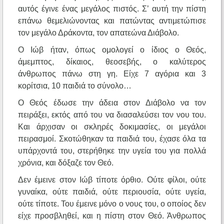
αυτός έγινε ένας μεγάλος πιστός. Σ’ αυτή την πίστη
επάνω θεμελιώνοντας και πατώντας αντιμετώπισε
τον μεγάλο Δράκοντα, τον απατεώνα Διάβολο.
Ο Ιώβ ήταν, όπως ομολογεί ο ίδιος ο Θεός,
άμεμπτος, δίκαιος, θεοσεβής, ο καλύτερος
άνθρωπος πάνω στη γη. Είχε 7 αγόρια και 3
κορίτσια, 10 παιδιά το σύνολο…
Ο Θεός έδωσε την άδεια στον Διάβολο να τον
πειράξει, εκτός από του να διασαλεύσει τον νου του.
Και άρχισαν οι σκληρές δοκιμασίες, οι μεγάλοι
πειρασμοί. Σκοτώθηκαν τα παιδιά του, έχασε όλα τα
υπάρχοντά του, στερήθηκε την υγεία του για πολλά
χρόνια, και δόξαζε τον Θεό.
Δεν έμεινε στον Ιώβ τίποτε όρθιο. Ούτε φίλοι, ούτε
γυναίκα, ούτε παιδιά, ούτε περιουσία, ούτε υγεία,
ούτε τίποτε. Του έμεινε μόνο ο νους του, ο οποίος δεν
είχε προσβληθεί, και η πίστη στον Θεό. Άνθρωπος