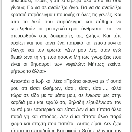
δοκιμάσει; Ξέρεις γιατί επέτρεψα όλα αυτά να σου
γίνουν; Για να σε αναδείξω άγιο. Για να σε αναδείξω
κραταιό παράδειγμα υπομονής σ’ όλες τις γενεές. Και
από το δικό σου παράδειγμα και πάθημα να
ωφεληθούν οι μεταγενέστεροι άνθρωποι και να
στερεωθούν στις δοκιμασίες της ζωής». Και τότε
αρχίζει και του κάνει ένα πατρικό και επιστημονικό
έλεγχο και τον ερωτά: «Δεν μου λες, όταν εγώ
θεμελίωνα τη γη, που ήσουν; Μήπως γνωρίζεις πού
είναι οι θησαυροί των νεφελών; Μήπως εκείνο,
μήπως το άλλο;»
Απαντάει ο Ιώβ και λέει: «Πρώτα άκουγα με τ’ αυτιά
μου ότι είσαι ελεήμων, είσαι, είσαι, είσαι…, αλλά
τώρα σε είδα με τα μάτια μου, σε ένιωσα μες στην
καρδιά μου και εφαύλισα, δηλαδή εξουδένωσα τον
εαυτό μου εσωτερικά και είπα: Δεν είμαι τίποτα άλλο
παρά γη και σποδός. Δεν είμαι τίποτα άλλο παρά
χώμα και στάχτη που πατιέται. Αυτός είμαι. Δεν έχω
τίποτα το σπουδαίο». Και αφού ο Θεός ευλόγησε τον