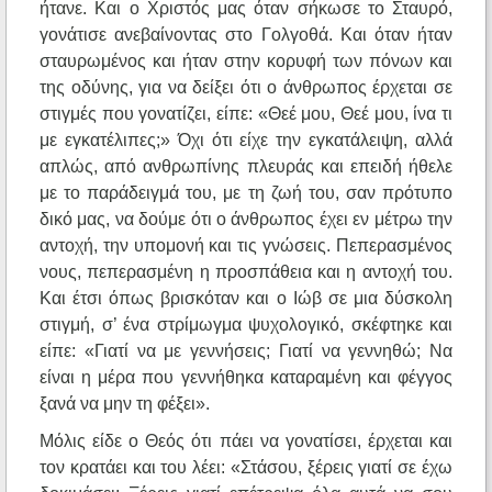
ήτανε. Και ο Χριστός μας όταν σήκωσε το Σταυρό,
γονάτισε ανεβαίνοντας στο Γολγοθά. Και όταν ήταν
σταυρωμένος και ήταν στην κορυφή των πόνων και
της οδύνης, για να δείξει ότι ο άνθρωπος έρχεται σε
στιγμές που γονατίζει, είπε: «Θεέ μου, Θεέ μου, ίνα τι
με εγκατέλιπες;» Όχι ότι είχε την εγκατάλειψη, αλλά
απλώς, από ανθρωπίνης πλευράς και επειδή ήθελε
με το παράδειγμά του, με τη ζωή του, σαν πρότυπο
δικό μας, να δούμε ότι ο άνθρωπος έχει εν μέτρω την
αντοχή, την υπομονή και τις γνώσεις. Πεπερασμένος
νους, πεπερασμένη η προσπάθεια και η αντοχή του.
Και έτσι όπως βρισκόταν και ο Ιώβ σε μια δύσκολη
στιγμή, σ’ ένα στρίμωγμα ψυχολογικό, σκέφτηκε και
είπε: «Γιατί να με γεννήσεις; Γιατί να γεννηθώ; Να
είναι η μέρα που γεννήθηκα καταραμένη και φέγγος
ξανά να μην τη φέξει».
Μόλις είδε ο Θεός ότι πάει να γονατίσει, έρχεται και
τον κρατάει και του λέει: «Στάσου, ξέρεις γιατί σε έχω