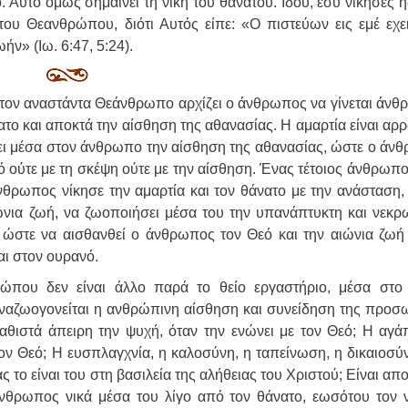
ό. Αυτό όμως σημαίνει τη νίκη του θανάτου. Ιδού, εσυ νίκησες 
ου Θεανθρώπου, διότι Αυτός είπε: «Ο πιστεύων εις εμέ εχε
ήν» (Ιω. 6:47, 5:24).
 στον αναστάντα Θεάνθρωπο αρχίζει ο άνθρωπος να γίνεται άνθ
νατο και αποκτά την αίσθηση της αθανασίας. Η αμαρτία είναι αρ
ει μέσα στον άνθρωπο την αίσθηση της αθανασίας, ώστε ο άν
νό ούτε με τη σκέψη ούτε με την αίσθηση. Ένας τέτοιος άνθρωπο
ωπος νίκησε την αμαρτία και τον θάνατο με την ανάσταση, 
ώνια ζωή, να ζωοποιήσει μέσα του την υπανάπτυκτη και νεκρ
, ώστε να αισθανθεί ο άνθρωπος τον Θεό και την αιώνια ζωή
αι στον ουρανό.
ώπου δεν είναι άλλο παρά το θείο εργαστήριο, μέσα στο
αναζωογονείται η ανθρώπινη αίσθηση και συνείδηση της προσ
αθιστά άπειρη την ψυχή, όταν την ενώνει με τον Θεό; Η αγά
ον Θεό; Η ευσπλαγχνία, η καλοσύνη, η ταπείνωση, η δικαιοσύν
το είναι του στη βασιλεία της αλήθειας του Χριστού; Είναι α
άνθρωπος νικά μέσα του λίγο από τον θάνατο, εωσότου τον ν