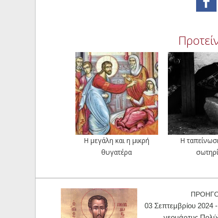
Προτείν
Η μεγάλη και η μικρή
Η ταπείνωση
θυγατέρα
σωτηρ
ΠΡΟΗΓ
03 Σεπτεμβρίου 2024 -
νεομάρτυς Πολύ