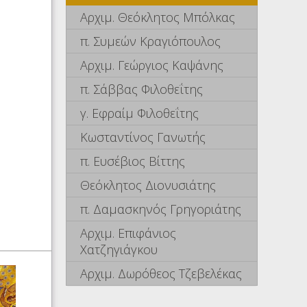
Αρχιμ. Θεόκλητος Μπόλκας
π. Συμεών Κραγιόπουλος
Αρχιμ. Γεώργιος Καψάνης
π. Σάββας Φιλοθεΐτης
γ. Εφραίμ Φιλοθεΐτης
Κωσταντίνος Γανωτής
π. Ευσέβιος Βίττης
Θεόκλητος Διονυσιάτης
π. Δαμασκηνός Γρηγοριάτης
Αρχιμ. Επιφάνιος
Χατζηγιάγκου
Αρχιμ. Δωρόθεος Τζεβελέκας