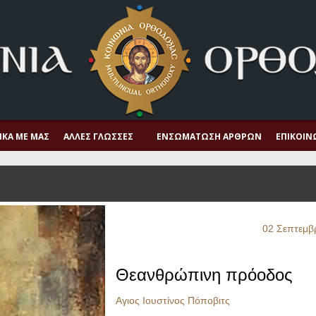
ΙΚΆ ΜΕ ΜΑΣ
ΆΛΛΕΣ ΓΛΏΣΣΕΣ
ΕΝΣΩΜΆΤΩΣΗ ΆΡΘΡΩΝ
ΕΠΙΚΟΙΝ
02 Σεπτεμβ
Θεανθρώπινη πρόοδος
Αγιος Ιουστίνος Πόποβιτς