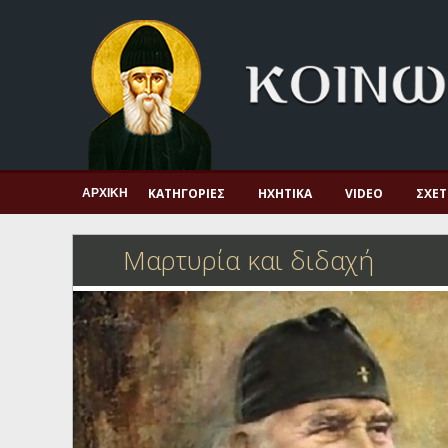
Αρχική
Πνευματική ζωή
Μαρτυρία και διδαχή
Λατρεία και προσευχή
Πατερικό ανθολόγιο
ΚΑΤΗΓΟΡΊΕΣ
ΗΧΗΤΙΚΆ
VIDEO
ΣΧΕΤ
ΑΡΧΙΚΉ
Αγιολόγιο – Εορτολόγιο
Μαρτυρία και διδαχή
Γέροντες
Η πίστη στην εποχή μας
Ορθόδοξη οικογένεια
Ορθόδοξο προσκυνητάριο
Σκέψεις-προβληματισμοί