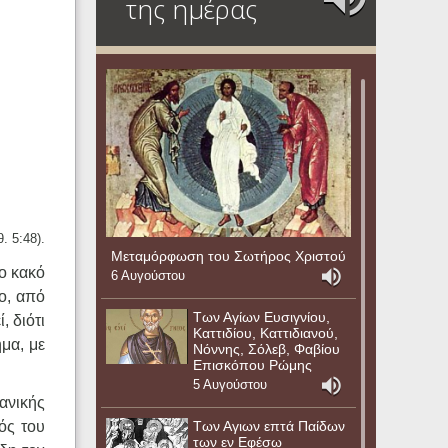
της ημέρας
. 5:48).
Μεταμόρφωση του Σωτήρος Χριστού
το κακό
6 Αυγούστου
λο, από
Των Αγίων Ευσιγνίου,
, διότι
Καττιδίου, Καττιδιανού,
μα, με
Νόννης, Σόλεβ, Φαβίου
Επισκόπου Ρώμης
5 Αυγούστου
ιανικής
Των Αγιων επτά Παίδων
ός του
των εν Εφέσω