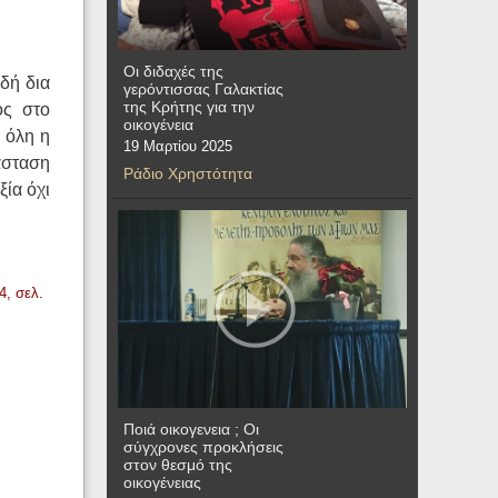
Οι διδαχές της
δή δια
γερόντισσας Γαλακτίας
της Κρήτης για την
ός στο
οικογένεια
 όλη η
19 Μαρτίου 2025
άσταση
Ράδιο Χρηστότητα
ξία όχι
4, σελ.
Ποιά οικογενεια ; Οι
σύγχρονες προκλήσεις
στον θεσμό της
οικογένειας