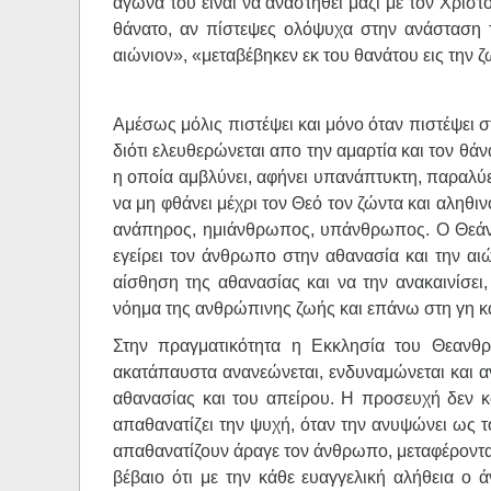
αγώνα του είναι να αναστηθεί μαζί με τον Χριστ
θάνατο, αν πίστεψες ολόψυχα στην ανάσταση τ
αιώνιον», «μεταβέβηκεν εκ του θανάτου εις την ζω
Αμέσως μόλις πιστέψει και μόνο όταν πιστέψει
διότι ελευθερώνεται απο την αμαρτία και τον θά
η οποία αμβλύνει, αφήνει υπανάπτυκτη, παραλύ
να μη φθάνει μέχρι τον Θεό τον ζώντα και αληθι
ανάπηρος, ημιάνθρωπος, υπάνθρωπος. Ο Θεάνθρ
εγείρει τον άνθρωπο στην αθανασία και την αι
αίσθηση της αθανασίας και να την ανακαινίσει
νόημα της ανθρώπινης ζωής και επάνω στη γη κ
Στην πραγματικότητα η Εκκλησία του Θεανθρ
ακατάπαυστα ανανεώνεται, ενδυναμώνεται και 
αθανασίας και του απείρου. Η προσευχή δεν κ
απαθανατίζει την ψυχή, όταν την ανυψώνει ως τ
απαθανατίζουν άραγε τον άνθρωπο, μεταφέροντας 
βέβαιο ότι με την κάθε ευαγγελική αλήθεια ο 