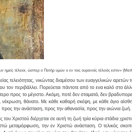
ν ημείς τέλειοι, ώσπερ ο Πατήρ υμών ο εν τοις ουρανοίς τέλειός εστιν» (Ματθ
είας τελειότητας, νικώντας διαμέσου των ευαγγελικών αρετών 
ου τον περιβάλλει. Πορεύεται πάντοτε από το ενα καλό στο άλ
τερο προς το μέγιστο. Ακόμη, ποτέ δεν σταματά, δεν βραδυπορεί
 νέκρωση, θάνατο. Με κάθε καθαρή σκέψη, με κάθε άγιο αίσθη
ι προς την ανάσταση, προς την αθανασία, προς την αιώνια ζωή.
 του Χριστού διέρχεται σε αυτή τη ζωή τρία κύρια στάδια χριστ
ριστώ μεταμόρφωση, την εν Χριστώ ανάσταση. Ο τελικός σκοπ