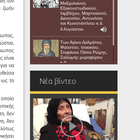
ήδη τον
Μαξιμιλιανού,
Εξακουστωδιανού,
ι ζωήν
Ιαμβλίχου, Μαρτινιανού,
Διονυσίου, Αντωνίνου
και Κωνσταντίνου κ.ά.
4 Αυγούστου
ρωπος,
Των Αγίων Δαλμάτου,
ρώστια,
Φαύστου, Ισαακίου,
θρωπος
Στεφάνου Πάπα Ρώμης,
Σαλώμης μυροφόρου
ς είναι
κ.ά.
για να
3 Αυγούστου
ωθείσα
Νέα βίντεο
 ως το
 οποίο
ωπικής
πη δεν
η, δεν
πολύτως
ικήσει