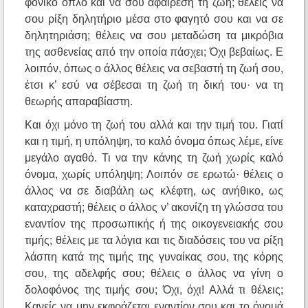
φονικό όπλο και να σου αφαιρέση τη ζωή; θέλεις να
σου ρίξη δηλητήριο μέσα στο φαγητό σου και να σε
δηλητηριάση; θέλεις να σου μεταδώση τα μικρόβια
της ασθενείας από την οποία πάσχει; Όχι βεβαίως. Ε
λοιπόν, όπως ο άλλος θέλεις να σεβαστή τη ζωή σου,
έτσι κ’ εσύ να σέβεσαι τη ζωή τη δική του· να τη
θεωρής απαραβίαστη.
Και όχι μόνο τη ζωή του αλλά και την τιμή του. Γιατί
και η τιμή, η υπόληψη, το καλό όνομα όπως λέμε, είνε
μεγάλο αγαθό. Τι να την κάνης τη ζωή χωρίς καλό
όνομα, χωρίς υπόληψη; Λοιπόν σε ερωτώ· θέλεις ο
άλλος να σε διαβάλη ως κλέφτη, ως ανήθικο, ως
καταχραστή; θέλεις ο άλλος ν’ ακονίζη τη γλώσσα του
εναντίον της προσωπικής ή της οικογενειακής σου
τιμής; θέλεις με τα λόγια και τις διαδόσεις του να ρίξη
λάσπη κατά της τιμής της γυναίκας σου, της κόρης
σου, της αδελφής σου; θέλεις ο άλλος να γίνη ο
δολοφόνος της τιμής σου; Όχι, όχι! Αλλά τι θέλεις;
Κανείς να μην εκφράζεται εναντίον σου και το όνομά