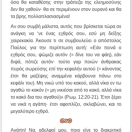
όσα θα καταθέσης στην τράπεζα της ελεημοσύνης
δεν θα χαθούν· θα σε περιμένουν στον ουρανό και θα
τα βρης πολλαπλασιασμένα!
Αν σου συμβή μάλιστα, αυτός που βρίσκεται τώρα σε
ανάγκη να ‘νε ένας εχθρός σου, εσύ μη δείξης
χαιρεκακία. Άκουσε τι σε συμβουλεύει ο απόστολος
Παύλος για την περίπτωση αυτή: «Εάν πεινά ο
εχθρός σου, ψώμιζε αυτόν (= δίνε του να φάη), εάν
διψά, πότιζε αυτόν· τούτο γαρ ποιών άνθρακας
πυρός σωρεύσης επί την κεφαλήν αυτού (= κάνοντας
έτσι θα μαζέψης αναμμένα κάρβουνα πάνω στο
κεφάλι του). Μη νικώ υπό του κακού, αλλά νίκα εν τω
αγαθώ το κακόν (= μη νικιέσαι από το κακό, αλλά νίκα
το κακό δια του αγαθού)» (Ρωμ. 12:20-21). Έτσι ξέρει
να νικά η αγάπη· έτσι αφοπλίζει, σκλαβώνει, και το
μεγαλύτερο εχθρό.
Αγάπη! Να, αδελφοί μου, ποιο είνε το διακριτικό