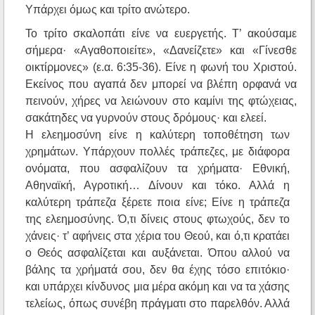
Υπάρχει όμως και τρίτο ανώτερο.
Το τρίτο σκαλοπάτι είνε να ευεργετής. Τ’ ακούσαμε
σήμερα· «Αγαθοποιείτε», «Δανείζετε» και «Γίνεσθε
οικτίρμονες» (ε.α. 6:35-36). Είνε η φωνή του Χριστού.
Εκείνος που αγαπά δεν μπορεί να βλέπη ορφανά να
πεινούν, χήρες να λειώνουν στο καμίνι της φτώχειας,
σακάτηδες να γυρνούν στους δρόμους· και ελεεί.
Η ελεημοσύνη είνε η καλύτερη τοποθέτηση των
χρημάτων. Υπάρχουν πολλές τράπεζες, με διάφορα
ονόματα, που ασφαλίζουν τα χρήματα· Εθνική,
Αθηναϊκή, Αγροτική… Δίνουν και τόκο. Αλλά η
καλύτερη τράπεζα ξέρετε ποια είνε; Είνε η τράπεζα
της ελεημοσύνης. Ό,τι δίνεις στους φτωχούς, δεν το
χάνεις· τ’ αφήνεις στα χέρια του Θεού, και ό,τι κρατάει
ο Θεός ασφαλίζεται και αυξάνεται. Όπου αλλού να
βάλης τα χρήματά σου, δεν θα έχης τόσο επιτόκιο·
και υπάρχει κίνδυνος μια μέρα ακόμη και να τα χάσης
τελείως, όπως συνέβη πράγματι στο παρελθόν. Αλλά