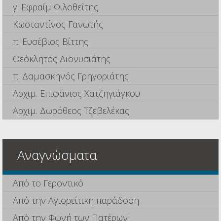
γ. Εφραίμ Φιλοθεΐτης
Κωσταντίνος Γανωτής
π. Ευσέβιος Βίττης
Θεόκλητος Διονυσιάτης
π. Δαμασκηνός Γρηγοριάτης
Αρχιμ. Επιφάνιος Χατζηγιάγκου
Αρχιμ. Δωρόθεος Τζεβελέκας
Αναγνώσματα
Από το Γεροντικό
Από την Αγιορείτικη παράδοση
Από την Φωνή των Πατέρων