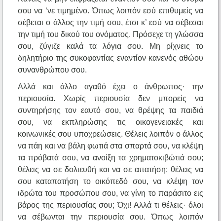
σου να ‘νε τιμημένο. Όπως λοιπόν εσύ επιθυμείς να
σέβεται ο άλλος την τιμή σου, έτσι κ’ εσύ να σέβεσαι
την τιμή του δικού του ονόματος. Πρόσεχε τη γλώσσα
σου, ζύγιζε καλά τα λόγια σου. Μη ρίχνεις το
δηλητήριο της συκοφαντίας εναντίον κανενός αθώου
συνανθρώπου σου.
Αλλά και άλλο αγαθό έχει ο άνθρωπος· την
περιουσία. Χωρίς περιουσία δεν μπορείς να
συντηρήσης τον εαυτό σου, να θρέψης τα παιδιά
σου, να εκπληρώσης τις οικογενειακές και
κοινωνικές σου υποχρεώσεις. Θέλεις λοιπόν ο άλλος
να πάη και να βάλη φωτιά στα σπαρτά σου, να κλέψη
τα πρόβατά σου, να ανοίξη τα χρηματοκιβώτιά σου;
θέλεις να σε δολιευθή και να σε απατήση; θέλεις να
σου καταπατήση το οικόπεδό σου, να κλέψη τον
ιδρώτα του προσώπου σου, να γίνη το παράσιτο εις
βάρος της περιουσίας σου; Όχι! Αλλά τι θέλεις· όλοι
να σέβωνται την περιουσία σου. Όπως λοιπόν