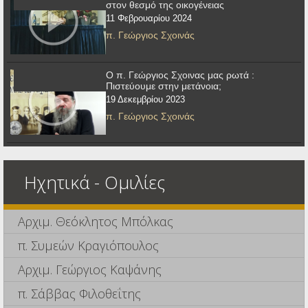
στον θεσμό της οικογένειας
11 Φεβρουαρίου 2024
π. Γεώργιος Σχοινάς
Ο π. Γεώργιος Σχοινας μας ρωτά :
Πιστεύουμε στην μετάνοια;
19 Δεκεμβρίου 2023
π. Γεώργιος Σχοινάς
Ηχητικά - Ομιλίες
Αρχιμ. Θεόκλητος Μπόλκας
π. Συμεών Κραγιόπουλος
Αρχιμ. Γεώργιος Καψάνης
π. Σάββας Φιλοθεΐτης