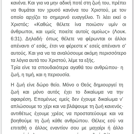
κανένα. Και για να μην αδική ποτέ στη ζωή του, πρέπει
να θυμάται τον χρυσό κανόνα του Χριστού, με τον
οποίο αρχίζει το σημερινό ευαγγέλιο. Τι λέει εκεί ο
Χριστός: «Καθώς θέλετε ίνα ποιώσιν υμίν οι
άνθρωποι, και υμείς ποιείτε αυτοίς ομοίως» (Λουκ.
6:31). Δηλαδή· όπως θέλετε να φέρωνται οι άλλοι
απέναντι σ’ εσάς, έτσι να φέρεστε κ’ εσείς απέναντι σ’
αυτούς. Και για να τα αναλύσουμε ακόμη περισσότερο
τα λόγια αυτά του Χριστού, λέμε τα εξής.
Τρία είνε τα σπουδαιότερα αγαθά του ανθρώπου· η
ζωή, η τιμή, και η περιουσία.
Η ζωή είνε δώρο θείο. Μόνο ο Θεός δημιουργεί τη
ζωή και μόνο αυτός έχει το δικαίωμα να την
αφαιρέση. Επομένως εμείς δεν έχουμε δικαίωμα ν’
απλώσουμε το χέρι και να βλάψουμε τη ζωή κανενός·
αντιθέτως έχουμε χρέος να προστατεύουμε και να
βοηθούμε τη ζωή κάθε ανθρώπου. Θέλεις εσύ να
επιτεθή ο άλλος εναντίον σου με μαχαίρι ή άλλο