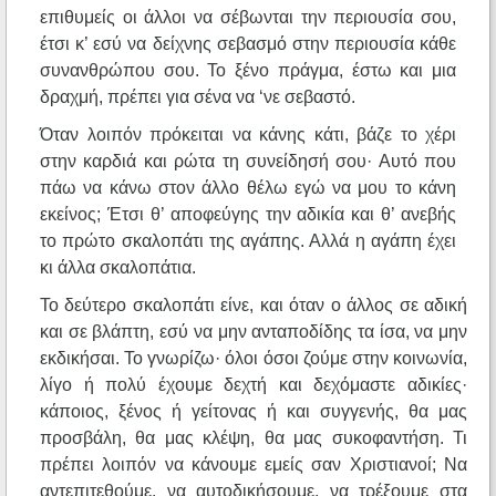
επιθυμείς οι άλλοι να σέβωνται την περιουσία σου,
έτσι κ’ εσύ να δείχνης σεβασμό στην περιουσία κάθε
συνανθρώπου σου. Το ξένο πράγμα, έστω και μια
δραχμή, πρέπει για σένα να ‘νε σεβαστό.
Όταν λοιπόν πρόκειται να κάνης κάτι, βάζε το χέρι
στην καρδιά και ρώτα τη συνείδησή σου· Αυτό που
πάω να κάνω στον άλλο θέλω εγώ να μου το κάνη
εκείνος; Έτσι θ’ αποφεύγης την αδικία και θ’ ανεβής
το πρώτο σκαλοπάτι της αγάπης. Αλλά η αγάπη έχει
κι άλλα σκαλοπάτια.
Το δεύτερο σκαλοπάτι είνε, και όταν ο άλλος σε αδική
και σε βλάπτη, εσύ να μην ανταποδίδης τα ίσα, να μην
εκδικήσαι. Το γνωρίζω· όλοι όσοι ζούμε στην κοινωνία,
λίγο ή πολύ έχουμε δεχτή και δεχόμαστε αδικίες·
κάποιος, ξένος ή γείτονας ή και συγγενής, θα μας
προσβάλη, θα μας κλέψη, θα μας συκοφαντήση. Τι
πρέπει λοιπόν να κάνουμε εμείς σαν Χριστιανοί; Να
αντεπιτεθούμε, να αυτοδικήσουμε, να τρέξουμε στα