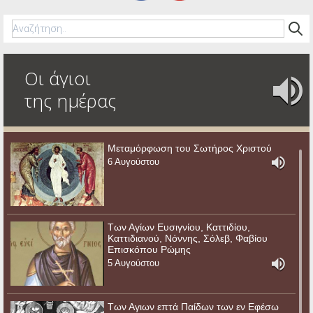
Οι άγιοι
της ημέρας
Μεταμόρφωση του Σωτήρος Χριστού
6 Αυγούστου
Των Αγίων Ευσιγνίου, Καττιδίου,
Καττιδιανού, Νόννης, Σόλεβ, Φαβίου
Επισκόπου Ρώμης
5 Αυγούστου
Των Αγιων επτά Παίδων των εν Εφέσω