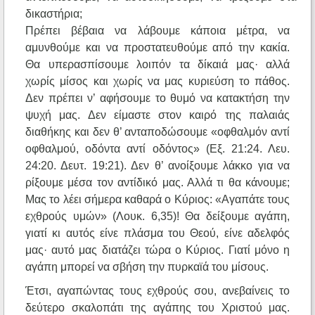
δικαστήρια;
Πρέπει βέβαια να λάβουμε κάποια μέτρα, να
αμυνθούμε και να προστατευθούμε από την κακία.
Θα υπερασπίσουμε λοιπόν τα δίκαιά μας· αλλά
χωρίς μίσος και χωρίς να μας κυριεύση το πάθος.
Δεν πρέπει ν’ αφήσουμε το θυμό να κατακτήση την
ψυχή μας. Δεν είμαστε στον καιρό της παλαιάς
διαθήκης και δεν θ’ ανταποδώσουμε «οφθαλμόν αντί
οφθαλμού, οδόντα αντί οδόντος» (Εξ. 21:24. Λευ.
24:20. Δευτ. 19:21). Δεν θ’ ανοίξουμε λάκκο για να
ρίξουμε μέσα τον αντίδικό μας. Αλλά τι θα κάνουμε;
Μας το λέει σήμερα καθαρά ο Κύριος: «Αγαπάτε τους
εχθρούς υμών» (Λουκ. 6,35)! Θα δείξουμε αγάπη,
γιατί κι αυτός είνε πλάσμα του Θεού, είνε αδελφός
μας· αυτό μας διατάζει τώρα ο Κύριος. Γιατί μόνο η
αγάπη μπορεί να σβήση την πυρκαϊά του μίσους.
Έτσι, αγαπώντας τους εχθρούς σου, ανεβαίνεις το
δεύτερο σκαλοπάτι της αγάπης του Χριστού μας.