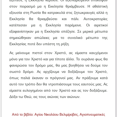
εξέπεσε, η Εκκλησία κέρδισε. Οι εξισλαμισμένοι υπέκυψαν
στον πειρασμό μα η Εκκλησία θριάμβευσε. Η αθεϊστική
εξουσία στη Ρωσία θα κατρακυλά στις ζητωκραυγές αλλά η
Εκκλησία θα θριαμβεύσει και πάλι. Αυτοκρατορίες
κατέπεσαν μα η Εκκλησία παρέμεινε. Οι αιρετικοί
εξαφανίστηκαν μα η Εκκλησία επέζησε. Σε μερικά μέτωπα
σημειώθηκαν απώλειες μα το συνολικό μέτωπο της
Εκκλησίας ποτέ δεν υπέστη τη ρήξη.
Ας μείνουμε πιστοί στον Χριστό, ας είμαστε καυχόμενοι
μόνο για τον Χριστό και για τίποτε άλλο. Το ουράνιο φως θα
φανερώσει τον δρόμο μας, θα μας βοηθήσει να δούμε τον
σωστό δρόμο. Ας αρχίζουμε να δοξάζουμε τον Χριστό,
όπως παλιά έκαναν οι πρόγονοί μας. Αν πράξουμε κατά
αυτό τον τρόπο δεν θα ντροπιάσουμε τους εαυτούς μας. Ας
είμαστε ευλογημένοι από τον Χριστό και ας τον δοξάζουμε.
Δόξα τω Θεώ, εις τους αιώνας των αιώνων.
Από το βιβλίο: Αγίου Νικολάου Βελιμίροβιτς, Αγιοπνευματικές