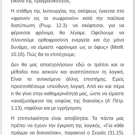
εικόνα της πραγματικότητος.
Η στάθμη της λειτουργίας της σκέψεως έγκειται στο
«φρονείν εις το σωφρονείν» κατά την παύλεια
διατύπωση (Ρωμ. 12.3)· να σκέφτεσαι, για να
φέρνεσαι φρόνιμα, θα λέγαμε. Οφείλουμε να
πλουτούμε ορθοφροσύνη ενεργεία και όχι μόνο
δυνάμει, να είμαστε «φρόνιμοι ως οι όφεις» (Ματθ.
10.16). Πώς θα το επιτύχουμε;
Δεν θα μας απασχολήσουν εδώ οι τρόποι και οι
μέθοδοι που ασκούν και αναπτύσσουν τη λογική.
Είναι το αντικείμενο άλλης επιστήμης. Εμείς
προϋποθέτουμε υπεύθυνη λογική. Από κει και πέρα
τι θα γίνει στην καθημερινότητά μας, ώστε να είμαστε
«αναζωσάμενοι τας οσφύας της διανοίας» (Α’ Πέτρ.
1.13), νηφάλιοι και με εγρήγορση;
Η επιπολαιότητα είναι αποβλητέα. Τα πάντα μας
πρέπει να έχουν την έγκριση της λογικής. «Για κάθε
πράγμα να διανοείσαι», παρακινεί ο Σειράχ (31.15).