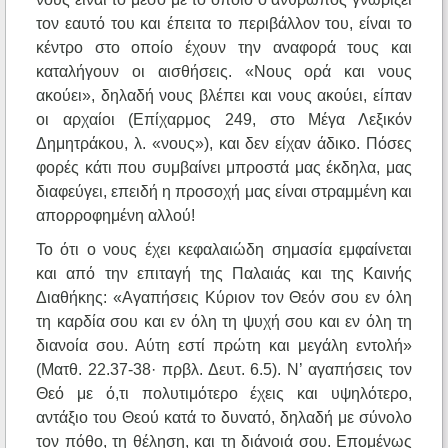
τον εαυτό του και έπειτα το περιβάλλον του, είναι το
κέντρο στο οποίο έχουν την αναφορά τους και
καταλήγουν οι αισθήσεις. «Νους ορά και νους
ακούει», δηλαδή νους βλέπει και νους ακούει, είπαν
οι αρχαίοι (Επίχαρμος 249, στο Μέγα Λεξικόν
Δημητράκου, λ. «νους»), και δεν είχαν άδικο. Πόσες
φορές κάτι που συμβαίνει μπροστά μας έκδηλα, μας
διαφεύγει, επειδή η προσοχή μας είναι στραμμένη και
απορροφημένη αλλού!
Το ότι ο νους έχει κεφαλαιώδη σημασία εμφαίνεται
και από την επιταγή της Παλαιάς και της Καινής
Διαθήκης: «Αγαπήσεις Κύριον τον Θεόν σου εν όλη
τη καρδία σου και εν όλη τη ψυχή σου και εν όλη τη
διανοία σου. Αύτη εστί πρώτη και μεγάλη εντολή»
(Ματθ. 22.37-38· πρβλ. Δευτ. 6.5). Ν’ αγαπήσεις τον
Θεό με ό,τι πολυτιμότερο έχεις και υψηλότερο,
αντάξιο του Θεού κατά το δυνατό, δηλαδή με σύνολο
τον πόθο, τη θέληση, και τη διάνοιά σου. Επομένως