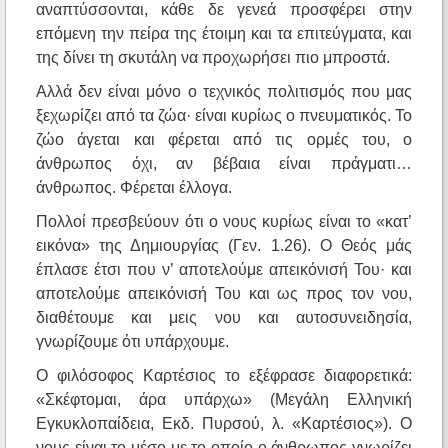
αναπτύσσονται, κάθε δε γενεά προσφέρει στην
επόμενη την πείρα της έτοιμη και τα επιτεύγματα, και
της δίνει τη σκυτάλη να προχωρήσει πιο μπροστά.
Αλλά δεν είναι μόνο ο τεχνικός πολιτισμός που μας
ξεχωρίζει από τα ζώα· είναι κυρίως ο πνευματικός. Το
ζώο άγεται και φέρεται από τις ορμές του, ο
άνθρωπος όχι, αν βέβαια είναι πράγματι…
άνθρωπος. Φέρεται έλλογα.
Πολλοί πρεσβεύουν ότι ο νους κυρίως είναι το «κατ’
εικόνα» της Δημιουργίας (Γεν. 1.26). Ο Θεός μάς
έπλασε έτσι που ν’ αποτελούμε απεικόνισή Του· και
αποτελούμε απεικόνισή Του και ως προς τον νου,
διαθέτουμε και μεις νου και αυτοσυνειδησία,
γνωρίζουμε ότι υπάρχουμε.
Ο φιλόσοφος Καρτέσιος το εξέφρασε διαφορετικά:
«Σκέφτομαι, άρα υπάρχω» (Μεγάλη Ελληνική
Εγκυκλοπαίδεια, Εκδ. Πυρσού, λ. «Καρτέσιος»). Ο
νους είναι το μέσο με το οποίο ο άνθρωπος γνωρίζει