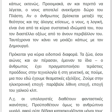
κάπως εκτενώς. Προοιμιακά, αν και περιττό να
λέγεται, ο νους αποτελεί ανεκτίμητο δώρο του
Πλάστη. Αν ο άνθρωπος βρίσκεται μεταξύ της
θεότητος και της άλογης κτίσεως, ο νους, η λογική,
είναι ένα από τα κύρια συστατικά ιδιώματά του, που
τον διαστέλλει οξέως από το άνουν περιβάλλον του.
Ταυτόχρονα τον κάνει να μοιάζει κάπως με τον
Δημιουργό.
Πρόκειται για κύρια ειδοποιό διαφορά. Τα ζώα, όσοι
αιώνες και αν πέρασαν, έμειναν τα ίδια – ο
άνθρωπος έχει πραγματοποιήσει τεράστιες
προόδους στην τεχνολογία ή στη γενετική, ας πούμε,
μια που εδώ έχουμε θεαματικές εξελίξεις. Ζούμε στην
ηλεκτρονική εποχή· παράβαλε λίθινη εποχή, εποχή
του χαλκού κλπ.
Λ.χ. οι υπολογιστές διαθέτουν φανταστικές
ικανότητες. Προϋποθέτουν όμως το ανθρώπινο
μυαλό, αφού ούτε βέβαια κατασκευάζονται μόνοι τους