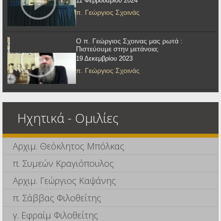
11 Φεβρουαρίου 2024
π. Γεώργιος Σχοινάς
Ο π. Γεώργιος Σχοινας μας ρωτά :
Πιστεύουμε στην μετάνοια;
19 Δεκεμβρίου 2023
π. Γεώργιος Σχοινάς
Ηχητικά - Ομιλίες
Αρχιμ. Θεόκλητος Μπόλκας
π. Συμεών Κραγιόπουλος
Αρχιμ. Γεώργιος Καψάνης
π. Σάββας Φιλοθεΐτης
γ. Εφραίμ Φιλοθεΐτης