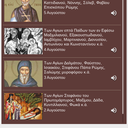
Καττιδιανού, Νόννης, Σόλεβ, Φαβίου
Επισκόπου Ρώμης
5 Αυγούστου
Των Αγιων επτά Παίδων των εν Εφέσω
Μαξιμιλιανού, Εξακουστωδιανού,
Ιαμβλίχου, Μαρτινιανού, Διονυσίου,
Αντωνίνου και Κωνσταντίνου κ.ά.
4 Αυγούστου
Των Αγίων Δαλμάτου, Φαύστου,
Ισαακίου, Στεφάνου Πάπα Ρώμης,
Σαλώμης μυροφόρου κ.ά.
3 Αυγούστου
Των Αγίων Στεφάνου του
Πρωτομάρτυρος, Μαξίμου, Δάδα,
Κυντιλλιανού, Φωκά κ.ά.
2 Αυγούστου