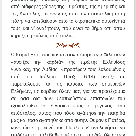
από διάφορες χώρες της Ευρώπης, της Αμερικής και
της Ανατολής, περνώντας από την αποστολική αυτή
πόλη, να κατεβαίνουν από τα στρατιωτικά αυτοκίνητά
τους και ν’ αναζητούν, πού είναι το βήμα απ’ όπου
κήρυξε ο μεγάλος απόστολος.
Ω Κύριε! Εσύ, που κοντά στον ποταμό των Φιλίππων
«άνοιξες την καρδιά» της πρώτης Ελληνίδος
γυναίκας, της Λυδίας, «προσέχειν τοις λαλουμένοις
υπό του Παύλου» (Πραξ. 16:14), άνοιξε σε
παρακαλούμε και τις καρδιές των σημερινών
Ελλήνων, τις καρδιές όλων μας, για να προσέχουμε
σε όσα δια των θεοπνεύστων επιστολών του
εξακολουθεί να διδάσκει εμάς ο μεγάλος σου
απόστολος, αυτός που τόσο αγάπησε την πατρίδα
μας και τόσο αγαπήθηκε από αυτήν. Ουράνιε Πατέρα,
κάνε ώστε η φωνή του Παύλου ν’ αντιλαλήσει, να
εισδύσει και πάλι βαθειά μέσα στις καρδιές όλων των