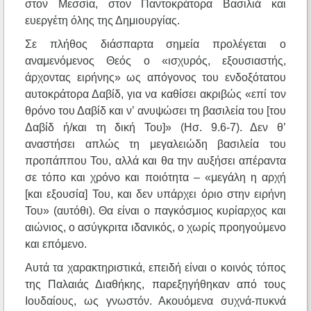
στον Μεσσία, στον Παντοκράτορα Βασιλιά και
ευεργέτη όλης της Δημιουργίας.
Σε πλήθος διάσπαρτα σημεία προλέγεται ο
αναμενόμενος Θεός ο «ισχυρός, εξουσιαστής,
άρχοντας ειρήνης» ως απόγονος του ενδοξότατου
αυτοκράτορα Δαβίδ, για να καθίσει ακριβώς «επί τον
θρόνο του Δαβίδ και ν’ ανυψώσει τη βασιλεία του [του
Δαβίδ ή/και τη δική Του]» (Ησ. 9.6-7). Δεν θ’
αναστήσει απλώς τη μεγαλειώδη βασιλεία του
προπάππου Του, αλλά και θα την αυξήσει απέραντα
σε τόπο και χρόνο και ποιότητα – «μεγάλη η αρχή
[και εξουσία] Του, και δεν υπάρχει όριο στην ειρήνη
Του» (αυτόθι). Θα είναι ο παγκόσμιος κυρίαρχος και
αιώνιος, ο ασύγκριτα ιδανικός, ο χωρίς προηγούμενο
και επόμενο.
Αυτά τα χαρακτηριστικά, επειδή είναι ο κοινός τόπος
της Παλαιάς Διαθήκης, παρεξηγήθηκαν από τους
Ιουδαίους, ως γνωστόν. Ακουόμενα συχνά-πυκνά