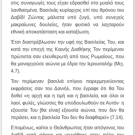
στις συναγωγές τους είχαν εδρασθεί στο μυαλό τους
λανθασμένα. Βασιλιάς κυρίαρχος επί του θρόνου του
Δαβίδ! Ζώντας μάλιστα υπό ζυγό, υπό συνεχείς
μακραίωνες δουλείες, ήταν φυσικό να λαχταρούν
εθνική αποκατάσταση και καταξίωση.
Έτσι διαστρέβλωσαν την υφή της Βασιλείας Του, και
κατά την εποχή της Καινής Διαθήκης Τον περίμεναν
πρώτιστα σαν ελευθερωτή από τους Ρωμαίους, που
θα μοναρχούσε αιώνια με έδρα την Ιερουσαλήμ (Μιχ.
4.7).
Τον περίμεναν βασιλιά επίγειο παρερμηνεύοντας
εκφράσεις σαν του Δανιήλ, που έγραφε ότι θα Του
δοθεί «η αρχή και η τιμή και η βασιλεία, και όλοι οι
λαοί, φυλές, γλώσσες θα υποδουλωθούν σε Αυτόν· η
εξουσία Του [θα είναι] εξουσία αιώνια, που δεν θα
περάσει, και η βασιλεία Του δεν θα διαφθαρεί» (7.14).
Επομένως, καίτοι ο Θεάνθρωπος ήταν απόγονος του
Δαβίδ κατά σάρκα και γεννήθηκε στην πόλη του