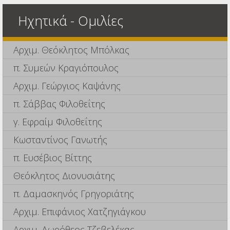
Ηχητικά - Ομιλίες
Αρχιμ. Θεόκλητος Μπόλκας
π. Συμεών Κραγιόπουλος
Αρχιμ. Γεώργιος Καψάνης
π. Σάββας Φιλοθεΐτης
γ. Εφραίμ Φιλοθεΐτης
Κωσταντίνος Γανωτής
π. Ευσέβιος Βίττης
Θεόκλητος Διονυσιάτης
π. Δαμασκηνός Γρηγοριάτης
Αρχιμ. Επιφάνιος Χατζηγιάγκου
Αρχιμ. Δωρόθεος Τζεβελέκας