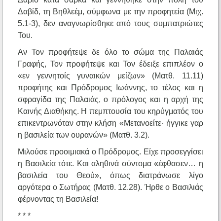
Δαβίδ, τη Βηθλεέμ, σύμφωνα με την προφητεία (Μιχ.
5.1-3), δεν αναγνωρίσθηκε από τους συμπατριώτες
Του.
Αν Τον προφήτεψε δε όλο το σώμα της Παλαιάς
Γραφής, Τον προφήτεψε και Τον έδειξε επιπλέον ο
«εν γεννητοίς γυναικών μείζων» (Ματθ. 11.11)
προφήτης και Πρόδρομος Ιωάννης, το τέλος και η
σφραγίδα της Παλαιάς, ο πρόλογος και η αρχή της
Καινής Διαθήκης. Η πεμπτουσία του κηρύγματός του
επικεντρωνόταν στην κλήση «Μετανοείτε· ήγγικε γαρ
η βασιλεία των ουρανών» (Ματθ. 3.2).
Μιλούσε προοιμιακά ο Πρόδρομος. Είχε προσεγγίσει
η Βασιλεία τότε. Και αληθινά σύντομα «έφθασεν… η
βασιλεία του Θεού», όπως διατράνωσε λίγο
αργότερα ο Σωτήρας (Ματθ. 12.28). Ήρθε ο Βασιλιάς
φέρνοντας τη Βασιλεία!
* * *