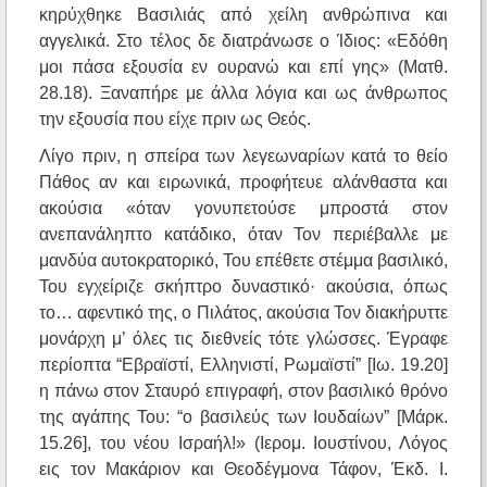
κηρύχθηκε Βασιλιάς από χείλη ανθρώπινα και
αγγελικά. Στο τέλος δε διατράνωσε ο Ίδιος: «Εδόθη
μοι πάσα εξουσία εν ουρανώ και επί γης» (Ματθ.
28.18). Ξαναπήρε με άλλα λόγια και ως άνθρωπος
την εξουσία που είχε πριν ως Θεός.
Λίγο πριν, η σπείρα των λεγεωναρίων κατά το θείο
Πάθος αν και ειρωνικά, προφήτευε αλάνθαστα και
ακούσια «όταν γονυπετούσε μπροστά στον
ανεπανάληπτο κατάδικο, όταν Τον περιέβαλλε με
μανδύα αυτοκρατορικό, Του επέθετε στέμμα βασιλικό,
Του εγχείριζε σκήπτρο δυναστικό· ακούσια, όπως
το… αφεντικό της, ο Πιλάτος, ακούσια Τον διακήρυττε
μονάρχη μ’ όλες τις διεθνείς τότε γλώσσες. Έγραφε
περίοπτα “Εβραϊστί, Ελληνιστί, Ρωμαϊστί” [Ιω. 19.20]
η πάνω στον Σταυρό επιγραφή, στον βασιλικό θρόνο
της αγάπης Του: “ο βασιλεύς των Ιουδαίων” [Μάρκ.
15.26], του νέου Ισραήλ!» (Ιερομ. Ιουστίνου, Λόγος
εις τον Μακάριον και Θεοδέγμονα Τάφον, Έκδ. Ι.