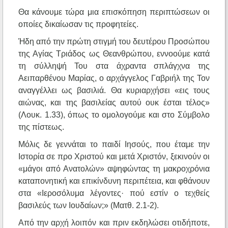
Θα κάνουμε τώρα μια επισκόπηση περιπτώσεων οι
οποίες δικαίωσαν τις προφητείες.
Ήδη από την πρώτη στιγμή του δευτέρου Προσώπου
της Αγίας Τριάδος ως Θεανθρώπου, εννοούμε κατά
τη σύλληψή Του στα άχραντα σπλάγχνα της
Αειπαρθένου Μαρίας, ο αρχάγγελος Γαβριήλ της Τον
αναγγέλλει ως βασιλιά. Θα κυριαρχήσει «εις τους
αιώνας, και της βασιλείας αυτού ουκ έσται τέλος»
(Λουκ. 1.33), όπως το ομολογούμε και στο Σύμβολο
της πίστεως.
Μόλις δε γεννάται το παιδί Ιησούς, που έταμε την
Ιστορία σε προ Χριστού και μετά Χριστόν, ξεκινούν οι
«μάγοι από Ανατολών» αψηφώντας τη μακροχρόνια
καταπονητική και επικίνδυνη περιπέτεια, και φθάνουν
στα «Ιεροσόλυμα λέγοντες· πού εστίν ο τεχθείς
βασιλεύς των Ιουδαίων;» (Ματθ. 2.1-2).
Από την αρχή λοιπόν και πριν εκδηλώσει οτιδήποτε,