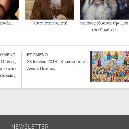
ερνάει
Πιστοί στον Χριστό
Να σκεφτόμαστε την ώρα
του θανάτου
ΟΥΜΕΝΟ
ΕΠΟΜΕΝΟ
- Ο άγιος
23 Ιουνίου 2019 - Κυριακή των
ος ο από
Αγίων Πάντων
τταλείας
NEWSLETTER