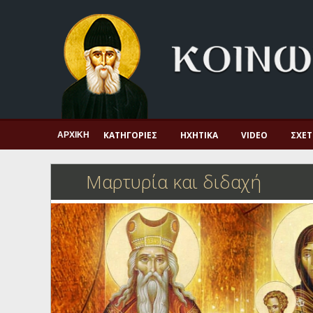
Αρχική
Πνευματική ζωή
Μαρτυρία και διδαχή
Λατρεία και προσευχή
Πατερικό ανθολόγιο
ΚΑΤΗΓΟΡΊΕΣ
ΗΧΗΤΙΚΆ
VIDEO
ΣΧΕΤ
ΑΡΧΙΚΉ
Αγιολόγιο – Εορτολόγιο
Μαρτυρία και διδαχή
Γέροντες
Η πίστη στην εποχή μας
Ορθόδοξη οικογένεια
Ορθόδοξο προσκυνητάριο
Σκέψεις-προβληματισμοί