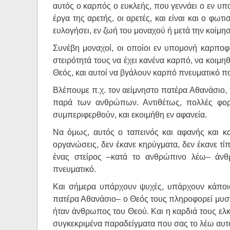
αυτός ο καρπός ο ευκλεής, που γεννάει ο εν υπομ
έργα της αρετής, οι αρετές, και είναι και ο φ
ευλογήσει, εν ζωή του μοναχού ή μετά την κοίμη
Συνέβη μοναχοί, οι οποίοι εν υπομονή καρποφ
στειρότητά τους να έχει κανένα καρπό, να κοιμη
Θεός, και αυτοί να βγάλουν καρπό πνευματικό π
Βλέπουμε π.χ. τον αείμνηστο πατέρα Αθανάσιο,
παρά των ανθρώπων. Αντιθέτως, πολλές φο
συμπεριφερθούν, και εκοιμήθη εν αφανεία.
Να όμως, αυτός ο ταπεινός και αφανής και κ
οργανώσεις, δεν έκανε κηρύγματα, δεν έκανε τί
ένας στείρος –κατά το ανθρώπινο λέω– άν
πνευματικό.
Και σήμερα υπάρχουν ψυχές, υπάρχουν κάποι
πατέρα Αθανάσιο– ο Θεός τους πληροφορεί μυστι
ήταν άνθρωπος του Θεού. Και η καρδιά τους ελκ
συγκεκριμένα παραδείγματα που σας το λέω αυτ