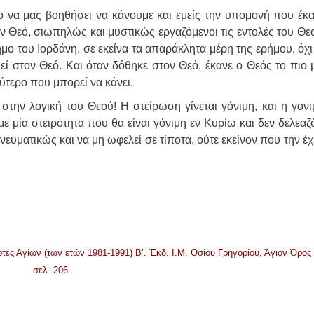
 να μας βοηθήσει να κάνουμε και εμείς την υπομονή που έκα
τον Θεό, σιωπηλώς και μυστικώς εργαζόμενοι τις εντολές του Θε
μο του Ιορδάνη, σε εκείνα τα απαράκλητα μέρη της ερήμου, όχι
εί στον Θεό. Και όταν δόθηκε στον Θεό, έκανε ο Θεός το πιο 
ύτερο που μπορεί να κάνει.
ην λογική του Θεού! Η στείρωση γίνεται γόνιμη, και η γονι
ομε μία στειρότητα που θα είναι γόνιμη εν Κυρίω και δεν δελεα
νευματικώς και να μη ωφελεί σε τίποτα, ούτε εκείνον που την έχ
ρτές Αγίων (των ετών 1981-1991) Β’. Έκδ. Ι.Μ. Οσίου Γρηγορίου, Άγιον Όρος
σελ. 206.