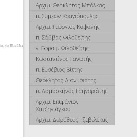
Αρχιμ. Θεόκλητος Μπόλκας
π. Συμεών Κραγιόπουλος
Αρχιμ. Γεώργιος Καψάνης
π. Σάββας Φιλοθεΐτης
ίας και Ελισάβετ
γ. Εφραίμ Φιλοθεΐτης
Κωσταντίνος Γανωτής
π. Ευσέβιος Βίττης
Θεόκλητος Διονυσιάτης
π. Δαμασκηνός Γρηγοριάτης
Αρχιμ. Επιφάνιος
Χατζηγιάγκου
Αρχιμ. Δωρόθεος Τζεβελέκας