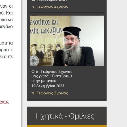
ναν οι
π. Γεώργιος Σχοινάς
ού. Και
 για να
μεγάλο
μότητα
ζόμαστε
ει ούτε
Ο π. Γεώργιος Σχοινας
μας ρωτά : Πιστεύουμε
στην μετάνοια;
19 Δεκεμβρίου 2023
π. Γεώργιος Σχοινάς
 2016,
Ηχητικά - Ομιλίες