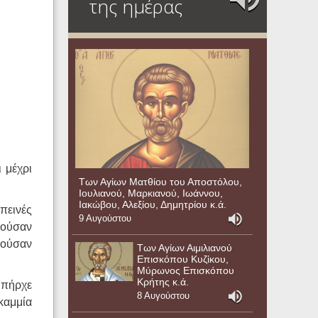
της ημέρας
 μέχρι
Των Αγίων Ματθίου του Αποστόλου,
Ιουλιανού, Μαρκιανού, Ιωάννου,
Ιακώβου, Αλεξίου, Δημητρίου κ.ά.
πεινές
9 Αυγούστου
αρούσαν
μούσαν
Των Αγίων Αιμιλιανού
Επισκόπου Κυζίκου,
Μύρωνος Επισκόπου
Κρήτης κ.ά.
υπήρχε
8 Αυγούστου
καμμία