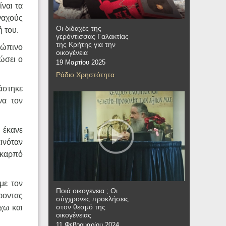
ίναι τα
ναχούς
Οι διδαχές της
ή του.
γερόντισσας Γαλακτίας
της Κρήτης για την
ρώπινο
οικογένεια
ρώσει ο
19 Μαρτίου 2025
Ράδιο Χρηστότητα
άστηκε
να τον
 έκανε
ινόταν
 καρπό
με τον
Ποιά οικογενεια ; Οι
ροντας
σύγχρονες προκλήσεις
στον θεσμό της
χω και
οικογένειας
11 Φεβρουαρίου 2024