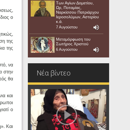
Των Αγίων Δομετίου,
Ωρ, Ποταμίας,
ύσεως,
Ναρκίσσου Πατριάρχου
Ιεροσολύμων, Αστερίου
διος ο
κ.ά.
7 Αυγούστου
τικώς,
Μεταμόρφωση του
ση της
Σωτήρος Χριστού
ια της
6 Αυγούστου
στό, να
Νέα βίντεο
α στην
Θεός θα
ια και
θρωποι
ιατί ο
». Και