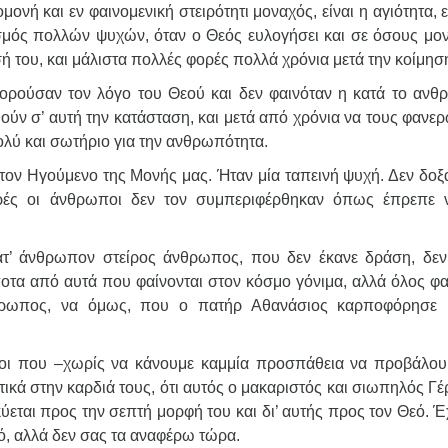
ονή και εν φαινομενική στειρότητι μοναχός, είναι η αγιότητα, ε
ωτισμός πολλών ψυχών, όταν ο Θεός ευλογήσει και σε όσους μο
σή του, και μάλιστα πολλές φορές πολλά χρόνια μετά την κοίμησ
ορούσαν τον λόγο του Θεού και δεν φαινόταν η κατά το ανθ
θούν σ’ αυτή την κατάσταση, και μετά από χρόνια να τους φανε
ολύ και σωτήριο για την ανθρωπότητα.
 τον Ηγούμενο της Μονής μας. Ήταν μία ταπεινή ψυχή. Δεν δοξ
ρές οι άνθρωποι δεν τον συμπεριφέρθηκαν όπως έπρεπε 
ατ’ άνθρωπον στείρος άνθρωπος, που δεν έκανε δράση, δεν
ποτα από αυτά που φαίνονται στον κόσμο γόνιμα, αλλά όλος φα
θρωπος, να όμως, που ο πατήρ Αθανάσιος καρποφόρησε
οι που –χωρίς να κάνουμε καμμία προσπάθεια να προβάλου
κά στην καρδιά τους, ότι αυτός ο μακαριστός και σιωπηλός Γέ
ύεται προς την σεπτή μορφή του και δι’ αυτής προς τον Θεό. Έ
ό, αλλά δεν σας τα αναφέρω τώρα.