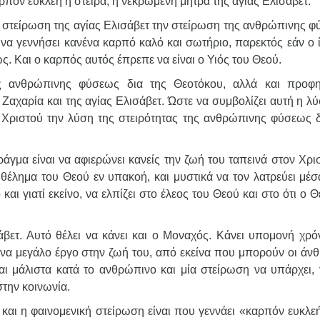
ρπόν ευκλεή η στείρα, η νεκρωμένη μήτρα της αγίας Ελισάβετ.
 η στείρωση της αγίας Ελισάβετ την στείρωση της ανθρώπινης φ
α γεννήσει κανένα καρπό καλό και σωτήριο, παρεκτός εάν ο ί
. Και ο καρπός αυτός έπρεπε να είναι ο Υιός του Θεού.
ς ανθρώπινης φύσεως δια της Θεοτόκου, αλλά και προφη
Ζαχαρία και της αγίας Ελισάβετ. Ώστε να συμβολίζει αυτή η λύ
 Χριστού την λύση της στειρότητας της ανθρώπινης φύσεως δ
άγμα είναι να αφιερώνει κανείς την ζωή του ταπεινά στον Χρι
ο θέλημα του Θεού εν υπακοή, και μυστικά να τον λατρεύει μέσ
και γιατί εκείνο, να ελπίζει στο έλεος του Θεού και στο ότι ο 
άβετ. Αυτό θέλει να κάνει και ο Μοναχός. Κάνει υπομονή χρόν
ανένα μεγάλο έργο στην ζωή του, από εκείνα που μπορούν οι άν
αι μάλιστα κατά το ανθρώπινο και μία στείρωση να υπάρχει, γ
στην κοινωνία.
και η φαινομενική στείρωση είναι που γεννάει «καρπόν ευκλεή