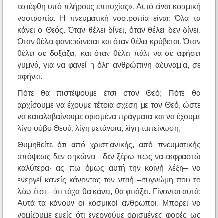
εστέφθη υπό πλήρους επιτυχίας». Αυτό είναι κοσμική
νοοτροπία. Η πνευματική νοοτροπία είναι: Όλα τα
κάνει ο Θεός. Όταν θέλει δίνει, όταν θέλει δεν δίνει.
Όταν θέλει φανερώνεται και όταν θέλει κρύβεται. Όταν
θέλει σε δοξάζει, και όταν θέλει πάλι να σε αφήσει
γυμνό, για να φανεί η όλη ανθρώπινη αδυναμία, σε
αφήνει.
Πότε θα πιστέψουμε έτσι στον Θεό; Πότε θα
αρχίσουμε να έχουμε τέτοια σχέση με τον Θεό, ώστε
να καταλαβαίνουμε ορισμένα πράγματα και να έχουμε
λίγο φόβο Θεού, λίγη μετάνοια, λίγη ταπείνωση;
Θυμηθείτε ότι από χριστιανικής, από πνευματικής
απόψεως δεν σηκώνει –δεν ξέρω πώς να εκφραστώ
καλύτερα· ας πω όμως αυτή την κοινή λέξη– να
ενεργεί κανείς κάνοντας τον νταή –συγνώμη που το
λέω έτσι– ότι τάχα θα κάνει, θα φτιάξει. Γίνονται αυτά;
Αυτά τα κάνουν οι κοσμικοί άνθρωποι. Μπορεί να
νομίζουμε εμείς ότι ενεργούμε ορισμένες φορές ως