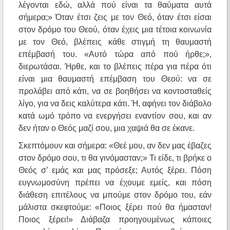
λέγονται εδώ, αλλά πού είναι τα θαύματα αυτά
σήμερα;» Όταν έτσι ζεις με τον Θεό, όταν έτσι είσαι
στον δρόμο του Θεού, όταν έχεις μια τέτοια κοινωνία
με τον Θεό, βλέπεις κάθε στιγμή τη θαυμαστή
επέμβασή του. «Αυτό τώρα από πού ήρθε;»,
διερωτάσαι. Ήρθε, και το βλέπεις πέρα για πέρα ότι
είναι μια θαυμαστή επέμβαση του Θεού: να σε
προλάβει από κάτι, να σε βοηθήσει να κοντοσταθείς
λίγο, για να δεις καλύτερα κάτι. Ή, αφήνει τον διάβολο
κατά ωμό τρόπο να ενεργήσει εναντίον σου, και αν
δεν ήταν ο Θεός μαζί σου, μια χαψιά θα σε έκανε.
Σκεπτόμουν και σήμερα: «Θεέ μου, αν δεν μας έβαζες
στον δρόμο σου, τι θα γινόμασταν;» Τι είδε, τι βρήκε ο
Θεός σ’ εμάς και μας πρόσεξε; Αυτός ξέρει. Πόση
ευγνωμοσύνη πρέπει να έχουμε εμείς, και πόση
διάθεση επιτέλους να μπούμε στον δρόμο του, εάν
μάλιστα σκεφτούμε: «Ποιος ξέρει πού θα ήμασταν!
Ποιος ξέρει!» Διάβαζα προηγουμένως κάποιες