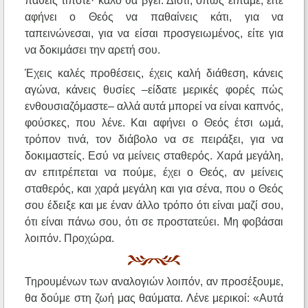
πάθεις τίποτε· καλό θα βγει. Διότι, όπως είπαμε, είτε
αφήνει ο Θεός να παθαίνεις κάτι, για να
ταπεινώνεσαι, για να είσαι προσγειωμένος, είτε για
να δοκιμάσει την αρετή σου.
Έχεις καλές προθέσεις, έχεις καλή διάθεση, κάνεις
αγώνα, κάνεις θυσίες –είδατε μερικές φορές πώς
ενθουσιαζόμαστε– αλλά αυτά μπορεί να είναι καπνός,
φούσκες, που λένε. Και αφήνει ο Θεός έτσι ωμά,
τρόπον τινά, τον διάβολο να σε πειράξει, για να
δοκιμαστείς. Εσύ να μείνεις σταθερός. Χαρά μεγάλη,
αν επιτρέπεται να πούμε, έχει ο Θεός, αν μείνεις
σταθερός, και χαρά μεγάλη και για σένα, που ο Θεός
σου έδειξε και με έναν άλλο τρόπο ότι είναι μαζί σου,
ότι είναι πάνω σου, ότι σε προστατεύει. Μη φοβάσαι
λοιπόν. Προχώρα.
Τηρουμένων των αναλογιών λοιπόν, αν προσέξουμε,
θα δούμε στη ζωή μας θαύματα. Λένε μερικοί: «Αυτά