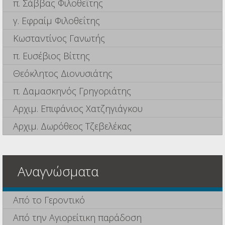
π. Σάββας Φιλοθεΐτης
γ. Εφραίμ Φιλοθεΐτης
Κωσταντίνος Γανωτής
π. Ευσέβιος Βίττης
Θεόκλητος Διονυσιάτης
π. Δαμασκηνός Γρηγοριάτης
Αρχιμ. Επιφάνιος Χατζηγιάγκου
Αρχιμ. Δωρόθεος Τζεβελέκας
Αναγνώσματα
Από το Γεροντικό
Από την Αγιορείτικη παράδοση