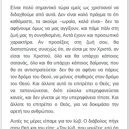
Είναι πολύ σημαντικό τώρα εμείς ως χριστιανοί να
διδαχθούμε από αυτά. Δεν είναι καλό πράγμα το ότι
καθόμαστε, τα ακούμε –ωραία, καλά είναι– δεν τα
αφήνουμε όμως να μας αγγίξουν, και πάμε πάλι στη
ζωή μας τη συνηθισμένη. Αυτά έχουν και προσωπικό
χαρακτήρα. Αν προσέξεις στη ζωή σου, θα
διαπιστώνεις συνεχώς ότι, αν είσαι με τον Χριστό, αν
είσαι του Χριστού, όλο και θα υπάρχει κάποιος
σατανάς, όλο και θα υπάρχει κάποιος δαίμονας που
θα σε αντιστρατεύεται· δεν θα σε αφήνει να πάρεις
τον δρόμο του Θεού, να μείνεις σταθερός στον δρόμο
του Θεού. Και άλλοτε αυτό το επιτρέπει ο Θεός, για
να ταπεινώνεσαι, διότι εύκολα υπερηφανεύεται
κανείς, και δεν γίνεται με την υπερηφάνεια τίποτε. Και
άλλοτε το επιτρέπει ο Θεός, για να δοκιμάσει την
αρετή του ανθρώπου.
Αυτές τις μέρες είπαμε για τον Ιώβ. Ο διάβολος πήγε
στον Θεό και του είπε: «Τον Ιώβ, που νομίζεις εσύ ότι