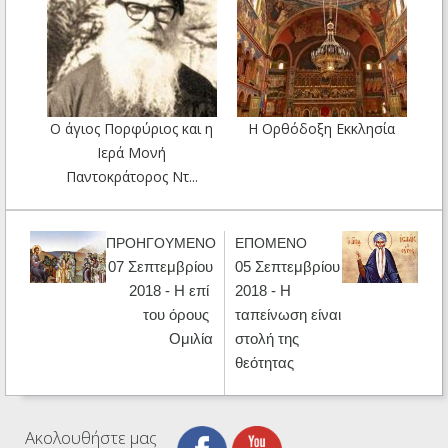
Ο άγιος Πορφύριος και η
Η Ορθόδοξη Εκκλησία
Ιερά Μονή
Παντοκράτορος Ντ...
ΠΡΟΗΓΟΥΜΕΝΟ
ΕΠΟΜΕΝΟ
07 Σεπτεμβρίου
05 Σεπτεμβρίου
2018 - Η επί
2018 - Η
του όρους
ταπείνωση είναι
Ομιλία
στολή της
θεότητας
Ακολουθήστε μας