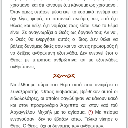
χριστιανοί και ότι κάνουμε ό,τι κάνουμε ως χριστιανοί.
Όταν όμως υπάρχει μέσα εκεί το κοσμικό πνεύμα και
όχι λίγες φορές το σατανικό πνεύμα, πες εσύ ό,τι
θέλεις και δείξε ό,τι νομίζεις πως είσαι. Όλο το θέμα
είναι: Σε αναγνωρίζει ο Θεός ως όργανό του; Αν ναι,
ο Θεός θα ενεργήσει αυτός ο ίδιος. Δεν θέλει να
βάλεις δυνάμεις δικές σου και να κάνεις ηρωισμούς ή
να δείξεις ανθρώπινη εξυπνάδα. Δεν ενεργεί έτσι ο
Θεός: με μπράτσα ανθρώπινα και με εξυπνάδες
ανθρώπινες.
Να έλθουμε τώρα στο θέμα αυτό που αναφέρει ο
Συναξαριστής. Όπως διαβάσαμε, βρέθηκαν αυτοί οι
ειδωλολάτρες, οι οποίοι φαγώθηκαν να κάνουν κακό
και στον προσμονάριο Άρχιππο και στον ναό τού
Αρχαγγέλου Μιχαήλ με το αγίασμα.
(*)
Με πείσμα
ενεργούσαν· δεν το έβαζαν κάτω. Τελικά νίκησε ο
Θεός. Ο Θεός· όχι οι δυνάμεις των ανθρώπων.