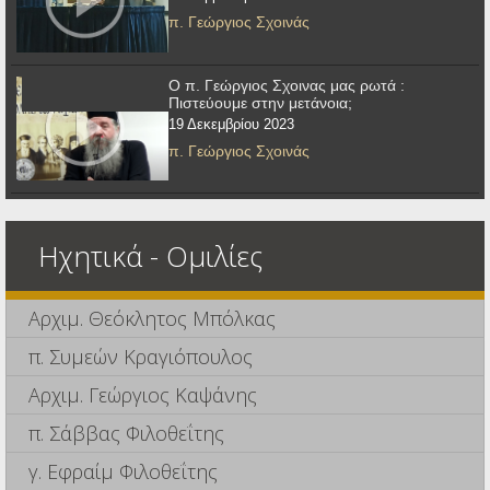
π. Γεώργιος Σχοινάς
Ο π. Γεώργιος Σχοινας μας ρωτά :
Πιστεύουμε στην μετάνοια;
19 Δεκεμβρίου 2023
π. Γεώργιος Σχοινάς
Ηχητικά - Ομιλίες
Αρχιμ. Θεόκλητος Μπόλκας
π. Συμεών Κραγιόπουλος
Αρχιμ. Γεώργιος Καψάνης
π. Σάββας Φιλοθεΐτης
γ. Εφραίμ Φιλοθεΐτης