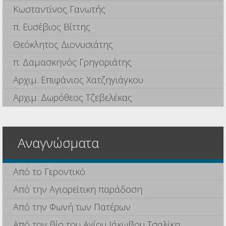
Κωσταντίνος Γανωτής
π. Ευσέβιος Βίττης
Θεόκλητος Διονυσιάτης
π. Δαμασκηνός Γρηγοριάτης
Αρχιμ. Επιφάνιος Χατζηγιάγκου
Αρχιμ. Δωρόθεος Τζεβελέκας
Αναγνώσματα
Από το Γεροντικό
Από την Αγιορείτικη παράδοση
Από την Φωνή των Πατέρων
Από τον βίο του Αγίου Ιάκωβου Τσαλίκη