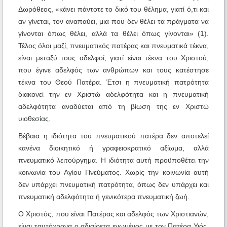
Δωρόθεος, «κάνει πάντοτε το δικό του θέλημα, γιατί ό,τι και
αν γίνεται, τον αναπαύει, μια που δεν θέλει τα πράγματα να
γίνονται όπως θέλει, αλλά τα θέλει όπως γίνονται» (1).
Τέλος όλοι μαζί, πνευματικός πατέρας και πνευματικά τέκνα,
είναι μεταξύ τους αδελφοί, γιατί είναι τέκνα του Χριστού,
που έγινε αδελφός των ανθρώπων και τους κατέστησε
τέκνα του Θεού Πατέρα. Έτσι η πνευματική πατρότητα
διακονεί την εν Χριστώ αδελφότητα και η πνευματική
αδελφότητα αναδύεται από τη βίωση της εν Χριστώ
υιοθεσίας.
Βέβαια η ιδιότητα του πνευματικού πατέρα δεν αποτελεί
κανένα διοικητικό ή γραφειοκρατικό αξίωμα, αλλά
πνευματικό λειτούργημα. Η ιδιότητα αυτή προϋποθέτει την
κοινωνία του Αγίου Πνεύματος. Χωρίς την κοινωνία αυτή
δεν υπάρχει πνευματική πατρότητα, όπως δεν υπάρχει και
πνευματική αδελφότητα ή γενικότερα πνευματική ζωή.
Ο Χριστός, που είναι Πατέρας και αδελφός των Χριστιανών,
είναι ταυτόχρονα ο αδιαίρετα ενωμένος με τον Πατέρα Υιός,