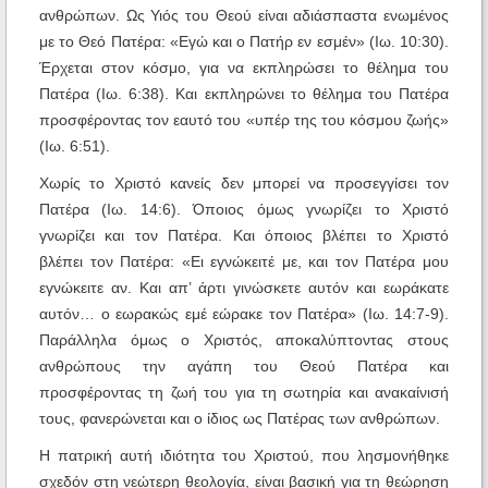
ανθρώπων. Ως Υιός του Θεού είναι αδιάσπαστα ενωμένος
με το Θεό Πατέρα: «Εγώ και ο Πατήρ εν εσμέν» (Ιω. 10:30).
Έρχεται στον κόσμο, για να εκπληρώσει το θέλημα του
Πατέρα (Ιω. 6:38). Και εκπληρώνει το θέλημα του Πατέρα
προσφέροντας τον εαυτό του «υπέρ της του κόσμου ζωής»
(Ιω. 6:51).
Χωρίς το Χριστό κανείς δεν μπορεί να προσεγγίσει τον
Πατέρα (Ιω. 14:6). Όποιος όμως γνωρίζει το Χριστό
γνωρίζει και τον Πατέρα. Και όποιος βλέπει το Χριστό
βλέπει τον Πατέρα: «Ει εγνώκειτέ με, και τον Πατέρα μου
εγνώκειτε αν. Και απ’ άρτι γινώσκετε αυτόν και εωράκατε
αυτόν… ο εωρακώς εμέ εώρακε τον Πατέρα» (Ιω. 14:7-9).
Παράλληλα όμως ο Χριστός, αποκαλύπτοντας στους
ανθρώπους την αγάπη του Θεού Πατέρα και
προσφέροντας τη ζωή του για τη σωτηρία και ανακαίνισή
τους, φανερώνεται και ο ίδιος ως Πατέρας των ανθρώπων.
Η πατρική αυτή ιδιότητα του Χριστού, που λησμονήθηκε
σχεδόν στη νεώτερη θεολογία, είναι βασική για τη θεώρηση