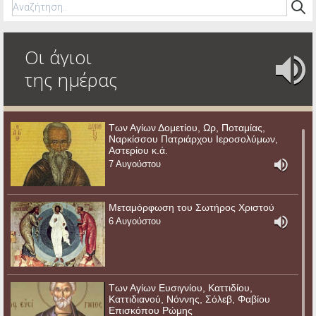
Οι άγιοι
της ημέρας
Των Αγίων Δομετίου, Ωρ, Ποταμίας,
Ναρκίσσου Πατριάρχου Ιεροσολύμων,
Αστερίου κ.ά.
7 Αυγούστου
Μεταμόρφωση του Σωτήρος Χριστού
6 Αυγούστου
Των Αγίων Ευσιγνίου, Καττιδίου,
Καττιδιανού, Νόννης, Σόλεβ, Φαβίου
Επισκόπου Ρώμης