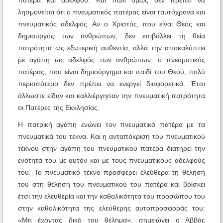
πατέρα και αδελφού. Και πάλι όμως δεν πρέπει να
λησμονείται ότι ο πνευματικός πατέρας είναι ταυτόχρονα και
πνευματικός αδελφός. Αν ο Χριστός, που είναι Θεός και
δημιουργός των ανθρώπων, δεν επιβάλλει τη θεία
πατρότητα ως εξωτερική αυθεντία, αλλά την αποκαλύπτει
με αγάπη ως αδελφός των ανθρώπων, ο πνευματικός
πατέρας, που είναι δημιούργημα και παιδί του Θεού, πολύ
περισσότερο δεν πρέπει να ενεργεί διαφορετικά. Έτσι
άλλωστε είδαν και καλλιέργησαν την πνευματική πατρότητα
οι Πατέρες της Εκκλησίας.
Η πατρική αγάπη ενώνει τον πνευματικό πατέρα με τα
πνευματικά του τέκνα. Και η ανταπόκριση του πνευματικού
τέκνου στην αγάπη του πνευματικού πατέρα διατηρεί την
ενότητά του με αυτόν και με τους πνευματικούς αδελφούς
του. Το πνευματικό τέκνο προσφέρει ελεύθερα τη θέλησή
του στη θέληση του πνευματικού του πατέρα και βρίσκει
έτσι την ελευθερία και την καθολικότητα του προσώπου του
στην καθολικότητα της ελεύθερης αυτοπροσφοράς του:
«Μη έχοντας δικό του θέλημα», σημειώνει ο Αββάς