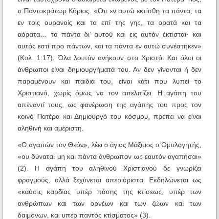
ο Παντοκράτωρ Κύριος: «Ότι εν αυτώ εκτίσθη τα πάντα, τα
εν τοις ουρανοίς και τα επί της γης, τα ορατά και τα
αόρατα… τα πάντα δι’ αυτού και εις αυτόν έκτισται· και
αυτός εστί προ πάντων, και τα πάντα εν αυτώ συνέστηκεν»
(Κολ. 1:17). Όλα λοιπόν ανήκουν στο Χριστό. Και όλοι οι
άνθρωποι είναι δημιουργήματά του. Αν δεν γίνονται ή δεν
παραμένουν και παιδιά του, είναι κάτι που λυπεί το
Χριστιανό, χωρίς όμως να τον απελπίζει. Η αγάπη του
απέναντί τους, ως φανέρωση της αγάπης του προς τον
κοινό Πατέρα και Δημιουργό του κόσμου, πρέπει να είναι
αληθινή και αμέριστη.
«Ο αγαπών τον Θεόν», λέει ο άγιος Μάξιμος ο Ομολογητής,
«ου δύναται μη και πάντα άνθρωπον ως εαυτόν αγαπήσαι»
(2). Η αγάπη του αληθινού Χριστιανού δε γνωρίζει
φραγμούς, αλλά ξεχύνεται απεριόριστα. Εκδηλώνεται ως
«καύσις καρδίας υπέρ πάσης της κτίσεως, υπέρ των
ανθρώπων και των ορνέων και των ζώων και των
δαιμόνων, και υπέρ παντός κτίσματος» (3).