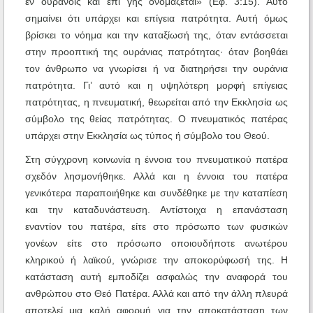
εν ουρανοίς και επί γης ονομάζεται» (Εφ. 3:15). Αυτό
σημαίνει ότι υπάρχει και επίγεια πατρότητα. Αυτή όμως
βρίσκει το νόημα και την καταξίωσή της, όταν εντάσσεται
στην προοπτική της ουράνιας πατρότητας· όταν βοηθάει
τον άνθρωπο να γνωρίσει ή να διατηρήσει την ουράνια
πατρότητα. Γι’ αυτό και η υψηλότερη μορφή επίγειας
πατρότητας, η πνευματική, θεωρείται από την Εκκλησία ως
σύμβολο της θείας πατρότητας. Ο πνευματικός πατέρας
υπάρχει στην Εκκλησία ως τύπος ή σύμβολο του Θεού.
Στη σύγχρονη κοινωνία η έννοια του πνευματικού πατέρα
σχεδόν λησμονήθηκε. Αλλά και η έννοια του πατέρα
γενικότερα παραποιήθηκε και συνδέθηκε με την καταπίεση
και την καταδυνάστευση. Αντίστοιχα η επανάσταση
εναντίον του πατέρα, είτε στο πρόσωπο των φυσικών
γονέων είτε στο πρόσωπο οποιουδήποτε ανωτέρου
κληρικού ή λαϊκού, γνώρισε την αποκορύφωσή της. Η
κατάσταση αυτή εμποδίζει ασφαλώς την αναφορά του
ανθρώπου στο Θεό Πατέρα. Αλλά και από την άλλη πλευρά
αποτελεί μια καλή αφορμή για την αποκατάσταση των