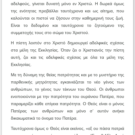
αδελφούς, γίνεται δυνατή μόνο εν Χριστώ. Η δωρεά όμως
της ενότητας προβάλλει ταυτόχρονα και ως αίτημα, που
καλούνται οι πιστοί να ζήσουν στην καθημερινή τους ζωή.
Είναι το δεδομένο και ταυτόχρονα το ζητούμενο της
συμμετοχής τους στο σώμα του Χριστού.
Η πίστη λοιπόν στο Χριστό δημιουργεί αδελφικές σχέσεις
στα μέλη της Εκκλησίας. Όταν ζει ο Χριστιανός την πίστη
αυτή, ζει και τις αδελφικές σχέσεις με όλα τα μέλη της
Εκκλησίας.
Με τη δύναμη της θείας πατρότητας και με το μυστήριο της
παρθενικής μητρότητας εγκαινιάζεται το νέο γένος των
ανθρώπων, το γένος των τέκνων του Θεού. Οι άνθρωποι
ενοποιούνται με την πατρότητα του ουράνιου Πατέρα, που
παραμερίζει κάθε επίγεια πατρότητα. Ο Θεός είναι ο μόνος
Πατέρας των ανθρώπων και μόνο σ’ αυτόν ανήκει
δικαιωματικά το όνομα του Πατέρα.
Ταυτόχρονα όμως ο Θεός είναι εκείνος, «εξ ου πάσα πατριά