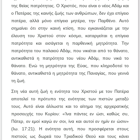
της θείας πατρότητας. Ο Χριστός, που είναι ο νέος Αδάμ και
ο Πατέρας της καινής ζωής των ανθρώπων, δεν έχει επίγειο
πατέρα, αλλά μόνο επίγεια μητέρα, την Παρθένο. Αυτό
σημαίνει ότι στην καινή κτίση, που εγκαινιάζεται με την
έλευση του Χριστού στον κόσμο, καταργείται η επίγεια
πατρότητα και εισάγεται η παρθενική μητρότητα. Την
πατρότητα του παλαιού Αδάμ, που νικιέται από το θάνατο,
αντικαθιστά η πατρότητα του νέου Αδάμ, που νικά το
θάνατο. Ενώ τη μητρότητα της Εύας, που κληροδοτεί το
θάνατο, αντικαθιστά η μητρότητα της Παναγίας, που γεννά
τη ζωή.
Στη νέα αυτή ζωή η ενότητα του Χριστού με τον Πατέρα
αποτελεί το πρότυπο της ενότητας των πιστών μεταξύ
τους. Αυτό είναι άλλωστε και το αίτημα της αρχιερατικής
προσευχής του Κυρίου: «Ίνα πάντες εν ώσι, καθώς συ,
Πάτερ, εν εμοί καγώ εν σοι, ίνα και αυτοί εν ημίν εν ώσιν»
(Ιω. 17:21). Η ενότητα αυτή, που προσφέρεται στους
πιστούς ως δωρεά του Τριαδικού Θεού και τους κάνει