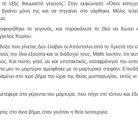
νε το εξής θαυμαστό γεγονός: Στην εκφώνηση «Όσοι κατηχο
 βγαίνει μόνη της και να πηγαίνει στο νάρθηκα. Μόλις τελε
μα.
ροφορήθηκε το γεγονός, και παρακάλεσε το Θεό να δώσει 
γγελος Κυρίου.
ράδοξο που γίνεται; Δεν έλαβαν οι Απόστολοι από το Χριστό την 
ούς την ίδια εξουσία και οι διάδοχοί τους; Μάθε λοιπόν, ότι αυ
ος. Και τούτο, γιατί, αν και υποτακτικός, καταφρόνησε την εντ
για μεν το μαρτύριο αμείφθηκε με το μαρτυρικό στεφάνι. Επειδ
ραμένει στο ιερό βήμα την ώρα της θείας μυσταγωγίας, εκτός κι
 μετέφερε στο γέροντα του μάρτυρα, που πήγε επί τόπου και έ
ος στο άγιο βήμα, όταν γινόταν η θεία λειτουργία.