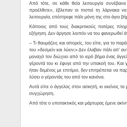
Από τότε, σε κάθε θεία λειτουργία συνέβαι
προέλθετε», έβλεπαν οι πιστοί τη λάρνακα να
λειτουργία, επέστρεφε πάλι μόνη της στο άγιο βή
Κάποιος από τους διακριτικούς πατέρες πλη
εξήγηση. Δεν άργησε λοιπόν να του φανερωθεί ά
– Τι θαυμάζεις και απορείς, του είπε, για το πα
του «δεσμείν και λύειν;» Δεν έλαβαν πάλι απ’ αυτ
μοναχό τον διώχνει από το ιερό βήμα ένας άγγελ
γέροντά του κι έφυγε από την υπακοή του. Και 
ήταν δεμένος με επιτίμιο, δεν επιτρέπεται να πα
λύσει ο γέροντάς του από τον κανόνα.
Αυτά είπε ο άγγελος στον ασκητή, κι εκείνος τα
συγχώρηση.
Από τότε ο υποτακτικός και μάρτυρας έμενε ακίνητ