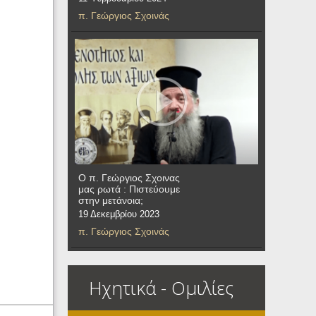
π. Γεώργιος Σχοινάς
Ο π. Γεώργιος Σχοινας
μας ρωτά : Πιστεύουμε
στην μετάνοια;
19 Δεκεμβρίου 2023
π. Γεώργιος Σχοινάς
Ηχητικά - Ομιλίες