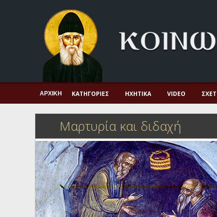
Αρχική
Πνευματική ζωή
Μαρτυρία και διδαχή
Λατρεία και προσευχή
Πατερικό ανθολόγιο
ΚΑΤΗΓΟΡΊΕΣ
ΗΧΗΤΙΚΆ
VIDEO
ΣΧΕΤ
ΑΡΧΙΚΉ
Αγιολόγιο – Εορτολόγιο
Μαρτυρία και διδαχή
Γέροντες
Η πίστη στην εποχή μας
Ορθόδοξη οικογένεια
Ορθόδοξο προσκυνητάριο
Σκέψεις-προβληματισμοί