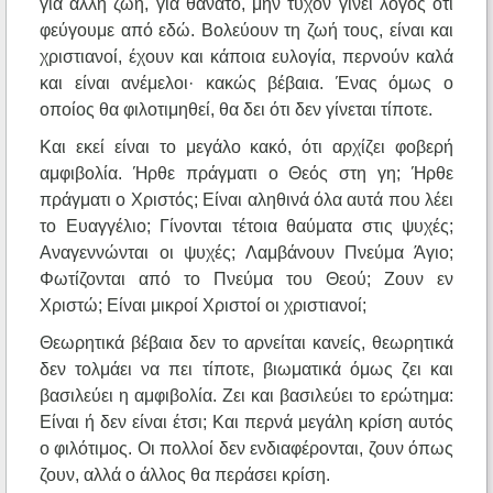
για άλλη ζωή, για θάνατο, μην τυχόν γίνει λόγος ότι
φεύγουμε από εδώ. Βολεύουν τη ζωή τους, είναι και
χριστιανοί, έχουν και κάποια ευλογία, περνούν καλά
και είναι ανέμελοι· κακώς βέβαια. Ένας όμως ο
οποίος θα φιλοτιμηθεί, θα δει ότι δεν γίνεται τίποτε.
Και εκεί είναι το μεγάλο κακό, ότι αρχίζει φοβερή
αμφιβολία. Ήρθε πράγματι ο Θεός στη γη; Ήρθε
πράγματι ο Χριστός; Είναι αληθινά όλα αυτά που λέει
το Ευαγγέλιο; Γίνονται τέτοια θαύματα στις ψυχές;
Αναγεννώνται οι ψυχές; Λαμβάνουν Πνεύμα Άγιο;
Φωτίζονται από το Πνεύμα του Θεού; Ζουν εν
Χριστώ; Είναι μικροί Χριστοί οι χριστιανοί;
Θεωρητικά βέβαια δεν το αρνείται κανείς, θεωρητικά
δεν τολμάει να πει τίποτε, βιωματικά όμως ζει και
βασιλεύει η αμφιβολία. Ζει και βασιλεύει το ερώτημα:
Είναι ή δεν είναι έτσι; Και περνά μεγάλη κρίση αυτός
ο φιλότιμος. Οι πολλοί δεν ενδιαφέρονται, ζουν όπως
ζουν, αλλά ο άλλος θα περάσει κρίση.