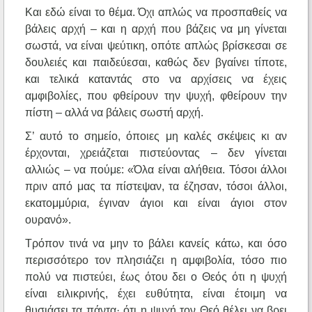
Και εδώ είναι το θέμα. Όχι απλώς να προσπαθείς να
βάλεις αρχή – και η αρχή που βάζεις να μη γίνεται
σωστά, να είναι ψεύτικη, οπότε απλώς βρίσκεσαι σε
δουλειές και παιδεύεσαι, καθώς δεν βγαίνει τίποτε,
και τελικά καταντάς στο να αρχίσεις να έχεις
αμφιβολίες, που φθείρουν την ψυχή, φθείρουν την
πίστη – αλλά να βάλεις σωστή αρχή.
Σ’ αυτό το σημείο, όποιες μη καλές σκέψεις κι αν
έρχονται, χρειάζεται πιστεύοντας – δεν γίνεται
αλλιώς – να πούμε: «Όλα είναι αλήθεια. Τόσοι άλλοι
πριν από μας τα πίστεψαν, τα έζησαν, τόσοι άλλοι,
εκατομμύρια, έγιναν άγιοι και είναι άγιοι στον
ουρανό».
Τρόπον τινά να μην το βάλει κανείς κάτω, και όσο
περισσότερο τον πλησιάζει η αμφιβολία, τόσο πιο
πολύ να πιστεύει, έως ότου δει ο Θεός ότι η ψυχή
είναι ειλικρινής, έχει ευθύτητα, είναι έτοιμη να
θυσιάσει τα πάντα· ότι η ψυχή τον Θεό θέλει να βρει