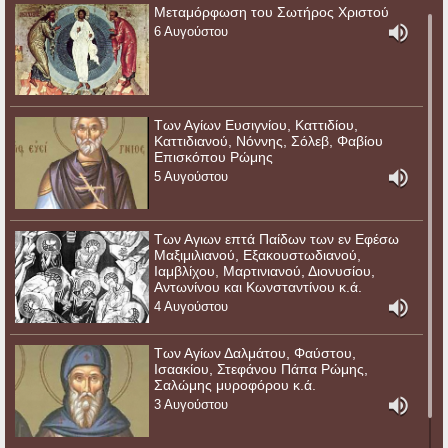
Μεταμόρφωση του Σωτήρος Χριστού
6 Αυγούστου
Των Αγίων Ευσιγνίου, Καττιδίου,
Καττιδιανού, Νόννης, Σόλεβ, Φαβίου
Επισκόπου Ρώμης
5 Αυγούστου
Των Αγιων επτά Παίδων των εν Εφέσω
Μαξιμιλιανού, Εξακουστωδιανού,
Ιαμβλίχου, Μαρτινιανού, Διονυσίου,
Αντωνίνου και Κωνσταντίνου κ.ά.
4 Αυγούστου
Των Αγίων Δαλμάτου, Φαύστου,
Ισαακίου, Στεφάνου Πάπα Ρώμης,
Σαλώμης μυροφόρου κ.ά.
3 Αυγούστου