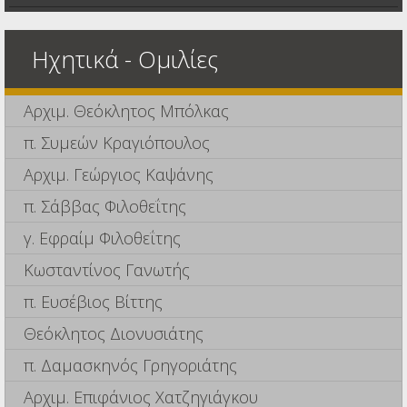
Ηχητικά - Ομιλίες
Αρχιμ. Θεόκλητος Μπόλκας
π. Συμεών Κραγιόπουλος
Αρχιμ. Γεώργιος Καψάνης
π. Σάββας Φιλοθεΐτης
γ. Εφραίμ Φιλοθεΐτης
Κωσταντίνος Γανωτής
π. Ευσέβιος Βίττης
Θεόκλητος Διονυσιάτης
π. Δαμασκηνός Γρηγοριάτης
Αρχιμ. Επιφάνιος Χατζηγιάγκου