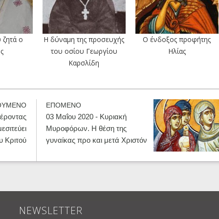
 ζητά ο
Η δύναμη της προσευχής
O ένδοξος προφήτης
ς
του οσίου Γεωργίου
Ηλίας
Καρσλίδη
ΟΥΜΕΝΟ
ΕΠΟΜΕΝΟ
Γέροντας
03 Μαΐου 2020 - Κυριακή
εσιτεύει
Μυροφόρων. Η θέση της
υ Κριτού
γυναίκας προ και μετά Χριστόν
NEWSLETTER