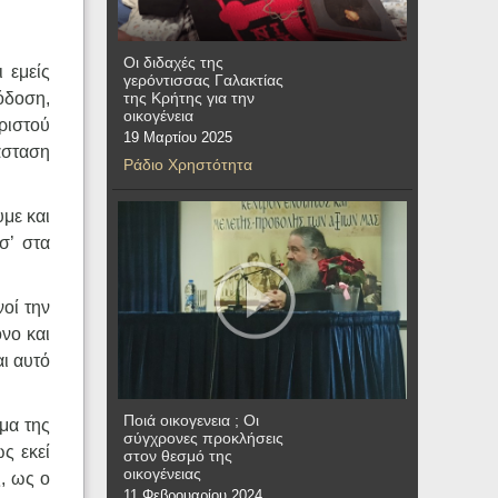
Οι διδαχές της
 εμείς
γερόντισσας Γαλακτίας
της Κρήτης για την
όδοση,
οικογένεια
ριστού
19 Μαρτίου 2025
άσταση
Ράδιο Χρηστότητα
με και
σ’ στα
νοί την
νο και
ι αυτό
Ποιά οικογενεια ; Οι
μα της
σύγχρονες προκλήσεις
ς εκεί
στον θεσμό της
οικογένειας
, ως ο
11 Φεβρουαρίου 2024