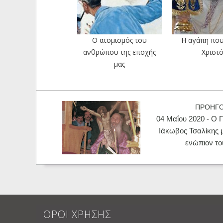
Ο ατομισμός του
Η αγάπη που
ανθρώπου της εποχής
Χριστό
μας
ΠΡΟΗΓ
04 Μαΐου 2020 - Ο 
Ιάκωβος Τσαλίκης μ
ενώπιον το
ΟΡΟΙ ΧΡΗΣΗΣ