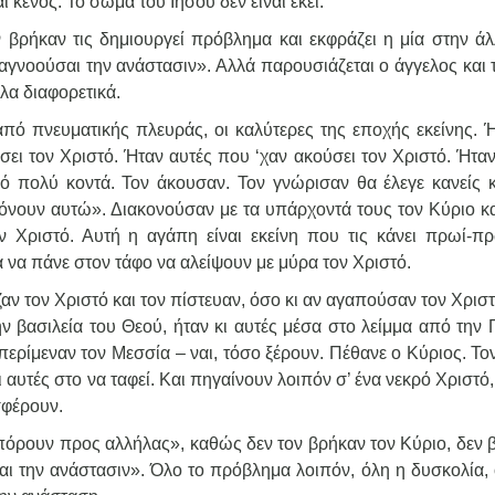
 κενός. Το σώμα του Ιησού δεν είναι εκεί.
ν βρήκαν τις δημιουργεί πρόβλημα και εκφράζει η μία στην άλ
«αγνοούσαι την ανάστασιν». Αλλά παρουσιάζεται ο άγγελος και τ
λα διαφορετικά.
 από πνευματικής πλευράς, οι καλύτερες της εποχής εκείνης. Ή
σει τον Χριστό. Ήταν αυτές που ‘χαν ακούσει τον Χριστό. Ήταν
ό πολύ κοντά. Τον άκουσαν. Τον γνώρισαν θα έλεγε κανείς κ
κόνουν αυτώ». Διακονούσαν με τα υπάρχοντά τους τον Κύριο κα
ν Χριστό. Αυτή η αγάπη είναι εκείνη που τις κάνει πρωί-πρ
 να πάνε στον τάφο να αλείψουν με μύρα τον Χριστό.
ζαν τον Χριστό και τον πίστευαν, όσο κι αν αγαπούσαν τον Χρισ
ην βασιλεία του Θεού, ήταν κι αυτές μέσα στο λείμμα από την 
ερίμεναν τον Μεσσία – ναι, τόσο ξέρουν. Πέθανε ο Κύριος. Τον
κι αυτές στο να ταφεί. Και πηγαίνουν λοιπόν σ’ ένα νεκρό Χριστό,
φέρουν.
ηπόρουν προς αλλήλας», καθώς δεν τον βρήκαν τον Κύριο, δεν 
ι την ανάστασιν». Όλο το πρόβλημα λοιπόν, όλη η δυσκολία, 