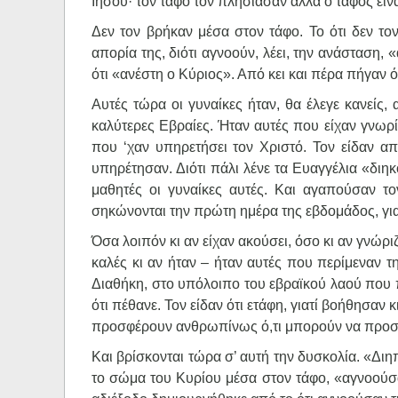
Ιησού· τον τάφο τον πλησίασαν αλλά ο τάφος είναι
Δεν τον βρήκαν μέσα στον τάφο. Το ότι δεν το
απορία της, διότι αγνοούν, λέει, την ανάσταση, 
ότι «ανέστη ο Κύριος». Από κει και πέρα πήγαν ό
Αυτές τώρα οι γυναίκες ήταν, θα έλεγε κανείς,
καλύτερες Εβραίες. Ήταν αυτές που είχαν γνωρί
που ‘χαν υπηρετήσει τον Χριστό. Τον είδαν απ
υπηρέτησαν. Διότι πάλι λένε τα Ευαγγέλια «διη
μαθητές οι γυναίκες αυτές. Και αγαπούσαν το
σηκώνονται την πρώτη ημέρα της εβδομάδος, για
Όσα λοιπόν κι αν είχαν ακούσει, όσο κι αν γνώρι
καλές κι αν ήταν – ήταν αυτές που περίμεναν τ
Διαθήκη, στο υπόλοιπο του εβραϊκού λαού που π
ότι πέθανε. Τον είδαν ότι ετάφη, γιατί βοήθησαν 
προσφέρουν ανθρωπίνως ό,τι μπορούν να προσ
Και βρίσκονται τώρα σ’ αυτή την δυσκολία. «Δι
το σώμα του Κυρίου μέσα στον τάφο, «αγνοούσα