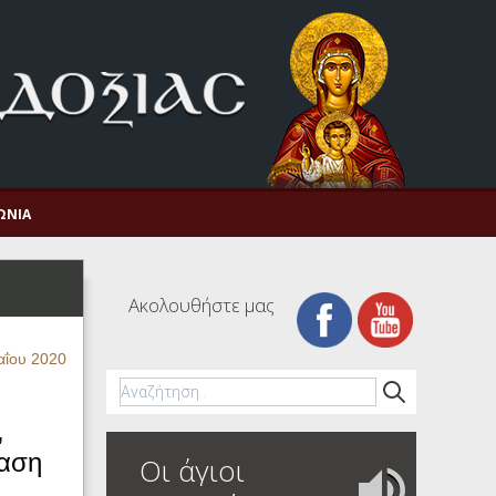
ΩΝΊΑ
Ακολουθήστε μας
αΐου 2020
,
ταση
Οι άγιοι