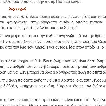
’ άλλο τρόπο παρά με την πίστη. Πιστεύει κανείς.
 ύπαρξή μας, και άπλετο πέφτει μέσα μας, χύνεται μέσα μας το 
αι, φανερώνεται στον άνθρωπο αυτόν ο οποίος πιστεύει·
τός ο οποίος αγνοεί την Ανάσταση του Χριστού.
θρώπινα μέτρα και μέσα στην ανθρώπινη γνώση έστω την θρησκε
το Πνεύμα του Θεού, είναι αυτός ο οποίος έχει το φως του Θεού
, από τον ίδιο τον Κύριο, είναι αυτός μέσα στον οποίο ζει ο 
ή έχει άλλο νόημα μετά. Η ίδια η ζωή, ποιοτικά, είναι άλλη ζωή
 η ζωή των ανθρώπων, να ανεβάσουμε ποιοτικά την ζωή των ανθ
 ζωή θα ‘ναι. Δεν μπορεί να δώσει ο άνθρωπος άλλη ποιότητα ζ
, την άλλη ποιότητα ζωής την δίνει ο Χριστός, ο αναστημένος Χ
ον διάβολο, κατήργησε τα σκότη, λύτρωσε όντως τον άνθρωπ
 αυτόν τον κόσμο, που τρώει κλπ. – είναι και αυτό – δεν είν
στην περιοχή του Θεού, στην περιοχή της Αναστάσεως, πέρα 