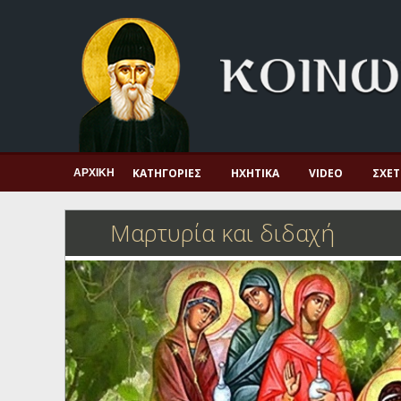
Αρχική
Πνευματική ζωή
Μαρτυρία και διδαχή
Λατρεία και προσευχή
Πατερικό ανθολόγιο
ΚΑΤΗΓΟΡΊΕΣ
ΗΧΗΤΙΚΆ
VIDEO
ΣΧΕΤ
ΑΡΧΙΚΉ
Αγιολόγιο – Εορτολόγιο
Μαρτυρία και διδαχή
Γέροντες
Η πίστη στην εποχή μας
Ορθόδοξη οικογένεια
Ορθόδοξο προσκυνητάριο
Σκέψεις-προβληματισμοί