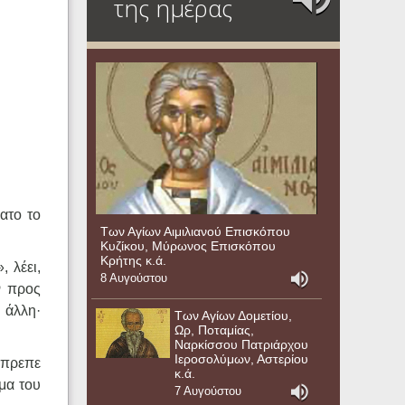
της ημέρας
ατο το
Των Αγίων Αιμιλιανού Επισκόπου
Κυζίκου, Μύρωνος Επισκόπου
Κρήτης κ.ά.
 λέει,
8 Αυγούστου
ν προς
 άλλη·
Των Αγίων Δομετίου,
Ωρ, Ποταμίας,
Ναρκίσσου Πατριάρχου
Ιεροσολύμων, Αστερίου
 ‘πρεπε
κ.ά.
μα του
7 Αυγούστου