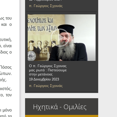
π. Γεώργιος Σχοινάς
φως του
 και ο
υτική,
, είναι
ίδιος ο
Ο π. Γεώργιος Σχοινας
. Πόσος
μας ρωτά : Πιστεύουμε
ρώπων.
στην μετάνοια;
19 Δεκεμβρίου 2023
ωής.
π. Γεώργιος Σχοινάς
ριστός,
ο, τον
Ηχητικά - Ομιλίες
αι μόνο
από τα