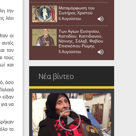
Μεταμόρφωση του
λη την
Σωτήρος Χριστού
ις λέει
6 Αυγούστου
Των Αγίων Ευσιγνίου,
ταν οι
Καττιδίου, Καττιδιανού,
Νόννης, Σόλεβ, Φαβίου
 αυτές
Επισκόπου Ρώμης
αι τον
5 Αυγούστου
ι τους
ωί και
Νέα βίντεο
τό, όσο
Παλαιά
 είδαν
 για να
βρήκαν
όλο το