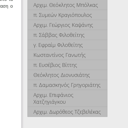
Αρχιμ. Θεόκλητος Μπόλκας
ταση ο
π. Συμεών Κραγιόπουλος
Αρχιμ. Γεώργιος Καψάνης
π. Σάββας Φιλοθεΐτης
γ. Εφραίμ Φιλοθεΐτης
Κωσταντίνος Γανωτής
π. Ευσέβιος Βίττης
Θεόκλητος Διονυσιάτης
π. Δαμασκηνός Γρηγοριάτης
Αρχιμ. Επιφάνιος
Χατζηγιάγκου
Αρχιμ. Δωρόθεος Τζεβελέκας