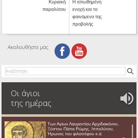
Κυριακή
Η απωθημένη
παραλύτου
ενοχή και το
φαινόμενο της
προβολής
Ακολουθήστε μας
Οι άγιοι
της ημέρας
Των Αγίων Λαυρεντίου Αρχιδιακόνου,
Ξύστου Πάπα Ρώμης, Ιππολύτου,
Ήρωνος του φιλοσόφου κ.ά.