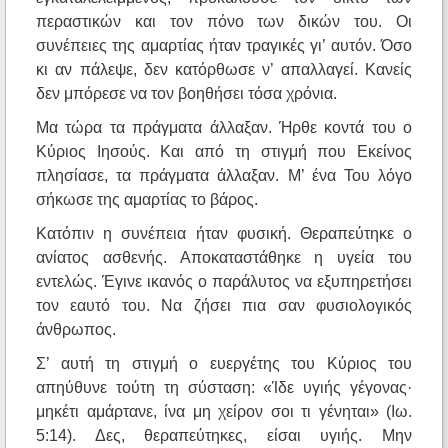
περαστικών και τον πόνο των δικών του. Οι
συνέπειες της αμαρτίας ήταν τραγικές γι’ αυτόν. Όσο
κι αν πάλεψε, δεν κατόρθωσε ν’ απαλλαγεί. Κανείς
δεν μπόρεσε να τον βοηθήσει τόσα χρόνια.
Μα τώρα τα πράγματα άλλαξαν. Ήρθε κοντά του ο
Κύριος Ιησούς. Και από τη στιγμή που Εκείνος
πλησίασε, τα πράγματα άλλαξαν. Μ’ ένα Του λόγο
σήκωσε της αμαρτίας το βάρος.
Κατόπιν η συνέπεια ήταν φυσική. Θεραπεύτηκε ο
ανίατος ασθενής. Αποκαταστάθηκε η υγεία του
εντελώς. Έγινε ικανός ο παράλυτος να εξυπηρετήσει
τον εαυτό του. Να ζήσει πια σαν φυσιολογικός
άνθρωπος.
Σ’ αυτή τη στιγμή ο ευεργέτης του Κύριος του
απηύθυνε τούτη τη σύσταση: «Ίδε υγιής γέγονας·
μηκέτι αμάρτανε, ίνα μη χείρον σοι τι γένηται» (Ιω.
5:14). Δες, θεραπεύτηκες, είσαι υγιής. Μην