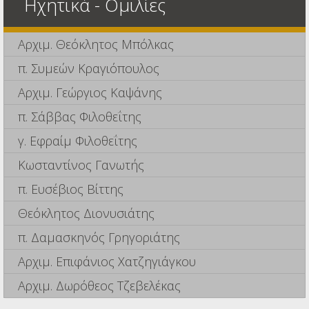
Ηχητικά - Ομιλίες
Αρχιμ. Θεόκλητος Μπόλκας
π. Συμεών Κραγιόπουλος
Αρχιμ. Γεώργιος Καψάνης
π. Σάββας Φιλοθεΐτης
γ. Εφραίμ Φιλοθεΐτης
Κωσταντίνος Γανωτής
π. Ευσέβιος Βίττης
Θεόκλητος Διονυσιάτης
π. Δαμασκηνός Γρηγοριάτης
Αρχιμ. Επιφάνιος Χατζηγιάγκου
Αρχιμ. Δωρόθεος Τζεβελέκας