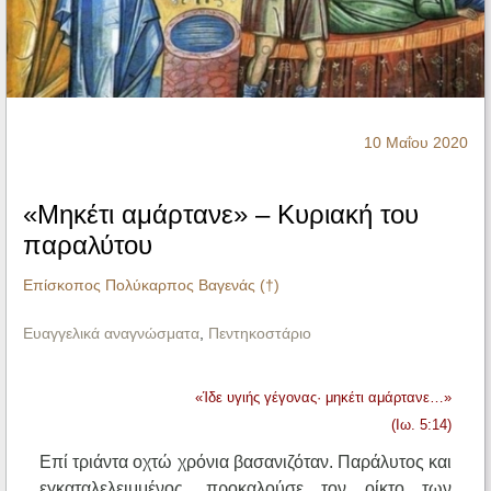
Ηχητικά
10 Μαΐου 2020
«Μηκέτι αμάρτανε» – Κυριακή του
παραλύτου
Επίσκοπος Πολύκαρπος Βαγενάς (†)
Ευαγγελικά αναγνώσματα
,
Πεντηκοστάριο
«Ίδε υγιής γέγονας· μηκέτι αμάρτανε…»
(Ιω. 5:14)
Επί τριάντα οχτώ χρόνια βασανιζόταν. Παράλυτος και
εγκαταλελειμμένος, προκαλούσε τον οίκτο των