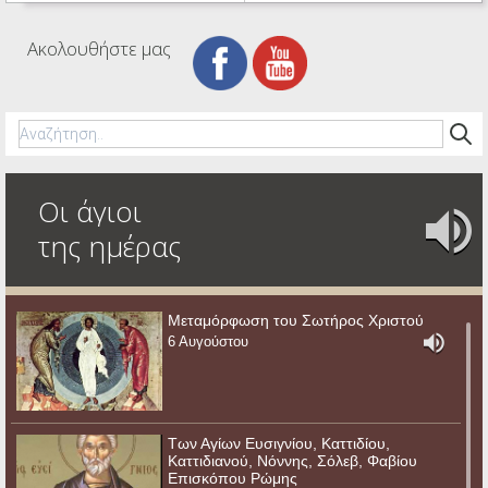
Ακολουθήστε μας
Οι άγιοι
της ημέρας
Μεταμόρφωση του Σωτήρος Χριστού
6 Αυγούστου
Των Αγίων Ευσιγνίου, Καττιδίου,
Καττιδιανού, Νόννης, Σόλεβ, Φαβίου
Επισκόπου Ρώμης