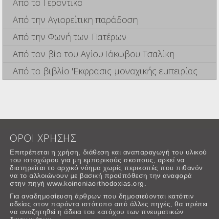
Από το Γεροντικό
Από την Αγιορείτικη παράδοση
Από την Φωνή των Πατέρων
Από τον βίο του Αγίου Ιάκωβου Τσαλίκη
Από το βιβλίο 'Εκφρασις μοναχικής εμπειρίας
ΟΡΟΙ ΧΡΗΣΗΣ
Επιτρέπεται η χρήση, διάθεση και αναπαραγωγή του υλικού
του ιστοχώρου για μη εμπορικούς σκοπους, αρκεί να
διατηρείται το αρχικό νόημα χωρίς περικοπές που πιθανόν
να το αλλοιώνουν με βασική προϋπόθεση την αναφορά
στην πηγή www.koinoniaorthodoxias.org.
Για αναδημοσίευση άρθρων που δημοσιεύονται κατόπιν
αδείας στον παρόντα ιστότοπο από άλλες πηγές, θα πρέπει
να αναζητηθεί η άδεια του κατόχου των πνευματικών