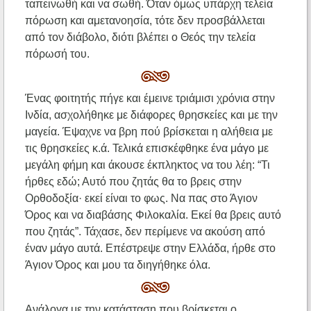
ταπεινωθή και να σωθή. Όταν όμως υπάρχη τελεία
πόρωση και αμετανοησία, τότε δεν προσβάλλεται
από τον διάβολο, διότι βλέπει ο Θεός την τελεία
πόρωσή του.
Ένας φοιτητής πήγε και έμεινε τριάμισι χρόνια στην
Ινδία, ασχολήθηκε με διάφορες θρησκείες και με την
μαγεία. Έψαχνε να βρη πού βρίσκεται η αλήθεια με
τις θρησκείες κ.ά. Τελικά επισκέφθηκε ένα μάγο με
μεγάλη φήμη και άκουσε έκπληκτος να του λέη: “Τι
ήρθες εδώ; Αυτό που ζητάς θα το βρεις στην
Ορθοδοξία· εκεί είναι το φως. Να πας στο Άγιον
Όρος και να διαβάσης Φιλοκαλία. Εκεί θα βρεις αυτό
που ζητάς”. Τάχασε, δεν περίμενε να ακούση από
έναν μάγο αυτά. Επέστρεψε στην Ελλάδα, ήρθε στο
Άγιον Όρος και μου τα διηγήθηκε όλα.
Ανάλογα με την κατάσταση που βρίσκεται ο