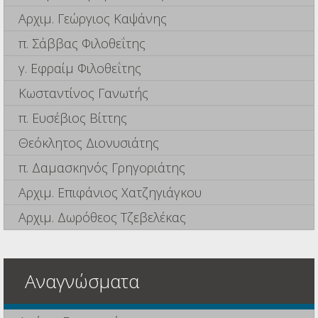
Αρχιμ. Γεώργιος Καψάνης
π. Σάββας Φιλοθεΐτης
γ. Εφραίμ Φιλοθεΐτης
Κωσταντίνος Γανωτής
π. Ευσέβιος Βίττης
Θεόκλητος Διονυσιάτης
π. Δαμασκηνός Γρηγοριάτης
Αρχιμ. Επιφάνιος Χατζηγιάγκου
Αρχιμ. Δωρόθεος Τζεβελέκας
Αναγνώσματα