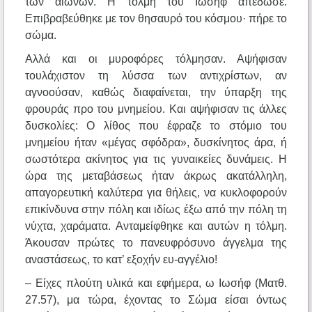
των αιώνων. Η τόλμη του Ιωσήφ απέδωσε.
Επιβραβεύθηκε με τον θησαυρό του κόσμου· πήρε το
σώμα.
Αλλά και οι μυροφόρες τόλμησαν. Αψήφισαν
τουλάχιστον τη λύσσα των αντιχρίστων, αν
αγνοούσαν, καθώς διαφαίνεται, την ύπαρξη της
φρουράς προ του μνημείου. Και αψήφισαν τις άλλες
δυσκολίες: Ο λίθος που έφραζε το στόμιο του
μνημείου ήταν «μέγας σφόδρα», δυσκίνητος άρα, ή
σωστότερα ακίνητος για τις γυναικείες δυνάμεις. Η
ώρα της μεταβάσεως ήταν άκρως ακατάλληλη,
απαγορευτική καλύτερα για θήλεις, να κυκλοφορούν
επικίνδυνα στην πόλη και ιδίως έξω από την πόλη τη
νύχτα, χαράματα. Ανταμείφθηκε και αυτών η τόλμη.
Άκουσαν πρώτες το πανευφρόσυνο άγγελμα της
αναστάσεως, το κατ’ εξοχήν ευ-αγγέλιο!
– Είχες πλούτη υλικά και εφήμερα, ω Ιωσήφ (Ματθ.
27.57), μα τώρα, έχοντας το Σώμα είσαι όντως