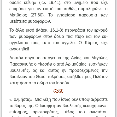
ουδείς ετέθη» (Ιω. 19.41), στο μνημείο που είχε
ετοιμάσει για τον εαυτό του, καθώς συμπληρώνει ο
Ματθαίος (27.60). Το ενταφίασε παρουσία των
μετέπειτα μυροφόρων.
Το άλλο μισό (Μάρκ. 16.1-8) περιγράφει τον ερχομό
των μυροφόρων στον άδειο πια τάφο και τον ευ-
αγγελισμό τους από τον άγγελο: Ο Κύριος είχε
αναστηθεί!
Λοιπόν αργά το απόγευμα της Αγίας και Μεγάλης
Παρασκευής ο «Ιωσήφ ο από Αριμαθαίας, ευσχήμων
βουλευτής, ος και αυτός ην προσδεχόμενος την
βασιλείαν του Θεού, τολμήσας εισήλθε προς Πιλάτον
και ητήσατο το σώμα του Ιησού».
«Τολμήσας». Μια λέξη που ίσως δεν υποψιαζόμαστε
το βάρος της. Ο Ιωσήφ ήταν βουλευτής «ευσχήμων»,
επίσημος, αριστοκράτης, μέλος του ανωτάτου