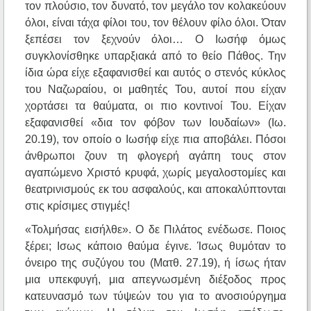
τον πλούσιο, τον δυνατό, τον μεγάλο τον κολακεύουν
όλοι, είναι τάχα φίλοι του, τον θέλουν φίλο όλοι. Όταν
ξεπέσει τον ξεχνούν όλοι… Ο Ιωσήφ όμως
συγκλονίσθηκε υπαρξιακά από το θείο Πάθος. Την
ίδια ώρα είχε εξαφανισθεί και αυτός ο στενός κύκλος
του Ναζωραίου, οι μαθητές Του, αυτοί που είχαν
χορτάσει τα θαύματα, οι πιο κοντινοί Του. Είχαν
εξαφανισθεί «δια τον φόβον των Ιουδαίων» (Ιω.
20.19), τον οποίο ο Ιωσήφ είχε πια αποβάλει. Πόσοι
άνθρωποι ζουν τη φλογερή αγάπη τους στον
αγαπώμενο Χριστό κρυφά, χωρίς μεγαλοστομίες και
θεατρινισμούς εκ του ασφαλούς, και αποκαλύπτονται
στις κρίσιμες στιγμές!
«Τολμήσας εισήλθε». Ο δε Πιλάτος ενέδωσε. Ποιος
ξέρει; Ισως κάποιο θαύμα έγινε. Ίσως θυμόταν το
όνειρο της συζύγου του (Ματθ. 27.19), ή ίσως ήταν
μια υπεκφυγή, μια απεγνωσμένη διέξοδος προς
κατευνασμό των τύψεών του για το ανοσιούργημα