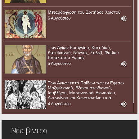
Μεταμόρφωση του Σωτήρος Χριστού
6 Αυγούστου
Των Αγίων Ευσιγνίου, Καττιδίου,
Καττιδιανού, Νόννης, Σόλεβ, Φαβίου
Επισκόπου Ρώμης
5 Αυγούστου
Των Αγιων επτά Παίδων των εν Εφέσω
Μαξιμιλιανού, Εξακουστωδιανού,
Ιαμβλίχου, Μαρτινιανού, Διονυσίου,
Αντωνίνου και Κωνσταντίνου κ.ά.
4 Αυγούστου
Νέα βίντεο