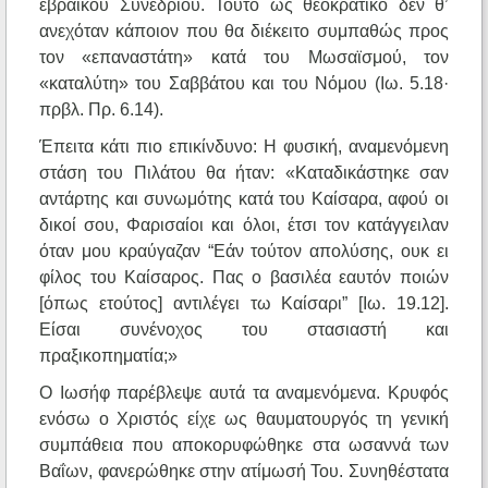
εβραϊκού Συνεδρίου. Τούτο ως θεοκρατικό δεν θ’
ανεχόταν κάποιον που θα διέκειτο συμπαθώς προς
τον «επαναστάτη» κατά του Μωσαϊσμού, τον
«καταλύτη» του Σαββάτου και του Νόμου (Ιω. 5.18·
πρβλ. Πρ. 6.14).
Έπειτα κάτι πιο επικίνδυνο: Η φυσική, αναμενόμενη
στάση του Πιλάτου θα ήταν: «Καταδικάστηκε σαν
αντάρτης και συνωμότης κατά του Καίσαρα, αφού οι
δικοί σου, Φαρισαίοι και όλοι, έτσι τον κατάγγειλαν
όταν μου κραύγαζαν “Εάν τούτον απολύσης, ουκ ει
φίλος του Καίσαρος. Πας ο βασιλέα εαυτόν ποιών
[όπως ετούτος] αντιλέγει τω Καίσαρι” [Ιω. 19.12].
Είσαι συνένοχος του στασιαστή και
πραξικοπηματία;»
O Iωσήφ παρέβλεψε αυτά τα αναμενόμενα. Κρυφός
ενόσω ο Χριστός είχε ως θαυματουργός τη γενική
συμπάθεια που αποκορυφώθηκε στα ωσαννά των
Βαΐων, φανερώθηκε στην ατίμωσή Του. Συνηθέστατα