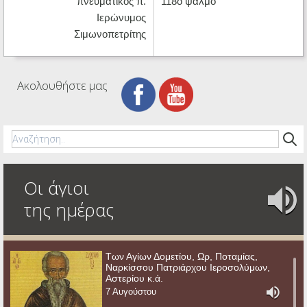
πνευματικός π.
118ο ψαλμό
Ιερώνυμος
Σιμωνοπετρίτης
Ακολουθήστε μας
Οι άγιοι
της ημέρας
Των Αγίων Δομετίου, Ωρ, Ποταμίας,
Ναρκίσσου Πατριάρχου Ιεροσολύμων,
Αστερίου κ.ά.
7 Αυγούστου