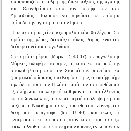
παρουσιάζεται η τόλμη της διακηρύξεως της αγάπης
του Θεανθρώπου από τον Ιωσήφ τον απο
Αριμαθαίας. Τόλμησε να δηλώσει σε επίσημο
επίπεδο την αγάπη του στον Ιησού.
Η περικοπή μας είναι «χαρμολυπική», θα λέγαμε. Στο
πρώτο της μέρος δεσπόζει πόνος βαρύς, ενώ στο
δεύτερο ανείπωτη αγαλλίαση.
Στο πρώτο μέρος (Μάρκ. 15.43-47) ο ευαγγελιστής
Μάρκος αναφέρει τα πριν, τα κατά και τα μετά την
αποκαθήλωση απο τον Σταυρό τον παντίμου και
ζωαρχικού σώματος του Κυρίου. Πριν, ο Ιωσήφ πήρε
την άδεια απο τον Πιλάτo· κατά την αποκαθήλωση
εξεπλήρωσε τα νεκρικά καθήκοντα περιστέλλοντας
και σαβανώνοντας το σώμα –αφού το άλειψε με μύρα
μαζί με το Νικόδημο, όπως προσθέτει ο Ιωάννης στη
δική του περιγραφή (Ιω. 19.40)· και τέλος το
ενταφίασε εκεί επί τόπου, στον κήπο που υπήρχε
στον Γολγοθά, και σε «μνημείον καινόν, εν ω ουδέπω