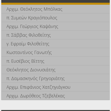
Αρχιμ. Θεόκλητος Μπόλκας
π. Συμεών Κραγιόπουλος
Αρχιμ. Γεώργιος Καψάνης
π. Σάββας Φιλοθεΐτης
γ. Εφραίμ Φιλοθεΐτης
Κωσταντίνος Γανωτής
π. Ευσέβιος Βίττης
Θεόκλητος Διονυσιάτης
π. Δαμασκηνός Γρηγοριάτης
Αρχιμ. Επιφάνιος Χατζηγιάγκου
Αρχιμ. Δωρόθεος Τζεβελέκας