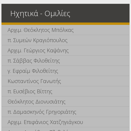
Ηχητικά - Ομιλίες
Αρχιμ. Θεόκλητος Μπόλκας
π. Συμεών Κραγιόπουλος
Αρχιμ. Γεώργιος Καψάνης
π. Σάββας Φιλοθεΐτης
γ. Εφραίμ Φιλοθεΐτης
Κωσταντίνος Γανωτής
π. Ευσέβιος Βίττης
Θεόκλητος Διονυσιάτης
π. Δαμασκηνός Γρηγοριάτης
Αρχιμ. Επιφάνιος Χατζηγιάγκου