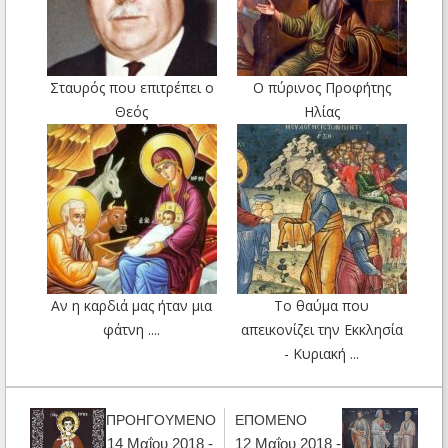
Σταυρός που επιτρέπει ο
Ο πύρινος Προφήτης
Θεός
Ηλίας
Aν η καρδιά μας ήταν μια
Το θαύμα που
φάτνη ....
απεικονίζει την Εκκλησία
- Κυριακή ...
ΠΡΟΗΓΟΥΜΕΝΟ
ΕΠΟΜΕΝΟ
14 Μαΐου 2018 -
12 Μαΐου 2018 -