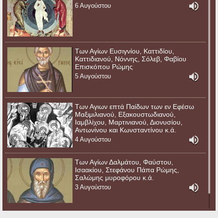
6 Αυγούστου
Των Αγίων Ευσιγνίου, Καττιδίου,
Καττιδιανού, Νόννης, Σόλεβ, Φαβίου
Επισκόπου Ρώμης
5 Αυγούστου
Των Αγιων επτά Παίδων των εν Εφέσω
Μαξιμιλιανού, Εξακουστωδιανού,
Ιαμβλίχου, Μαρτινιανού, Διονυσίου,
Αντωνίνου και Κωνσταντίνου κ.ά.
4 Αυγούστου
Των Αγίων Δαλμάτου, Φαύστου,
Ισαακίου, Στεφάνου Πάπα Ρώμης,
Σαλώμης μυροφόρου κ.ά.
3 Αυγούστου