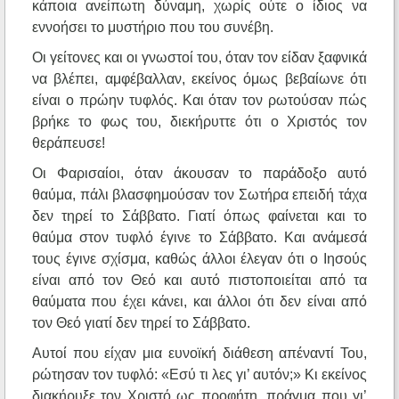
κάποια ανείπωτη δύναμη, χωρίς ούτε ο ίδιος να
εννοήσει το μυστήριο που του συνέβη.
Οι γείτονες και οι γνωστοί του, όταν τον είδαν ξαφνικά
να βλέπει, αμφέβαλλαν, εκείνος όμως βεβαίωνε ότι
είναι ο πρώην τυφλός. Και όταν τον ρωτούσαν πώς
βρήκε το φως του, διεκήρυττε ότι ο Χριστός τον
θεράπευσε!
Οι Φαρισαίοι, όταν άκουσαν το παράδοξο αυτό
θαύμα, πάλι βλασφημούσαν τον Σωτήρα επειδή τάχα
δεν τηρεί το Σάββατο. Γιατί όπως φαίνεται και το
θαύμα στον τυφλό έγινε το Σάββατο. Και ανάμεσά
τους έγινε σχίσμα, καθώς άλλοι έλεγαν ότι ο Ιησούς
είναι από τον Θεό και αυτό πιστοποιείται από τα
θαύματα που έχει κάνει, και άλλοι ότι δεν είναι από
τον Θεό γιατί δεν τηρεί το Σάββατο.
Αυτοί που είχαν μια ευνοϊκή διάθεση απέναντί Του,
ρώτησαν τον τυφλό: «Εσύ τι λες γι’ αυτόν;» Κι εκείνος
διακήρυξε τον Χριστό ως προφήτη, πράγμα που γι’