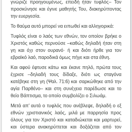
γνώριζε προηγουμένως, επειδή ήταν τυφλός– Τον
προσκύνησε και έγινε μαθητής Του, διακηρύττοντας
την ευεργεσία.
Το θαύμα αυτό μπορεί να ειπωθεί και αλληγορικά:
Τυφλός είναι ο λαός των εθνών, τον οποίον βρήκε ο
Χριστός καθώς περνούσε –καθώς δηλαδή ήταν στη
γη και όχι στον ουρανό· ή και διότι ήρθε για τον
εβραϊκό λαό, παροδικά όμως πήγε και στα έθνη.
Και αφού έφτυσε κάτω και έκανε πηλό, πρώτα τους
έχρισε –δηλαδή τους δίδαξε, διότι ως σταγόνα
κατέβηκε στη γη (Ψαλ. 71:6) και σαρκώθηκε από την
αγία Παρθένο– και στη συνέχεια παρέδωσε και το
θείο Βάπτισμα, το οποίο συμβολίζει ο Σιλωάμ.
Μετά απ’ αυτά ο τυφλός που ανέβλεψε, δηλαδή ο εξ
εθνών χριστιανικός λαός, μιλά με παρρησία προς
όλους για τον Χριστό και καταδιώκεται και μαρτυρεί,
και ύστερα ανακηρύττεται και δοξάζεται από τον