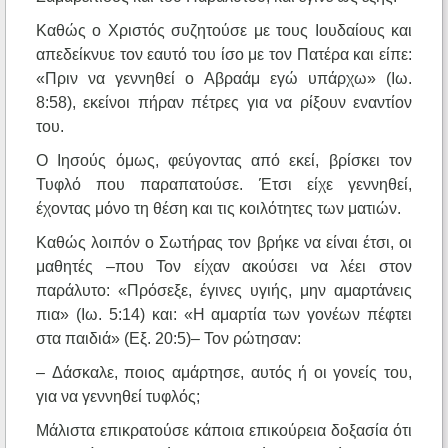
Καθώς ο Χριστός συζητούσε με τους Ιουδαίους και
απεδείκνυε τον εαυτό του ίσο με τον Πατέρα και είπε:
«Πριν να γεννηθεί ο Αβραάμ εγώ υπάρχω» (Ιω.
8:58), εκείνοι πήραν πέτρες για να ρίξουν εναντίον
του.
Ο Ιησούς όμως, φεύγοντας από εκεί, βρίσκει τον
Τυφλό που παραπατούσε. Έτσι είχε γεννηθεί,
έχοντας μόνο τη θέση και τις κοιλότητες των ματιών.
Καθώς λοιπόν ο Σωτήρας τον βρήκε να είναι έτσι, οι
μαθητές –που Τον είχαν ακούσει να λέει στον
παράλυτο: «Πρόσεξε, έγινες υγιής, μην αμαρτάνεις
πια» (Ιω. 5:14) και: «Η αμαρτία των γονέων πέφτει
στα παιδιά» (Εξ. 20:5)– Τον ρώτησαν:
– Δάσκαλε, ποιος αμάρτησε, αυτός ή οι γονείς του,
για να γεννηθεί τυφλός;
Μάλιστα επικρατούσε κάποια επικούρεια δοξασία ότι