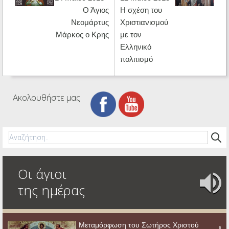
Ο Άγιος
Η σχέση του
Νεομάρτυς
Χριστιανισμού
Μάρκος ο Κρης
με τον
Ελληνικό
πολιτισμό
Ακολουθήστε μας
Οι άγιοι
της ημέρας
Μεταμόρφωση του Σωτήρος Χριστού