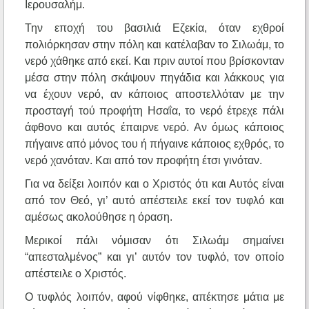
Ιερουσαλήμ.
Την εποχή του βασιλιά Εζεκία, όταν εχθροί
πολιόρκησαν στην πόλη και κατέλαβαν το Σιλωάμ, το
νερό χάθηκε από εκεί. Και πριν αυτοί που βρίσκονταν
μέσα στην πόλη σκάψουν πηγάδια και λάκκους για
να έχουν νερό, αν κάποιος αποστελλόταν με την
προσταγή τού προφήτη Ησαΐα, το νερό έτρεχε πάλι
άφθονο και αυτός έπαιρνε νερό. Αν όμως κάποιος
πήγαινε από μόνος του ή πήγαινε κάποιος εχθρός, το
νερό χανόταν. Και από τον προφήτη έτσι γινόταν.
Για να δείξει λοιπόν και ο Χριστός ότι και Αυτός είναι
από τον Θεό, γι’ αυτό απέστειλε εκεί τον τυφλό και
αμέσως ακολούθησε η όραση.
Μερικοί πάλι νόμισαν ότι Σιλωάμ σημαίνει
“απεσταλμένος” και γι’ αυτόν τον τυφλό, τον οποίο
απέστειλε ο Χριστός.
Ο τυφλός λοιπόν, αφού νίφθηκε, απέκτησε μάτια με