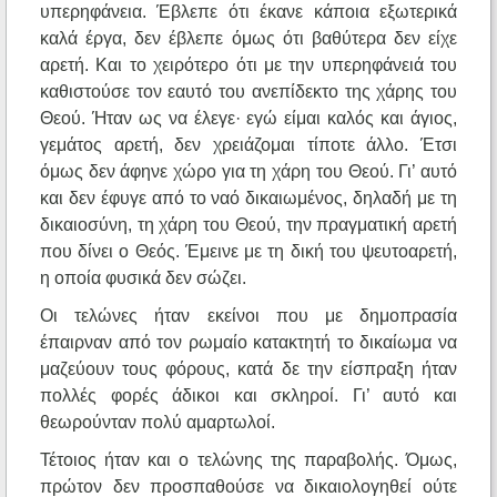
υπερηφάνεια. Έβλεπε ότι έκανε κάποια εξωτερικά
καλά έργα, δεν έβλεπε όμως ότι βαθύτερα δεν είχε
αρετή. Και το χειρότερο ότι με την υπερηφάνειά του
καθιστούσε τον εαυτό του ανεπίδεκτο της χάρης του
Θεού. Ήταν ως να έλεγε· εγώ είμαι καλός και άγιος,
γεμάτος αρετή, δεν χρειάζομαι τίποτε άλλο. Έτσι
όμως δεν άφηνε χώρο για τη χάρη του Θεού. Γι’ αυτό
και δεν έφυγε από το ναό δικαιωμένος, δηλαδή με τη
δικαιοσύνη, τη χάρη του Θεού, την πραγματική αρετή
που δίνει ο Θεός. Έμεινε με τη δική του ψευτοαρετή,
η οποία φυσικά δεν σώζει.
Οι τελώνες ήταν εκείνοι που με δημοπρασία
έπαιρναν από τον ρωμαίο κατακτητή το δικαίωμα να
μαζεύουν τους φόρους, κατά δε την είσπραξη ήταν
πολλές φορές άδικοι και σκληροί. Γι’ αυτό και
θεωρούνταν πολύ αμαρτωλοί.
Τέτοιος ήταν και ο τελώνης της παραβολής. Όμως,
πρώτον δεν προσπαθούσε να δικαιολογηθεί ούτε