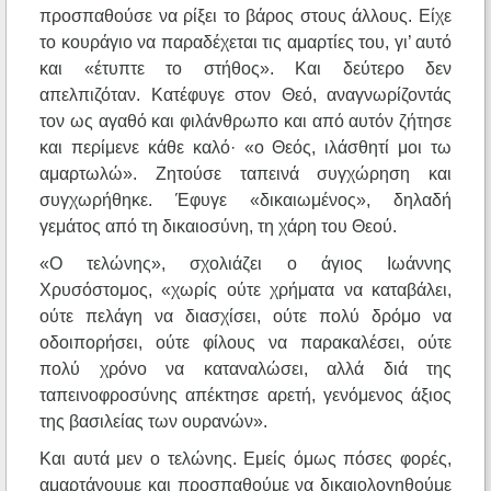
προσπαθούσε να ρίξει το βάρος στους άλλους. Είχε
το κουράγιο να παραδέχεται τις αμαρτίες του, γι’ αυτό
και «έτυπτε το στήθος». Και δεύτερο δεν
απελπιζόταν. Κατέφυγε στον Θεό, αναγνωρίζοντάς
τον ως αγαθό και φιλάνθρωπο και από αυτόν ζήτησε
και περίμενε κάθε καλό· «ο Θεός, ιλάσθητί μοι τω
αμαρτωλώ». Ζητούσε ταπεινά συγχώρηση και
συγχωρήθηκε. Έφυγε «δικαιωμένος», δηλαδή
γεμάτος από τη δικαιοσύνη, τη χάρη του Θεού.
«Ο τελώνης», σχολιάζει ο άγιος Ιωάννης
Χρυσόστομος, «χωρίς ούτε χρήματα να καταβάλει,
ούτε πελάγη να διασχίσει, ούτε πολύ δρόμο να
οδοιπορήσει, ούτε φίλους να παρακαλέσει, ούτε
πολύ χρόνο να καταναλώσει, αλλά διά της
ταπεινοφροσύνης απέκτησε αρετή, γενόμενος άξιος
της βασιλείας των ουρανών».
Και αυτά μεν ο τελώνης. Εμείς όμως πόσες φορές,
αμαρτάνουμε και προσπαθούμε να δικαιολογηθούμε