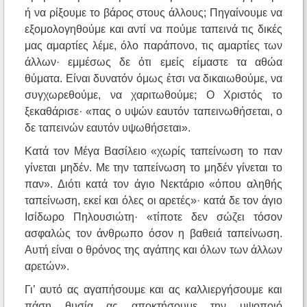
ή να ρίξουμε το βάρος στους άλλους; Πηγαίνουμε να
εξομολογηθούμε και αντί να πούμε ταπεινά τις δικές
μας αμαρτίες λέμε, όλο παράπονο, τις αμαρτίες των
άλλων· εμμέσως δε ότι εμείς είμαστε τα αθώα
θύματα. Είναι δυνατόν όμως έτσι να δικαιωθούμε, να
συγχωρεθούμε, να χαριτωθούμε; Ο Χριστός το
ξεκαθάρισε· «πας ο υψών εαυτόν ταπεινωθήσεται, ο
δε ταπεινών εαυτόν υψωθήσεται».
Κατά τον Μέγα Βασίλειο «χωρίς ταπείνωση το παν
γίνεται μηδέν. Με την ταπείνωση το μηδέν γίνεται το
παν». Διότι κατά τον άγιο Νεκτάριο «όπου αληθής
ταπείνωση, εκεί και όλες οι αρετές»· κατά δε τον άγιο
Ισίδωρο Πηλουσιώτη· «τίποτε δεν σώζει τόσον
ασφαλώς τον άνθρωπο όσον η βαθειά ταπείνωση.
Αυτή είναι ο θρόνος της αγάπης και όλων των άλλων
αρετών».
Γι’ αυτό ας αγαπήσουμε και ας καλλιεργήσουμε και
πάση θυσία ας αποκτήσουμε την υψοποιό