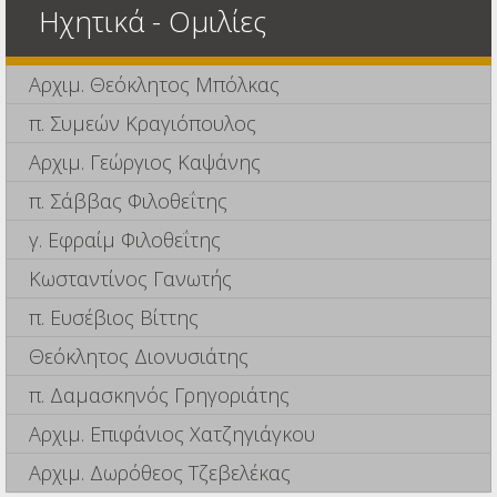
Ηχητικά - Ομιλίες
Αρχιμ. Θεόκλητος Μπόλκας
π. Συμεών Κραγιόπουλος
Αρχιμ. Γεώργιος Καψάνης
π. Σάββας Φιλοθεΐτης
γ. Εφραίμ Φιλοθεΐτης
Κωσταντίνος Γανωτής
π. Ευσέβιος Βίττης
Θεόκλητος Διονυσιάτης
π. Δαμασκηνός Γρηγοριάτης
Αρχιμ. Επιφάνιος Χατζηγιάγκου
Αρχιμ. Δωρόθεος Τζεβελέκας