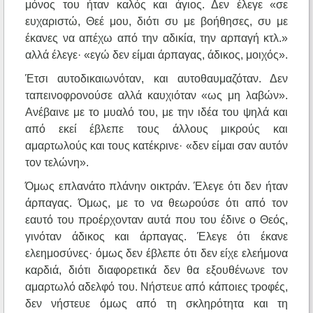
μόνος του ήταν καλός και άγιος. Δεν έλεγε «σε
ευχαριστώ, Θεέ μου, διότι συ με βοήθησες, συ με
έκανες να απέχω από την αδικία, την αρπαγή κτλ.»
αλλά έλεγε· «εγώ δεν είμαι άρπαγας, άδικος, μοιχός».
Έτσι αυτοδικαιωνόταν, και αυτοθαυμαζόταν. Δεν
ταπεινοφρονούσε αλλά καυχιόταν «ως μη λαβών».
Ανέβαινε με το μυαλό του, με την ιδέα του ψηλά και
από εκεί έβλεπε τους άλλους μικρούς και
αμαρτωλούς και τους κατέκρινε· «δεν είμαι σαν αυτόν
τον τελώνη».
Όμως επλανάτο πλάνην οικτράν. Έλεγε ότι δεν ήταν
άρπαγας. Όμως, με το να θεωρούσε ότι από τον
εαυτό του προέρχονταν αυτά που του έδινε ο Θεός,
γινόταν άδικος και άρπαγας. Έλεγε ότι έκανε
ελεημοσύνες· όμως δεν έβλεπε ότι δεν είχε ελεήμονα
καρδιά, διότι διαφορετικά δεν θα εξουθένωνε τον
αμαρτωλό αδελφό του. Νήστευε από κάποιες τροφές,
δεν νήστευε όμως από τη σκληρότητα και τη