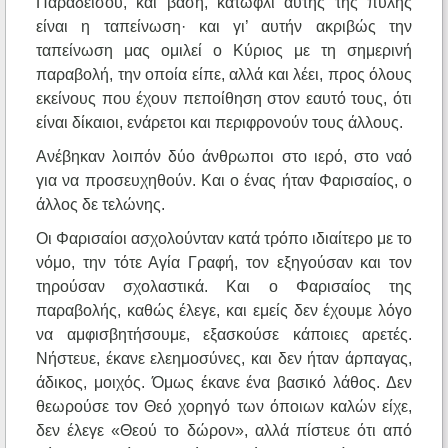
Παραδείσου, και βάση, κατώφλι αυτής της πύλης
είναι η ταπείνωση· και γι’ αυτήν ακριβώς την
ταπείνωση μας ομιλεί ο Κύριος με τη σημερινή
παραβολή, την οποία είπε, αλλά και λέει, προς όλους
εκείνους που έχουν πεποίθηση στον εαυτό τους, ότι
είναι δίκαιοι, ενάρετοι και περιφρονούν τους άλλους.
Ανέβηκαν λοιπόν δύο άνθρωποι στο ιερό, στο ναό
για να προσευχηθούν. Και ο ένας ήταν Φαρισαίος, ο
άλλος δε τελώνης.
Οι Φαρισαίοι ασχολούνταν κατά τρόπο ιδιαίτερο με το
νόμο, την τότε Αγία Γραφή, τον εξηγούσαν και τον
τηρούσαν σχολαστικά. Και ο Φαρισαίος της
παραβολής, καθώς έλεγε, και εμείς δεν έχουμε λόγο
να αμφισβητήσουμε, εξασκούσε κάποιες αρετές.
Νήστευε, έκανε ελεημοσύνες, και δεν ήταν άρπαγας,
άδικος, μοιχός. Όμως έκανε ένα βασικό λάθος. Δεν
θεωρούσε τον Θεό χορηγό των όποιων καλών είχε,
δεν έλεγε «Θεού το δώρον», αλλά πίστευε ότι από