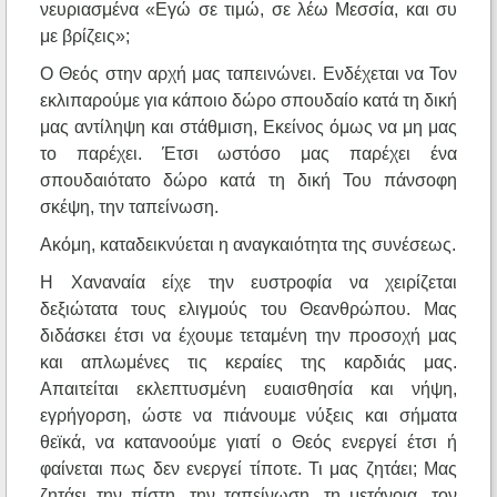
νευριασμένα «Εγώ σε τιμώ, σε λέω Μεσσία, και συ
με βρίζεις»;
Ο Θεός στην αρχή μας ταπεινώνει. Ενδέχεται να Τον
εκλιπαρούμε για κάποιο δώρο σπουδαίο κατά τη δική
μας αντίληψη και στάθμιση, Εκείνος όμως να μη μας
το παρέχει. Έτσι ωστόσο μας παρέχει ένα
σπουδαιότατο δώρο κατά τη δική Του πάνσοφη
σκέψη, την ταπείνωση.
Ακόμη, καταδεικνύεται η αναγκαιότητα της συνέσεως.
Η Χαναναία είχε την ευστροφία να χειρίζεται
δεξιώτατα τους ελιγμούς του Θεανθρώπου. Μας
διδάσκει έτσι να έχουμε τεταμένη την προσοχή μας
και απλωμένες τις κεραίες της καρδιάς μας.
Απαιτείται εκλεπτυσμένη ευαισθησία και νήψη,
εγρήγορση, ώστε να πιάνουμε νύξεις και σήματα
θεϊκά, να κατανοούμε γιατί ο Θεός ενεργεί έτσι ή
φαίνεται πως δεν ενεργεί τίποτε. Τι μας ζητάει; Μας
ζητάει την πίστη, την ταπείνωση, τη μετάνοια, τον