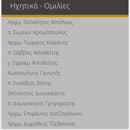
Ηχητικά - Ομιλίες
Αρχιμ. Θεόκλητος Μπόλκας
π. Συμεών Κραγιόπουλος
Αρχιμ. Γεώργιος Καψάνης
π. Σάββας Φιλοθεΐτης
γ. Εφραίμ Φιλοθεΐτης
Κωσταντίνος Γανωτής
π. Ευσέβιος Βίττης
Θεόκλητος Διονυσιάτης
π. Δαμασκηνός Γρηγοριάτης
Αρχιμ. Επιφάνιος Χατζηγιάγκου
Αρχιμ. Δωρόθεος Τζεβελέκας