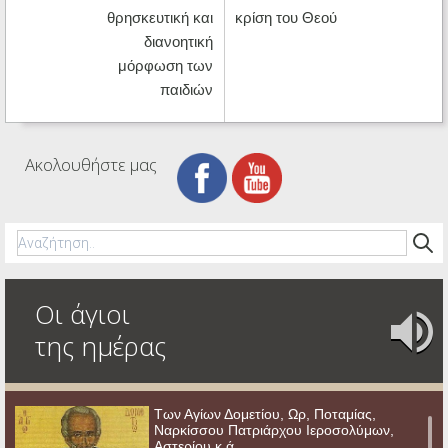
θρησκευτική και
κρίση του Θεού
διανοητική
μόρφωση των
παιδιών
Ακολουθήστε μας
Οι άγιοι
της ημέρας
Των Αγίων Δομετίου, Ωρ, Ποταμίας,
Ναρκίσσου Πατριάρχου Ιεροσολύμων,
Αστερίου κ.ά.