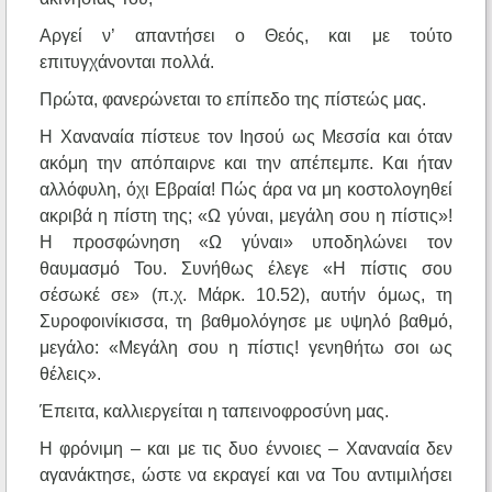
Αργεί ν’ απαντήσει ο Θεός, και με τούτο
επιτυγχάνονται πολλά.
Πρώτα, φανερώνεται το επίπεδο της πίστεώς μας.
Η Χαναναία πίστευε τον Ιησού ως Μεσσία και όταν
ακόμη την απόπαιρνε και την απέπεμπε. Και ήταν
αλλόφυλη, όχι Εβραία! Πώς άρα να μη κοστολογηθεί
ακριβά η πίστη της; «Ω γύναι, μεγάλη σου η πίστις»!
Η προσφώνηση «Ω γύναι» υποδηλώνει τον
θαυμασμό Του. Συνήθως έλεγε «Η πίστις σου
σέσωκέ σε» (π.χ. Μάρκ. 10.52), αυτήν όμως, τη
Συροφοινίκισσα, τη βαθμολόγησε με υψηλό βαθμό,
μεγάλο: «Μεγάλη σου η πίστις! γενηθήτω σοι ως
θέλεις».
Έπειτα, καλλιεργείται η ταπεινοφροσύνη μας.
Η φρόνιμη – και με τις δυο έννοιες – Χαναναία δεν
αγανάκτησε, ώστε να εκραγεί και να Του αντιμιλήσει