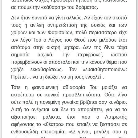
ας πούμε την «κάθαρση» του δράματος.
Δεν ήταν δυνατό να γίνει αλλιώς. Αν είχαν τον σκοπό
τους η ανίλεη αντιμετώπιση της συκιάς και των
χοίρων και των Φαρισαίων, πολύ περισσότερο είχε
τον λόγο Του ο Λόγος του Θεού που μιλούσε έτσι
απότομα στην οικτρή μητέρα. Δεν της δίνει τάχα
σημασία αρχικά. Την περιφρονεί, ώσπου
παρεμβαίνουν οι απόστολοι και την κάνουν θέμα που
χρήζει εκκαθαρίσεως. Τον «ευαισθητοποιούν»:
Πρέπει… να τη διώξει, να μη τους ενοχλεί…
Τότε η φαινομενική αδιαφορία Του μοιάζει να
εκτρέπεται σε κυνική προσβλητικότητα. Ούτε λίγο
ούτε πολύ η πονεμένη γυναίκα βρίζεται σαν κυνάριο.
Αυτή το ανέχεται και δεν το απορρίπτει, για να το
αξιοποιήσει μάλιστα, έτσι που ο Λυτρωτής
αφήνοντας το «θέατρο» που έπαιζε να ξεσπάσει σε
ενθουσιώδη επευφημία: «Ω γύναι, μεγάλη σου η