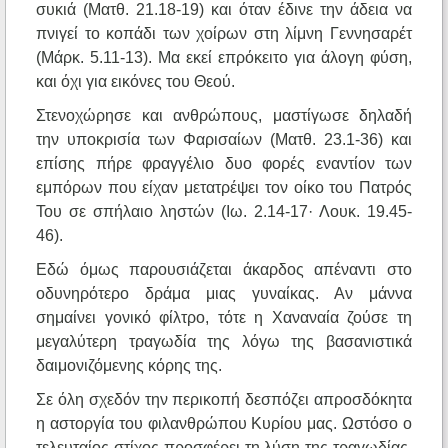
συκιά (Ματθ. 21.18-19) και όταν έδινε την άδεια να
πνιγεί το κοπάδι των χοίρων στη λίμνη Γεννησαρέτ
(Μάρκ. 5.11-13). Μα εκεί επρόκειτο για άλογη φύση,
και όχι για εικόνες του Θεού.
Στενοχώρησε και ανθρώπους, μαστίγωσε δηλαδή
την υποκρισία των Φαρισαίων (Ματθ. 23.1-36) και
επίσης πήρε φραγγέλιο δυο φορές εναντίον των
εμπόρων που είχαν μετατρέψει τον οίκο του Πατρός
Του σε σπήλαιο ληστών (Ιω. 2.14-17· Λουκ. 19.45-
46).
Εδώ όμως παρουσιάζεται άκαρδος απέναντι στο
οδυνηρότερο δράμα μιας γυναίκας. Αν μάννα
σημαίνει γονικό φίλτρο, τότε η Χαναναία ζούσε τη
μεγαλύτερη τραγωδία της λόγω της βασανιστικά
δαιμονιζόμενης κόρης της.
Σε όλη σχεδόν την περικοπή δεσπόζει απροσδόκητα
η αστοργία του φιλανθρώπου Κυρίου μας. Ωστόσο ο
τελευταίος στίχος προσφέρει τη λύση της τραγωδίας,