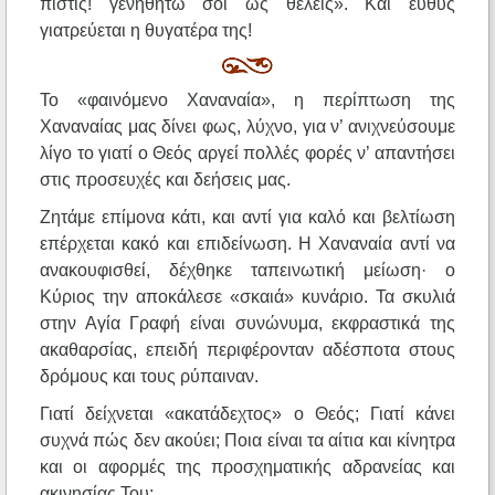
πίστις! γενηθήτω σοι ως θέλεις». Και ευθύς
γιατρεύεται η θυγατέρα της!
Το «φαινόμενο Χαναναία», η περίπτωση της
Χαναναίας μας δίνει φως, λύχνο, για ν’ ανιχνεύσουμε
λίγο το γιατί ο Θεός αργεί πολλές φορές ν’ απαντήσει
στις προσευχές και δεήσεις μας.
Ζητάμε επίμονα κάτι, και αντί για καλό και βελτίωση
επέρχεται κακό και επιδείνωση. Η Χαναναία αντί να
ανακουφισθεί, δέχθηκε ταπεινωτική μείωση· ο
Κύριος την αποκάλεσε «σκαιά» κυνάριο. Τα σκυλιά
στην Αγία Γραφή είναι συνώνυμα, εκφραστικά της
ακαθαρσίας, επειδή περιφέρονταν αδέσποτα στους
δρόμους και τους ρύπαιναν.
Γιατί δείχνεται «ακατάδεχτος» ο Θεός; Γιατί κάνει
συχνά πώς δεν ακούει; Ποια είναι τα αίτια και κίνητρα
και οι αφορμές της προσχηματικής αδρανείας και
ακινησίας Του;