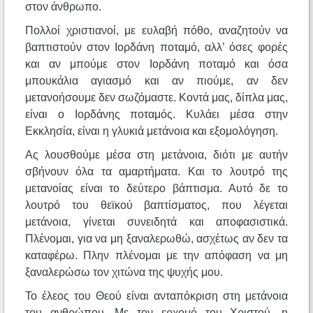
στον άνθρωπο.
Πολλοί χριστιανοί, με ευλαβή πόθο, αναζητούν να
βαπτιστούν στον Ιορδάνη ποταμό, αλλ’ όσες φορές
και αν μπούμε στον Ιορδάνη ποταμό και όσα
μπουκάλια αγιασμό και αν πιούμε, αν δεν
μετανοήσουμε δεν σωζόμαστε. Κοντά μας, δίπλα μας,
είναι ο Ιορδάνης ποταμός. Κυλάει μέσα στην
Εκκλησία, είναι η γλυκιά μετάνοια και εξομολόγηση.
Ας λουσθούμε μέσα στη μετάνοια, διότι με αυτήν
σβήνουν όλα τα αμαρτήματα. Και το λουτρό της
μετανοίας είναι το δεύτερο βάπτισμα. Αυτό δε το
λουτρό του θεϊκού βαπτίσματος, που λέγεται
μετάνοια, γίνεται συνειδητά και αποφασιστικά.
Πλένομαι, για να μη ξαναλερωθώ, ασχέτως αν δεν τα
καταφέρω. Πλην πλένομαι με την απόφαση να μη
ξαναλερώσω τον χιτώνα της ψυχής μου.
Το έλεος του Θεού είναι ανταπόκριση στη μετάνοια
του ανθρώπου. Με τον ερχομό του Χριστού, η