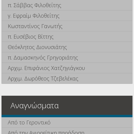
π. Σάββας Φιλοθεΐτης
γ. Εφραίμ Φιλοθεΐτης
Κωσταντίνος Γανωτής
π. Ευσέβιος Βίττης
Θεόκλητος Διονυσιάτης
π. Δαμασκηνός Γρηγοριάτης
Αρχιμ. Επιφάνιος Χατζηγιάγκου
Αρχιμ. Δωρόθεος Τζεβελέκας
Αναγνώσματα
Από το Γεροντικό
Από την Αγιορείτικη παράδοση