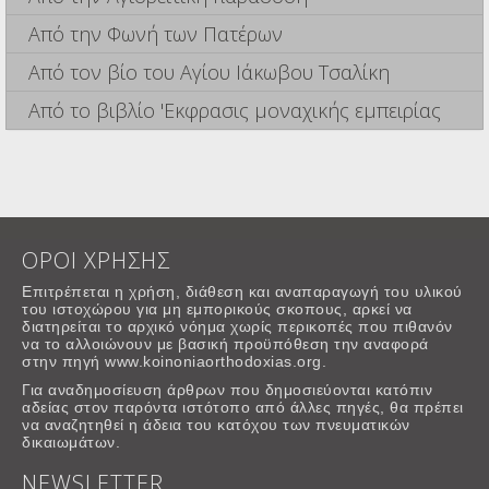
Από την Φωνή των Πατέρων
Από τον βίο του Αγίου Ιάκωβου Τσαλίκη
Από το βιβλίο 'Εκφρασις μοναχικής εμπειρίας
ΟΡΟΙ ΧΡΗΣΗΣ
Επιτρέπεται η χρήση, διάθεση και αναπαραγωγή του υλικού
του ιστοχώρου για μη εμπορικούς σκοπους, αρκεί να
διατηρείται το αρχικό νόημα χωρίς περικοπές που πιθανόν
να το αλλοιώνουν με βασική προϋπόθεση την αναφορά
στην πηγή www.koinoniaorthodoxias.org.
Για αναδημοσίευση άρθρων που δημοσιεύονται κατόπιν
αδείας στον παρόντα ιστότοπο από άλλες πηγές, θα πρέπει
να αναζητηθεί η άδεια του κατόχου των πνευματικών
δικαιωμάτων.
NEWSLETTER