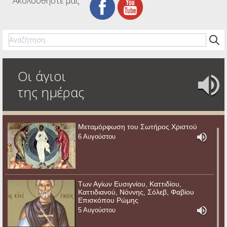
Ακολουθήστε μας
Οι άγιοι
της ημέρας
Μεταμόρφωση του Σωτήρος Χριστού
6 Αυγούστου
Των Αγίων Ευσιγνίου, Καττιδίου,
Καττιδιανού, Νόννης, Σόλεβ, Φαβίου
Επισκόπου Ρώμης
5 Αυγούστου