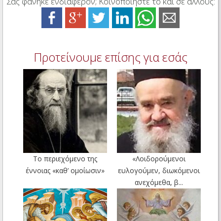
Σας φάνηκε ενδιαφέρον; Κοινοποιήστε το και σε άλλους:
Προτείνουμε επίσης για εσάς
Το περιεχόμενο της
«Λοιδορούμενοι
έννοιας «καθ’ ομοίωσιν»
ευλογούμεν, διωκόμενοι
ανεχόμεθα, β...